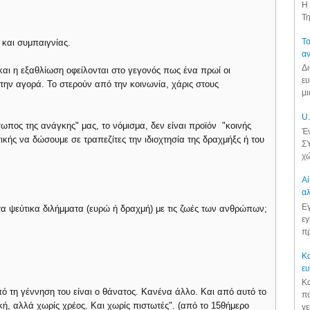
Η 
Τη
Το
και συμπαιγνίας.
αν
Δι
α και η εξαθλίωση οφείλονται στο γεγονός πως ένα πρωί οι
ευ
την αγορά. Το στερούν από την κοινωνία, χάρις στους
μι
U.
σωπος της ανάγκης" μας, το νόμισμα, δεν είναι προϊόν "κοινής
Έν
ικής να δώσουμε σε τραπεζίτες την ιδιοχτησία της δραχμήξς ή του
ΣΥ
χώ
Αί
αλ
Εγ
 τα ψεύτικα διλήμματα (ευρώ ή δραχμή) με τις ζωές των ανθρώπων;
εγ
πρ
Κα
ε
Κα
πό τη γέννηση του είναι ο θάνατος. Κανένα άλλο. Και από αυτό το
πο
ή, αλλά χωρίς χρέος. Και χωρίς πιστωτές". (από το 15θήμερο
γε