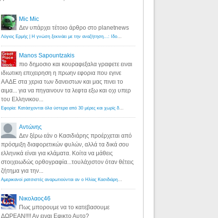
Mic Mic
Δεν υπάρχει τέτοιο άρθρο στο planetnews
Λόγιος Ερμής | Η γνώση ξεκινάει με την αναζήτηση...: Ιδού οι 18 που χρωστούν 11 δις ευρώ!
·
6 years ago
Manos Sapountzakis
πιο δημοσιο και κουραφεξαλα γραφετε ειναι
ιδιωτικη επιχειρηση η πρωην εφορια που εγινε
ΑΑΔΕ στα χερια των δανειστων και μας πινει το
αιμα... για να πηγαινουν τα λεφτα εξω και οχι υπερ
του Ελληνικου...
Εφορία: Κατάσχονται όλα ύστερα από 30 μέρες και χωρίς δικαστικές αποφάσεις - Λόγιος Ερμής
·
6 years ag
Αντώνης
Δεν ξέρω εάν ο Κασιδιάρης προέρχεται από
πρόσμιξη διαφορετικών φυλών, αλλά τα δικά σου
ελληνικά είναι για κλάματα. Κοίτα να μάθεις
στοιχειωδώς ορθογραφία...τουλάχιστον όταν θέτεις
ζήτημα για την...
Αμερικανοί ρατσιστές αναρωτιούνται αν ο Ηλίας Κασιδιάρης ανήκει στη λευκή φυλή... - Λόγιος Ερμής
·
7 yea
Νικολαος46
Πως μπορουμε να το κατεβασουμε
ΔΩΡΕΑΝ!!!! Αν ειναι Εφικτο Αυτο?