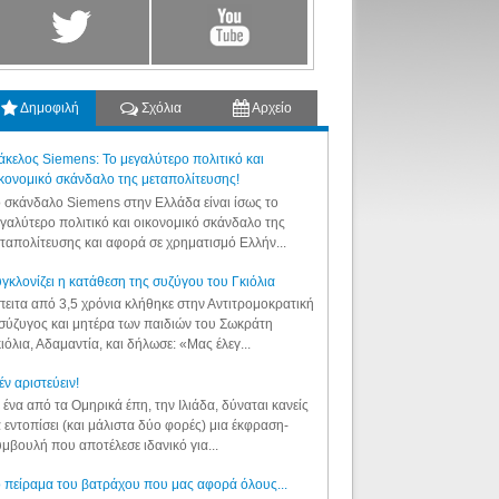
Δημοφιλή
Σχόλια
Αρχείο
κελος Siemens: Το μεγαλύτερο πολιτικό και
κονομικό σκάνδαλο της μεταπολίτευσης!
 σκάνδαλο Siemens στην Ελλάδα είναι ίσως το
γαλύτερο πολιτικό και οικονομικό σκάνδαλο της
ταπολίτευσης και αφορά σε χρηματισμό Ελλήν...
γκλονίζει η κατάθεση της συζύγου του Γκιόλια
ειτα από 3,5 χρόνια κλήθηκε στην Αντιτρομοκρατική
σύζυγος και μητέρα των παιδιών του Σωκράτη
ιόλια, Αδαμαντία, και δήλωσε: «Μας έλεγ...
έν αριστεύειν!
 ένα από τα Ομηρικά έπη, την Ιλιάδα, δύναται κανείς
 εντοπίσει (και μάλιστα δύο φορές) μια έκφραση-
μβουλή που αποτέλεσε ιδανικό για...
 πείραμα του βατράχου που μας αφορά όλους...