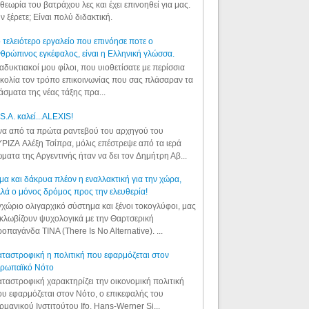
θεωρία του βατράχου λες και έχει επινοηθεί για μας.
ν ξέρετε; Είναι πολύ διδακτική.
 τελειότερο εργαλείο που επινόησε ποτε ο
θρώπινος εγκέφαλος, είναι η Ελληνική γλώσσα.
αδυκτιακοί μου φίλοι, που υιοθετίσατε με περίσσια
κολία τον τρόπο επικοινωνίας που σας πλάσαραν τα
άσματα της νέας τάξης πρα...
S.A. καλεί...ALEXIS!
α από τα πρώτα ραντεβού του αρχηγού του
ΡΙΖΑ Αλέξη Τσίπρα, μόλις επέστρεψε από τα ιερά
ματα της Αργεντινής ήταν να δει τον Δημήτρη Αβ...
μα και δάκρυα πλέον η εναλλακτική για την χώρα,
λά ο μόνος δρόμος προς την ελευθερία!
χώριο ολιγαρχικό σύστημα και ξένοι τοκογλύφοι, μας
κλωβίζουν ψυχολογικά με την Θαρτσερική
οπαγάνδα TINA (There Is No Alternative). ...
ταστροφική η πολιτική που εφαρμόζεται στον
υρωπαϊκό Νότο
ταστροφική χαρακτηρίζει την οικονομική πολιτική
υ εφαρμόζεται στον Νότο, ο επικεφαλής του
ρμανικού Ινστιτούτου Ifo, Hans-Werner Si...