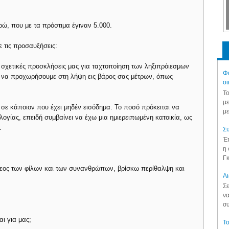
ώ, που με τα πρόστιμα έγιναν 5.000.
ε τις προσαυξήσεις:
ς σχετικές προσκλήσεις μας για ταχτοποίηση των ληξιπρόιεσμων
Φά
ι να προχωρήσουμε στη λήψη εις βάρος σας μέτρων, όπως
οι
Το
με
σε κάποιον που έχει μηδέν εισόδημα. Το ποσό πρόκειται να
με
ρολογίας, επειδή συμβαίνει να έχω μια ημιερειπωμένη κατοικία, ως
.
Συ
Έπ
η 
Γκ
έλεος των φίλων και των συνανθρώπων, βρίσκω περίθαλψη και
Aι
Σε
να
συ
ι για μας;
Το