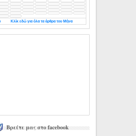
◄
Κλίκ εδώ για όλα τα άρθρα του Μήνα
Βρείτε μας στο facebook