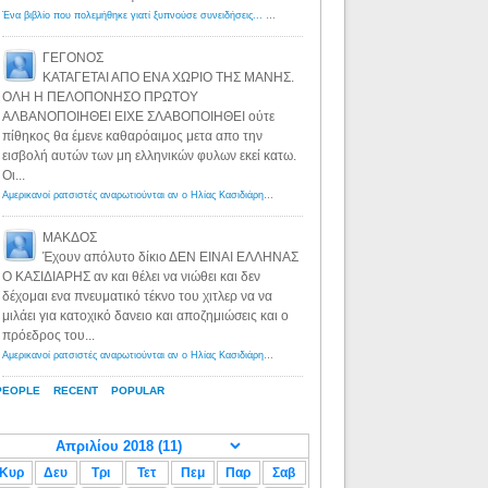
Ένα βιβλίο που πολεμήθηκε γιατί ξυπνούσε συνειδήσεις... - Λόγιος Ερμής | Η γνώση ξεκινάει με την αναζήτηση...
ΓΕΓΟΝΟΣ
ΚΑΤΑΓΕΤΑΙ ΑΠΟ ΕΝΑ ΧΩΡΙΟ ΤΗΣ ΜΑΝΗΣ.
ΟΛΗ Η ΠΕΛΟΠΟΝΗΣΟ ΠΡΩΤΟΥ
ΑΛΒΑΝΟΠΟΙΗΘΕΙ ΕΙΧΕ ΣΛΑΒΟΠΟΙΗΘΕΙ ούτε
πίθηκος θα έμενε καθαρόαιμος μετα απο την
εισβολή αυτών των μη ελληνικών φυλων εκεί κατω.
Οι...
Αμερικανοί ρατσιστές αναρωτιούνται αν ο Ηλίας Κασιδιάρης ανήκει στη λευκή φυλή... - Λόγιος Ερμής
·
8 yea
ΜΑΚΔΟΣ
Έχουν απόλυτο δίκιο ΔΕΝ ΕΙΝΑΙ ΕΛΛΗΝΑΣ
Ο ΚΑΣΙΔΙΑΡΗΣ αν και θέλει να νιώθει και δεν
δέχομαι ενα πνευματικό τέκνο του χιτλερ να να
μιλάει για κατοχικό δανειο και αποζημιώσεις και ο
πρόεδρος του...
Αμερικανοί ρατσιστές αναρωτιούνται αν ο Ηλίας Κασιδιάρης ανήκει στη λευκή φυλή... - Λόγιος Ερμής
·
8 yea
PEOPLE
RECENT
POPULAR
Κυρ
Δευ
Τρι
Τετ
Πεμ
Παρ
Σαβ