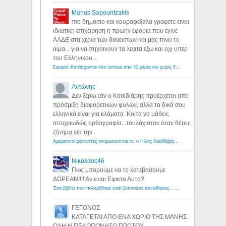
Manos Sapountzakis
πιο δημοσιο και κουραφεξαλα γραφετε ειναι
ιδιωτικη επιχειρηση η πρωην εφορια που εγινε
ΑΑΔΕ στα χερια των δανειστων και μας πινει το
αιμα... για να πηγαινουν τα λεφτα εξω και οχι υπερ
του Ελληνικου...
Εφορία: Κατάσχονται όλα ύστερα από 30 μέρες και χωρίς δικαστικές αποφάσεις - Λόγιος Ερμής
Αντώνης
Δεν ξέρω εάν ο Κασιδιάρης προέρχεται από
πρόσμιξη διαφορετικών φυλών, αλλά τα δικά σου
ελληνικά είναι για κλάματα. Κοίτα να μάθεις
στοιχειωδώς ορθογραφία...τουλάχιστον όταν θέτεις
ζήτημα για την...
Αμερικανοί ρατσιστές αναρωτιούνται αν ο Ηλίας Κασιδιάρης ανήκει στη λευκή φυλή... - Λόγιος Ερμής
Νικολαος46
Πως μπορουμε να το κατεβασουμε
ΔΩΡΕΑΝ!!!! Αν ειναι Εφικτο Αυτο?
Ένα βιβλίο που πολεμήθηκε γιατί ξυπνούσε συνειδήσεις... - Λόγιος Ερμής | Η γνώση ξεκινάει με την αναζήτηση...
ΓΕΓΟΝΟΣ
ΚΑΤΑΓΕΤΑΙ ΑΠΟ ΕΝΑ ΧΩΡΙΟ ΤΗΣ ΜΑΝΗΣ.