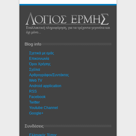
Εναλλακτική πληροφόρηση, για τα τρέχοντα γεγονότα και
όχι μόνο...
Blog info
Σχετικά με εμάς
Eπικοινωνία
Όροι Χρήσης
Σχόλια
Αρθρογράφοι/Συντάκτες
Web TV
Android application
RSS
Facebook
Twitter
Youtube Channel
Google+
Συνδέσεις
Ελληνικός Τύπος