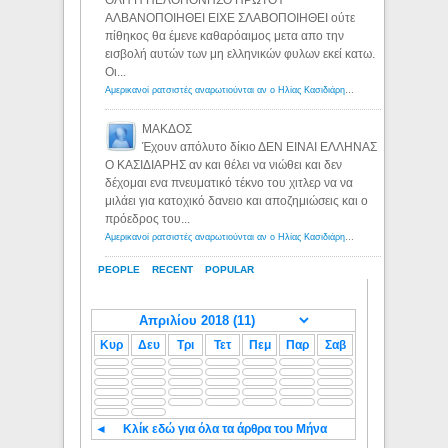
ΟΛΗ Η ΠΕΛΟΠΟΝΗΣΟ ΠΡΩΤΟΥ
ΑΛΒΑΝΟΠΟΙΗΘΕΙ ΕΙΧΕ ΣΛΑΒΟΠΟΙΗΘΕΙ ούτε
πίθηκος θα έμενε καθαρόαιμος μετα απο την
εισβολή αυτών των μη ελληνικών φυλων εκεί κατω.
Οι...
Αμερικανοί ρατσιστές αναρωτιούνται αν ο Ηλίας Κασιδιάρης ανήκει στη λευκή φυλή... - Λόγιος Ερμής
ΜΑΚΔΟΣ
Έχουν απόλυτο δίκιο ΔΕΝ ΕΙΝΑΙ ΕΛΛΗΝΑΣ
Ο ΚΑΣΙΔΙΑΡΗΣ αν και θέλει να νιώθει και δεν
δέχομαι ενα πνευματικό τέκνο του χιτλερ να να
μιλάει για κατοχικό δανειο και αποζημιώσεις και ο
πρόεδρος του...
Αμερικανοί ρατσιστές αναρωτιούνται αν ο Ηλίας Κασιδιάρης ανήκει στη λευκή φυλή... - Λόγιος Ερμής
PEOPLE
RECENT
POPULAR
Κυρ
Δευ
Τρι
Τετ
Πεμ
Παρ
Σαβ
◄
Κλίκ εδώ για όλα τα άρθρα του Μήνα