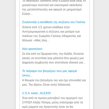
Το σκάνδαλο Siemens στην Ελλάδα είναι ίσως το
μεγαλύτερο πολιτικό και οικονομικό σκάνδαλο
της μεταπολίτευσης και αφορά σε χρηματισμό
Ελλήν...
Συγκλονίζει η κατάθεση της συζύγου του Γκιόλια
Έπειτα από 3,5 χρόνια κλήθηκε στην
Αντιτρομοκρατική η σύζυγος και μητέρα των
παιδιών του Σωκράτη Γκιόλια, Αδαμαντία, και
δήλωσε: «Μας έλεγ...
Aιέν αριστεύειν!
Σε ένα από τα Ομηρικά έπη, την Ιλιάδα, δύναται
κανείς να εντοπίσει (και μάλιστα δύο φορές) μια
έκφραση-συμβουλή που αποτέλεσε ιδανικό για...
Το πείραμα του βατράχου που μας αφορά
όλους...
Η θεωρία του βατράχου λες και έχει επινοηθεί για
μας. Την ξέρετε; Είναι πολύ διδακτική.
U.S.A. καλεί...ALEXIS!
Ένα από τα πρώτα ραντεβού του αρχηγού του
ΣΥΡΙΖΑ Αλέξη Τσίπρα, μόλις επέστρεψε από τα
ιερά χώματα της Αργεντινής ήταν να δει