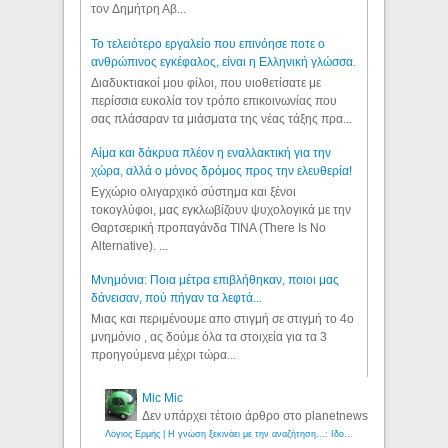
τον Δημήτρη Αβ...
Το τελειότερο εργαλείο που επινόησε ποτε ο
ανθρώπινος εγκέφαλος, είναι η Ελληνική γλώσσα.
Διαδυκτιακοί μου φίλοι, που υιοθετίσατε με
περίσσια ευκολία τον τρόπο επικοινωνίας που
σας πλάσαραν τα μιάσματα της νέας τάξης πρα...
Αίμα και δάκρυα πλέον η εναλλακτική για την
χώρα, αλλά ο μόνος δρόμος προς την ελευθερία!
Εγχώριο ολιγαρχικό σύστημα και ξένοι
τοκογλύφοι, μας εγκλωβίζουν ψυχολογικά με την
Θαρτσερική προπαγάνδα TINA (There Is No
Alternative). ...
Μνημόνια: Ποια μέτρα επιβλήθηκαν, ποιοι μας
δάνεισαν, πού πήγαν τα λεφτά...
Μιας και περιμένουμε απο στιγμή σε στιγμή το 4ο
μνημόνιο , ας δούμε όλα τα στοιχεία για τα 3
προηγούμενα μέχρι τώρα...
Mic Mic
Δεν υπάρχει τέτοιο άρθρο στο planetnews
Λόγιος Ερμής | Η γνώση ξεκινάει με την αναζήτηση...: Ιδού οι 18 που χρωστούν 11 δις ευρώ!