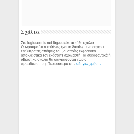
Σχόλια
Στο logiosermis.net δημοσιεύεται κάθε σχόλιο.
Θεωρούμε ότι ο καθένας έχει το δικαίωμα να εκφέρει
ελεύθερα τις απόψεις του, οι οποίες εκφράζουν
αποκλειστικά τον εκάστοτε σχολιαστή. Τα συκοφαντικά ή
υβριστικά σχόλια θα διαγράφονται χωρίς
προειδοποίηση. Περισσότερα στις
οδηγίες χρήσης
.