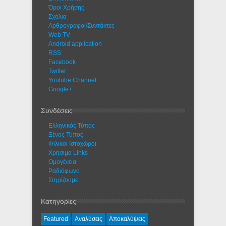
Όροι Χρήσης
Σχόλια
Αρθρογράφοι/Συντάκτες
Web TV
Android application
RSS
Facebook
Twitter
Youtube Channel
Google+
Συνδέσεις
Ελληνικός Τύπος
Ξένος Τύπος
Φιλικοί Ιστοχώροι
Χρήσιμα Links
Ομογένεια
Ραδιόφωνο
Στηρίζουμε
Κατηγορίες
Featured
Αναλύσεις
Αποκαλύψεις