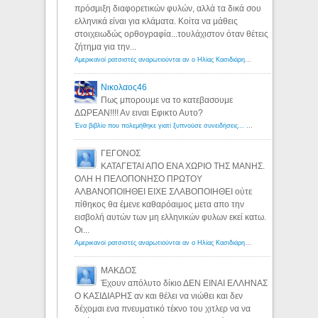
πρόσμιξη διαφορετικών φυλών, αλλά τα δικά σου
ελληνικά είναι για κλάματα. Κοίτα να μάθεις
στοιχειωδώς ορθογραφία...τουλάχιστον όταν θέτεις
ζήτημα για την...
Αμερικανοί ρατσιστές αναρωτιούνται αν ο Ηλίας Κασιδιάρης ανήκει στη λευκή φυλή... - Λόγιος Ερμής
Νικολαος46
Πως μπορουμε να το κατεβασουμε
ΔΩΡΕΑΝ!!!! Αν ειναι Εφικτο Αυτο?
Ένα βιβλίο που πολεμήθηκε γιατί ξυπνούσε συνειδήσεις... - Λόγιος Ερμής | Η γνώση ξεκινάει με την αναζήτηση...
ΓΕΓΟΝΟΣ
ΚΑΤΑΓΕΤΑΙ ΑΠΟ ΕΝΑ ΧΩΡΙΟ ΤΗΣ ΜΑΝΗΣ.
ΟΛΗ Η ΠΕΛΟΠΟΝΗΣΟ ΠΡΩΤΟΥ
ΑΛΒΑΝΟΠΟΙΗΘΕΙ ΕΙΧΕ ΣΛΑΒΟΠΟΙΗΘΕΙ ούτε
πίθηκος θα έμενε καθαρόαιμος μετα απο την
εισβολή αυτών των μη ελληνικών φυλων εκεί κατω.
Οι...
Αμερικανοί ρατσιστές αναρωτιούνται αν ο Ηλίας Κασιδιάρης ανήκει στη λευκή φυλή... - Λόγιος Ερμής
ΜΑΚΔΟΣ
Έχουν απόλυτο δίκιο ΔΕΝ ΕΙΝΑΙ ΕΛΛΗΝΑΣ
Ο ΚΑΣΙΔΙΑΡΗΣ αν και θέλει να νιώθει και δεν
δέχομαι ενα πνευματικό τέκνο του χιτλερ να να