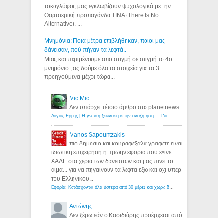
τοκογλύφοι, μας εγκλωβίζουν ψυχολογικά με την
Θαρτσερική προπαγάνδα TINA (There Is No
Alternative). ...
Μνημόνια: Ποια μέτρα επιβλήθηκαν, ποιοι μας
δάνεισαν, πού πήγαν τα λεφτά...
Μιας και περιμένουμε απο στιγμή σε στιγμή το 4ο
μνημόνιο , ας δούμε όλα τα στοιχεία για τα 3
προηγούμενα μέχρι τώρα...
Mic Mic
Δεν υπάρχει τέτοιο άρθρο στο planetnews
Λόγιος Ερμής | Η γνώση ξεκινάει με την αναζήτηση...: Ιδού οι 18 που χρωστούν 11 δις ευρώ!
Manos Sapountzakis
πιο δημοσιο και κουραφεξαλα γραφετε ειναι
ιδιωτικη επιχειρηση η πρωην εφορια που εγινε
ΑΑΔΕ στα χερια των δανειστων και μας πινει το
αιμα... για να πηγαινουν τα λεφτα εξω και οχι υπερ
του Ελληνικου...
Εφορία: Κατάσχονται όλα ύστερα από 30 μέρες και χωρίς δικαστικές αποφάσεις - Λόγιος Ερμής
Αντώνης
Δεν ξέρω εάν ο Κασιδιάρης προέρχεται από