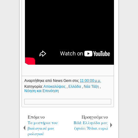
Αναρτήθηκε από
News Gem
στις
11:00:00 μ.μ.
Κατηγορία:
Αποκαλύψεις
,
Ελλάδα
,
Νέα Τάξη
,
Νόηση και Επινόηση
Επόμενο
Προηγούμενο
Τα μυστήρια του
Bild: Ελληνίδα μας
βιολογικού μας
ζητάει 70 δισ. ευρώ
ρολογιού