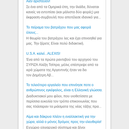
Aιέν αριστεύειν!
Σε ένα από τα Ομηρικά έπη, την Ιλιάδα, δύναται
κανείς να εντοπίσει (και μάλιστα δύο φορές) μια
έκφραση-συμβουλή που αποτέλεσε ιδανικό για...
Το πείραμα του βατράχου που μας αφορά
όλους...
Η θεωρία του βατράχου λες και έχει επινοηθεί για
μας. Την ξέρετε; Είναι πολύ διδακτική.
U.S.A. καλεί...ALEXIS!
Ένα από τα πρώτα ραντεβού του αρχηγού του
ΣΥΡΙΖΑ Αλέξη Τσίπρα, μόλις επέστρεψε από τα
ιερά χώματα της Αργεντινής ήταν να δει
τον Δημήτρη Αβ...
Το τελειότερο εργαλείο που επινόησε ποτε ο
ανθρώπινος εγκέφαλος, είναι η Ελληνική γλώσσα.
Διαδυκτιακοί μου φίλοι, που υιοθετίσατε με
περίσσια ευκολία τον τρόπο επικοινωνίας που
σας πλάσαραν τα μιάσματα της νέας τάξης πρα...
Αίμα και δάκρυα πλέον η εναλλακτική για την
χώρα, αλλά ο μόνος δρόμος προς την ελευθερία!
Εγχώριο ολιγαρχικό σύστημα και ξένοι