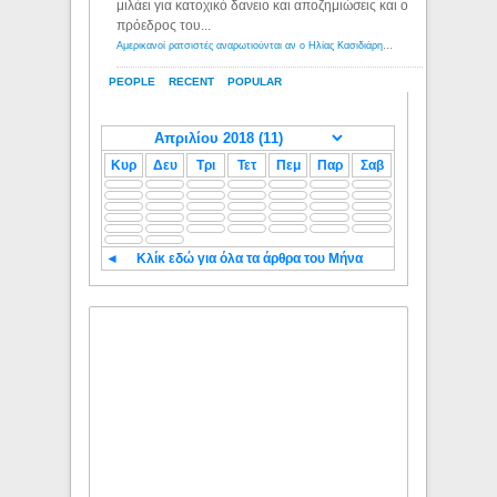
μιλάει για κατοχικό δανειο και αποζημιώσεις και ο
πρόεδρος του...
Αμερικανοί ρατσιστές αναρωτιούνται αν ο Ηλίας Κασιδιάρης ανήκει στη λευκή φυλή... - Λόγιος Ερμής
PEOPLE
RECENT
POPULAR
Κυρ
Δευ
Τρι
Τετ
Πεμ
Παρ
Σαβ
◄
Κλίκ εδώ για όλα τα άρθρα του Μήνα