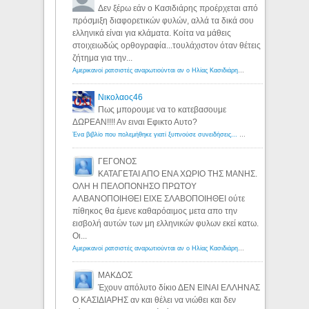
Δεν ξέρω εάν ο Κασιδιάρης προέρχεται από
πρόσμιξη διαφορετικών φυλών, αλλά τα δικά σου
ελληνικά είναι για κλάματα. Κοίτα να μάθεις
στοιχειωδώς ορθογραφία...τουλάχιστον όταν θέτεις
ζήτημα για την...
Αμερικανοί ρατσιστές αναρωτιούνται αν ο Ηλίας Κασιδιάρης ανήκει στη λευκή φυλή... - Λόγιος Ερμής
Νικολαος46
Πως μπορουμε να το κατεβασουμε
ΔΩΡΕΑΝ!!!! Αν ειναι Εφικτο Αυτο?
Ένα βιβλίο που πολεμήθηκε γιατί ξυπνούσε συνειδήσεις... - Λόγιος Ερμής | Η γνώση ξεκινάει με την αναζήτηση...
ΓΕΓΟΝΟΣ
ΚΑΤΑΓΕΤΑΙ ΑΠΟ ΕΝΑ ΧΩΡΙΟ ΤΗΣ ΜΑΝΗΣ.
ΟΛΗ Η ΠΕΛΟΠΟΝΗΣΟ ΠΡΩΤΟΥ
ΑΛΒΑΝΟΠΟΙΗΘΕΙ ΕΙΧΕ ΣΛΑΒΟΠΟΙΗΘΕΙ ούτε
πίθηκος θα έμενε καθαρόαιμος μετα απο την
εισβολή αυτών των μη ελληνικών φυλων εκεί κατω.
Οι...
Αμερικανοί ρατσιστές αναρωτιούνται αν ο Ηλίας Κασιδιάρης ανήκει στη λευκή φυλή... - Λόγιος Ερμής
ΜΑΚΔΟΣ
Έχουν απόλυτο δίκιο ΔΕΝ ΕΙΝΑΙ ΕΛΛΗΝΑΣ
Ο ΚΑΣΙΔΙΑΡΗΣ αν και θέλει να νιώθει και δεν