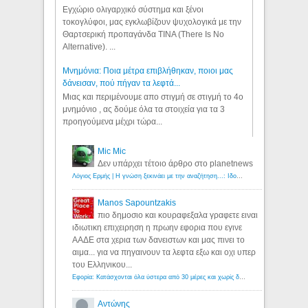
Εγχώριο ολιγαρχικό σύστημα και ξένοι
τοκογλύφοι, μας εγκλωβίζουν ψυχολογικά με την
Θαρτσερική προπαγάνδα TINA (There Is No
Alternative). ...
Μνημόνια: Ποια μέτρα επιβλήθηκαν, ποιοι μας
δάνεισαν, πού πήγαν τα λεφτά...
Μιας και περιμένουμε απο στιγμή σε στιγμή το 4ο
μνημόνιο , ας δούμε όλα τα στοιχεία για τα 3
προηγούμενα μέχρι τώρα...
Mic Mic
Δεν υπάρχει τέτοιο άρθρο στο planetnews
Λόγιος Ερμής | Η γνώση ξεκινάει με την αναζήτηση...: Ιδού οι 18 που χρωστούν 11 δις ευρώ!
Manos Sapountzakis
πιο δημοσιο και κουραφεξαλα γραφετε ειναι
ιδιωτικη επιχειρηση η πρωην εφορια που εγινε
ΑΑΔΕ στα χερια των δανειστων και μας πινει το
αιμα... για να πηγαινουν τα λεφτα εξω και οχι υπερ
του Ελληνικου...
Εφορία: Κατάσχονται όλα ύστερα από 30 μέρες και χωρίς δικαστικές αποφάσεις - Λόγιος Ερμής
Αντώνης