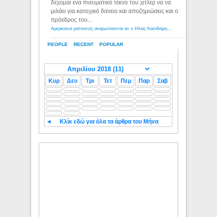
δέχομαι ενα πνευματικό τέκνο του χιτλερ να να
μιλάει για κατοχικό δανειο και αποζημιώσεις και ο
πρόεδρος του...
Αμερικανοί ρατσιστές αναρωτιούνται αν ο Ηλίας Κασιδιάρης ανήκει στη λευκή φυλή... - Λόγιος Ερμής
PEOPLE
RECENT
POPULAR
Κυρ
Δευ
Τρι
Τετ
Πεμ
Παρ
Σαβ
◄
Κλίκ εδώ για όλα τα άρθρα του Μήνα