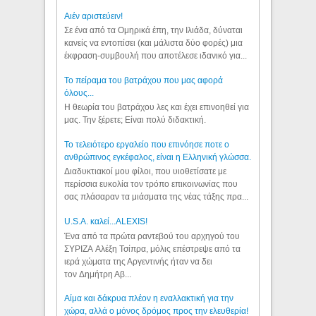
Aιέν αριστεύειν!
Σε ένα από τα Ομηρικά έπη, την Ιλιάδα, δύναται
κανείς να εντοπίσει (και μάλιστα δύο φορές) μια
έκφραση-συμβουλή που αποτέλεσε ιδανικό για...
Το πείραμα του βατράχου που μας αφορά
όλους...
Η θεωρία του βατράχου λες και έχει επινοηθεί για
μας. Την ξέρετε; Είναι πολύ διδακτική.
Το τελειότερο εργαλείο που επινόησε ποτε ο
ανθρώπινος εγκέφαλος, είναι η Ελληνική γλώσσα.
Διαδυκτιακοί μου φίλοι, που υιοθετίσατε με
περίσσια ευκολία τον τρόπο επικοινωνίας που
σας πλάσαραν τα μιάσματα της νέας τάξης πρα...
U.S.A. καλεί...ALEXIS!
Ένα από τα πρώτα ραντεβού του αρχηγού του
ΣΥΡΙΖΑ Αλέξη Τσίπρα, μόλις επέστρεψε από τα
ιερά χώματα της Αργεντινής ήταν να δει
τον Δημήτρη Αβ...
Αίμα και δάκρυα πλέον η εναλλακτική για την
χώρα, αλλά ο μόνος δρόμος προς την ελευθερία!