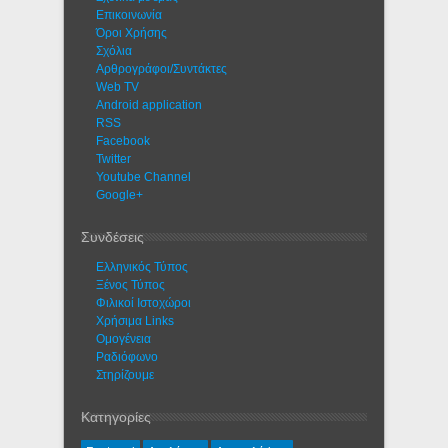
Eπικοινωνία
Όροι Χρήσης
Σχόλια
Αρθρογράφοι/Συντάκτες
Web TV
Android application
RSS
Facebook
Twitter
Youtube Channel
Google+
Συνδέσεις
Ελληνικός Τύπος
Ξένος Τύπος
Φιλικοί Ιστοχώροι
Χρήσιμα Links
Ομογένεια
Ραδιόφωνο
Στηρίζουμε
Κατηγορίες