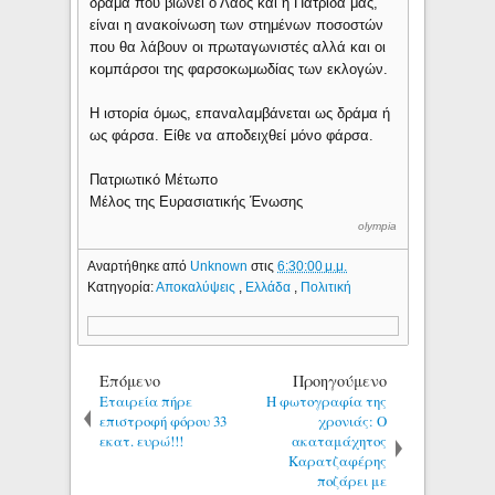
δράμα που βιώνει ο Λαός και η Πατρίδα μας,
είναι η ανακοίνωση των στημένων ποσοστών
που θα λάβουν οι πρωταγωνιστές αλλά και οι
κομπάρσοι της φαρσοκωμωδίας των εκλογών.
Η ιστορία όμως, επαναλαμβάνεται ως δράμα ή
ως φάρσα. Είθε να αποδειχθεί μόνο φάρσα.
Πατριωτικό Μέτωπο
Μέλος της Ευρασιατικής Ένωσης
olympia
Αναρτήθηκε από
Unknown
στις
6:30:00 μ.μ.
Κατηγορία:
Αποκαλύψεις
,
Ελλάδα
,
Πολιτική
Επόμενο
Προηγούμενο
Εταιρεία πήρε
Η φωτογραφία της
επιστροφή φόρου 33
χρονιάς: Ο
εκατ. ευρώ!!!
ακαταμάχητος
Καρατζαφέρης
ποζάρει με