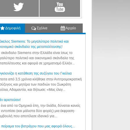
Δημοφιλή
Σχόλια
Αρχείο
κελος Siemens: Το μεγαλύτερο πολιτικό και
κονομικό σκάνδαλο της μεταπολίτευσης!
 σκάνδαλο Siemens στην Ελλάδα είναι ίσως το
γαλύτερο πολιτικό και οικονομικό σκάνδαλο της
ταπολίτευσης και αφορά σε χρηματισμό Ελλήν...
γκλονίζει η κατάθεση της συζύγου του Γκιόλια
ειτα από 3,5 χρόνια κλήθηκε στην Αντιτρομοκρατική
σύζυγος και μητέρα των παιδιών του Σωκράτη
ιόλια, Αδαμαντία, και δήλωσε: «Μας έλεγ...
έν αριστεύειν!
 ένα από τα Ομηρικά έπη, την Ιλιάδα, δύναται κανείς
 εντοπίσει (και μάλιστα δύο φορές) μια έκφραση-
μβουλή που αποτέλεσε ιδανικό για...
 πείραμα του βατράχου που μας αφορά όλους...