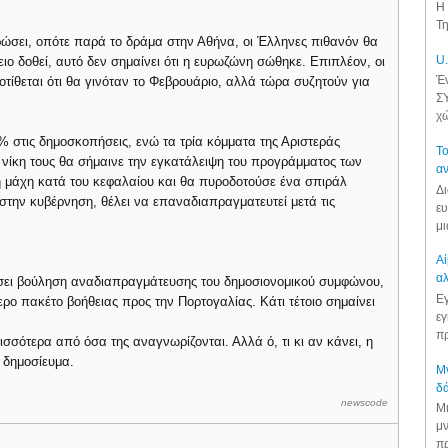
Η 
Τη
ηρώσει, οπότε παρά το δράμα στην Αθήνα, οι Έλληνες πιθανόν θα
U.
ιο δοθεί, αυτό δεν σημαίνει ότι η ευρωζώνη σώθηκε. Επιπλέον, οι
Έν
ίθεται ότι θα γινόταν το Φεβρουάριο, αλλά τώρα συζητούν για
ΣΥ
χώ
% στις δημοσκοπήσεις, ενώ τα τρία κόμματα της Αριστεράς
Το
 νίκη τους θα σήμαινε την εγκατάλειψη του προγράμματος των
αν
η μάχη κατά του κεφαλαίου και θα πυροδοτούσε ένα σπιράλ
Δι
 στην κυβέρνηση, θέλει να επαναδιαπραγματευτεί μετά τις
ευ
μι
Αί
αλ
σει βούληση αναδιαπραγμάτευσης του δημοσιονομικού συμφώνου,
Εγ
τερο πακέτο βοήθειας προς την Πορτογαλίας. Κάτι τέτοιο σημαίνει
εγ
πρ
σσότερα από όσα της αναγνωρίζονται. Αλλά ό, τι κι αν κάνει, η
ο δημοσίευμα.
Μν
δά
newscode
Μι
μν
πρ