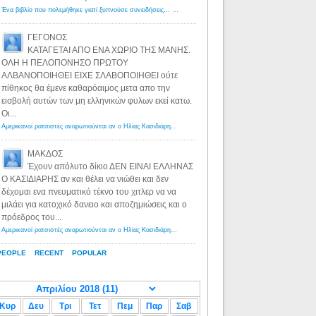
Ένα βιβλίο που πολεμήθηκε γιατί ξυπνούσε συνειδήσεις... - Λόγιος Ερμής | Η γνώση ξεκινάει με την αναζήτηση...
ΓΕΓΟΝΟΣ
ΚΑΤΑΓΕΤΑΙ ΑΠΟ ΕΝΑ ΧΩΡΙΟ ΤΗΣ ΜΑΝΗΣ.
ΟΛΗ Η ΠΕΛΟΠΟΝΗΣΟ ΠΡΩΤΟΥ
ΑΛΒΑΝΟΠΟΙΗΘΕΙ ΕΙΧΕ ΣΛΑΒΟΠΟΙΗΘΕΙ ούτε
πίθηκος θα έμενε καθαρόαιμος μετα απο την
εισβολή αυτών των μη ελληνικών φυλων εκεί κατω.
Οι...
Αμερικανοί ρατσιστές αναρωτιούνται αν ο Ηλίας Κασιδιάρης ανήκει στη λευκή φυλή... - Λόγιος Ερμής
·
8 yea
ΜΑΚΔΟΣ
Έχουν απόλυτο δίκιο ΔΕΝ ΕΙΝΑΙ ΕΛΛΗΝΑΣ
Ο ΚΑΣΙΔΙΑΡΗΣ αν και θέλει να νιώθει και δεν
δέχομαι ενα πνευματικό τέκνο του χιτλερ να να
μιλάει για κατοχικό δανειο και αποζημιώσεις και ο
πρόεδρος του...
Αμερικανοί ρατσιστές αναρωτιούνται αν ο Ηλίας Κασιδιάρης ανήκει στη λευκή φυλή... - Λόγιος Ερμής
·
8 yea
PEOPLE
RECENT
POPULAR
Κυρ
Δευ
Τρι
Τετ
Πεμ
Παρ
Σαβ