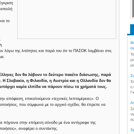
έγκριση
 απειλή
και το
ς
Φά
η
οι
 λόγω της λιτότητας και παρά του ότι το ΠΑΣΟΚ λαμβάνει στις
Το
μα.
με
με
Έλληνες δεν θα λάβουν το δεύτερο πακέτο διάσωσης, παρά
Συ
Η Σλοβακία, η Φιλανδία, η Αυστρία και η Ολλανδία δεν θα
Έπ
υπάρχει καμία ελπίδα να πάρουν πίσω τα χρήματά τους.
η 
Γκ
 την απόφαση, επικαλούμενοι «τεχνικές λεπτομέρειες». Ο
Aι
οποιήσεις, που σύμφωνα με το αρχικό σχέδιο, θα έπρεπε να
Σε
να
συ
α πήγαινα στην επόμενη σύνοδο με ένα αντίγραφο της
οιήσεις», αναφέρει ο συντάκτης.
Το