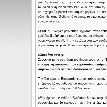
μεγάλη διάσωση», η εφημερίδα αναφέρεται στην 
του νέου Μνημονίου από 199 βουλευτές, υπό την
ότι η χώρα θα βρεθεί στο «σημείο μηδέν», και θα
οδηγηθεί στην έξοδο από το ευρώ, το οικονομικό 
κοινωνικό χάος.
«Έτσι, οι Έλληνες βουλευτές ψήφισαν, παρά του
χιλιάδες διαδηλωτές στους δρόμους της Αθήνας, τ
συρρίκνωση του ΑΕΠ, την κατάρρευση των εσόδων
δημοσκοπήσεις μόλις 8%», αναφέρει το δημοσίευ
«Ούτε ένα σεντς»
Σύμφωνα με το συντάκτη του δημοσιεύματος,
οι 
την αρχική απόφαση των ευρωπαίων εταίρων. 
συμφωνήσουν στη νέα δανειοδότηση, αν δεν 
Την ίδια ώρα, οι Ευρωπαίοι εταίροι καθυστερούν
επόμενος λόγος πιθανόν να αφορά τις αποκρατικ
αποδώσουν στο δημόσιο 50 δισ. ευρώ.
«Εάν ήμουν Φιλανδός ή Σλοβάκος διπλωμάτης, θ
συμφωνίας και θα ρωτούσα πώς πάνε οι ιδιωτικοπ