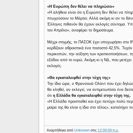
«Η Ευρώπη δεν θέλει να πληρώσει»
«Η αλήθεια είναι ότι η Ευρώπη δεν θέλει να πλ
πτωχεύσουν το Μάρτιο. Αλλά ακόμη κι αν το δάνε
Έλληνες πιθανόν θα έχουν εκλογές σύντομα. Υποτ
τον Απρίλιο», αναφέρει το δημοσίευμα.
Μέχρι στιγμής, το ΠΑΣΟΚ έχει υποχωρήσει στο 8
κερδίζουν αθροιστικά ένα ποσοστό 42,5%. Τυχόν
περικοπών, την αύξηση των κρατικοποιήσεων, τ
εξόδου από το ευρώ. Ακόμη κι η ΝΔ, που μετέχει
εκλογές.
«Θα εγκαταλειφθεί στην τύχη της»
Την ίδια ώρα, ο Φρανσουά Ολάντ που έχει δηλώ
θα κληθεί, αν εκλεγεί, να αντιμετωπίσει ένα δεύ
ότι
η Ελλάδα θα εγκαταλειφθεί στην τύχη της.
«Η Ελλάδα προσπαθεί και έχει πετύχει πολύ περι
μοίρα της θα είναι η ίδια στο τέλος», καταλήγει τ
Αναρτήθηκε από
Unknown
στις
12:00:00 π.μ.