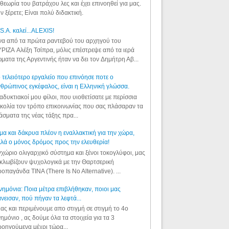
θεωρία του βατράχου λες και έχει επινοηθεί για μας.
ν ξέρετε; Είναι πολύ διδακτική.
S.A. καλεί...ALEXIS!
α από τα πρώτα ραντεβού του αρχηγού του
ΡΙΖΑ Αλέξη Τσίπρα, μόλις επέστρεψε από τα ιερά
ματα της Αργεντινής ήταν να δει τον Δημήτρη Αβ...
 τελειότερο εργαλείο που επινόησε ποτε ο
θρώπινος εγκέφαλος, είναι η Ελληνική γλώσσα.
αδυκτιακοί μου φίλοι, που υιοθετίσατε με περίσσια
κολία τον τρόπο επικοινωνίας που σας πλάσαραν τα
άσματα της νέας τάξης πρα...
μα και δάκρυα πλέον η εναλλακτική για την χώρα,
λά ο μόνος δρόμος προς την ελευθερία!
χώριο ολιγαρχικό σύστημα και ξένοι τοκογλύφοι, μας
κλωβίζουν ψυχολογικά με την Θαρτσερική
οπαγάνδα TINA (There Is No Alternative). ...
ημόνια: Ποια μέτρα επιβλήθηκαν, ποιοι μας
νεισαν, πού πήγαν τα λεφτά...
ας και περιμένουμε απο στιγμή σε στιγμή το 4ο
ημόνιο , ας δούμε όλα τα στοιχεία για τα 3
οηγούμενα μέχρι τώρα...