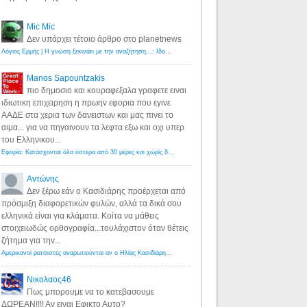
Mic Mic
Δεν υπάρχει τέτοιο άρθρο στο planetnews
Λόγιος Ερμής | Η γνώση ξεκινάει με την αναζήτηση...: Ιδού οι 18 που χρωστούν 11 δις ευρώ!
·
6 years ago
Manos Sapountzakis
πιο δημοσιο και κουραφεξαλα γραφετε ειναι
ιδιωτικη επιχειρηση η πρωην εφορια που εγινε
ΑΑΔΕ στα χερια των δανειστων και μας πινει το
αιμα... για να πηγαινουν τα λεφτα εξω και οχι υπερ
του Ελληνικου...
Εφορία: Κατάσχονται όλα ύστερα από 30 μέρες και χωρίς δικαστικές αποφάσεις - Λόγιος Ερμής
·
6 years ag
Αντώνης
Δεν ξέρω εάν ο Κασιδιάρης προέρχεται από
πρόσμιξη διαφορετικών φυλών, αλλά τα δικά σου
ελληνικά είναι για κλάματα. Κοίτα να μάθεις
στοιχειωδώς ορθογραφία...τουλάχιστον όταν θέτεις
ζήτημα για την...
Αμερικανοί ρατσιστές αναρωτιούνται αν ο Ηλίας Κασιδιάρης ανήκει στη λευκή φυλή... - Λόγιος Ερμής
·
7 yea
Νικολαος46
Πως μπορουμε να το κατεβασουμε
ΔΩΡΕΑΝ!!!! Αν ειναι Εφικτο Αυτο?