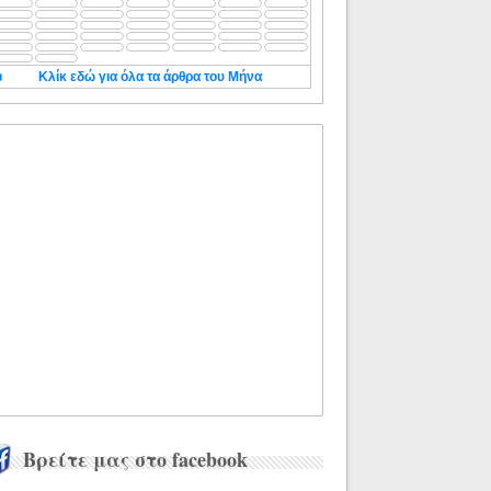
◄
Κλίκ εδώ για όλα τα άρθρα του Μήνα
Βρείτε μας στο facebook