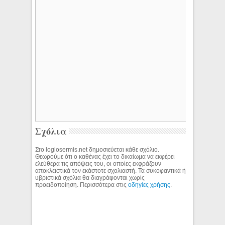
Σχόλια
Στο logiosermis.net δημοσιεύεται κάθε σχόλιο.
Θεωρούμε ότι ο καθένας έχει το δικαίωμα να εκφέρει
ελεύθερα τις απόψεις του, οι οποίες εκφράζουν
αποκλειστικά τον εκάστοτε σχολιαστή. Τα συκοφαντικά ή
υβριστικά σχόλια θα διαγράφονται χωρίς
προειδοποίηση. Περισσότερα στις
οδηγίες χρήσης
.