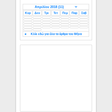
Κυρ
Δευ
Τρι
Τετ
Πεμ
Παρ
Σαβ
◄
Κλίκ εδώ για όλα τα άρθρα του Μήνα