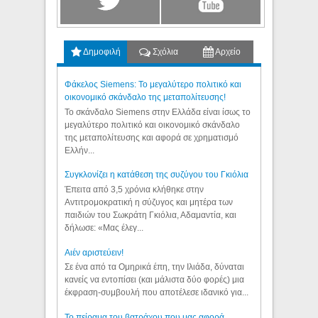
Δημοφιλή
Σχόλια
Αρχείο
Φάκελος Siemens: Το μεγαλύτερο πολιτικό και
οικονομικό σκάνδαλο της μεταπολίτευσης!
Το σκάνδαλο Siemens στην Ελλάδα είναι ίσως το
μεγαλύτερο πολιτικό και οικονομικό σκάνδαλο
της μεταπολίτευσης και αφορά σε χρηματισμό
Ελλήν...
Συγκλονίζει η κατάθεση της συζύγου του Γκιόλια
Έπειτα από 3,5 χρόνια κλήθηκε στην
Αντιτρομοκρατική η σύζυγος και μητέρα των
παιδιών του Σωκράτη Γκιόλια, Αδαμαντία, και
δήλωσε: «Μας έλεγ...
Aιέν αριστεύειν!
Σε ένα από τα Ομηρικά έπη, την Ιλιάδα, δύναται
κανείς να εντοπίσει (και μάλιστα δύο φορές) μια
έκφραση-συμβουλή που αποτέλεσε ιδανικό για...
Το πείραμα του βατράχου που μας αφορά