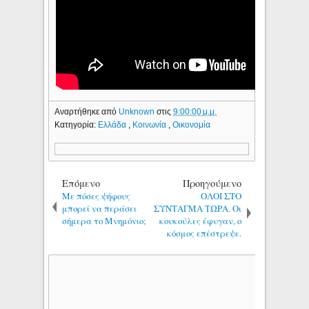
Αναρτήθηκε από
Unknown
στις
9:00:00 μ.μ.
Κατηγορία:
Ελλάδα
,
Κοινωνία
,
Οικονομία
Επόμενο
Προηγούμενο
Με πόσες ψήφους
ΟΛΟΙ ΣΤΟ
μπορεί να περάσει
ΣΥΝΤΑΓΜΑ ΤΩΡΑ. Οι
σήμερα το Μνημόνιο;
κουκούλες έφυγαν, ο
κόσμος επέστρεψε.