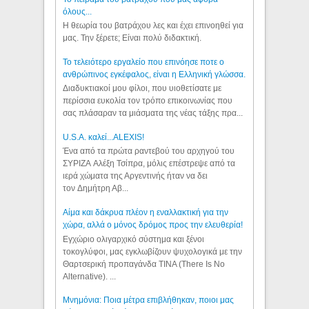
όλους...
Η θεωρία του βατράχου λες και έχει επινοηθεί για
μας. Την ξέρετε; Είναι πολύ διδακτική.
Το τελειότερο εργαλείο που επινόησε ποτε ο
ανθρώπινος εγκέφαλος, είναι η Ελληνική γλώσσα.
Διαδυκτιακοί μου φίλοι, που υιοθετίσατε με
περίσσια ευκολία τον τρόπο επικοινωνίας που
σας πλάσαραν τα μιάσματα της νέας τάξης πρα...
U.S.A. καλεί...ALEXIS!
Ένα από τα πρώτα ραντεβού του αρχηγού του
ΣΥΡΙΖΑ Αλέξη Τσίπρα, μόλις επέστρεψε από τα
ιερά χώματα της Αργεντινής ήταν να δει
τον Δημήτρη Αβ...
Αίμα και δάκρυα πλέον η εναλλακτική για την
χώρα, αλλά ο μόνος δρόμος προς την ελευθερία!
Εγχώριο ολιγαρχικό σύστημα και ξένοι
τοκογλύφοι, μας εγκλωβίζουν ψυχολογικά με την
Θαρτσερική προπαγάνδα TINA (There Is No
Alternative). ...
Μνημόνια: Ποια μέτρα επιβλήθηκαν, ποιοι μας