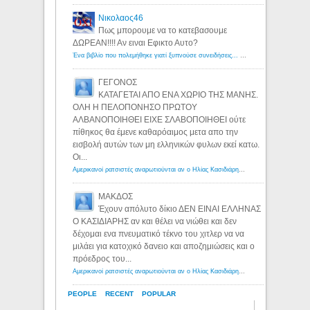
Νικολαος46
Πως μπορουμε να το κατεβασουμε
ΔΩΡΕΑΝ!!!! Αν ειναι Εφικτο Αυτο?
Ένα βιβλίο που πολεμήθηκε γιατί ξυπνούσε συνειδήσεις... - Λόγιος Ερμής | Η γνώση ξεκινάει με την αναζήτηση...
ΓΕΓΟΝΟΣ
ΚΑΤΑΓΕΤΑΙ ΑΠΟ ΕΝΑ ΧΩΡΙΟ ΤΗΣ ΜΑΝΗΣ.
ΟΛΗ Η ΠΕΛΟΠΟΝΗΣΟ ΠΡΩΤΟΥ
ΑΛΒΑΝΟΠΟΙΗΘΕΙ ΕΙΧΕ ΣΛΑΒΟΠΟΙΗΘΕΙ ούτε
πίθηκος θα έμενε καθαρόαιμος μετα απο την
εισβολή αυτών των μη ελληνικών φυλων εκεί κατω.
Οι...
Αμερικανοί ρατσιστές αναρωτιούνται αν ο Ηλίας Κασιδιάρης ανήκει στη λευκή φυλή... - Λόγιος Ερμής
ΜΑΚΔΟΣ
Έχουν απόλυτο δίκιο ΔΕΝ ΕΙΝΑΙ ΕΛΛΗΝΑΣ
Ο ΚΑΣΙΔΙΑΡΗΣ αν και θέλει να νιώθει και δεν
δέχομαι ενα πνευματικό τέκνο του χιτλερ να να
μιλάει για κατοχικό δανειο και αποζημιώσεις και ο
πρόεδρος του...
Αμερικανοί ρατσιστές αναρωτιούνται αν ο Ηλίας Κασιδιάρης ανήκει στη λευκή φυλή... - Λόγιος Ερμής
PEOPLE
RECENT
POPULAR