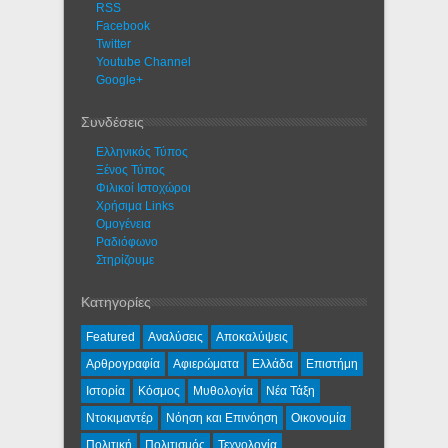
RSS
Facebook
Twitter
Youtube Channel
Google+
Συνδέσεις
Ελληνικός Τύπος
Ξένος Τύπος
Φιλικοί Ιστοχώροι
Χρήσιμα Links
Ομογένεια
Ραδιόφωνο
Στηρίζουμε
Κατηγορίες
Featured
Αναλύσεις
Αποκαλύψεις
Αρθρογραφία
Αφιερώματα
Ελλάδα
Επιστήμη
Ιστορία
Κόσμος
Μυθολογία
Νέα Τάξη
Ντοκιμαντέρ
Νόηση και Επινόηση
Οικονομία
Πολιτική
Πολιτισμός
Τεχνολογία