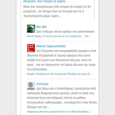
δάνεισαν, πού πήγαν τα λεφτά...
Μιας και περιμένουμε απο στιγμή σε στιγμή το 4ο
μνημόνιο , ας δούμε όλα τα στοιχεία για τα 3
προηγούμενα μέχρι τώρα...
Mic Mic
Δεν υπάρχει τέτοιο άρθρο στο planetnews
Λόγιος Ερμής | Η γνώση ξεκινάει με την αναζήτηση...: Ιδού οι 18 που χρωστούν 11 δις ευρώ!
Manos Sapountzakis
πιο δημοσιο και κουραφεξαλα γραφετε ειναι
ιδιωτικη επιχειρηση η πρωην εφορια που εγινε
ΑΑΔΕ στα χερια των δανειστων και μας πινει το
αιμα... για να πηγαινουν τα λεφτα εξω και οχι υπερ
του Ελληνικου...
Εφορία: Κατάσχονται όλα ύστερα από 30 μέρες και χωρίς δικαστικές αποφάσεις - Λόγιος Ερμής
Αντώνης
Δεν ξέρω εάν ο Κασιδιάρης προέρχεται από
πρόσμιξη διαφορετικών φυλών, αλλά τα δικά σου
ελληνικά είναι για κλάματα. Κοίτα να μάθεις
στοιχειωδώς ορθογραφία...τουλάχιστον όταν θέτεις
ζήτημα για την...
Αμερικανοί ρατσιστές αναρωτιούνται αν ο Ηλίας Κασιδιάρης ανήκει στη λευκή φυλή... - Λόγιος Ερμής