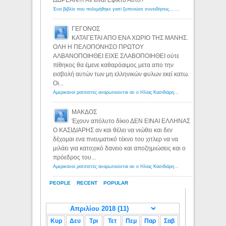
ΔΩΡΕΑΝ!!!! Αν ειναι Εφικτο Αυτο?
Ένα βιβλίο που πολεμήθηκε γιατί ξυπνούσε συνειδήσεις... - Λόγιος Ερμής | Η γνώση ξεκινάει με την αναζήτηση...
ΓΕΓΟΝΟΣ
ΚΑΤΑΓΕΤΑΙ ΑΠΟ ΕΝΑ ΧΩΡΙΟ ΤΗΣ ΜΑΝΗΣ.
ΟΛΗ Η ΠΕΛΟΠΟΝΗΣΟ ΠΡΩΤΟΥ
ΑΛΒΑΝΟΠΟΙΗΘΕΙ ΕΙΧΕ ΣΛΑΒΟΠΟΙΗΘΕΙ ούτε
πίθηκος θα έμενε καθαρόαιμος μετα απο την
εισβολή αυτών των μη ελληνικών φυλων εκεί κατω.
Οι...
Αμερικανοί ρατσιστές αναρωτιούνται αν ο Ηλίας Κασιδιάρης ανήκει στη λευκή φυλή... - Λόγιος Ερμής
ΜΑΚΔΟΣ
Έχουν απόλυτο δίκιο ΔΕΝ ΕΙΝΑΙ ΕΛΛΗΝΑΣ
Ο ΚΑΣΙΔΙΑΡΗΣ αν και θέλει να νιώθει και δεν
δέχομαι ενα πνευματικό τέκνο του χιτλερ να να
μιλάει για κατοχικό δανειο και αποζημιώσεις και ο
πρόεδρος του...
Αμερικανοί ρατσιστές αναρωτιούνται αν ο Ηλίας Κασιδιάρης ανήκει στη λευκή φυλή... - Λόγιος Ερμής
PEOPLE
RECENT
POPULAR
Κυρ
Δευ
Τρι
Τετ
Πεμ
Παρ
Σαβ