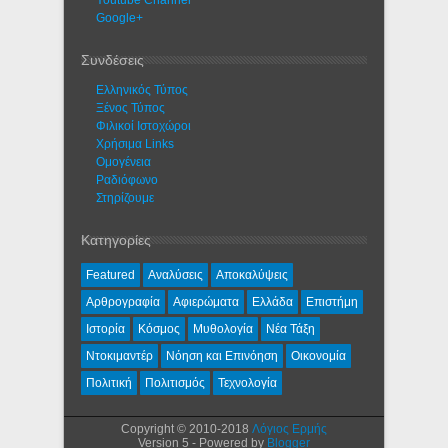
Youtube Channel
Google+
Συνδέσεις
Ελληνικός Τύπος
Ξένος Τύπος
Φιλικοί Ιστοχώροι
Χρήσιμα Links
Ομογένεια
Ραδιόφωνο
Στηρίζουμε
Κατηγορίες
Featured
Αναλύσεις
Αποκαλύψεις
Αρθρογραφία
Αφιερώματα
Ελλάδα
Επιστήμη
Ιστορία
Κόσμος
Μυθολογία
Νέα Τάξη
Ντοκιμαντέρ
Νόηση και Επινόηση
Οικονομία
Πολιτική
Πολιτισμός
Τεχνολογία
Copyright © 2010-2018
Λόγιος Ερμής
Version 5 - Powered by
Blogger