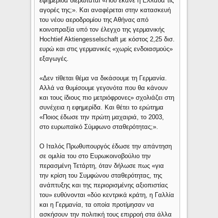
εφημερίδα διερωτάται «Που έκανε η Ελλάδα τις
αγορές της;». Και αναφέρεται στην κατασκευή
του νέου αεροδρομίου της Αθήνας από
κοινοπραξία υπό τον έλεγχο της γερμανικής
Hochtief Aktiengesselschaft με κόστος 2,25 δισ.
ευρώ και στις γερμανικές «χωρίς ενδοιασμούς»
εξαγωγές.
«Δεν τίθεται θέμα να δικάσουμε τη Γερμανία.
Αλλά να θυμίσουμε γεγονότα που θα κάνουν
και τους ίδιους πιο μετριόφρονες» σχολιάζει στη
συνέχεια η εφημερίδα. Και θέτει το ερώτημα
«Ποιος έδωσε την πρώτη μαχαιριά, το 2003,
στο ευρωπαϊκό Σύμφωνο σταθερότητας;».
Ο Ιταλός Πρωθυπουργός έδωσε την απάντηση
σε ομιλία του στο Ευρωκοινοβούλιο την
περασμένη Τετάρτη, όταν δήλωσε πως «για
την κρίση του Συμφώνου σταθερότητας, της
ανάπτυξης και της περιορισμένης αξιοπιστίας
του» ευθύνονται «δύο κεντρικά κράτη, η Γαλλία
και η Γερμανία, τα οποία προτίμησαν να
ασκήσουν την πολιτική τους επιρροή στα άλλα