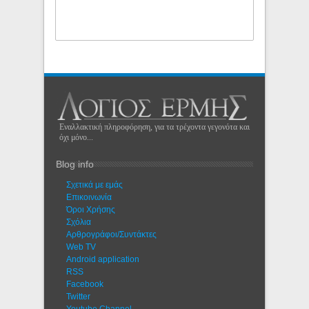
Εναλλακτική πληροφόρηση, για τα τρέχοντα γεγονότα και
όχι μόνο...
Blog info
Σχετικά με εμάς
Eπικοινωνία
Όροι Χρήσης
Σχόλια
Αρθρογράφοι/Συντάκτες
Web TV
Android application
RSS
Facebook
Twitter