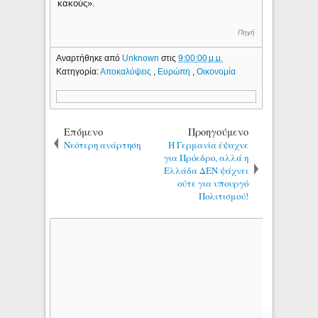
κακούς».
Πηγή
Αναρτήθηκε από
Unknown
στις
9:00:00 μ.μ.
Κατηγορία:
Αποκαλύψεις
,
Ευρώπη
,
Οικονομία
Επόμενο
Προηγούμενο
Νεότερη ανάρτηση
Η Γερμανία έψαχνε
για Πρόεδρο, αλλά η
Ελλάδα ΔΕΝ ψάχνει
ούτε για υπουργό
Πολιτισμού!