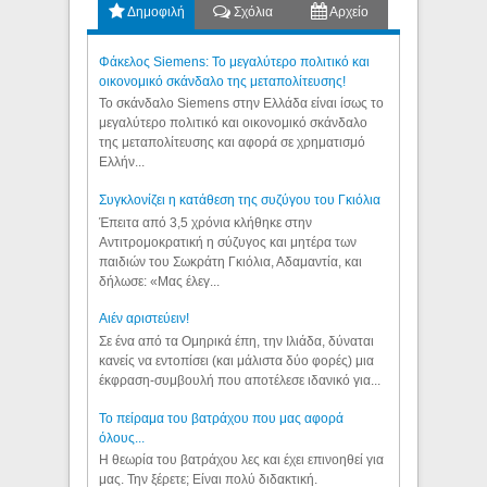
Δημοφιλή
Σχόλια
Αρχείο
Φάκελος Siemens: Το μεγαλύτερο πολιτικό και
οικονομικό σκάνδαλο της μεταπολίτευσης!
Το σκάνδαλο Siemens στην Ελλάδα είναι ίσως το
μεγαλύτερο πολιτικό και οικονομικό σκάνδαλο
της μεταπολίτευσης και αφορά σε χρηματισμό
Ελλήν...
Συγκλονίζει η κατάθεση της συζύγου του Γκιόλια
Έπειτα από 3,5 χρόνια κλήθηκε στην
Αντιτρομοκρατική η σύζυγος και μητέρα των
παιδιών του Σωκράτη Γκιόλια, Αδαμαντία, και
δήλωσε: «Μας έλεγ...
Aιέν αριστεύειν!
Σε ένα από τα Ομηρικά έπη, την Ιλιάδα, δύναται
κανείς να εντοπίσει (και μάλιστα δύο φορές) μια
έκφραση-συμβουλή που αποτέλεσε ιδανικό για...
Το πείραμα του βατράχου που μας αφορά
όλους...
Η θεωρία του βατράχου λες και έχει επινοηθεί για
μας. Την ξέρετε; Είναι πολύ διδακτική.