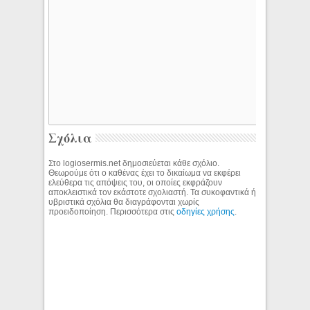
Σχόλια
Στο logiosermis.net δημοσιεύεται κάθε σχόλιο.
Θεωρούμε ότι ο καθένας έχει το δικαίωμα να εκφέρει
ελεύθερα τις απόψεις του, οι οποίες εκφράζουν
αποκλειστικά τον εκάστοτε σχολιαστή. Τα συκοφαντικά ή
υβριστικά σχόλια θα διαγράφονται χωρίς
προειδοποίηση. Περισσότερα στις
οδηγίες χρήσης
.