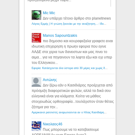
Mic Mic
Δεν υπάρχει τέτοιο άρθρο στο planetnews
Λόγιος Ερμής | Η γνώση ξεκινάει με την αναζήτηση...: Ιδού οι 18 που χρωστούν 11 δις ευρώ!
Manos Sapountzakis
πιο δημοσιο και κουραφεξαλα γραφετε ειναι
ιδιωτικη επιχειρηση η πρωην εφορια που εγινε
ΑΑΔΕ στα χερια των δανειστων και μας πινει το
αιμα... για να πηγαινουν τα λεφτα εξω και οχι υπερ
του Ελληνικου...
Εφορία: Κατάσχονται όλα ύστερα από 30 μέρες και χωρίς δικαστικές αποφάσεις - Λόγιος Ερμής
Αντώνης
Δεν ξέρω εάν ο Κασιδιάρης προέρχεται από
πρόσμιξη διαφορετικών φυλών, αλλά τα δικά σου
ελληνικά είναι για κλάματα. Κοίτα να μάθεις
στοιχειωδώς ορθογραφία...τουλάχιστον όταν θέτεις
ζήτημα για την...
Αμερικανοί ρατσιστές αναρωτιούνται αν ο Ηλίας Κασιδιάρης ανήκει στη λευκή φυλή... - Λόγιος Ερμής
Νικολαος46
Πως μπορουμε να το κατεβασουμε