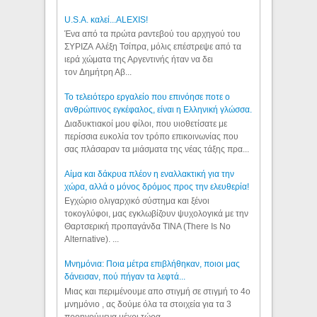
U.S.A. καλεί...ALEXIS!
Ένα από τα πρώτα ραντεβού του αρχηγού του
ΣΥΡΙΖΑ Αλέξη Τσίπρα, μόλις επέστρεψε από τα
ιερά χώματα της Αργεντινής ήταν να δει
τον Δημήτρη Αβ...
Το τελειότερο εργαλείο που επινόησε ποτε ο
ανθρώπινος εγκέφαλος, είναι η Ελληνική γλώσσα.
Διαδυκτιακοί μου φίλοι, που υιοθετίσατε με
περίσσια ευκολία τον τρόπο επικοινωνίας που
σας πλάσαραν τα μιάσματα της νέας τάξης πρα...
Αίμα και δάκρυα πλέον η εναλλακτική για την
χώρα, αλλά ο μόνος δρόμος προς την ελευθερία!
Εγχώριο ολιγαρχικό σύστημα και ξένοι
τοκογλύφοι, μας εγκλωβίζουν ψυχολογικά με την
Θαρτσερική προπαγάνδα TINA (There Is No
Alternative). ...
Μνημόνια: Ποια μέτρα επιβλήθηκαν, ποιοι μας
δάνεισαν, πού πήγαν τα λεφτά...
Μιας και περιμένουμε απο στιγμή σε στιγμή το 4ο
μνημόνιο , ας δούμε όλα τα στοιχεία για τα 3
προηγούμενα μέχρι τώρα...