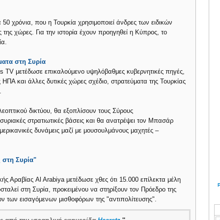
α 50 χρόνια, που η Τουρκία χρησιμοποιεί άνδρες των ειδικών
της χώρες. Για την ιστορία έχουν προηγηθεί η Κύπρος, το
ία.
ύματα στη Συρία
ess TV μετέδωσε επικαλούμενο υψηλόβαθμες κυβερνητικές πηγές,
 ΗΠΑ και άλλες δυτικές χώρες σχέδιο, στρατεύματα της Τουρκίας
.
ηλεοπτικού δικτύου, θα εξοπλίσουν τους Σύρους
ς συριακές στρατιωτικές βάσεις και θα ανατρέψει τον Μπασάρ
ερικανικές δυνάμεις μαζί με μουσουλμάνους μαχητές –
ς στη Συρία"
ής Αραβίας Al Arabiya μετέδωσε χθες ότι 15.000 επίλεκτα μέλη
σταλεί στη Συρία, προκειμένου να στηρίξουν τον Πρόεδρο της
ον των εισαγόμενων μισθοφόρων της "αντιπολίτευσης".