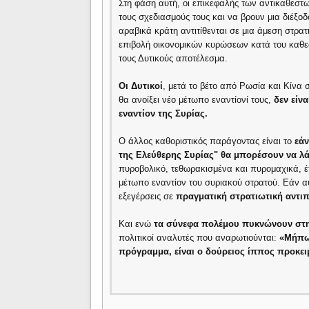
Στη φάση αυτή, οι επικεφαλής των αντικαθε
τους σχεδιασμούς τους και να βρουν μια διέξοδο
αραβικά κράτη αντιτίθενται σε μια άμεση στρατ
επιβολή οικονομικών κυρώσεων κατά του καθεστ
τους Δυτικούς αποτέλεσμα.
Οι Δυτικοί
, μετά το βέτο από Ρωσία και Κίνα 
θα ανοίξει νέο μέτωπο εναντίονί τους,
δεν είν
εναντίον της Συρίας.
Ο άλλος καθοριστικός παράγοντας είναι το
εάν
της Ελεύθερης Συρίας" θα μπορέσουν να λά
πυροβολικό, τεθωρακισμένα και πυρομαχικά, έ
μέτωπο εναντίον του συριακού στρατού. Εάν α
εξεγέρσεις σε
πραγματική στρατιωτική αντι
Kαι ενώ
τα σύνεφα πολέμου πυκνώνουν στη
πολιτικοί αναλυτές που αναρωτιούνται:
«Μήπως
πρόγραμμα, είναι ο δούρειος ίππος προκε