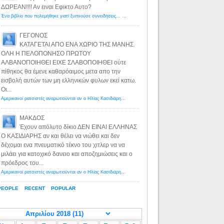
ΔΩΡΕΑΝ!!!! Αν ειναι Εφικτο Αυτο?
Ένα βιβλίο που πολεμήθηκε γιατί ξυπνούσε συνειδήσεις... - Λόγιος Ερμής | Η γνώση ξεκινάει με την αναζήτηση...
ΓΕΓΟΝΟΣ
ΚΑΤΑΓΕΤΑΙ ΑΠΟ ΕΝΑ ΧΩΡΙΟ ΤΗΣ ΜΑΝΗΣ.
ΟΛΗ Η ΠΕΛΟΠΟΝΗΣΟ ΠΡΩΤΟΥ
ΑΛΒΑΝΟΠΟΙΗΘΕΙ ΕΙΧΕ ΣΛΑΒΟΠΟΙΗΘΕΙ ούτε
πίθηκος θα έμενε καθαρόαιμος μετα απο την
εισβολή αυτών των μη ελληνικών φυλων εκεί κατω.
Οι...
Αμερικανοί ρατσιστές αναρωτιούνται αν ο Ηλίας Κασιδιάρης ανήκει στη λευκή φυλή... - Λόγιος Ερμής
·
8 yea
ΜΑΚΔΟΣ
Έχουν απόλυτο δίκιο ΔΕΝ ΕΙΝΑΙ ΕΛΛΗΝΑΣ
Ο ΚΑΣΙΔΙΑΡΗΣ αν και θέλει να νιώθει και δεν
δέχομαι ενα πνευματικό τέκνο του χιτλερ να να
μιλάει για κατοχικό δανειο και αποζημιώσεις και ο
πρόεδρος του...
Αμερικανοί ρατσιστές αναρωτιούνται αν ο Ηλίας Κασιδιάρης ανήκει στη λευκή φυλή... - Λόγιος Ερμής
·
8 yea
PEOPLE
RECENT
POPULAR