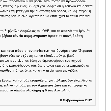
στωτικών προσπαθούν να βρουν έναν τρόπο να προχωρήσουν
, καθώς, αφ' ενός μεν έχει γίνει σαφές ότι η Τουρκία και αρκετά
ιωτική επέμβαση για την ανατροπή του Assad, και αφ' ετέρου η
ώτος δεν θα είναι αρκετή για να επιτευχθεί το επιθυμητό για
στο Συμβούλιο Ασφαλείας του ΟΗΕ, και τις απειλές του Ιράν ότι
αι βέβαιο εάν θα συμφωνήσουν άμεσα σε κοινή δράση
 και κατά πόσο οι αντικαθεστωτικές δυνάμεις του "Στρατού
βουν νέες ενισχύσεις
και να εξοπλιστούν με βαρύ
τσι ώστε να είναι σε θέση να δημιουργήσουν ένα ισχυρό
υτό το κατορθώσουν, τότε δεν αποκλείεται να μετατραπούν οι
παράθεση,
όπως έγινε και στην περίπτωση της Λιβύης.
 Συρία
, και
το Ιράν ετοιμάζεται για πόλεμο
, δεν είναι λίγοι οι
 τελικά το Ιράν, με τον Αχμαντινετζάντ και το πυρηνικό
ιμένου να αλωθεί ολόκληρη η Μέση Ανατολή»;
8
Φεβρουαρίου 2012