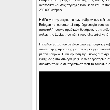
κέντρα υποστήριξης στην περιοχή της πόλης Hom
ανατολικά και στις περιοχές Bab Derib και Rast
250.000 ατόμων.
Η ιδέα για την παρουσία των ανδρών των ειδικώ
Erdogan και αποσκοπεί στην δημιουργία ενός σε
αποστολή τουρκο-αραβικών δυνάμεων στην πόλη
πόλεις της Συρίας που ήδη έχουν εξεγερθεί κατά 
Η επιλογή ατού του σχεδίου από την τουρκική κυ
παλαιότερης πρότασης για την δημιουργία κατα
με την Τουρκία. Η κυβέρνηση της Συρίας αντιλήφ
ενισχύσεις στα σύνορα μαζί με αντιαεροπορικά σ
συριακό πόλεμο σε περίπτωση που τα τουρκικά σ