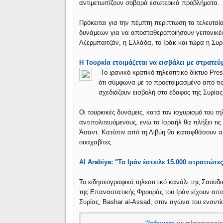
αντιμετωπίζουν σοβαρά εσωτερικά προβλήματα.
Πρόκειται για την πέμπτη περίπτωση τα τελευταί
δυνάμεων για να αποσταθεροποιήσουν γειτονικές 
Αζερμπαιτζάν, η Ελλάδα, το Ιράκ και τώρα η Συρ
H Τουρκία ετοιμάζεται να εισβάλει με στρατε
Το ιρανικό κρατικό τηλεοπτικό δίκτυο Pr
ότι σύμφωνα με το προετοιμασμένο από τις
σχεδιάζουν εισβολή στο έδαφος της Συρίας
Οι τουρκικές δυνάμεις, κατά τον ισχυρισμό του τ
αντιπολιτευόμενους, ενώ το Ισραήλ θα πλήξει τι
Άσαντ. Κατόπιν από τη Λιβύη θα καταφθάσουν αμ
ουαχαβίτες.
Αl Arabiya: "To Iράν έστειλε 15.000 στρατιώτε
Το ειδησεογραφικό τηλεοπτικό κανάλι της Σαουδικ
της Επαναστατικής Φρουράς του Ιράν είχουν απο
Συρίας, Bashar al-Assad, στoν αγώνα του εναντί