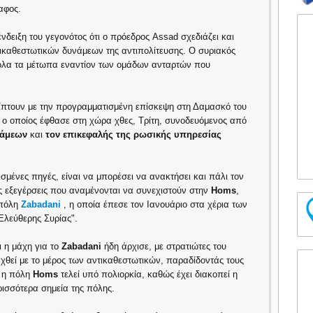
αφος.
νδειξη του γεγονότος ότι ο πρόεδρος Assad σχεδιάζει και
τικαθεστωτικών δυνάμεων της αντιπολίτευσης. Ο συριακός
ε όλα τα μέτωπα εναντίον των ομάδων ανταρτών που
πίπτουν με την προγραμματισμένη επίσκεψη στη Δαμασκό του
, ο οποίος έφθασε στη χώρα χθες, Τρίτη, συνοδευόμενος από
νάμεων
και
τον επικεφαλής της ρωσικής υπηρεσίας
μένες πηγές, είναι να μπορέσει να ανακτήσει και πάλι τον
ις εξεγέρσεις που αναμένονται να συνεχιστούν στην
Ηoms
,
 πόλη
Zabadani
, η οποία έπεσε τον Ιανουάριο στα χέρια των
Ελεύθερης Συρίας".
ι η μάχη για το
Zabadani
ήδη άρχισε, με στρατιώτες του
χθεί με το μέρος των αντικαθεστωτικών, παραδίδοντάς τους
 η πόλη
Ηοms
τελεί υπό πολιορκία, καθώς έχει διακοπεί η
ισσότερα σημεία της πόλης.