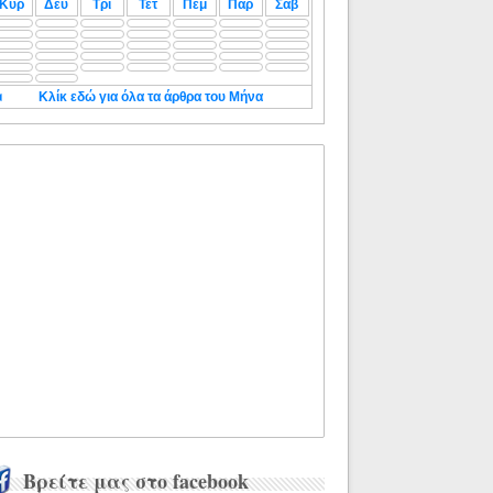
Κυρ
Δευ
Τρι
Τετ
Πεμ
Παρ
Σαβ
◄
Κλίκ εδώ για όλα τα άρθρα του Μήνα
Βρείτε μας στο facebook