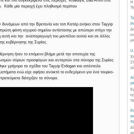
s και πιο συγκεκριμένα στις περιοχές Khaldiya, Bab Amro στα
Η 
an. Κάθε μία περιοχή έχει πληθυσμό περίπου
Τη
Το
αν
ν δυνάμεων από την Βρετανία και τοπ Κατάρ ανήκει στον Tayyip
Δι
 πρώτη φάση ισχυρού σημείου αντίστασης με απώτερο στόχο την
ευ
 αυτή και την αναπαραγωγή του μοντέλου αυτού και σε άλλες
μι
της κυβέρνησης της Συρίας.
U.
βέρνηση ήταν το επόμενο βλήμα μετά την αποτυχία της
Έν
υλισμών σύριων προσφύγων και ανταρτών στα σύνορα της Συρίας
ΣΥ
θηκε γρήγορα τα σχέδια του Tayyip Erdogan και απέστειλε
χώ
υστήματα ενώ είχε αφήσει ανοικτό το ενδεχόμενο για ένα τουρκο-
τρατεύματα διέσχιζαν τα σύνορα.
Αί
αλ
Εγ
εγ
πρ
Ρα
γι
π
Δύ
ρα