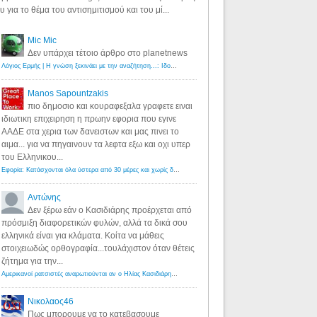
υ για το θέμα του αντισημιτισμού και του μί...
Mic Mic
Δεν υπάρχει τέτοιο άρθρο στο planetnews
Λόγιος Ερμής | Η γνώση ξεκινάει με την αναζήτηση...: Ιδού οι 18 που χρωστούν 11 δις ευρώ!
·
6 years ago
Manos Sapountzakis
πιο δημοσιο και κουραφεξαλα γραφετε ειναι
ιδιωτικη επιχειρηση η πρωην εφορια που εγινε
ΑΑΔΕ στα χερια των δανειστων και μας πινει το
αιμα... για να πηγαινουν τα λεφτα εξω και οχι υπερ
του Ελληνικου...
Εφορία: Κατάσχονται όλα ύστερα από 30 μέρες και χωρίς δικαστικές αποφάσεις - Λόγιος Ερμής
·
6 years ag
Αντώνης
Δεν ξέρω εάν ο Κασιδιάρης προέρχεται από
πρόσμιξη διαφορετικών φυλών, αλλά τα δικά σου
ελληνικά είναι για κλάματα. Κοίτα να μάθεις
στοιχειωδώς ορθογραφία...τουλάχιστον όταν θέτεις
ζήτημα για την...
Αμερικανοί ρατσιστές αναρωτιούνται αν ο Ηλίας Κασιδιάρης ανήκει στη λευκή φυλή... - Λόγιος Ερμής
·
7 yea
Νικολαος46
Πως μπορουμε να το κατεβασουμε