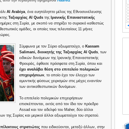
ς από την ισραηλινή εφημερίδα
Haaretz
''
νάλι
Al Arabiya
, ένα ευηπόληπτο μέλος της Εθνοσυνέλευσης
εκτης
Ταξιαρχίας
Αl Quds
της
Ιρανικής Επαναστατικής
ημέρες στη Συρία, με σκοπό να στηρίξει το συριακό καθεστώς
θεστωτικές ομάδες, οι οποίες τους τελευταίους 11 μήνες
χώρας.
Σύμφωνα με τον Σύριο αξιωματούχο, ο
Kassam
Salimani,
διοικητής της Ταξιαρχίας Al Quds
, των
ειδικών δυνάμεων της Ιρανικής Επαναστατικής
Φρουράς, έφθασε πρόσφατα στη Συρία, όπου και
έχει αναλάβει θέση στο επιτελείο πολεμικών
επιχειρήσεων
, το οποίο έχει τον έλεγχο των
αμυντικής φύσεως χειρισμών στις μάχες εναντίον
των αντικαθεστωτικών δυνάμεων.
Το επιτελείο πολεμικών επιχειρήσεων
επισκέπτονται, εκτός από τον ίδιο τον πρόεδρο
Assad και τον αδελφό του Maher, δύο άλλοι
ων της Συρίας και μερικοί άλλοι αξιωματούχοι του στρατού.
επίλεκτους στρατιώτες
που ειδικεύονται, μεταξύ άλλων, στην