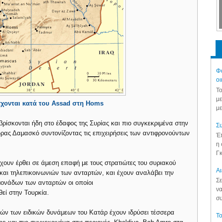
Φά
οι
Το
με
μάχονται κατά του Assad στη Homs
με
βρίσκονται ήδη στο έδαφος της Συρίας και πιο συγκεκριμένα στην
Συ
ας Δαμασκό συντονίζοντας τις επιχειρήσεις των αντιφρονούντων
Έπ
η 
Γκ
χουν έρθει σε άμεση επαφή με τους στρατιώτες του συριακού
Aι
 και τηλεπικοινωνιών των ανταρτών, και έχουν αναλάβει την
Σε
μονάδων των ανταρτών οι οποίοι
να
θεί στην Τουρκία.
συ
ών των ειδικών δυνάμεων του Κατάρ έχουν ιδρύσει τέσσερα
Το