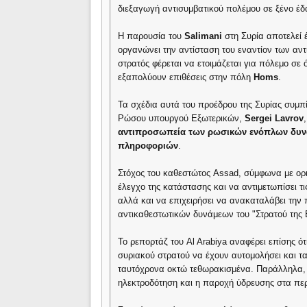
διεξαγωγή αντισυμβατικού πολέμου σε ξένο έδ
Η παρουσία του
Salimani
στη Συρία αποτελεί έ
οργανώνει την αντίσταση του εναντίον των αν
στρατός φέρεται να ετοιμάζεται για πόλεμο σ
εξαπολύουν επιθέσεις στην πόλη
Homs
.
Τα σχέδια αυτά του προέδρου της Συρίας συμ
Ρώσου υπουργού Εξωτερικών,
Sergei Lavrov
αντιπροσωπεία των ρωσικών ενόπλων δυ
πληροφοριών
.
Στόχος του καθεστώτος Assad, σύμφωνα με ορισ
έλεγχο της κατάστασης και να αντιμετωπίσει τ
αλλά και να επιχειρήσει να ανακαταλάβει την
αντικαθεστωτικών δυνάμεων του "Στρατού της 
Το ρεπορτάζ του Al Arabiya αναφέρει επίσης ότ
συριακού στρατού να έχουν αυτομολήσει και τα
ταυτόχρονα οκτώ τεθωρακισμένα. Παράλληλα,
ηλεκτροδότηση και η παροχή ύδρευσης στα περ