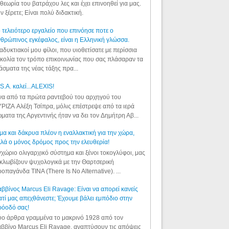
θεωρία του βατράχου λες και έχει επινοηθεί για μας.
ν ξέρετε; Είναι πολύ διδακτική.
 τελειότερο εργαλείο που επινόησε ποτε ο
θρώπινος εγκέφαλος, είναι η Ελληνική γλώσσα.
αδυκτιακοί μου φίλοι, που υιοθετίσατε με περίσσια
κολία τον τρόπο επικοινωνίας που σας πλάσαραν τα
άσματα της νέας τάξης πρα...
S.A. καλεί...ALEXIS!
α από τα πρώτα ραντεβού του αρχηγού του
ΡΙΖΑ Αλέξη Τσίπρα, μόλις επέστρεψε από τα ιερά
ματα της Αργεντινής ήταν να δει τον Δημήτρη Αβ...
μα και δάκρυα πλέον η εναλλακτική για την χώρα,
λά ο μόνος δρόμος προς την ελευθερία!
χώριο ολιγαρχικό σύστημα και ξένοι τοκογλύφοι, μας
κλωβίζουν ψυχολογικά με την Θαρτσερική
οπαγάνδα TINA (There Is No Alternative). ...
ββίνος Marcus Eli Ravage: Είναι να απορεί κανείς
ατί μας απεχθάνεστε; Έχουμε βάλει εμπόδιο στην
ρόοδό σας!
ο άρθρα γραμμένα το μακρινό 1928 από τον
ββίνο Marcus Eli Ravage, αναπτύσουν τις απόψεις