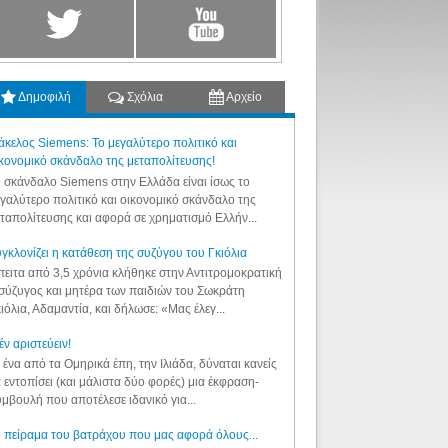
Δημοφιλή
Σχόλια
Αρχείο
κελος Siemens: Το μεγαλύτερο πολιτικό και
κονομικό σκάνδαλο της μεταπολίτευσης!
 σκάνδαλο Siemens στην Ελλάδα είναι ίσως το
γαλύτερο πολιτικό και οικονομικό σκάνδαλο της
ταπολίτευσης και αφορά σε χρηματισμό Ελλήν...
γκλονίζει η κατάθεση της συζύγου του Γκιόλια
ειτα από 3,5 χρόνια κλήθηκε στην Αντιτρομοκρατική
σύζυγος και μητέρα των παιδιών του Σωκράτη
ιόλια, Αδαμαντία, και δήλωσε: «Μας έλεγ...
έν αριστεύειν!
 ένα από τα Ομηρικά έπη, την Ιλιάδα, δύναται κανείς
 εντοπίσει (και μάλιστα δύο φορές) μια έκφραση-
μβουλή που αποτέλεσε ιδανικό για...
 πείραμα του βατράχου που μας αφορά όλους...