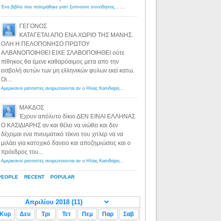
Ένα βιβλίο που πολεμήθηκε γιατί ξυπνούσε συνειδήσεις... - Λόγιος Ερμής | Η γνώση ξεκινάει με την αναζήτηση...
ΓΕΓΟΝΟΣ
ΚΑΤΑΓΕΤΑΙ ΑΠΟ ΕΝΑ ΧΩΡΙΟ ΤΗΣ ΜΑΝΗΣ.
ΟΛΗ Η ΠΕΛΟΠΟΝΗΣΟ ΠΡΩΤΟΥ
ΑΛΒΑΝΟΠΟΙΗΘΕΙ ΕΙΧΕ ΣΛΑΒΟΠΟΙΗΘΕΙ ούτε
πίθηκος θα έμενε καθαρόαιμος μετα απο την
εισβολή αυτών των μη ελληνικών φυλων εκεί κατω.
Οι...
Αμερικανοί ρατσιστές αναρωτιούνται αν ο Ηλίας Κασιδιάρης ανήκει στη λευκή φυλή... - Λόγιος Ερμής
·
8 yea
ΜΑΚΔΟΣ
Έχουν απόλυτο δίκιο ΔΕΝ ΕΙΝΑΙ ΕΛΛΗΝΑΣ
Ο ΚΑΣΙΔΙΑΡΗΣ αν και θέλει να νιώθει και δεν
δέχομαι ενα πνευματικό τέκνο του χιτλερ να να
μιλάει για κατοχικό δανειο και αποζημιώσεις και ο
πρόεδρος του...
Αμερικανοί ρατσιστές αναρωτιούνται αν ο Ηλίας Κασιδιάρης ανήκει στη λευκή φυλή... - Λόγιος Ερμής
·
8 yea
PEOPLE
RECENT
POPULAR
Κυρ
Δευ
Τρι
Τετ
Πεμ
Παρ
Σαβ