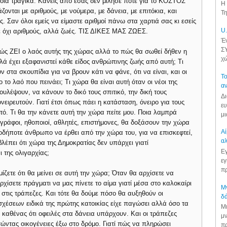
τοια τραγικά. Κανείς από εσάς δεν μίλησε ποτέ για το ΚΟΣΤΟΣ
Η 
αι με αριθμούς, με νούμερα, με δάνεια, με επιτόκια, και
Τη
 Σαν όλοι εμείς να είμαστε αριθμοί πάνω στα χαρτιά σας κι εσείς
U.
ε όχι αριθμούς, αλλά ζωές. ΤΙΣ ΔΙΚΕΣ ΜΑΣ ΖΩΕΣ.
Έν
ΣΥ
ώς ΖΕΙ ο λαός αυτής της χώρας αλλά το πώς θα σωθεί δήθεν η
χώ
ά έχει εξαφανιστεί κάθε είδος ανθρώπινης ζωής από αυτή; Τι
 στα σκουπίδια για να βρουν κάτι να φάνε, ότι να είναι, και οι
Το
ο το λαό που πεινάει; Τι χώρα θα είναι αυτή όταν οι νέοι της
αν
λέψουν, να κάνουν το δικό τους σπιτικό, την δική τους
Δι
ονειρευτούν. Γιατί έτσι όπως πάει η κατάσταση, όνειρο για τους
ευ
τό. Τι θα την κάνετε αυτή την χώρα πείτε μου. Ποια λαμπρά
μι
ωγράφοι, ηθοποιοί, αθλητές, επιστήμονες, θα δοξάσουν την χώρα
Αί
οδήποτε άνθρωπο να έρθει από την χώρα του, για να επισκεφτεί,
αλ
λέπει ότι χώρα της Δημοκρατίας δεν υπάρχει γιατί
Εγ
 της ολιγαρχίας;
εγ
πρ
ζετε ότι θα μείνει σε αυτή την χώρα; Όταν θα αρχίσετε να
χίσετε πράγματι να μας πίνετε το αίμα γιατί μέσα στο καλοκαίρι
Μν
στις τράπεζες. Και τότε θα δούμε πόσο θα αυξηθούν οι
δά
ασχέσεων ειδικά της πρώτης κατοικίας είχε παγώσει αλλά όσο τα
Μι
 καθένας ότι οφειλές στα δάνεια υπάρχουν. Και οι τράπεζες
μν
ντας οικογένειες έξω στο δρόμο. Γιατί πώς να πληρώσει
πρ