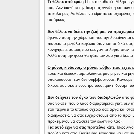
Τι θέλετε από εμάς;
Πείτε το καθαρά. Μιλήστε γ
σας. Δεν διαθέτω την δική σας «γνώση επί των ο
το καλό μας. Δε θέλετε να είμαστε ευτυχισμένοι, 
αυτάρκεις.
Δεν θέλετε να δείτε την ζωή μας να προχωράε
έφαγαν αυτή την χώρα και που την λυμαίνονται 
πιάσετε τα μεγάλα κεφάλια όταν και τα δικά σας
κυνηγήσετε αυτούς που έφαγαν τα λεφτά όταν τα φά
Αλλά αυτή την φορά θα φάτε τον λαό γιατί λεφτά 
Ο μόνος κίνδυνος, ο μόνος φόβος που έχετε εί
«σοκ και δέους» πυρπολώντας μας μήνες και μήν
υπακούσουμε, εάν δεν συμβιβαστούμε. Κάνουμε πορ
δικούς σας σκοτεινούς τρόπους πριν η δύναμη του
Δεν δείχνετε τον όγκο των διαδηλωτών
από φό
σας νοιάζει που ο λαός διαμαρτύρεται γιατί δεν 
έτσι περνάει το ύπουλο σχέδιο σας αργά και στ
διαδηλώσεις, να σας ευχαριστούμε από το πρωί 
προκειμένου να σώσετε τον ελληνικό λαό».
Για αυτό έχω να σας προτείνω κάτι
. Ίσως λίγ
προβλήματα σας. Βρείτε ένα τέχνασμα να μας μα