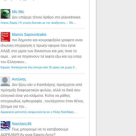
Mic Mic
Δεν υπάρχει τέτοιο άρθρο στο planetnews
Λόγιος Ερμής | Η γνώση ξεκινάει με την αναζήτηση...: Ιδού οι 18 που χρωστούν 11 δις ευρώ!
·
6 years ago
Manos Sapountzakis
πιο δημοσιο και κουραφεξαλα γραφετε ειναι
ιδιωτικη επιχειρηση η πρωην εφορια που εγινε
ΑΑΔΕ στα χερια των δανειστων και μας πινει το
αιμα... για να πηγαινουν τα λεφτα εξω και οχι υπερ
του Ελληνικου...
Εφορία: Κατάσχονται όλα ύστερα από 30 μέρες και χωρίς δικαστικές αποφάσεις - Λόγιος Ερμής
·
6 years ag
Αντώνης
Δεν ξέρω εάν ο Κασιδιάρης προέρχεται από
πρόσμιξη διαφορετικών φυλών, αλλά τα δικά σου
ελληνικά είναι για κλάματα. Κοίτα να μάθεις
στοιχειωδώς ορθογραφία...τουλάχιστον όταν θέτεις
ζήτημα για την...
Αμερικανοί ρατσιστές αναρωτιούνται αν ο Ηλίας Κασιδιάρης ανήκει στη λευκή φυλή... - Λόγιος Ερμής
·
7 yea
Νικολαος46
Πως μπορουμε να το κατεβασουμε
ΔΩΡΕΑΝ!!!! Αν ειναι Εφικτο Αυτο?