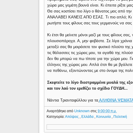
χώρα μας γεμάτη βουνά είναι. Κι έπειτα ρίξτε μα
Θα σας κοστίσει πιο λίγο ο θάνατος μας από τ
ΑΝΑΛΑΒΕΙ ΚΑΝΕΙΣ ΑΠΟ ΕΣΑΣ. Τι πιο απλό; Κι ύσ
ρωτήστε τους φίλους σας τους γερμανούς να σας
Κι έτσι θα μείνετε μόνοι μαζί με τους φίλους σας,
πλουσιοπάροχα. Α, μην φοβάστε. Σε λίγα χρόνια 
μεταξύ σας θα μοιράσετε τον φυσικό πλούτο της 
τις θάλασσες τις χώρας μου, τα αγαθά της πλούσι
δεν θα μπορώ να πω τίποτε για την χώρα μου. Γι
έλληνες της χώρας μου. Απλά έτσι θα με βγάλετε 
να πεθάνω, εξοντώνοντας με στο όνομα της πολιτ
Σκεφτείτε το λίγο διεστραμμένα μυαλά της εξ
και τον λαό τον ερεθίζει το σχέδιο ΓΟΥΔΗ...
Νάντια Τριανταφύλλου για τα
ΑΛΗΘΙΝΑ ΨΕΜΑΤ
Αναρτήθηκε από
Unknown
στις
9:00:00 π.μ.
Κατηγορία:
Απόψεις
,
Ελλάδα
,
Κοινωνία
,
Πολιτική