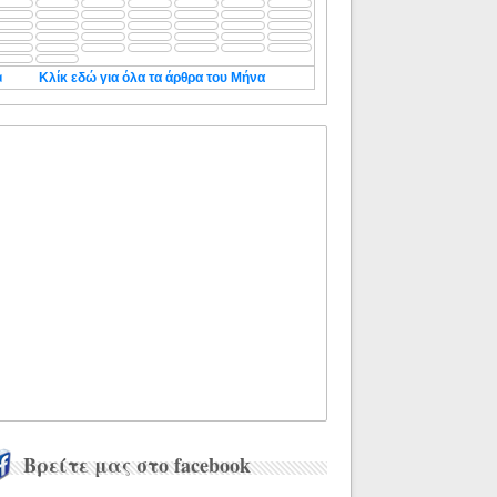
◄
Κλίκ εδώ για όλα τα άρθρα του Μήνα
Βρείτε μας στο facebook