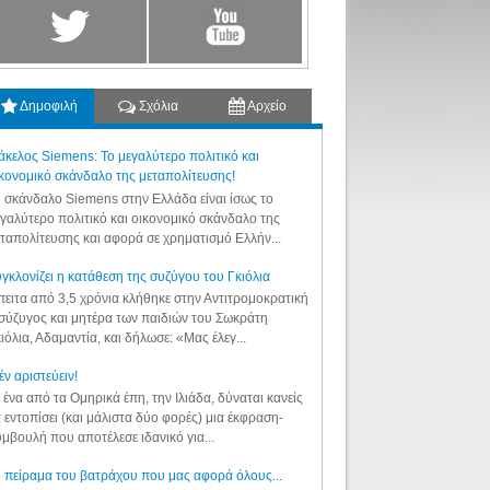
Δημοφιλή
Σχόλια
Αρχείο
κελος Siemens: Το μεγαλύτερο πολιτικό και
κονομικό σκάνδαλο της μεταπολίτευσης!
 σκάνδαλο Siemens στην Ελλάδα είναι ίσως το
γαλύτερο πολιτικό και οικονομικό σκάνδαλο της
ταπολίτευσης και αφορά σε χρηματισμό Ελλήν...
γκλονίζει η κατάθεση της συζύγου του Γκιόλια
ειτα από 3,5 χρόνια κλήθηκε στην Αντιτρομοκρατική
σύζυγος και μητέρα των παιδιών του Σωκράτη
ιόλια, Αδαμαντία, και δήλωσε: «Μας έλεγ...
έν αριστεύειν!
 ένα από τα Ομηρικά έπη, την Ιλιάδα, δύναται κανείς
 εντοπίσει (και μάλιστα δύο φορές) μια έκφραση-
μβουλή που αποτέλεσε ιδανικό για...
 πείραμα του βατράχου που μας αφορά όλους...