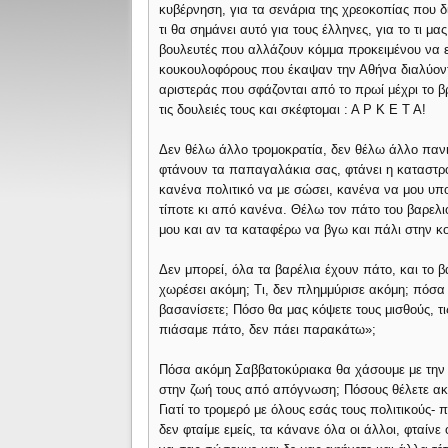
κυβέρνηση, για τα σενάρια της χρεοκοπίας που δί
τι θα σημάνει αυτό για τους έλληνες, για το τι μας
βουλευτές που αλλάζουν κόμμα προκειμένου να ε
κουκουλοφόρους που έκαψαν την Αθήνα διαλύοντ
αριστεράς που σφάζονται από το πρωί μέχρι το β
τις δουλειές τους και σκέφτομαι : Α Ρ Κ Ε Τ Α!
Δεν θέλω άλλο τρομοκρατία, δεν θέλω άλλο πανι
φτάνουν τα παπαγαλάκια σας, φτάνει η καταστρο
κανένα πολιτικό να με σώσει, κανένα να μου υπο
τίποτε κι από κανένα. Θέλω τον πάτο του βαρελ
μου και αν τα καταφέρω να βγω και πάλι στην κ
Δεν μπορεί, όλα τα βαρέλια έχουν πάτο, και το 
χωρέσει ακόμη; Τι, δεν πλημμύρισε ακόμη; πόσα
βασανίσετε; Πόσο θα μας κόψετε τους μισθούς, τι
πιάσαμε πάτο, δεν πάει παρακάτω»;
Πόσα ακόμη Σαββατοκύριακα θα χάσουμε με την 
στην ζωή τους από απόγνωση; Πόσους θέλετε ακόμ
Γιατί το τρομερό με όλους εσάς τους πολιτικούς- π
δεν φταίμε εμείς, τα κάνανε όλα οι άλλοι, φταίν