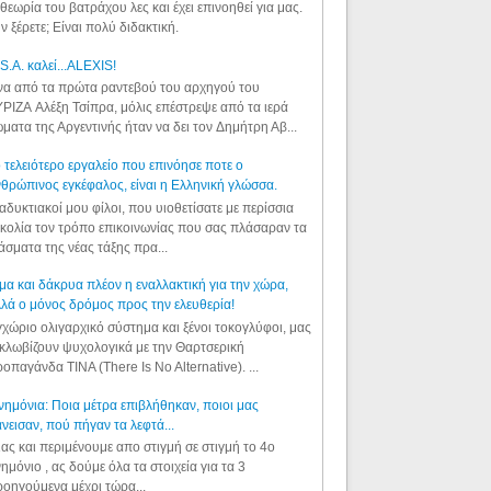
θεωρία του βατράχου λες και έχει επινοηθεί για μας.
ν ξέρετε; Είναι πολύ διδακτική.
S.A. καλεί...ALEXIS!
α από τα πρώτα ραντεβού του αρχηγού του
ΡΙΖΑ Αλέξη Τσίπρα, μόλις επέστρεψε από τα ιερά
ματα της Αργεντινής ήταν να δει τον Δημήτρη Αβ...
 τελειότερο εργαλείο που επινόησε ποτε ο
θρώπινος εγκέφαλος, είναι η Ελληνική γλώσσα.
αδυκτιακοί μου φίλοι, που υιοθετίσατε με περίσσια
κολία τον τρόπο επικοινωνίας που σας πλάσαραν τα
άσματα της νέας τάξης πρα...
μα και δάκρυα πλέον η εναλλακτική για την χώρα,
λά ο μόνος δρόμος προς την ελευθερία!
χώριο ολιγαρχικό σύστημα και ξένοι τοκογλύφοι, μας
κλωβίζουν ψυχολογικά με την Θαρτσερική
οπαγάνδα TINA (There Is No Alternative). ...
ημόνια: Ποια μέτρα επιβλήθηκαν, ποιοι μας
νεισαν, πού πήγαν τα λεφτά...
ας και περιμένουμε απο στιγμή σε στιγμή το 4ο
ημόνιο , ας δούμε όλα τα στοιχεία για τα 3
οηγούμενα μέχρι τώρα...