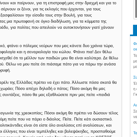
νουν και παίρνουν, για τη επιστροφή μας στην δραχμή και για το
 σέρνουν οι ξένοι, για τις εκλογές που έρχονται, για τους
ξασφαλίσουν την είσοδο τους στην Βουλή, για τους
ας μια πρωτοφανή σε όγκο διαδήλωση, για τα κόμματα της
ράδυ, για πολίτες που απειλούν να αυτοκτονήσουν γιατί χάνουν
Φά
κό, φτάνει ο πόλεμος νεύρων που μας κάνετε δυο χρόνια τώρα,
οι
φολογία και η σεναριολογία του κώλου. Φτάνει πια! Δεν θέλω
Το
σχεθεί ότι το μέλλον των παιδιών μου θα είναι καλύτερο. Δε θέλω
με
ιού. Θέλω να μου πείτε ότι πιάσαμε πάτο για να πάρω την ανάσα
με
ορυφή.
Συ
βαρέλι της Ελλάδας πρέπει να έχει πάτο. Άλλωστε πόσα σκατά θα
Έπ
 χωράει; Πόσο απέχει δηλαδή ο πάτος; Πόσο ακόμη θα μας
η 
Γκ
ς συντάξεις, πόσο θα μας εξαθλιώσετε πριν μας πείτε «παιδιά
Aι
Σε
αγωνία της χρεοκοπίας; Πόσοι ακόμη θα πρέπει να δώσουν τέλος
να
η πείτε που να πάρει ο διάολος. Πείτε. Πείτε κάτι ουσιαστικό.
συ
ολιτικάντιδες είναι ότι είστε όλο αναλύσεις επί αναλύσεων, και
ε οι έλληνες που είναι τεμπέληδες και βολεψάκηδες, προσπαθούμε
Το