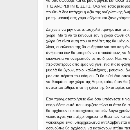
να σας σώσουμε και δε μας αφήνετε και άλλα τέ
ΤΗΣ ΑΝΘΡΩΠΙΝΗΣ ΖΩΗΣ. Όλα για εσάς μεταφράζοντ
πουθενά δεν υπάρχει η αξία της ανθρώπινης ζωής.
με την μαγική σας γόμα σβήνετε και ξαναγράφετ
Δείχνετε να μην σας απασχολεί πραγματικά το π
χώρα. Μα τι να το κάνουμε εάν η χώρα σωθεί αλλ
χώρα θα είναι αυτή που οι πολίτες της θα ψάχνουν
λίγοι, οι εκλεκτοί της θα συζητούν για τον καημέν
άνθρωποι δεν θα μπορούν να σπουδάσουν, να δου
οικογένεια να ονειρευτούν ρε παιδί μου. Ναι, να 
περισσότερους από εμάς θα γίνει ένα πιάτο φαγη
μυαλά θα βγουν, ποιοι καλλιτέχνες , μουσικοί, ζ
μας στα πέρατα του κόσμου; Τι θα ωθεί ένα οποι
να θαυμάσει την χώρα της Δημοκρατίας όταν θα β
αντικαταστάθηκε από τη χώρα της δικτατορίας και
Εάν πραγματοποιήσετε όλα όσα υπόσχεστε τι νομί
εφαρμόζετε αυτά που ψηφίζετε τώρα κι όταν θα αρ
θα αρχίσουν οι κατασχέσεις σπιτιών λόγω χρεών 
νεοάστεγοι, γιατί μέχρι σήμερα το θέμα των κατ
νοικοκυριά είναι υπερχρεωμένα αντιλαμβάνεται ο
οσονούπω θα αρχίσουν να κατάσχουν σπίτια πετώ