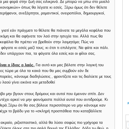
ια μια φορά στην ζωή σας ειλικρινά. Δε μπορώ να μπω στο μυαλό
ικονομικών» όπως θα λέγατε κι εσείς. Ξέρω όμως ότι δεν θέλετε
περήφανοι, ανεξάρτητοι, ρομαντικοί, ονειροπόλοι, δημιουργικοί,
ι
γιατί εάν πράγματι το θέλατε θα πιάνατε τα μεγάλα κεφάλια που
ακόμη και θα αφήνατε τον λαό στην ησυχία του. Αλλά πως θα
 κεφάλια θα πρέπει να βρεθούν στην λαιμητόμο; Πώς να
γατε κι εσείς μαζί τους; κι έτσι τι επιλέγετε; Να φάτε και πάλι.
δεν υπάρχουν πια, τα φάγατε όλα εσείς και οι φίλοι σας.
ναι ο ίδιος ο λαός.
Για αυτό και μας βάλατε στην λογική του
ες τώρα με όλα τα κακά που θα μας συμβούν εάν δε
είες, κάνουμε διαδηλώσεις , φροντίζετε και τις διαλύετε με τους
 λαού γίνει εικόνα και μεταδοθεί
βο μην βγουν στους δρόμους και αυτοί που έμειναν σπίτι. Δεν
αντέχει αρκεί να μην φαινόμαστε πολλοί αυτοί που αντιδρούμε. Κι
αθερά.Ξέρω ότι θα σας βόλευε περισσότερο να μην κάνουμε καν
μέχρι το βράδυ για το «σκληρή προσπάθεια που καταβάλλετε
ο ακραίο, ριζοσπαστικό, αλλά θα λύσει σαφώς πιο γρήγορα τα
ζέψετε όλους στα πιο ψηλά βουνά της Ελλάδας. Δόξα τω θεώ, η