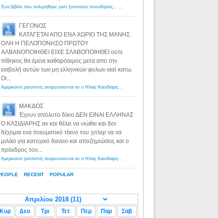
Ένα βιβλίο που πολεμήθηκε γιατί ξυπνούσε συνειδήσεις... - Λόγιος Ερμής | Η γνώση ξεκινάει με την αναζήτηση...
ΓΕΓΟΝΟΣ
ΚΑΤΑΓΕΤΑΙ ΑΠΟ ΕΝΑ ΧΩΡΙΟ ΤΗΣ ΜΑΝΗΣ.
ΟΛΗ Η ΠΕΛΟΠΟΝΗΣΟ ΠΡΩΤΟΥ
ΑΛΒΑΝΟΠΟΙΗΘΕΙ ΕΙΧΕ ΣΛΑΒΟΠΟΙΗΘΕΙ ούτε
πίθηκος θα έμενε καθαρόαιμος μετα απο την
εισβολή αυτών των μη ελληνικών φυλων εκεί κατω.
Οι...
Αμερικανοί ρατσιστές αναρωτιούνται αν ο Ηλίας Κασιδιάρης ανήκει στη λευκή φυλή... - Λόγιος Ερμής
·
8 yea
ΜΑΚΔΟΣ
Έχουν απόλυτο δίκιο ΔΕΝ ΕΙΝΑΙ ΕΛΛΗΝΑΣ
Ο ΚΑΣΙΔΙΑΡΗΣ αν και θέλει να νιώθει και δεν
δέχομαι ενα πνευματικό τέκνο του χιτλερ να να
μιλάει για κατοχικό δανειο και αποζημιώσεις και ο
πρόεδρος του...
Αμερικανοί ρατσιστές αναρωτιούνται αν ο Ηλίας Κασιδιάρης ανήκει στη λευκή φυλή... - Λόγιος Ερμής
·
8 yea
PEOPLE
RECENT
POPULAR
Κυρ
Δευ
Τρι
Τετ
Πεμ
Παρ
Σαβ