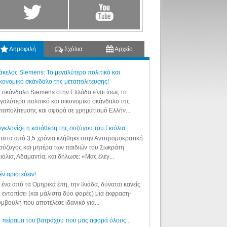
Δημοφιλή
Σχόλια
Αρχείο
κελος Siemens: Το μεγαλύτερο πολιτικό και
κονομικό σκάνδαλο της μεταπολίτευσης!
 σκάνδαλο Siemens στην Ελλάδα είναι ίσως το
γαλύτερο πολιτικό και οικονομικό σκάνδαλο της
ταπολίτευσης και αφορά σε χρηματισμό Ελλήν...
γκλονίζει η κατάθεση της συζύγου του Γκιόλια
ειτα από 3,5 χρόνια κλήθηκε στην Αντιτρομοκρατική
σύζυγος και μητέρα των παιδιών του Σωκράτη
ιόλια, Αδαμαντία, και δήλωσε: «Μας έλεγ...
έν αριστεύειν!
 ένα από τα Ομηρικά έπη, την Ιλιάδα, δύναται κανείς
 εντοπίσει (και μάλιστα δύο φορές) μια έκφραση-
μβουλή που αποτέλεσε ιδανικό για...
 πείραμα του βατράχου που μας αφορά όλους...