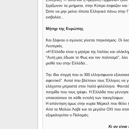
ξερίζωναν τα μνήματα, στην Κύπρο έσφαζαν και 
Ώστε να μην μείνει τίποτα Ελληνικό πάνω στην Γ
εισβολέα...
Μήτηρ της Ευρώπης
Και ξάφνου ο αγώνας γίνεται παγκόσμιος. Οι λαο
Λευτεριάς.
«Η Ελλάδα είναι η μητέρα της Ιταλίας και ολόκ
"Αυτή μας έδωσε το Φως και τον πολιτισμό", λέε
μισθό του στην Ελλάδα...
Την ίδια στιγμή που οι 300 ελληνόφωνοι εξουσια
αφεντικό". Αυτοί που βλέπουν τους Έλληνες να γ
ελάχιστοι μπροστά στον Ιταλό φιλέλληνα. Φαντάζ
πατρίδα που τους τρέφει. Η Ελλάδα που γέννησε γ
υπακούσουν σε κάθε εντολή των τοκογλύφων.
Η απάντηση όμως στην κυρία Μέρκελ που θέλει τ
Από τα Μολών Λαβέ και τα μεγάλα ΟΧΙ που ατσά
εξομολογείται ο Παλαμάς:
Κι αν είναι