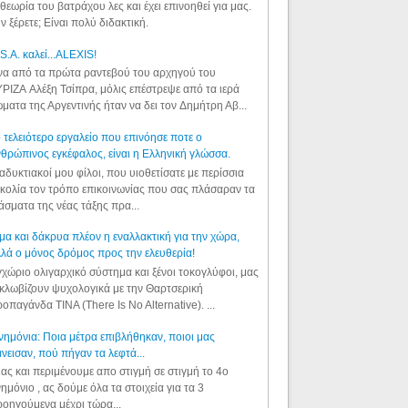
θεωρία του βατράχου λες και έχει επινοηθεί για μας.
ν ξέρετε; Είναι πολύ διδακτική.
S.A. καλεί...ALEXIS!
α από τα πρώτα ραντεβού του αρχηγού του
ΡΙΖΑ Αλέξη Τσίπρα, μόλις επέστρεψε από τα ιερά
ματα της Αργεντινής ήταν να δει τον Δημήτρη Αβ...
 τελειότερο εργαλείο που επινόησε ποτε ο
θρώπινος εγκέφαλος, είναι η Ελληνική γλώσσα.
αδυκτιακοί μου φίλοι, που υιοθετίσατε με περίσσια
κολία τον τρόπο επικοινωνίας που σας πλάσαραν τα
άσματα της νέας τάξης πρα...
μα και δάκρυα πλέον η εναλλακτική για την χώρα,
λά ο μόνος δρόμος προς την ελευθερία!
χώριο ολιγαρχικό σύστημα και ξένοι τοκογλύφοι, μας
κλωβίζουν ψυχολογικά με την Θαρτσερική
οπαγάνδα TINA (There Is No Alternative). ...
ημόνια: Ποια μέτρα επιβλήθηκαν, ποιοι μας
νεισαν, πού πήγαν τα λεφτά...
ας και περιμένουμε απο στιγμή σε στιγμή το 4ο
ημόνιο , ας δούμε όλα τα στοιχεία για τα 3
οηγούμενα μέχρι τώρα...