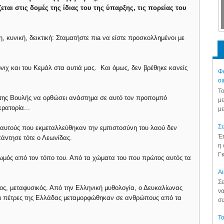
ται στις δομές της ίδιας του της ύπαρξης, τις πορείας του
, κυνική, δεικτική: Σταματήστε πιa να είστε προσκολλημένοι με
νιχ και του Κεμάλ στα αυτιά μας. Και όμως, δεν βρέθηκε κανείς
Φά
οι
Το
 της Βουλής να ορθώσει ανάστημα σε αυτό τον προπομπό
με
ρατορία...
με
Συ
 αυτούς που εκμεταλλεύθηκαν την εμπιστοσύνη του λαού δεν
Έπ
άντησε τότε ο Λεωνίδας.
η 
Γκ
ριζωμός από τον τόπο του. Από τα χώματα του που πρώτος αυτός τα
Aι
Σε
ιος, μεταφυσικός. Από την Ελληνική μυθολογία, ο Δευκαλίωνας
να
Οι πέτρες της Ελλάδας μεταμορφώθηκαν σε ανθρώπους από τα
συ
Το