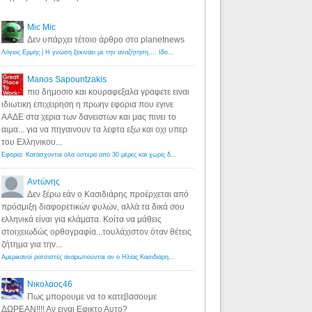
Mic Mic
Δεν υπάρχει τέτοιο άρθρο στο planetnews
Λόγιος Ερμής | Η γνώση ξεκινάει με την αναζήτηση...: Ιδού οι 18 που χρωστούν 11 δις ευρώ!
·
6 years ago
Manos Sapountzakis
πιο δημοσιο και κουραφεξαλα γραφετε ειναι
ιδιωτικη επιχειρηση η πρωην εφορια που εγινε
ΑΑΔΕ στα χερια των δανειστων και μας πινει το
αιμα... για να πηγαινουν τα λεφτα εξω και οχι υπερ
του Ελληνικου...
Εφορία: Κατάσχονται όλα ύστερα από 30 μέρες και χωρίς δικαστικές αποφάσεις - Λόγιος Ερμής
·
6 years ag
Αντώνης
Δεν ξέρω εάν ο Κασιδιάρης προέρχεται από
πρόσμιξη διαφορετικών φυλών, αλλά τα δικά σου
ελληνικά είναι για κλάματα. Κοίτα να μάθεις
στοιχειωδώς ορθογραφία...τουλάχιστον όταν θέτεις
ζήτημα για την...
Αμερικανοί ρατσιστές αναρωτιούνται αν ο Ηλίας Κασιδιάρης ανήκει στη λευκή φυλή... - Λόγιος Ερμής
·
7 yea
Νικολαος46
Πως μπορουμε να το κατεβασουμε
ΔΩΡΕΑΝ!!!! Αν ειναι Εφικτο Αυτο?