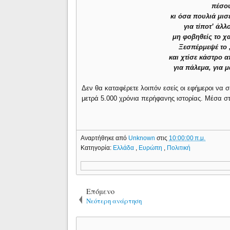
πέσου
κι όσα πουλιά μισ
για τίποτ’ άλλ
μη φοβηθείς το χ
Ξεσπέρμεψέ το ,
και χτίσε κάστρο 
για πάλεμα, για μ
Δεν θα καταφέρετε λοιπόν εσείς οι εφήμεροι να 
μετρά 5.000 χρόνια περήφανης ιστορίας. Μέσα στ
Αναρτήθηκε από
Unknown
στις
10:00:00 π.μ.
Κατηγορία:
Ελλάδα
,
Ευρώπη
,
Πολιτική
Επόμενο
Νεότερη ανάρτηση