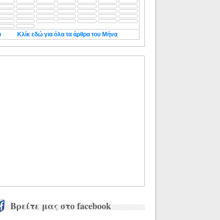
◄
Κλίκ εδώ για όλα τα άρθρα του Μήνα
Βρείτε μας στο facebook