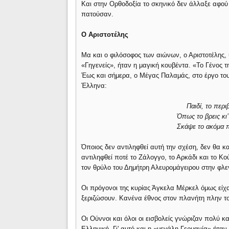
Και στην Ορθοδοξία το σκηνικό δεν άλλαξε αφού
πατούσαν.
Ο Αριστοτέλης
Μα και ο φιλόσοφος των αιώνων, ο Αριστοτέλης, 
«Γηγενείς», ήταν η μαγική κουβέντα. «Το Γένος τ
Έως και σήμερα, ο Μέγας Παλαμάς, στο έργο του 
Έλληνα:
Παιδί, το περ
Όπως το βρεις κι’
Σκάψε το ακόμα πι
Όποιος δεν αντιληφθεί αυτή την σχέση, δεν θα κ
αντιληφθεί ποτέ το Ζάλογγο, το Αρκάδι και το Κο
τον θρύλο του Δημήτρη Αλευρομάγειρου στην φλε
Οι πρόγονοι της κυρίας Άγκελα Μέρκελ όμως είχ
ξεριζώσουν. Κανένα έθνος στον πλανήτη πλην του
Οι Ούννοι και όλοι οι εισβολείς γνώριζαν πολύ 
Ελληνική. Γι' αυτό και η «μεγάλη Γερμανία» ήτα