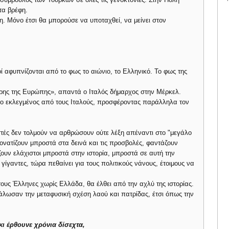
τα βρέφη.
η. Μόνο έτσι θα μπορούσε να υποταχθεί, να μείνει στον
ί αφυπνίζονται από το φως το αιώνιο, το Ελληνικό. Το φως της
ληρης της Ευρώπης», απαντά ο Ιταλός δήμαρχος στην Μέρκελ.
ι ο εκλεγμένος από τους Ιταλούς, προσφέροντας παράλληλα τον
στές δεν τολμούν να αρθρώσουν ούτε λέξη απέναντι στο "μεγάλο
ονατίζουν μπροστά στα δεινά και τις προσβολές, φαντάζουν
ουν ελάχιστοι μπροστά στην ιστορία, μπροστά σε αυτή την
ίγαντες, τώρα πεθαίνει για τους πολιτικούς νάνους, έτοιμους να
ους Έλληνες χωρίς Ελλάδα, θα έλθει από την αχλύ της ιστορίας.
λωσαν την μεταφυσική σχέση λαού και πατρίδας, έτσι όπως την
 κι έρθουνε χρόνια δίσεχτα,