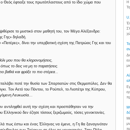
 ο Θεός έφτιαξε τους πρωτόπλαστους από το ίδιο χώμα που
Η 
Τη
U.
Έν
ΣΥ
ψιθύρισε το μυστικό στον μαθητή του, τον Μέγα Αλέξανδρο:
χώ
ης Γης» δηλαδή.
«Πατέρες», δίνει την υπερβατική σχέση της Πατρώας Γης και του
Το
αν
Δι
ιβόλι μου που θα κληρονομήσεις,
ευ
μι
 όπως το δεις να μη το παρατήσεις.
ο βαθιά και φράξε το πιο στέρεα...
Αί
αλ
αταλάβει ποτέ την θυσία των Σπαρτιατών στις Θερμοπύλες. Δεν θα
Εγ
ύγκι. Τον Αετό του Πόντου, το Ρούπελ, το Λιοπέτρι της Κύπρου,
εγ
γόμενη Λευκωσία...
πρ
αν αντιληφθεί αυτή την σχέση και προσπάθησαν να την
Μν
 Ελληνικού δεν έζησε τόσους ξεριζωμούς, τόσες γενοκτονίες.
δά
Μι
μν
καλά πως έστω και ένας Έλληνας να έμενε, η Γη θα ξαναγινόταν
πρ
ν σύμβουλος των Τούρκων σε όλες τις γενοκτονίες. Στην Πόλη