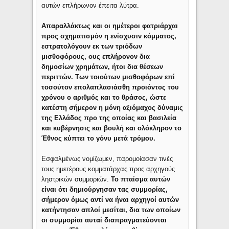
αυτών επλήρωνον έπειτα λύτρα.
Απαραλλάκτως και οι ημέτεροι φατριάρχαι
προς σχηματισμόν η ενίσχυσιν κόμματος,
εστρατολόγουν εκ των τριόδων
μισθοφόρους, ους επλήρονον δια
δημοσίων χρημάτων, ήτοι δια θέσεων
περιττών. Των τοιούτων μισθοφόρων επί
τοσούτον επολαπλασιάσθη προιόντος του
χρόνου ο αριθμός και το θράσος, ώστε
κατέστη σήμερον η μόνη αξιόμαχος δύναμις
της Ελλάδος προ της οποίας και βασιλεία
και κυβέρνησις και βουλή και ολόκληρον το
Έθνος κύπτει το γόνυ μετά τρόμου.
Εσφαλμένως νομίζωμεν, παρομοίασαν τινές
τους ημετέρους κομματάρχας προς αρχηγούς
ληστρικών συμμοριών.
Το πταίσμα αυτών
είναι ότι δημιούργησαν τας συμμορίας,
σήμερον όμως αντί να ήναι αρχηγοί αυτών
κατήντησαν απλοί μεσίται, δια των οποίων
οι συμμορίαι αυταί διαπραγματεύονται