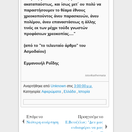
ακαταπαύστως, και ίσως μετ΄ ου πολύ να
παραστήσουμεν το θέαμα έθνους
χρεοκοπούντος άνευ παρασκευών, άνευ
πολέμου, άνευ επαναστάσεως η άλλης
τινός εκ των μέχρι τούδε γνωστών
προφάσεων χρεοκοπίας...."
(από το "το τελευταίο άρθρο" του
Ασμοδαίου)
Εμμανουήλ Ροΐδης
istorikathemata
Αναρτήθηκε από
Unknown
στις
3:00:00 μ.μ.
Κατηγορία:
Αφιερώματα
,
Ελλάδα
,
Ιστορία
Επόμενο
Προηγούμενο
Νεότερη ανάρτηση
Ε.Βενιζέλος: "Δεν μας
ενδιαφέρει να μας