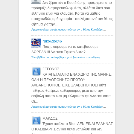
Δεν ξέρω εάν ο Κασιδιάρης προέρχεται από
πρόσμιξη διαφορετικών φυλών, αλλά τα δικά σου
ελληνικά είναι για κλάματα. Κοίτα να μάθεις
στοιχειωδώς ορθογραφία...τουλάχιστον όταν θέτεις
ζήτημα για την...
Αμερικανοί ρατσιστές αναρωτιούνται αν ο Ηλίας Κασιδιάρης ανήκει στη λευκή φυλή... - Λόγιος Ερμής
Νικολαος46
Πως μπορουμε να το κατεβασουμε
ΔΩΡΕΑΝ!!!! Αν ειναι Εφικτο Αυτο?
Ένα βιβλίο που πολεμήθηκε γιατί ξυπνούσε συνειδήσεις... - Λόγιος Ερμής | Η γνώση ξεκινάει με την αναζήτηση...
ΓΕΓΟΝΟΣ
ΚΑΤΑΓΕΤΑΙ ΑΠΟ ΕΝΑ ΧΩΡΙΟ ΤΗΣ ΜΑΝΗΣ.
ΟΛΗ Η ΠΕΛΟΠΟΝΗΣΟ ΠΡΩΤΟΥ
ΑΛΒΑΝΟΠΟΙΗΘΕΙ ΕΙΧΕ ΣΛΑΒΟΠΟΙΗΘΕΙ ούτε
πίθηκος θα έμενε καθαρόαιμος μετα απο την
εισβολή αυτών των μη ελληνικών φυλων εκεί κατω.
Οι...
Αμερικανοί ρατσιστές αναρωτιούνται αν ο Ηλίας Κασιδιάρης ανήκει στη λευκή φυλή... - Λόγιος Ερμής
ΜΑΚΔΟΣ
Έχουν απόλυτο δίκιο ΔΕΝ ΕΙΝΑΙ ΕΛΛΗΝΑΣ
Ο ΚΑΣΙΔΙΑΡΗΣ αν και θέλει να νιώθει και δεν