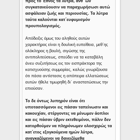
προς το Έθνος τα λύτρα, ανθ΄ ων
συγκατανεύουσιν να παραχωρήσωσι αυτώ
ασφάλειαν ζωής και περιουσίας.
Τα λύτρα
ταύτα καλούνται κατ΄ευφυμισμόν
προυπολογισμός.
Απόδειξις όμως του αληθούς αυτών
χαρακτήρος είναι η δουλική ευπείθεια, μεθ΄ης
ολόκληρος η βουλή, σιγώσης της
αντιπολιτεύσεως, σπεύδει να τα καταβάλη
άνευ συζυτήσεως εις τον εισπράκτορα της
κατισχυούσης συμμορίας, καλώς γνωρίζουσα
ότι πάσα αντίστασις η απόπειρα ελλατώσεως
αυτών ήθελε τιμωρηθή δι΄ αναστατώσεως την
επιούσαν.
Το δε όντως λυπηρόν είναι ότι
υποτασσόμενοι εις πάσαν ταπείνωσιν και
κακουχίαν, στέργοντες να μένωμεν άοπλοι
και εις πάσαν ύβριν εκτεθειμένοι, πάλιν δεν
κατορθούμεν να πληρόνωμεν ολοσχερώς τα
κατ΄ετος εξογκούμενα ημών λύτρα,
αναγκαζόμενοι να δανειζόμεθα