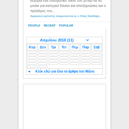
δέχομαι ενα πνευματικό τέκνο του χιτλερ να να
μιλάει για κατοχικό δανειο και αποζημιώσεις και ο
πρόεδρος του...
Αμερικανοί ρατσιστές αναρωτιούνται αν ο Ηλίας Κασιδιάρης ανήκει στη λευκή φυλή... - Λόγιος Ερμής
PEOPLE
RECENT
POPULAR
Κυρ
Δευ
Τρι
Τετ
Πεμ
Παρ
Σαβ
◄
Κλίκ εδώ για όλα τα άρθρα του Μήνα