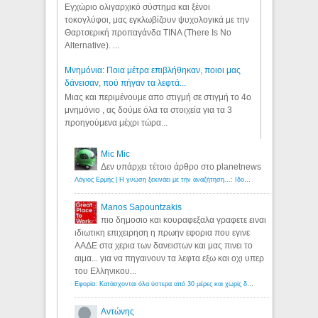
Εγχώριο ολιγαρχικό σύστημα και ξένοι
τοκογλύφοι, μας εγκλωβίζουν ψυχολογικά με την
Θαρτσερική προπαγάνδα TINA (There Is No
Alternative). ...
Μνημόνια: Ποια μέτρα επιβλήθηκαν, ποιοι μας
δάνεισαν, πού πήγαν τα λεφτά...
Μιας και περιμένουμε απο στιγμή σε στιγμή το 4ο
μνημόνιο , ας δούμε όλα τα στοιχεία για τα 3
προηγούμενα μέχρι τώρα...
Mic Mic
Δεν υπάρχει τέτοιο άρθρο στο planetnews
Λόγιος Ερμής | Η γνώση ξεκινάει με την αναζήτηση...: Ιδού οι 18 που χρωστούν 11 δις ευρώ!
Manos Sapountzakis
πιο δημοσιο και κουραφεξαλα γραφετε ειναι
ιδιωτικη επιχειρηση η πρωην εφορια που εγινε
ΑΑΔΕ στα χερια των δανειστων και μας πινει το
αιμα... για να πηγαινουν τα λεφτα εξω και οχι υπερ
του Ελληνικου...
Εφορία: Κατάσχονται όλα ύστερα από 30 μέρες και χωρίς δικαστικές αποφάσεις - Λόγιος Ερμής
Αντώνης