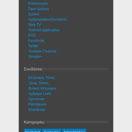
Eπικοινωνία
Όροι Χρήσης
Σχόλια
Αρθρογράφοι/Συντάκτες
Web TV
Android application
RSS
Facebook
Twitter
Youtube Channel
Google+
Συνδέσεις
Ελληνικός Τύπος
Ξένος Τύπος
Φιλικοί Ιστοχώροι
Χρήσιμα Links
Ομογένεια
Ραδιόφωνο
Στηρίζουμε
Κατηγορίες