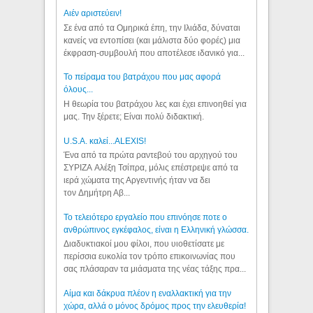
Aιέν αριστεύειν!
Σε ένα από τα Ομηρικά έπη, την Ιλιάδα, δύναται
κανείς να εντοπίσει (και μάλιστα δύο φορές) μια
έκφραση-συμβουλή που αποτέλεσε ιδανικό για...
Το πείραμα του βατράχου που μας αφορά
όλους...
Η θεωρία του βατράχου λες και έχει επινοηθεί για
μας. Την ξέρετε; Είναι πολύ διδακτική.
U.S.A. καλεί...ALEXIS!
Ένα από τα πρώτα ραντεβού του αρχηγού του
ΣΥΡΙΖΑ Αλέξη Τσίπρα, μόλις επέστρεψε από τα
ιερά χώματα της Αργεντινής ήταν να δει
τον Δημήτρη Αβ...
Το τελειότερο εργαλείο που επινόησε ποτε ο
ανθρώπινος εγκέφαλος, είναι η Ελληνική γλώσσα.
Διαδυκτιακοί μου φίλοι, που υιοθετίσατε με
περίσσια ευκολία τον τρόπο επικοινωνίας που
σας πλάσαραν τα μιάσματα της νέας τάξης πρα...
Αίμα και δάκρυα πλέον η εναλλακτική για την
χώρα, αλλά ο μόνος δρόμος προς την ελευθερία!