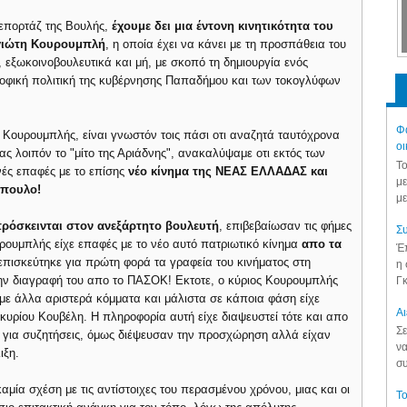
επορτάζ της Βουλής,
έχουμε δει μια έντονη κινητικότητα του
γιώτη Κουρουμπλή
, η οποία έχει να κάνει με τη προσπάθεια του
 εξωκοινοβουλευτικά και μή, με σκοπό τη δημιουργία ενός
ροφική πολιτική της κυβέρνησης Παπαδήμου και των τοκογλύφων
Φά
ς Κουρουμπλής, είναι γνωστόν τοις πάσι οτι αναζητά ταυτόχρονα
οι
ας λοιπόν το "μίτο της Αριάδνης", ανακαλύψαμε οτι εκτός των
Το
νές επαφές με το επίσης
νέο κίνημα της ΝΕΑΣ ΕΛΛΑΔΑΣ και
με
όπουλο!
με
ρόσκεινται στον ανεξάρτητο βουλευτή
, επιβεβαίωσαν τις φήμες
Συ
υρουμπλής είχε επαφές με το νέο αυτό πατριωτικό κίνημα
απο τα
Έπ
 επισκεύτηκε για πρώτη φορά τα γραφεία του κινήματος στη
η 
ην διαγραφή του απο το ΠΑΣΟΚ! Εκτοτε, ο κύριος Κουρουμπλής
Γκ
με άλλα αριστερά κόμματα και μάλιστα σε κάποια φάση είχε
Aι
 κυρίου Κουβέλη. Η πληροφορία αυτή είχε διαψευστεί τότε και απο
Σε
ς για συζητήσεις, όμως διέψευσαν την προσχώρηση αλλά είχαν
να
ιξη.
συ
καμία σχέση με τις αντίστοιχες του περασμένου χρόνου, μιας και οι
Το