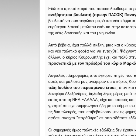
Εδώ και αρκετό καιρό που παρακολουθούμε το ρ
ανεξάρτητου βουλευτή (πρώην ΠΑΣΟΚ) Πανα
βουλευτή να συσπειρώσει μικρά και νέα κόμματα,
ευρύτερου λαικού μετώπου ενάντια στην καταστ
της νέας δανειακής και του μνημονίου.
Αυτό βέβαια, έχει πολλά σκέλη, μιας και ο κύριο
και νέο πολιτικό φορέα για να ενταχθεί. Ψάχνοντ
άλλων, ο κύριος Κουρουμπλής έχει και πολύ στε
προσωπικά με τον πρόεδρό του κύριο Μαρκ
Ασφαλείς πληροφορίες απο έγκυρες πηγές που
π
αυτές και μάλιστα μας ανέφεραν οτι ο κύριος Κο
τέλη Ιουλίου του περασμένου έτους
, όταν και
λεωφόρο Αλεξάνδρας, δηλαδή λίγες μέρες μετά τ
εκτός απο τη ΝΕΑ ΕΛΛΑΔΑ, είχε και επαφές και 
γραφτεί οτι είχε συμφωνήσει ήδη με το κόμμα του
τις δύο πλευρές, που επιβεβαίωσαν μεν τις φήμε
αφήσει ανοιχτά "παράθυρα" σε οποιαδήποτε εξέλ
Οι σημερινές όμως πολιτικές εξελίξεις δεν έχουν 