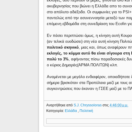
εκλογές, όσο περνούν οι μέρες, γίνονται όλο και
ακυβερνησίας που βιώνει η Ελλάδα απο το συνον
στο απόλυτο αδιέξοδο. Οι συμφωνίες για το PSI+
παντελώς από την ασυνεννοησία μεταξύ των παρα
επόμενη εβδομάδα στη συνεδρίαση του Ecofin γι
Εν πάσει περιπτώσει όμως, η κίνηση αυτή Κου
(αν τελικά ευοδώσει) στη νέα αυτή κίνηση Πολιτ
πολιτικό σκηνικό
, μιας και, όπως αναφέρουν 
εκλογές, το κόμμα αυτό θα είναι σίγουρα στη
πολύ το 3%
, αφήνοντας πίσω παραδοσιακές δυν
ο κύριος Δημαράς(ΑΡΜΑ ΠΟΛΙΤΩΝ) κλπ.
Αναμένεται με μεγάλο ενδιαφέρον, οποιαδήποτε 
σήμερα βρισκόταν στα Προπύλαια μαζί με τους 
συγκεντρώσεις που έκαναν η ΓΣΕΕ μαζί με το 
Αναρτήθηκε από
S.J. Chryssoloras
στις
4:46:00 μ.μ.
Κατηγορία:
Ελλάδα
,
Πολιτική