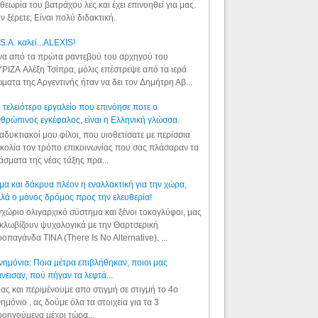
θεωρία του βατράχου λες και έχει επινοηθεί για μας.
ν ξέρετε; Είναι πολύ διδακτική.
S.A. καλεί...ALEXIS!
α από τα πρώτα ραντεβού του αρχηγού του
ΡΙΖΑ Αλέξη Τσίπρα, μόλις επέστρεψε από τα ιερά
ματα της Αργεντινής ήταν να δει τον Δημήτρη Αβ...
 τελειότερο εργαλείο που επινόησε ποτε ο
θρώπινος εγκέφαλος, είναι η Ελληνική γλώσσα.
αδυκτιακοί μου φίλοι, που υιοθετίσατε με περίσσια
κολία τον τρόπο επικοινωνίας που σας πλάσαραν τα
άσματα της νέας τάξης πρα...
μα και δάκρυα πλέον η εναλλακτική για την χώρα,
λά ο μόνος δρόμος προς την ελευθερία!
χώριο ολιγαρχικό σύστημα και ξένοι τοκογλύφοι, μας
κλωβίζουν ψυχολογικά με την Θαρτσερική
οπαγάνδα TINA (There Is No Alternative). ...
ημόνια: Ποια μέτρα επιβλήθηκαν, ποιοι μας
νεισαν, πού πήγαν τα λεφτά...
ας και περιμένουμε απο στιγμή σε στιγμή το 4ο
ημόνιο , ας δούμε όλα τα στοιχεία για τα 3
οηγούμενα μέχρι τώρα...