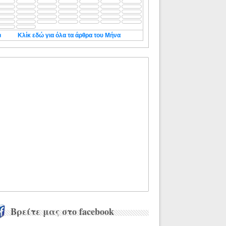
◄
Κλίκ εδώ για όλα τα άρθρα του Μήνα
Βρείτε μας στο facebook