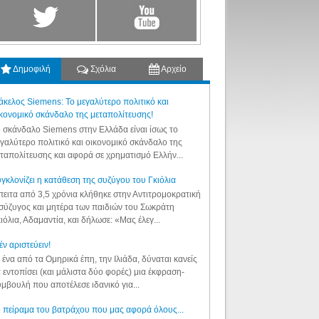
Δημοφιλή
Σχόλια
Αρχείο
κελος Siemens: Το μεγαλύτερο πολιτικό και
κονομικό σκάνδαλο της μεταπολίτευσης!
 σκάνδαλο Siemens στην Ελλάδα είναι ίσως το
γαλύτερο πολιτικό και οικονομικό σκάνδαλο της
ταπολίτευσης και αφορά σε χρηματισμό Ελλήν...
γκλονίζει η κατάθεση της συζύγου του Γκιόλια
ειτα από 3,5 χρόνια κλήθηκε στην Αντιτρομοκρατική
σύζυγος και μητέρα των παιδιών του Σωκράτη
ιόλια, Αδαμαντία, και δήλωσε: «Μας έλεγ...
έν αριστεύειν!
 ένα από τα Ομηρικά έπη, την Ιλιάδα, δύναται κανείς
 εντοπίσει (και μάλιστα δύο φορές) μια έκφραση-
μβουλή που αποτέλεσε ιδανικό για...
 πείραμα του βατράχου που μας αφορά όλους...