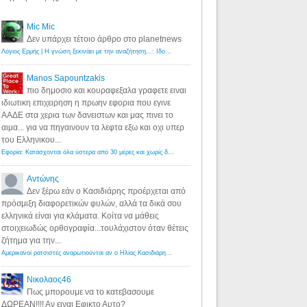
Mic Mic
Δεν υπάρχει τέτοιο άρθρο στο planetnews
Λόγιος Ερμής | Η γνώση ξεκινάει με την αναζήτηση...: Ιδού οι 18 που χρωστούν 11 δις ευρώ!
·
6 years ago
Manos Sapountzakis
πιο δημοσιο και κουραφεξαλα γραφετε ειναι
ιδιωτικη επιχειρηση η πρωην εφορια που εγινε
ΑΑΔΕ στα χερια των δανειστων και μας πινει το
αιμα... για να πηγαινουν τα λεφτα εξω και οχι υπερ
του Ελληνικου...
Εφορία: Κατάσχονται όλα ύστερα από 30 μέρες και χωρίς δικαστικές αποφάσεις - Λόγιος Ερμής
·
6 years ag
Αντώνης
Δεν ξέρω εάν ο Κασιδιάρης προέρχεται από
πρόσμιξη διαφορετικών φυλών, αλλά τα δικά σου
ελληνικά είναι για κλάματα. Κοίτα να μάθεις
στοιχειωδώς ορθογραφία...τουλάχιστον όταν θέτεις
ζήτημα για την...
Αμερικανοί ρατσιστές αναρωτιούνται αν ο Ηλίας Κασιδιάρης ανήκει στη λευκή φυλή... - Λόγιος Ερμής
·
7 yea
Νικολαος46
Πως μπορουμε να το κατεβασουμε
ΔΩΡΕΑΝ!!!! Αν ειναι Εφικτο Αυτο?