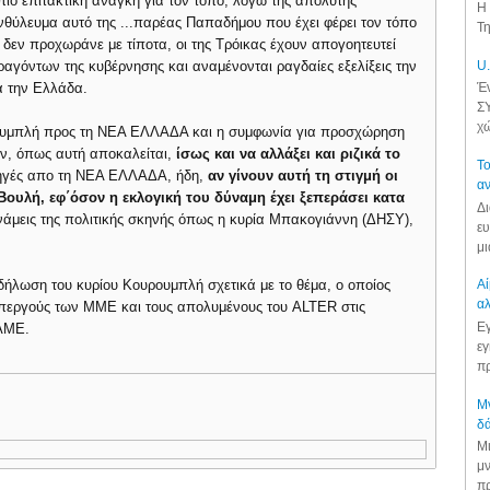
 πιο επιτακτική ανάγκη για τον τόπο, λόγω της απόλυτης
Η 
θύλευμα αυτό της ...παρέας Παπαδήμου που έχει φέρει τον τόπο
Τη
 δεν προχωράνε με τίποτα, οι της Τρόικας έχουν απογοητευτεί
γόντων της κυβέρνησης και αναμένονται ραγδαίες εξελίξεις την
U.
α την Ελλάδα.
Έν
ΣΥ
χώ
ρουμπλή προς τη ΝΕΑ ΕΛΛΑΔΑ και η συμφωνία για προσχώρηση
ών, όπως αυτή αποκαλείται,
ίσως και να αλλάξει και ριζικά το
Το
πηγές απο τη ΝΕΑ ΕΛΛΑΔΑ, ήδη,
αν γίνουν αυτή τη στιγμή οι
αν
 Βουλή, εφ΄όσον η εκλογική του δύναμη έχει ξεπεράσει κατα
Δι
άμεις της πολιτικής σκηνής όπως η κυρία Μπακογιάννη (ΔΗΣΥ),
ευ
μι
δήλωση του κυρίου Κουρουμπλή σχετικά με το θέμα, ο οποίος
Αί
αλ
απεργούς των ΜΜΕ και τους απολυμένους του ALTER στις
Εγ
ΠΑΜΕ.
εγ
πρ
Μν
δά
Μι
μν
πρ