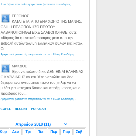
Ένα βιβλίο που πολεμήθηκε γιατί ξυπνούσε συνειδήσεις... - Λόγιος Ερμής | Η γνώση ξεκινάει με την αναζήτηση...
ΓΕΓΟΝΟΣ
ΚΑΤΑΓΕΤΑΙ ΑΠΟ ΕΝΑ ΧΩΡΙΟ ΤΗΣ ΜΑΝΗΣ.
ΟΛΗ Η ΠΕΛΟΠΟΝΗΣΟ ΠΡΩΤΟΥ
ΑΛΒΑΝΟΠΟΙΗΘΕΙ ΕΙΧΕ ΣΛΑΒΟΠΟΙΗΘΕΙ ούτε
πίθηκος θα έμενε καθαρόαιμος μετα απο την
εισβολή αυτών των μη ελληνικών φυλων εκεί κατω.
Οι...
Αμερικανοί ρατσιστές αναρωτιούνται αν ο Ηλίας Κασιδιάρης ανήκει στη λευκή φυλή... - Λόγιος Ερμής
·
8 yea
ΜΑΚΔΟΣ
Έχουν απόλυτο δίκιο ΔΕΝ ΕΙΝΑΙ ΕΛΛΗΝΑΣ
Ο ΚΑΣΙΔΙΑΡΗΣ αν και θέλει να νιώθει και δεν
δέχομαι ενα πνευματικό τέκνο του χιτλερ να να
μιλάει για κατοχικό δανειο και αποζημιώσεις και ο
πρόεδρος του...
Αμερικανοί ρατσιστές αναρωτιούνται αν ο Ηλίας Κασιδιάρης ανήκει στη λευκή φυλή... - Λόγιος Ερμής
·
8 yea
PEOPLE
RECENT
POPULAR
Κυρ
Δευ
Τρι
Τετ
Πεμ
Παρ
Σαβ