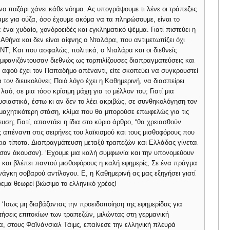
νο παζάρι χάνει κάθε νόημα. Ας υπογράψουμε τι λένε οι τράπεζες
 πάμε για ούζα, όσο έχουμε ακόμα να τα πληρώσουμε, είναι το
να χυδαίο, χονδροειδές και εγκληματικό ψέμμα. Γιατί πιστεύει η
 Αθήνα και δεν είναι αίφνης ο Νταλάρα, που αντιμετωπίζει όχι
Τ; Και που ασφαλώς, πολιτικά, ο Νταλάρα και οι διεθνείς
μφανιζόντουσαν διεθνώς ως τορπιλίζουσες διαπραγματεύσεις και
 αφού έχει τον Παπαδήμο απέναντι, είτε σκοπεύει να συγκρουστεί
 τον διευκολύνει; Ποιό λόγο έχει η Καθημερινή, να διασπείρει
αό, σε μια τόσο κρίσιμη μάχη για το μέλλον του; Γιατί μια
υσιαστικά, έστω κι αν δεν το λέει ακριβώς, σε συνθηκολόγηση τον
ε μαχητικότερη στάση, κλίμα που θα μπορούσε επωφελώς για τις
υση; Γιατί, απαντάει η ίδια στο κύριο άρθρο, “θα χρειασθούν
 απέναντι στις σειρήνες του λαϊκισμού και τους μισθοφόρους που
ια τίποτα. Διαπραγμάτευση μεταξύ τραπεζών και Ελλάδας γίνεται
υσον άκουσον). ‘Eχουμε μια καλή συμφωνία και την υπονομεύουν
ια και βλέπει παντού μισθοφόρους η καλή εφημερίς; Σε ένα πράγμα
νάγκη σοβαρού αντίλογου. Ε, η Καθημερινή ας μας εξηγήσει γιατί
ύρεμα θεωρεί βιώσιμο το ελληνικό χρέος!
‘Iσως μη διαβάζοντας την προειδοποίηση της εφημερίδας για
ιτήσεις επιτοκίων των τραπεζών, μιλώντας στη γερμανική
α, στους Φαϊνάνσιαλ Τάιμς, επαίνεσε την ελληνική πλευρά