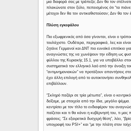
μια διαφορά σας με τράπεζα; Δεν θα τον στέλνατ
πλακώνατε στον ξύλο, πεπεισμένος ότι “τα πιάνει
μέτοχοι δεν θα τον αντικαθιστούσαν; Δεν θα τον
Πλύση εγκεφάλου
Πιο εξωφρενικός από όσα γίνονται, είναι ο τρόπο
τουλάχιστο. Ουδέτερα, περιγραφικά, λες και είν
ζητάνε Γερμανοί και ΔΝΤ πιο ευνοϊκό επιτόκιο γι
αναγνώστες της να χωνέψουν την είδηση ως φυσι
φύλλου της Κυριακής 15.1, για να υποβάλλει στ
συστηματικά τον ελληνικό λαό από την άνοιξη του
“αντιμνημονιακών” να προτάξουν απαντήσεις στο
έχει άλλη επιλογή από το αυτοκτονήσει συνθηκο
επιβάλλουν.
“Σκληρό παζάρι σε τρία μέτωπα”, είναι ο κεντρικ
δείξαμε, με στοιχεία από την ίδια, μεγάλο ψέμμα
κεντρίσει με τον τίτλο το ενδιαφέρον του αναγνώσ
παίζεται και τι θα κάνει η κυβέρνησή του, τι μας
φράσεις; “Σε εξαιρετικά δυσχερή θέση”, λέει, “
υπογραφή του PSI+” και “με την πλάτη στον τοίχο