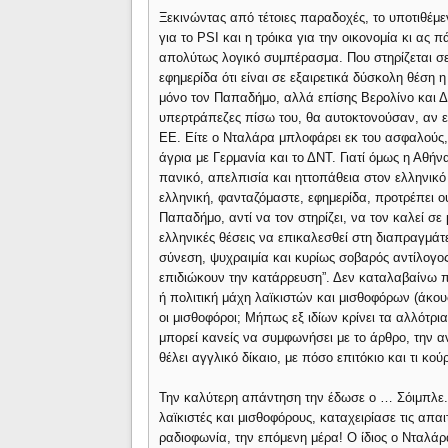
Ξεκινώντας από τέτοιες παραδοχές, το υποτιθέμε
για το PSI και η τρόικα για την οικονομία κι ας
απολύτως λογικό συμπέρασμα. Που στηρίζεται σε έ
εφημερίδα ότι είναι σε εξαιρετικά δύσκολη θέση η
μόνο τον Παπαδήμο, αλλά επίσης Βερολίνο και ΔΝ
υπερτράπεζες πίσω του, θα αυτοκτονούσαν, αν ε
ΕΕ. Είτε ο Νταλάρα μπλοφάρει εκ του ασφαλούς,
άγρια με Γερμανία και το ΔΝΤ. Γιατί όμως η Αθήνα
πανικό, απελπισία και ηττοπάθεια στον ελληνικό λ
ελληνική, φανταζόμαστε, εφημερίδα, προτρέπει ο
Παπαδήμο, αντί να τον στηρίζει, να τον καλεί σ
ελληνικές θέσεις να επικαλεσθεί στη διαπραγμάτε
σύνεση, ψυχραιμία και κυρίως σοβαρός αντίλογος
επιδιώκουν την κατάρρευση”. Δεν καταλαβαίνω π
ή πολιτική μάχη λαϊκιστών και μισθοφόρων (άκο
οι μισθοφόροι; Μήπως εξ ιδίων κρίνει τα αλλότρ
μπορεί κανείς να συμφωνήσει με το άρθρο, την α
θέλει αγγλικό δίκαιο, με πόσο επιτόκιο και τι κο
Την καλύτερη απάντηση την έδωσε ο … Σόιμπλε. 
λαϊκιστές και μισθοφόρους, καταχειρίασε τις απα
ραδιοφωνία, την επόμενη μέρα! Ο ίδιος ο Νταλάρ