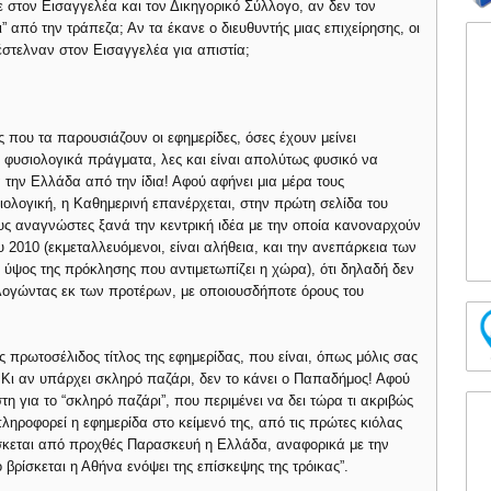
ε στον Εισαγγελέα και τον Δικηγορικό Σύλλογο, αν δεν τον
” από την τράπεζα; Αν τα έκανε ο διευθυντής μιας επιχείρησης, οι
 έστελναν στον Εισαγγελέα για απιστία;
ς που τα παρουσιάζουν οι εφημερίδες, όσες έχουν μείνει
αι φυσιολογικά πράγματα, λες και είναι απολύτως φυσικό να
α την Ελλάδα από την ίδια! Αφού αφήνει μια μέρα τους
ολογική, η Καθημερινή επανέρχεται, στην πρώτη σελίδα του
ους αναγνώστες ξανά την κεντρική ιδέα με την οποία κανοναρχούν
 2010 (εκμεταλλευόμενοι, είναι αλήθεια, και την ανεπάρκεια των
 ύψος της πρόκλησης που αντιμετωπίζει η χώρα), ότι δηλαδή δεν
λογώντας εκ των προτέρων, με οποιουσδήποτε όρους του
ός πρωτοσέλιδος τίτλος της εφημερίδας, που είναι, όπως μόλις σας
. Κι αν υπάρχει σκληρό παζάρι, δεν το κάνει ο Παπαδήμος! Αφού
τη για το “σκληρό παζάρι”, που περιμένει να δει τώρα τι ακριβώς
 πληροφορεί η εφημερίδα στο κείμενό της, από τις πρώτες κιόλας
βρίσκεται από προχθές Παρασκευή η Ελλάδα, αναφορικά με την
 βρίσκεται η Αθήνα ενόψει της επίσκεψης της τρόικας”.