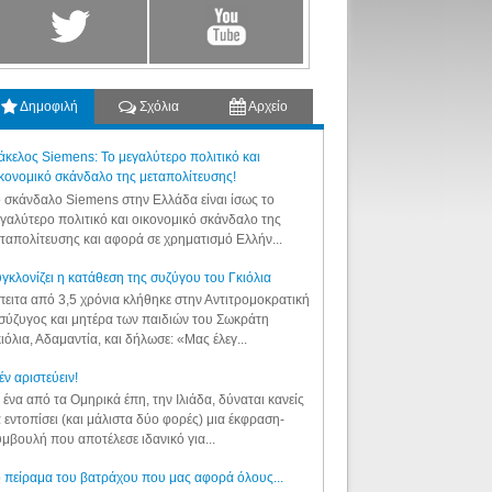
Δημοφιλή
Σχόλια
Αρχείο
κελος Siemens: Το μεγαλύτερο πολιτικό και
κονομικό σκάνδαλο της μεταπολίτευσης!
 σκάνδαλο Siemens στην Ελλάδα είναι ίσως το
γαλύτερο πολιτικό και οικονομικό σκάνδαλο της
ταπολίτευσης και αφορά σε χρηματισμό Ελλήν...
γκλονίζει η κατάθεση της συζύγου του Γκιόλια
ειτα από 3,5 χρόνια κλήθηκε στην Αντιτρομοκρατική
σύζυγος και μητέρα των παιδιών του Σωκράτη
ιόλια, Αδαμαντία, και δήλωσε: «Μας έλεγ...
έν αριστεύειν!
 ένα από τα Ομηρικά έπη, την Ιλιάδα, δύναται κανείς
 εντοπίσει (και μάλιστα δύο φορές) μια έκφραση-
μβουλή που αποτέλεσε ιδανικό για...
 πείραμα του βατράχου που μας αφορά όλους...