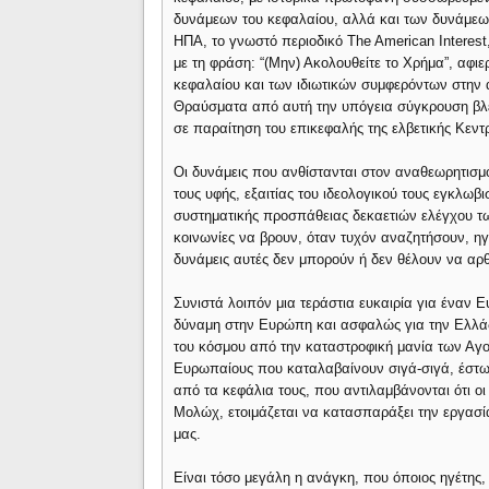
δυνάμεων του κεφαλαίου, αλλά και των δυνάμεω
HΠΑ, το γνωστό περιοδικό The American Interest,
με τη φράση: “(Mην) Ακολουθείτε το Χρήμα”, αφιε
κεφαλαίου και των ιδιωτικών συμφερόντων στην αμ
Θραύσματα από αυτή την υπόγεια σύγκρουση βλ
σε παραίτηση του επικεφαλής της ελβετικής Κεντ
Οι δυνάμεις που ανθίστανται στον αναθεωρητισμό
τους υφής, εξαιτίας του ιδεολογικού τους εγκλωβ
συστηματικής προσπάθειας δεκαετιών ελέγχου τ
κοινωνίες να βρουν, όταν τυχόν αναζητήσουν, ηγέ
δυνάμεις αυτές δεν μπορούν ή δεν θέλουν να αρ
Συνιστά λοιπόν μια τεράστια ευκαιρία για έναν
δύναμη στην Ευρώπη και ασφαλώς για την Ελλά
του κόσμου από την καταστροφική μανία των Αγορ
Ευρωπαίους που καταλαβαίνουν σιγά-σιγά, έστω 
από τα κεφάλια τους, που αντιλαμβάνονται ότι ο
Μολώχ, ετοιμάζεται να κατασπαράξει την εργασία,
μας.
Είναι τόσο μεγάλη η ανάγκη, που όποιος ηγέτη