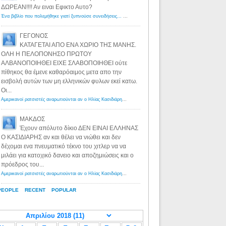
ΔΩΡΕΑΝ!!!! Αν ειναι Εφικτο Αυτο?
Ένα βιβλίο που πολεμήθηκε γιατί ξυπνούσε συνειδήσεις... - Λόγιος Ερμής | Η γνώση ξεκινάει με την αναζήτηση...
ΓΕΓΟΝΟΣ
ΚΑΤΑΓΕΤΑΙ ΑΠΟ ΕΝΑ ΧΩΡΙΟ ΤΗΣ ΜΑΝΗΣ.
ΟΛΗ Η ΠΕΛΟΠΟΝΗΣΟ ΠΡΩΤΟΥ
ΑΛΒΑΝΟΠΟΙΗΘΕΙ ΕΙΧΕ ΣΛΑΒΟΠΟΙΗΘΕΙ ούτε
πίθηκος θα έμενε καθαρόαιμος μετα απο την
εισβολή αυτών των μη ελληνικών φυλων εκεί κατω.
Οι...
Αμερικανοί ρατσιστές αναρωτιούνται αν ο Ηλίας Κασιδιάρης ανήκει στη λευκή φυλή... - Λόγιος Ερμής
·
8 yea
ΜΑΚΔΟΣ
Έχουν απόλυτο δίκιο ΔΕΝ ΕΙΝΑΙ ΕΛΛΗΝΑΣ
Ο ΚΑΣΙΔΙΑΡΗΣ αν και θέλει να νιώθει και δεν
δέχομαι ενα πνευματικό τέκνο του χιτλερ να να
μιλάει για κατοχικό δανειο και αποζημιώσεις και ο
πρόεδρος του...
Αμερικανοί ρατσιστές αναρωτιούνται αν ο Ηλίας Κασιδιάρης ανήκει στη λευκή φυλή... - Λόγιος Ερμής
·
8 yea
PEOPLE
RECENT
POPULAR