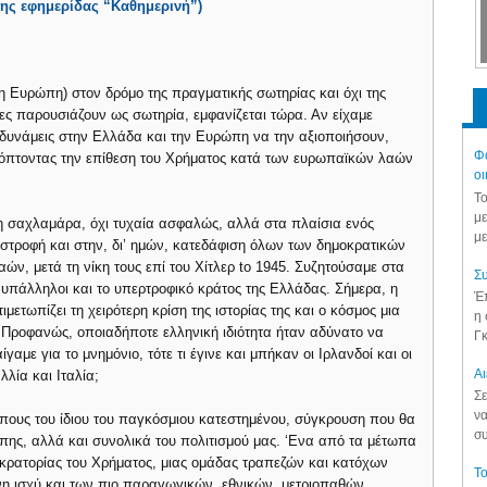
της εφημερίδας “Καθημερινή”)
 η Ευρώπη) στον δρόμο της πραγματικής σωτηρίας και όχι της
ες παρουσιάζουν ως σωτηρία, εμφανίζεται τώρα. Αν είχαμε
 δυνάμεις στην Ελλάδα και την Ευρώπη να την αξιοποιήσουν,
Φά
όπτοντας την επίθεση του Χρήματος κατά των ευρωπαϊκών λαών
οι
Το
με
η σαχλαμάρα, όχι τυχαία ασφαλώς, αλλά στα πλαίσια ενός
με
στροφή και στην, δι’ ημών, κατεδάφιση όλων των δημοκρατικών
ν, μετά τη νίκη τους επί του Χίτλερ to 1945. Συζητούσαμε στα
Συ
ι υπάλληλοι και το υπερτροφικό κράτος της Ελλάδας. Σήμερα, η
Έπ
μετωπίζει τη χειρότερη κρίση της ιστορίας της και ο κόσμος μια
η 
. Προφανώς, οποιαδήποτε ελληνική ιδιότητα ήταν αδύνατο να
Γκ
ίγαμε για το μνημόνιο, τότε τι έγινε και μπήκαν οι Ιρλανδοί και οι
Aι
λλία και Ιταλία;
Σε
να
πους του ίδιου του παγκόσμιου κατεστημένου, σύγκρουση που θα
συ
ρώπης, αλλά και συνολικά του πολιτισμού μας. ‘Eνα από τα μέτωπα
οκρατορίας του Χρήματος, μιας ομάδας τραπεζών και κατόχων
Το
η ισχύ και των πιο παραγωγικών, εθνικών, μετριοπαθών