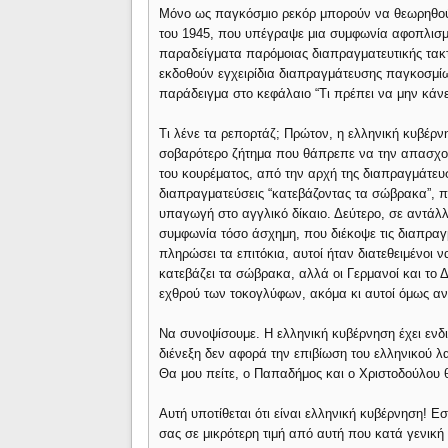
Μόνο ως παγκόσμιο ρεκόρ μπορούν να θεωρηθούν
του 1945, που υπέγραψε μια συμφωνία αφοπλισμ
παραδείγματα παρόμοιας διαπραγματευτικής τακ
εκδοθούν εγχειρίδια διαπραγμάτευσης παγκοσμί
παράδειγμα στο κεφάλαιο “Τι πρέπει να μην κάνε
Τι λένε τα ρεπορτάζ; Πρώτον, η ελληνική κυβέρν
σοβαρότερο ζήτημα που θάπρεπε να την απασχολεί
του κουρέματος, από την αρχή της διαπραγμάτευ
διαπραγματεύσεις “κατεβάζοντας τα σώβρακα”, π
υπαγωγή στο αγγλικό δίκαιο. Δεύτερο, σε αντάλ
συμφωνία τόσο άσχημη, που διέκοψε τις διαπραγ
πληρώσει τα επιτόκια, αυτοί ήταν διατεθειμένοι
κατεβάζει τα σώβρακα, αλλά οι Γερμανοί και το 
εχθρού των τοκογλύφων, ακόμα κι αυτοί όμως α
Να συνοψίσουμε. Η ελληνική κυβέρνηση έχει ενδι
διένεξη δεν αφορά την επιβίωση του ελληνικού λ
Θα μου πείτε, ο Παπαδήμος και ο Χριστοδούλου 
Αυτή υποτίθεται ότι είναι ελληνική κυβέρνηση! Εσ
σας σε μικρότερη τιμή από αυτή που κατά γενική 