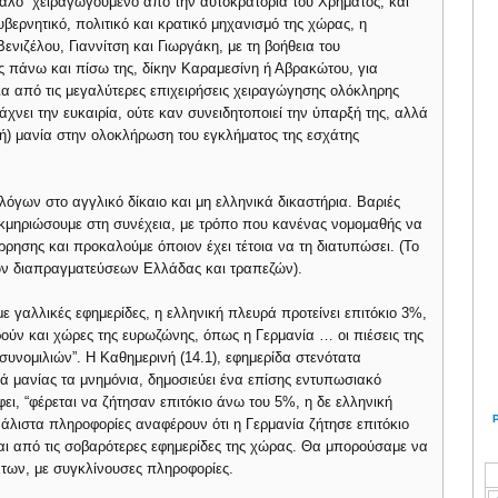
υαλό” χειραγωγούμενο από την αυτοκρατορία του Χρήματος, και
ερνητικό, πολιτικό και κρατικό μηχανισμό της χώρας, η
ιζέλου, Γιαννίτση και Γιωργάκη, με τη βοήθεια του
ς πάνω και πίσω της, δίκην Καραμεσίνη ή Αβρακώτου, για
ια από τις μεγαλύτερες επιχειρήσεις χειραγώγησης ολόκληρης
χνει την ευκαιρία, ούτε καν συνειδητοποιεί την ύπαρξή της, αλλά
κή) μανία στην ολοκλήρωση του εγκλήματος της εσχάτης
όγων στο αγγλικό δίκαιο και μη ελληνικά δικαστήρια. Βαριές
τεκμηριώσουμε στη συνέχεια, με τρόπο που κανένας νομομαθής να
ίρρησης και προκαλούμε όποιον έχει τέτοια να τη διατυπώσει. (To
ων διαπραγματεύσεων Ελλάδας και τραπεζών).
ε γαλλικές εφημερίδες, η ελληνική πλευρά προτείνει επιτόκιο 3%,
ρούν και χώρες της ευρωζώνης, όπως η Γερμανία … οι πιέσεις της
υνομιλιών”. H Καθημερινή (14.1), εφημερίδα στενότατα
ά μανίας τα μνημόνια, δημοσιεύει ένα επίσης εντυπωσιακό
ει, “φέρεται να ζήτησαν επιτόκιο άνω του 5%, η δε ελληνική
άλιστα πληροφορίες αναφέρουν ότι η Γερμανία ζήτησε επιτόκιο
ι από τις σοβαρότερες εφημερίδες της χώρας. Θα μπορούσαμε να
ων, με συγκλίνουσες πληροφορίες.