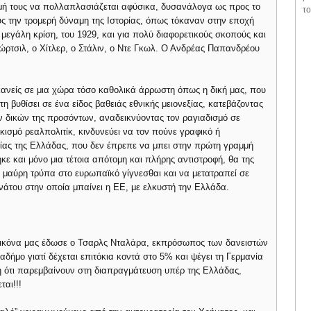
μή τους να πολλαπλασιάζεται αφύσικα, δυσανάλογα ως προς το
το
υς την τρομερή δύναμη της Ιστορίας, όπως τόκαναν στην εποχή
εγάλη κρίση, του 1929, και για πολύ διαφορετικούς σκοπούς και
ώρτσιλ, ο Χίτλερ, ο Στάλιν, ο Ντε Γκωλ. Ο Ανδρέας Παπανδρέου
κανείς σε μια χώρα τόσο καθολικά άρρωστη όπως η δική μας, που
 τη βυθίσει σε ένα είδος βαθειάς εθνικής μειονεξίας, κατεβάζοντας
 δικών της προσόντων, αναδεικνύοντας τον ραγιαδισμό σε
κισμό ρεαλπολιτίκ, κινδυνεύει να τον πούνε γραφικό ή
ίας της Ελλάδας, που δεν έπρεπε να μπει στην πρώτη γραμμή
κε και μόνο μια τέτοια απότομη και πλήρης αντιστροφή, θα της
η μαύρη τρύπα στο ευρωπαϊκό γίγνεσθαι και να μετατραπεί σε
νάτου στην οποία μπαίνει η ΕΕ, με ελκυστή την Ελλάδα.
 εικόνα μας έδωσε ο Τσαρλς Νταλάρα, εκπρόσωπος των δανειστών
αδήμο γιατί δέχεται επιτόκια κοντά στο 5% και ψέγει τη Γερμανία
δή ότι παρεμβαίνουν στη διαπραγμάτευση υπέρ της Ελλάδας,
αι!!!