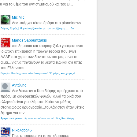
υ για το θέμα του αντισημιτισμού και του μί...
Mic Mic
Δεν υπάρχει τέτοιο άρθρο στο planetnews
Λόγιος Ερμής | Η γνώση ξεκινάει με την αναζήτηση...: Ιδού οι 18 που χρωστούν 11 δις ευρώ!
·
6 years ago
Manos Sapountzakis
πιο δημοσιο και κουραφεξαλα γραφετε ειναι
ιδιωτικη επιχειρηση η πρωην εφορια που εγινε
ΑΑΔΕ στα χερια των δανειστων και μας πινει το
αιμα... για να πηγαινουν τα λεφτα εξω και οχι υπερ
του Ελληνικου...
Εφορία: Κατάσχονται όλα ύστερα από 30 μέρες και χωρίς δικαστικές αποφάσεις - Λόγιος Ερμής
·
6 years ag
Αντώνης
Δεν ξέρω εάν ο Κασιδιάρης προέρχεται από
πρόσμιξη διαφορετικών φυλών, αλλά τα δικά σου
ελληνικά είναι για κλάματα. Κοίτα να μάθεις
στοιχειωδώς ορθογραφία...τουλάχιστον όταν θέτεις
ζήτημα για την...
Αμερικανοί ρατσιστές αναρωτιούνται αν ο Ηλίας Κασιδιάρης ανήκει στη λευκή φυλή... - Λόγιος Ερμής
·
7 yea
Νικολαος46
Πως μπορουμε να το κατεβασουμε