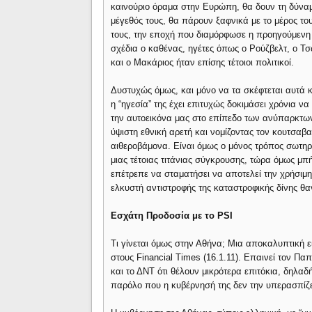
καινούριο όραμα στην Ευρώπη, θα δουν τη δύνα
μέγεθός τους, θα πάρουν ξαφνικά με το μέρος το
τους, την εποχή που διαμόρφωσε η προηγούμενη μ
σχέδια ο καθένας, ηγέτες όπως ο Ρούζβελτ, ο Τσ
και ο Μακάριος ήταν επίσης τέτοιοι πολιτικοί.
Δυστυχώς όμως, και μόνο να τα σκέφτεται αυτά 
η “ηγεσία” της έχει επιτυχώς δοκιμάσει χρόνια να
την αυτοεικόνα μας στο επίπεδο των ανύπαρκτων
ύψιστη εθνική αρετή και νομίζοντας τον κουτσαβα
αιθεροβάμονα. Είναι όμως ο μόνος τρόπος σωτηρ
μιας τέτοιας τιτάνιας σύγκρουσης, τώρα όμως μπή
επέτρεπε να σταματήσει να αποτελεί την χρήσιμ
ελκυστή αντιστροφής της καταστροφικής δίνης θα
Εσχάτη Προδοσία με το PSI
Tι γίνεται όμως στην Αθήνα; Μια αποκαλυπτική
στους Financial Times (16.1.11). Eπαινεί τον Παπ
και το ΔΝΤ ότι θέλουν μικρότερα επιτόκια, δηλα
παρόλο που η κυβέρνησή της δεν την υπερασπίζετ