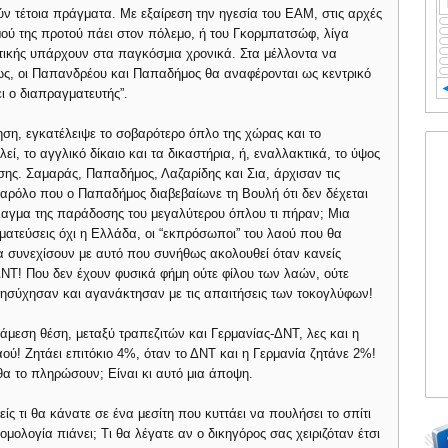
 τέτοια πράγματα. Με εξαίρεση την ηγεσία του ΕΑΜ, στις αρχές
ού της προτού πάει στον πόλεμο, ή του Γκορμπατσώφ, λίγα
τικής υπάρχουν στα παγκόσμια χρονικά. Στα μέλλοντα να
ως, οι Παπανδρέου και Παπαδήμος θα αναφέρονται ως κεντρικό
ι ο διαπραγματευτής”.
ηση, εγκατέλειψε το σοβαρότερο όπλο της χώρας και το
, το αγγλικό δίκαιο και τα δικαστήρια, ή, εναλλακτικά, το ύψος
σης. Σαμαράς, Παπαδήμος, Λαζαρίδης και Σια, άρχισαν τις
αρόλο που ο Παπαδήμος διαβεβαίωνε τη Βουλή ότι δεν δέχεται
λαγμα της παράδοσης του μεγαλύτερου όπλου τι πήραν; Μια
ματεύσεις όχι η Ελλάδα, οι “εκπρόσωποι” του λαού που θα
 να συνεχίσουν με αυτό που συνήθως ακολουθεί όταν κανείς
ΔΝΤ! Που δεν έχουν φυσικά φήμη ούτε φίλου των λαών, ούτε
νησύχησαν και αγανάκτησαν με τις απαιτήσεις των τοκογλύφων!
άμεση θέση, μεταξύ τραπεζιτών και Γερμανίας-ΔΝΤ, λες και η
αού! Ζητάει επιτόκιο 4%, όταν το ΔΝΤ και η Γερμανία ζητάνε 2%!
θα το πληρώσουν; Είναι κι αυτό μια άποψη.
είς τι θα κάνατε σε ένα μεσίτη που κυττάει να πουλήσει το σπίτι
ομολογία πιάνει; Τι θα λέγατε αν ο δικηγόρος σας χειριζόταν έτσι