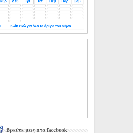
Κυρ
Δευ
Τρι
Τετ
Πεμ
Παρ
Σαβ
◄
Κλίκ εδώ για όλα τα άρθρα του Μήνα
Βρείτε μας στο facebook