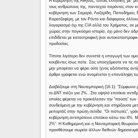
Η κυβέρνηση της Αθήνας, τύποις ελληνική, με “μ
τους ανθρώπους της, πανταχού παρόντες στον κυβ
κυβέρνηση των Σαμαρά, Λαζαρίδη, Παπαδήμου, Βεν
Καρατζαφέρη, με τον Ρόντο και διάφορους άλλου
λογαριασμό όχι της CIA αλλά του Χρήματος, σε μ
χώρας στην παγκόσμιο ιστορία, όχι μόνο δεν αδρά
επιδίδεται με καταστροφική (και αυτοκαταστροφι
προδοσίας.
Τίποτα λιγότερο δεν συνιστά η υπαγωγή των ομολ
κουβέντες ίσως πείτε. Σας υποσχόμαστε να τις 
μην μπορέσει να φέρει ούτε ίχνος αξιόπιστης αντ
άρθρο γράφεται ενώ αναμένεται η επανάληψη τ
Διαβάζουμε στη Ναυτεμπορική (16.1): “Σύμφωνα μ
το ΔΝΤ πιέζει για 2%...Στα υψηλά επιτόκια αντιδ
οποίας φέρεται να προκάλεσαν την “παύση” των σ
συνδεόμενη με την κυβέρνηση και στηρίζουσα μετ
ρεπορτάζ στην πρώτη σελίδα. “Οι πιστωτές”, γράφ
κυβέρνηση αντιπρότεινε επιτόκιο κάτω του 4%. Μ
2%”. Η Καθημερινή και η Ναυτεμπορική θεωρούνα
προσθέσουμε σωρεία άλλων διεθνών δημοσιευμάτ