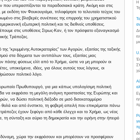
Η 
ν που υπερασπίζονται τα παραδοσιακά κράτη. Ακόμη και στις
Τη
 με εκδότη τον Φουκουγιάμα, τιτλοφόρησε το τελευταίο τεύχος του
ρωμένο στις βλαβερές συνέπειες της επιρροής του χρηματιστικού
Το
ερικανική εξωτερική πολιτική και τις διεθνείς υποθέσεις.
αν
έπουμε στις υποθέσεις Στρως-Kαν, ή τον πρόσφατο εξαναγκασμό
Δι
ευ
ρικής Τράπεζας.
μι
 της “κρυμμένης Αυτοκρατορίας” των Αγορών, εξαιτίας της ταξικής
U.
ισμού στα δόγματα των αντιπάλων τους, εξαιτίας μιας
Έν
ων πάσης φύσεως ελίτ από το Χρήμα, ώστε να μη μπορούν οι
ΣΥ
τες, υποκείμενα, ιδέες, για όλους αυτούς τους λόγους, οι
χώ
θρώσουν πολιτικό λόγο.
Αί
 Ευρωπαίο Πρωθυπουργό, για μια κάπως υπολογίσιμη πολιτική
αλ
δα να εκφράσει τη μεγάλη ανάγκη προστασίας της Ευρώπης και
Εγ
εγ
ών, να δώσει πολιτική διέξοδο σε μισό δισεκατομμύριο
πρ
θολά και από ένστικτο, τη φοβερή απειλή που επικρέμαται πάνω
ι τράπεζες έχουν ξεφύγει από κάθε έλεγχο και το Χρήμα, ως νέος
Ρα
 τη σύνταξη και αύριο τη δημοκρατία και την ειρήνη στην ήπειρό
γι
π
Δύ
ς, δύναμη, χώρα την εκφράσουν και μπορέσουν να προσφέρουν
ρα