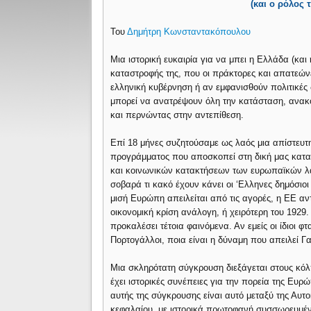
(και ο ρόλος 
Του
Δημήτρη Κωνσταντακόπουλου
Μια ιστορική ευκαιρία για να μπει η Ελλάδα (και
καταστροφής της, που οι πράκτορες και απατεών
ελληνική κυβέρνηση ή αν εμφανισθούν πολιτικές
μπορεί να ανατρέψουν όλη την κατάσταση, ανακ
και περνώντας στην αντεπίθεση.
Επί 18 μήνες συζητούσαμε ως λαός μια απίστευτ
προγράμματος που αποσκοπεί στη δική μας κατα
και κοινωνικών κατακτήσεων των ευρωπαϊκών λαώ
σοβαρά τι κακό έχουν κάνει οι ‘Eλληνες δημόσιο
μισή Ευρώπη απειλείται από τις αγορές, η ΕΕ αντι
οικονομική κρίση ανάλογη, ή χειρότερη του 1929
προκαλέσει τέτοια φαινόμενα. Αν εμείς oι ίδιοι φτα
Πορτογάλλοι, ποια είναι η δύναμη που απειλεί Γα
Μια σκληρότατη σύγκρουση διεξάγεται στους κόλ
έχει ιστορικές συνέπειες για την πορεία της Ευ
αυτής της σύγκρουσης είναι αυτό μεταξύ της Αυτ
κεφαλαίου, με ιστορικά πρωτοφανή συσσωρευμέν