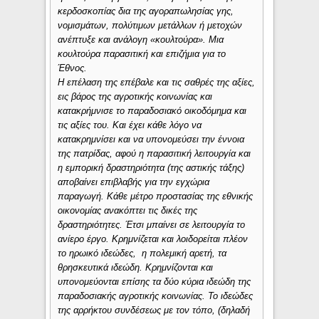
κερδοσκοπίας δια της αγοραπωλησίας γης,
νομισμάτων, πολύτιμων μετάλλων ή μετοχών
ανέπτυξε και ανάλογη «κουλτούρα». Μια
κουλτούρα παρασιτική και επιζήμια για το
Έθνος.
Η επέλαση της επέβαλε και τις σαθρές της αξίες,
εις βάρος της αγροτικής κοινωνίας και
κατακρήμνισε το παραδοσιακό οικοδόμημα και
τις αξίες του. Και έχει κάθε λόγο να
κατακρημνίσει και να υπονομεύσει την έννοια
της πατρίδας, αφού η παρασιτική λειτουργία και
η εμπορική δραστηριότητα (της αστικής τάξης)
αποβαίνει επιβλαβής για την εγχώρια
παραγωγή. Κάθε μέτρο προστασίας της εθνικής
οικονομίας ανακόπτει τις δικές της
δραστηριότητες. Έτσι μπαίνει σε λειτουργία το
ανίερο έργο. Κρημνίζεται και λοιδορείται πλέον
το ηρωικό ιδεώδες, η πολεμική αρετή, τα
θρησκευτικά ιδεώδη. Κρημνίζονται και
υπονομεύονται επίσης τα δύο κύρια ιδεώδη της
παραδοσιακής αγροτικής κοινωνίας. Το ιδεώδες
της αρρήκτου συνδέσεως με τον τόπο, (δηλαδή