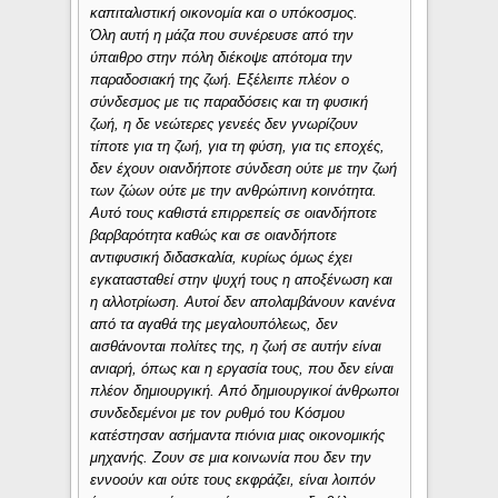
καπιταλιστική οικονομία και ο υπόκοσμος.
Όλη αυτή η μάζα που συνέρευσε από την
ύπαιθρο στην πόλη διέκοψε απότομα την
παραδοσιακή της ζωή. Εξέλειπε πλέον ο
σύνδεσμος με τις παραδόσεις και τη φυσική
ζωή, η δε νεώτερες γενεές δεν γνωρίζουν
τίποτε για τη ζωή, για τη φύση, για τις εποχές,
δεν έχουν οιανδήποτε σύνδεση ούτε με την ζωή
των ζώων ούτε με την ανθρώπινη κοινότητα.
Αυτό τους καθιστά επιρρεπείς σε οιανδήποτε
βαρβαρότητα καθώς και σε οιανδήποτε
αντιφυσική διδασκαλία, κυρίως όμως έχει
εγκατασταθεί στην ψυχή τους η αποξένωση και
η αλλοτρίωση. Αυτοί δεν απολαμβάνουν κανένα
από τα αγαθά της μεγαλουπόλεως, δεν
αισθάνονται πολίτες της, η ζωή σε αυτήν είναι
ανιαρή, όπως και η εργασία τους, που δεν είναι
πλέον δημιουργική. Από δημιουργικοί άνθρωποι
συνδεδεμένοι με τον ρυθμό του Κόσμου
κατέστησαν ασήμαντα πιόνια μιας οικονομικής
μηχανής. Ζουν σε μια κοινωνία που δεν την
εννοούν και ούτε τους εκφράζει, είναι λοιπόν