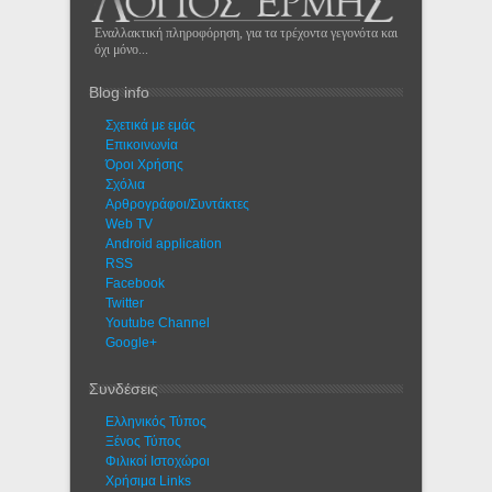
Εναλλακτική πληροφόρηση, για τα τρέχοντα γεγονότα και
όχι μόνο...
Blog info
Σχετικά με εμάς
Eπικοινωνία
Όροι Χρήσης
Σχόλια
Αρθρογράφοι/Συντάκτες
Web TV
Android application
RSS
Facebook
Twitter
Youtube Channel
Google+
Συνδέσεις
Ελληνικός Τύπος
Ξένος Τύπος
Φιλικοί Ιστοχώροι
Χρήσιμα Links