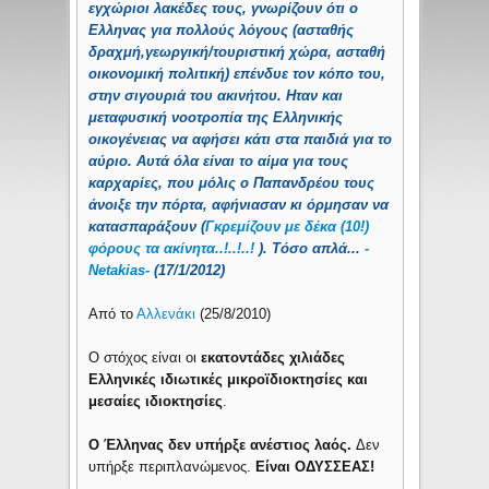
εγχώριοι λακέδες τους, γνωρίζουν ότι ο
Ελληνας για πολλούς λόγους (ασταθής
δραχμή,γεωργική/τουριστική χώρα, ασταθή
οικονομική πολιτική) επένδυε τον κόπο του,
στην σιγουριά του ακινήτου. Ηταν και
μεταφυσική νοοτροπία της Ελληνικής
οικογένειας να αφήσει κάτι στα παιδιά για το
αύριο. Αυτά όλα είναι το αίμα για τους
καρχαρίες, που μόλις ο Παπανδρέου τους
άνοιξε την πόρτα, αφήνιασαν κι όρμησαν να
κατασπαράξουν (
Γκρεμίζουν με δέκα (10!)
φόρους τα ακίνητα..!..!..!
). Τόσο απλά...
-
Netakias-
(17/1/2012)
Από το
Αλλενάκι
(25/8/2010)
Ο στόχος είναι οι
εκατοντάδες χιλιάδες
Ελληνικές ιδιωτικές μικροϊδιοκτησίες και
μεσαίες ιδιοκτησίες
.
Ο Έλληνας δεν υπήρξε ανέστιος λαός.
Δεν
υπήρξε περιπλανώμενος.
Είναι ΟΔΥΣΣΕΑΣ!