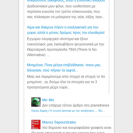
ανθρώπινος εγκέφαλος, είναι η Ελληνική γλώσσα.
Διαδυκτιακοί μου φίλοι, που υιοθετίσατε με
περίσσια ευκολία τον τρόπο επικοινωνίας που
σας πλάσαραν τα μιάσματα της νέας τάξης πρα...
Αίμα και δάκρυα πλέον η εναλλακτική για την
χώρα, αλλά ο μόνος δρόμος προς την ελευθερία!
Εγχώριο ολιγαρχικό σύστημα και ξένοι
τοκογλύφοι, μας εγκλωβίζουν ψυχολογικά με την
Θαρτσερική προπαγάνδα TINA (There Is No
Alternative). ...
Μνημόνια: Ποια μέτρα επιβλήθηκαν, ποιοι μας
δάνεισαν, πού πήγαν τα λεφτά...
Μιας και περιμένουμε απο στιγμή σε στιγμή το 4ο
μνημόνιο , ας δούμε όλα τα στοιχεία για τα 3
προηγούμενα μέχρι τώρα...
Mic Mic
Δεν υπάρχει τέτοιο άρθρο στο planetnews
Λόγιος Ερμής | Η γνώση ξεκινάει με την αναζήτηση...: Ιδού οι 18 που χρωστούν 11 δις ευρώ!
Manos Sapountzakis
πιο δημοσιο και κουραφεξαλα γραφετε ειναι