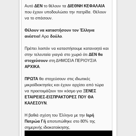
Αυτό
ΔΕΝ
το θέλουν τα
ΔΙΕΘΝΗ ΚΕΦΑΛΑΙΑ
που έχουν υποδουλώσει την πατρίδα. Θέλουν
να το σπάσουν.
Θέλουν να καταστήσουν τον Έλληνα
ανέστιο!
Αρα
δούλο
.
Πρέπει λοιπόν να καταστήσουμε κατανοητό και
στην τελευταία γιαγιά στο χωριό ότι
ΔΕΝ
θα
στοχεύσουν
στη ΔΗΜΟΣΙΑ ΠΕΡΙΟΥΣΙΑ
ΑΡΧΙΚΑ
.
ΠΡΩΤΑ
θα στοχεύσουν στις ιδιωτικές
μικροϊδιοκτησίες και έχουν αρχίσει από τώρα
να προετοιμάζουν τον κόσμο για
ΞΕΝΕΣ
ΕΤΑΙΡΕΙΕΣ-ΕΙΣΠΡΑΚΤΟΡΕΣ ΠΟΥ ΘΑ
ΚΑΛΕΣΟΥΝ
.
Η βαθιά σχέση του Έλληνα με την
Ιερή
Πατρώα Γή
αποτυπώθηκε στο 80% της
σημερινής ιδιοκατοίκησης.