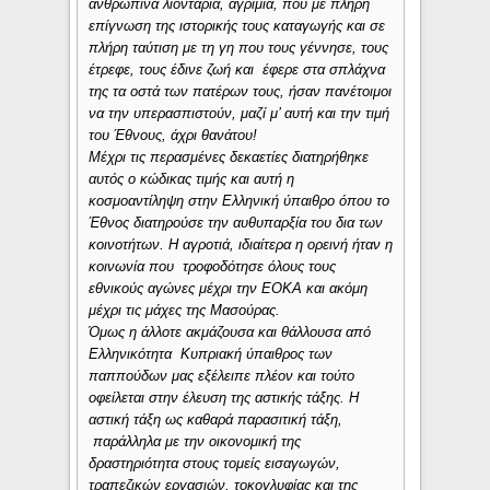
ανθρώπινα λιοντάρια, αγρίμια, που με πλήρη
επίγνωση της ιστορικής τους καταγωγής και σε
πλήρη ταύτιση με τη γη που τους γέννησε, τους
έτρεφε, τους έδινε ζωή και έφερε στα σπλάχνα
της τα οστά των πατέρων τους, ήσαν πανέτοιμοι
να την υπερασπιστούν, μαζί μ’ αυτή και την τιμή
του Έθνους, άχρι θανάτου!
Μέχρι τις περασμένες δεκαετίες διατηρήθηκε
αυτός ο κώδικας τιμής και αυτή η
κοσμοαντίληψη στην Ελληνική ύπαιθρο όπου το
Έθνος διατηρούσε την αυθυπαρξία του δια των
κοινοτήτων. Η αγροτιά, ιδιαίτερα η ορεινή ήταν η
κοινωνία που τροφοδότησε όλους τους
εθνικούς αγώνες μέχρι την ΕΟΚΑ και ακόμη
μέχρι τις μάχες της Μασούρας.
Όμως η άλλοτε ακμάζουσα και θάλλουσα από
Ελληνικότητα Κυπριακή ύπαιθρος των
παππούδων μας εξέλειπε πλέον και τούτο
οφείλεται στην έλευση της αστικής τάξης. Η
αστική τάξη ως καθαρά παρασιτική τάξη,
παράλληλα με την οικονομική της
δραστηριότητα στους τομείς εισαγωγών,
τραπεζικών εργασιών, τοκογλυφίας και της