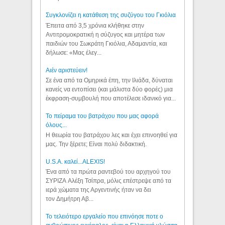
Συγκλονίζει η κατάθεση της συζύγου του Γκιόλια
Έπειτα από 3,5 χρόνια κλήθηκε στην
Αντιτρομοκρατική η σύζυγος και μητέρα των
παιδιών του Σωκράτη Γκιόλια, Αδαμαντία, και
δήλωσε: «Μας έλεγ...
Aιέν αριστεύειν!
Σε ένα από τα Ομηρικά έπη, την Ιλιάδα, δύναται
κανείς να εντοπίσει (και μάλιστα δύο φορές) μια
έκφραση-συμβουλή που αποτέλεσε ιδανικό για...
Το πείραμα του βατράχου που μας αφορά
όλους...
Η θεωρία του βατράχου λες και έχει επινοηθεί για
μας. Την ξέρετε; Είναι πολύ διδακτική.
U.S.A. καλεί...ALEXIS!
Ένα από τα πρώτα ραντεβού του αρχηγού του
ΣΥΡΙΖΑ Αλέξη Τσίπρα, μόλις επέστρεψε από τα
ιερά χώματα της Αργεντινής ήταν να δει
τον Δημήτρη Αβ...
Το τελειότερο εργαλείο που επινόησε ποτε ο