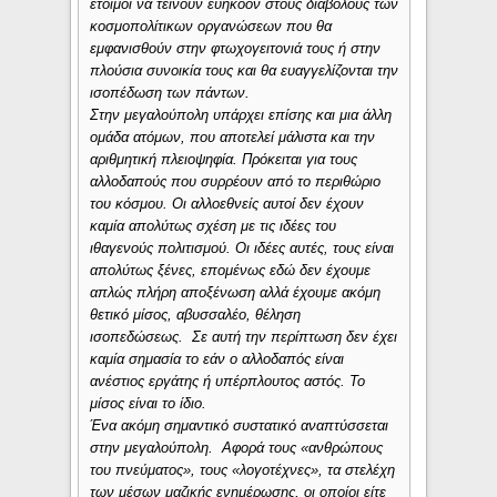
έτοιμοι να τείνουν ευήκοον στους διαβόλους των
κοσμοπολίτικων οργανώσεων που θα
εμφανισθούν στην φτωχογειτονιά τους ή στην
πλούσια συνοικία τους και θα ευαγγελίζονται την
ισοπέδωση των πάντων.
Στην μεγαλούπολη υπάρχει επίσης και μια άλλη
ομάδα ατόμων, που αποτελεί μάλιστα και την
αριθμητική πλειοψηφία. Πρόκειται για τους
αλλοδαπούς που συρρέουν από το περιθώριο
του κόσμου. Οι αλλοεθνείς αυτοί δεν έχουν
καμία απολύτως σχέση με τις ιδέες του
ιθαγενούς πολιτισμού. Οι ιδέες αυτές, τους είναι
απολύτως ξένες, επομένως εδώ δεν έχουμε
απλώς πλήρη αποξένωση αλλά έχουμε ακόμη
θετικό μίσος, αβυσσαλέο, θέληση
ισοπεδώσεως. Σε αυτή την περίπτωση δεν έχει
καμία σημασία το εάν ο αλλοδαπός είναι
ανέστιος εργάτης ή υπέρπλουτος αστός. Το
μίσος είναι το ίδιο.
Ένα ακόμη σημαντικό συστατικό αναπτύσσεται
στην μεγαλούπολη. Αφορά τους «ανθρώπους
του πνεύματος», τους «λογοτέχνες», τα στελέχη
των μέσων μαζικής ενημέρωσης, οι οποίοι είτε