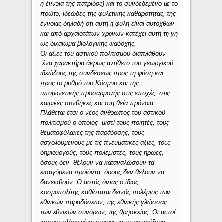
η έννοια της πατρίδος) και το συνδεδεμένο με το
πρώτο, ιδεώδες της φυλετικής καθαρότητας, της
έννοιας δηλαδή ότι αυτή η φυλή είναι αυτόχθων
και από αρχαιοτάτων χρόνων κατέχει αυτή τη γη
ως δικαίωμα βιολογικής διαδοχής.
Οι αξίες του αστικού πολιτισμού διαπλάθουν
ένα χαρακτήρα άκρως αντίθετο του γεωργικού
ιδεώδους της συνδέσεως προς τη φύση και
προς το ρυθμό του Κόσμου και της
υπομονετικής προσαρμογής στις εποχές, στις
καιρικές συνθήκες και στη θεία πρόνοια.
Πλάθεται έτσι ο νέος άνθρωπος του αστικού
πολιτισμού ο οποίος μισεί τους ποιητές, τους
θεματοφύλακες της παράδοσης, τους
ασχολούμενους με τις πνευματικές αξίες, τους
δημιουργούς, τους πολεμιστές, τους ήρωες,
όσους δεν θέλουν να καταναλώσουν τα
εισαγόμενα προϊόντα, όσους δεν θέλουν να
δανεισθούν. Ο αστός όντας ο ίδιος
κοσμοπολίτης καθίσταται δεινός πολέμιος των
εθνικών παραδόσεων, της εθνικής γλώσσας,
των εθνικών συνόρων, της θρησκείας. Οι αστοί
κοσμοπολίτες είναι έτοιμοι να υποστηρίξουν