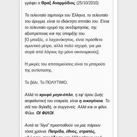
γράφει ο
Θραξ Αναρμόδιος
(25/10/2010)
Το τελευταίο ταμπούρι του Έλληνα, το τελευταίο
του όρυγμα, είναι το ιδιόκτητο σπιτάκι του. Είναι
το τελευταίο οχυρό της ανεξαρτησίας, της
αξιοπρέπειας και της ύπαρξής του.
[Ο μπαξές, ο λαχανόκηπος, είναι πρόσθετο
αμυντικό μέτρο, αλλά πολύ ισχυρό, για μια
σειρά από λόγους όχι μόνο
οικονομικούς].
Η μικρές του αποταμιεύσεις είναι το μπαρούτι
της αντίστασης.
Το βόλι. Το ΠΟΛΥΤΙΜΟ.
Αλλά το
κρυφό μεγα-όπλο
, η εφ’ όρου ζωής
ασφαλιστική του εταιρεία, είναι
η οικογένεια
. Το
σόϊ του δηλαδή, οι συγγενείς. Αλλά και οι φίλοι.
Φίλοι.
OI ΦΙΛΟΙ
.
Αυτά τα “λίγα” προσπαθούν να μας πάρουν
τόσα χρόνια.
Πατρίδα, έθνος, στρατός,