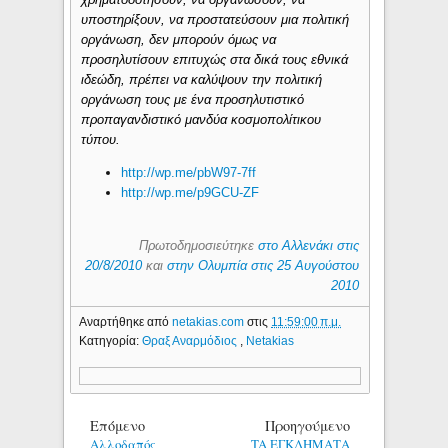
υποστηρίξουν, να προστατεύσουν μια πολιτική
οργάνωση, δεν μπορούν όμως να
προσηλυτίσουν επιτυχώς στα δικά τους εθνικά
ιδεώδη, πρέπει να καλύψουν την πολιτική
οργάνωση τους με ένα προσηλυτιστικό
προπαγανδιστικό μανδύα κοσμοπολίτικου
τύπου.
http://wp.me/pbW97-7ff
http://wp.me/p9GCU-ZF
Πρωτοδημοσιεύτηκε
στο Αλλενάκι στις
20/8/2010
και
στην Ολυμπία στις 25 Αυγούστου
2010
Αναρτήθηκε από
netakias.com
στις
11:59:00 π.μ.
Κατηγορία:
Θραξ Αναρμόδιος
,
Netakias
Επόμενο
Προηγούμενο
Αλλοδαπός
TA EΓΚΛΗΜΑΤΑ