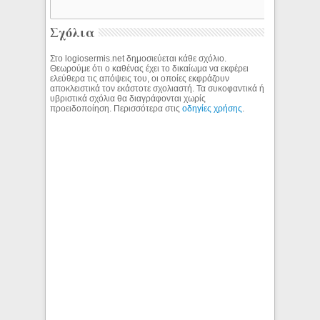
Σχόλια
Στο logiosermis.net δημοσιεύεται κάθε σχόλιο.
Θεωρούμε ότι ο καθένας έχει το δικαίωμα να εκφέρει
ελεύθερα τις απόψεις του, οι οποίες εκφράζουν
αποκλειστικά τον εκάστοτε σχολιαστή. Τα συκοφαντικά ή
υβριστικά σχόλια θα διαγράφονται χωρίς
προειδοποίηση. Περισσότερα στις
οδηγίες χρήσης
.