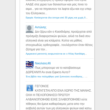
ιδιωτικη επιχειρηση η πρωην εφορια που εγινε
ΑΑΔΕ στα χερια των δανειστων και μας πινει το
αιμα... για να πηγαινουν τα λεφτα εξω και οχι υπερ
του Ελληνικου...
Εφορία: Κατάσχονται όλα ύστερα από 30 μέρες και χωρίς δικαστικές αποφάσεις - Λόγιος Ερμής
Αντώνης
Δεν ξέρω εάν ο Κασιδιάρης προέρχεται από
πρόσμιξη διαφορετικών φυλών, αλλά τα δικά σου
ελληνικά είναι για κλάματα. Κοίτα να μάθεις
στοιχειωδώς ορθογραφία...τουλάχιστον όταν θέτεις
ζήτημα για την...
Αμερικανοί ρατσιστές αναρωτιούνται αν ο Ηλίας Κασιδιάρης ανήκει στη λευκή φυλή... - Λόγιος Ερμής
Νικολαος46
Πως μπορουμε να το κατεβασουμε
ΔΩΡΕΑΝ!!!! Αν ειναι Εφικτο Αυτο?
Ένα βιβλίο που πολεμήθηκε γιατί ξυπνούσε συνειδήσεις... - Λόγιος Ερμής | Η γνώση ξεκινάει με την αναζήτηση...
ΓΕΓΟΝΟΣ
ΚΑΤΑΓΕΤΑΙ ΑΠΟ ΕΝΑ ΧΩΡΙΟ ΤΗΣ ΜΑΝΗΣ.
ΟΛΗ Η ΠΕΛΟΠΟΝΗΣΟ ΠΡΩΤΟΥ
ΑΛΒΑΝΟΠΟΙΗΘΕΙ ΕΙΧΕ ΣΛΑΒΟΠΟΙΗΘΕΙ ούτε
πίθηκος θα έμενε καθαρόαιμος μετα απο την
εισβολή αυτών των μη ελληνικών φυλων εκεί κατω.