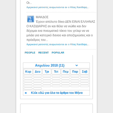
Οι...
Αμερικανοί ρατσιστές αναρωτιούνται αν ο Ηλίας Κασιδιάρης ανήκει στη λευκή φυλή... - Λόγιος Ερμής
ΜΑΚΔΟΣ
Έχουν απόλυτο δίκιο ΔΕΝ ΕΙΝΑΙ ΕΛΛΗΝΑΣ
Ο ΚΑΣΙΔΙΑΡΗΣ αν και θέλει να νιώθει και δεν
δέχομαι ενα πνευματικό τέκνο του χιτλερ να να
μιλάει για κατοχικό δανειο και αποζημιώσεις και ο
πρόεδρος του...
Αμερικανοί ρατσιστές αναρωτιούνται αν ο Ηλίας Κασιδιάρης ανήκει στη λευκή φυλή... - Λόγιος Ερμής
PEOPLE
RECENT
POPULAR
Κυρ
Δευ
Τρι
Τετ
Πεμ
Παρ
Σαβ
◄
Κλίκ εδώ για όλα τα άρθρα του Μήνα