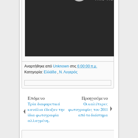
Αναρτήθηκε από
Unknown
στις
6:00:00 π.μ.
Κατηγορία:
Ελλάδα
,
Ν. Λυγερός
Επόμενο
Προηγούμενο
Τρία διαφορετικά
Οι καλύτερες
κανάλια έδειξαν την
φωτογραφίες του 2011
ίδια φωτογραφία
από το διάστημα
αλλαγμένη..