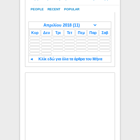
PEOPLE
RECENT
POPULAR
Κυρ
Δευ
Τρι
Τετ
Πεμ
Παρ
Σαβ
◄
Κλίκ εδώ για όλα τα άρθρα του Μήνα