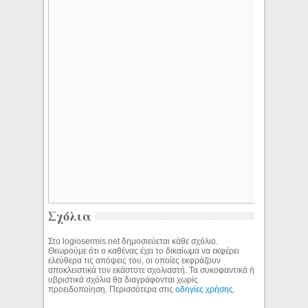
Σχόλια
Στο logiosermis.net δημοσιεύεται κάθε σχόλιο.
Θεωρούμε ότι ο καθένας έχει το δικαίωμα να εκφέρει
ελεύθερα τις απόψεις του, οι οποίες εκφράζουν
αποκλειστικά τον εκάστοτε σχολιαστή. Τα συκοφαντικά ή
υβριστικά σχόλια θα διαγράφονται χωρίς
προειδοποίηση. Περισσότερα στις
οδηγίες χρήσης
.