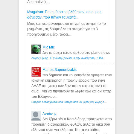
Alternative). ...
Μνημόνια: Ποια μέτρα επιβλήθηκαν, ποιοι μας
δάνεισαν, πού πήγαν τα λεφτά...
Μιας και περιμένουμε απο στιγμή σε στιγμή το 4ο
μνημόνιο , ας δούμε όλα τα στοιχεία για τα 3
προηγούμενα μέχρι τώρα...
Mic Mic
Δεν υπάρχει τέτοιο άρθρο στο planetnews
Λόγιος Ερμής | Η γνώση ξεκινάει με την αναζήτηση...: Ιδού οι 18 που χρωστούν 11 δις ευρώ!
Manos Sapountzakis
πιο δημοσιο και κουραφεξαλα γραφετε ειναι
ιδιωτικη επιχειρηση η πρωην εφορια που εγινε
ΑΑΔΕ στα χερια των δανειστων και μας πινει το
αιμα... για να πηγαινουν τα λεφτα εξω και οχι υπερ
του Ελληνικου...
Εφορία: Κατάσχονται όλα ύστερα από 30 μέρες και χωρίς δικαστικές αποφάσεις - Λόγιος Ερμής
Αντώνης
Δεν ξέρω εάν ο Κασιδιάρης προέρχεται από
πρόσμιξη διαφορετικών φυλών, αλλά τα δικά σου
ελληνικά είναι για κλάματα. Κοίτα να μάθεις