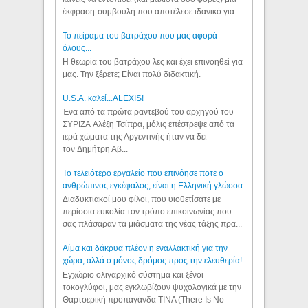
έκφραση-συμβουλή που αποτέλεσε ιδανικό για...
Το πείραμα του βατράχου που μας αφορά
όλους...
Η θεωρία του βατράχου λες και έχει επινοηθεί για
μας. Την ξέρετε; Είναι πολύ διδακτική.
U.S.A. καλεί...ALEXIS!
Ένα από τα πρώτα ραντεβού του αρχηγού του
ΣΥΡΙΖΑ Αλέξη Τσίπρα, μόλις επέστρεψε από τα
ιερά χώματα της Αργεντινής ήταν να δει
τον Δημήτρη Αβ...
Το τελειότερο εργαλείο που επινόησε ποτε ο
ανθρώπινος εγκέφαλος, είναι η Ελληνική γλώσσα.
Διαδυκτιακοί μου φίλοι, που υιοθετίσατε με
περίσσια ευκολία τον τρόπο επικοινωνίας που
σας πλάσαραν τα μιάσματα της νέας τάξης πρα...
Αίμα και δάκρυα πλέον η εναλλακτική για την
χώρα, αλλά ο μόνος δρόμος προς την ελευθερία!
Εγχώριο ολιγαρχικό σύστημα και ξένοι
τοκογλύφοι, μας εγκλωβίζουν ψυχολογικά με την
Θαρτσερική προπαγάνδα TINA (There Is No