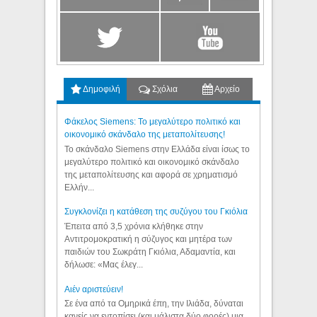
Δημοφιλή
Σχόλια
Αρχείο
Φάκελος Siemens: Το μεγαλύτερο πολιτικό και
οικονομικό σκάνδαλο της μεταπολίτευσης!
Το σκάνδαλο Siemens στην Ελλάδα είναι ίσως το
μεγαλύτερο πολιτικό και οικονομικό σκάνδαλο
της μεταπολίτευσης και αφορά σε χρηματισμό
Ελλήν...
Συγκλονίζει η κατάθεση της συζύγου του Γκιόλια
Έπειτα από 3,5 χρόνια κλήθηκε στην
Αντιτρομοκρατική η σύζυγος και μητέρα των
παιδιών του Σωκράτη Γκιόλια, Αδαμαντία, και
δήλωσε: «Μας έλεγ...
Aιέν αριστεύειν!
Σε ένα από τα Ομηρικά έπη, την Ιλιάδα, δύναται
κανείς να εντοπίσει (και μάλιστα δύο φορές) μια