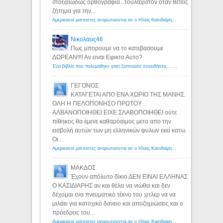
στοιχειωδώς ορθογραφία...τουλάχιστον όταν θέτεις
ζήτημα για την...
Αμερικανοί ρατσιστές αναρωτιούνται αν ο Ηλίας Κασιδιάρης ανήκει στη λευκή φυλή... - Λόγιος Ερμής
Νικολαος46
Πως μπορουμε να το κατεβασουμε
ΔΩΡΕΑΝ!!!! Αν ειναι Εφικτο Αυτο?
Ένα βιβλίο που πολεμήθηκε γιατί ξυπνούσε συνειδήσεις... - Λόγιος Ερμής | Η γνώση ξεκινάει με την αναζήτηση...
ΓΕΓΟΝΟΣ
ΚΑΤΑΓΕΤΑΙ ΑΠΟ ΕΝΑ ΧΩΡΙΟ ΤΗΣ ΜΑΝΗΣ.
ΟΛΗ Η ΠΕΛΟΠΟΝΗΣΟ ΠΡΩΤΟΥ
ΑΛΒΑΝΟΠΟΙΗΘΕΙ ΕΙΧΕ ΣΛΑΒΟΠΟΙΗΘΕΙ ούτε
πίθηκος θα έμενε καθαρόαιμος μετα απο την
εισβολή αυτών των μη ελληνικών φυλων εκεί κατω.
Οι...
Αμερικανοί ρατσιστές αναρωτιούνται αν ο Ηλίας Κασιδιάρης ανήκει στη λευκή φυλή... - Λόγιος Ερμής
ΜΑΚΔΟΣ
Έχουν απόλυτο δίκιο ΔΕΝ ΕΙΝΑΙ ΕΛΛΗΝΑΣ
Ο ΚΑΣΙΔΙΑΡΗΣ αν και θέλει να νιώθει και δεν
δέχομαι ενα πνευματικό τέκνο του χιτλερ να να
μιλάει για κατοχικό δανειο και αποζημιώσεις και ο
πρόεδρος του...
Αμερικανοί ρατσιστές αναρωτιούνται αν ο Ηλίας Κασιδιάρης ανήκει στη λευκή φυλή... - Λόγιος Ερμής