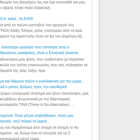
θεωρία του βατράχου λες και έχει επινοηθεί για μας.
ν ξέρετε; Είναι πολύ διδακτική.
S.A. καλεί...ALEXIS!
α από τα πρώτα ραντεβού του αρχηγού του
ΡΙΖΑ Αλέξη Τσίπρα, μόλις επέστρεψε από τα ιερά
ματα της Αργεντινής ήταν να δει τον Δημήτρη Αβ...
 τελειότερο εργαλείο που επινόησε ποτε ο
θρώπινος εγκέφαλος, είναι η Ελληνική γλώσσα.
αδυκτιακοί μου φίλοι, που υιοθετίσατε με περίσσια
κολία τον τρόπο επικοινωνίας που σας πλάσαραν τα
άσματα της νέας τάξης πρα...
μα και δάκρυα πλέον η εναλλακτική για την χώρα,
λά ο μόνος δρόμος προς την ελευθερία!
χώριο ολιγαρχικό σύστημα και ξένοι τοκογλύφοι, μας
κλωβίζουν ψυχολογικά με την Θαρτσερική
οπαγάνδα TINA (There Is No Alternative). ...
ημόνια: Ποια μέτρα επιβλήθηκαν, ποιοι μας
νεισαν, πού πήγαν τα λεφτά...
ας και περιμένουμε απο στιγμή σε στιγμή το 4ο
ημόνιο , ας δούμε όλα τα στοιχεία για τα 3
οηγούμενα μέχρι τώρα...