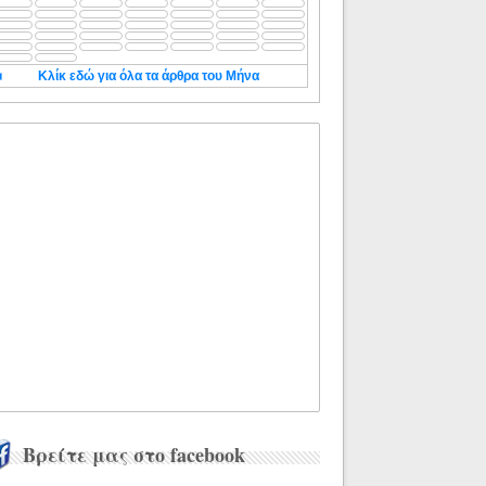
◄
Κλίκ εδώ για όλα τα άρθρα του Μήνα
Βρείτε μας στο facebook