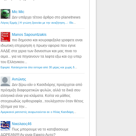
Mic Mic
Δεν υπάρχει τέτοιο άρθρο στο planetnews
Λόγιος Ερμής | Η γνώση ξεκινάει με την αναζήτηση...: Ιδού οι 18 που χρωστούν 11 δις ευρώ!
·
6 years ago
Manos Sapountzakis
πιο δημοσιο και κουραφεξαλα γραφετε ειναι
ιδιωτικη επιχειρηση η πρωην εφορια που εγινε
ΑΑΔΕ στα χερια των δανειστων και μας πινει το
αιμα... για να πηγαινουν τα λεφτα εξω και οχι υπερ
του Ελληνικου...
Εφορία: Κατάσχονται όλα ύστερα από 30 μέρες και χωρίς δικαστικές αποφάσεις - Λόγιος Ερμής
·
6 years ag
Αντώνης
Δεν ξέρω εάν ο Κασιδιάρης προέρχεται από
πρόσμιξη διαφορετικών φυλών, αλλά τα δικά σου
ελληνικά είναι για κλάματα. Κοίτα να μάθεις
στοιχειωδώς ορθογραφία...τουλάχιστον όταν θέτεις
ζήτημα για την...
Αμερικανοί ρατσιστές αναρωτιούνται αν ο Ηλίας Κασιδιάρης ανήκει στη λευκή φυλή... - Λόγιος Ερμής
·
7 yea
Νικολαος46
Πως μπορουμε να το κατεβασουμε
ΔΩΡΕΑΝ!!!! Αν ειναι Εφικτο Αυτο?