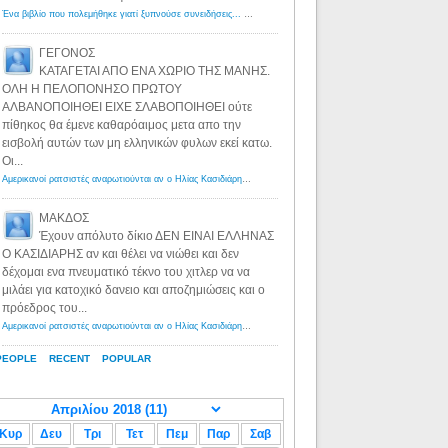
Ένα βιβλίο που πολεμήθηκε γιατί ξυπνούσε συνειδήσεις... - Λόγιος Ερμής | Η γνώση ξεκινάει με την αναζήτηση...
ΓΕΓΟΝΟΣ
ΚΑΤΑΓΕΤΑΙ ΑΠΟ ΕΝΑ ΧΩΡΙΟ ΤΗΣ ΜΑΝΗΣ.
ΟΛΗ Η ΠΕΛΟΠΟΝΗΣΟ ΠΡΩΤΟΥ
ΑΛΒΑΝΟΠΟΙΗΘΕΙ ΕΙΧΕ ΣΛΑΒΟΠΟΙΗΘΕΙ ούτε
πίθηκος θα έμενε καθαρόαιμος μετα απο την
εισβολή αυτών των μη ελληνικών φυλων εκεί κατω.
Οι...
Αμερικανοί ρατσιστές αναρωτιούνται αν ο Ηλίας Κασιδιάρης ανήκει στη λευκή φυλή... - Λόγιος Ερμής
·
8 yea
ΜΑΚΔΟΣ
Έχουν απόλυτο δίκιο ΔΕΝ ΕΙΝΑΙ ΕΛΛΗΝΑΣ
Ο ΚΑΣΙΔΙΑΡΗΣ αν και θέλει να νιώθει και δεν
δέχομαι ενα πνευματικό τέκνο του χιτλερ να να
μιλάει για κατοχικό δανειο και αποζημιώσεις και ο
πρόεδρος του...
Αμερικανοί ρατσιστές αναρωτιούνται αν ο Ηλίας Κασιδιάρης ανήκει στη λευκή φυλή... - Λόγιος Ερμής
·
8 yea
PEOPLE
RECENT
POPULAR
Κυρ
Δευ
Τρι
Τετ
Πεμ
Παρ
Σαβ