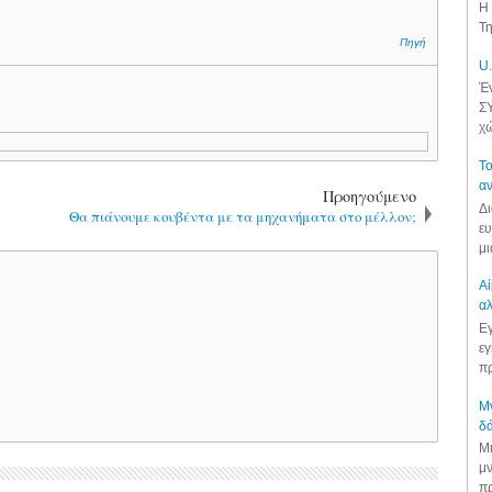
Η 
Τη
Πηγή
U.
Έν
ΣΥ
χώ
Το
αν
Προηγούμενο
Δι
Θα πιάνουμε κουβέντα με τα μηχανήματα στο μέλλον;
ευ
μι
Αί
αλ
Εγ
εγ
πρ
Μν
δά
Μι
μν
πρ