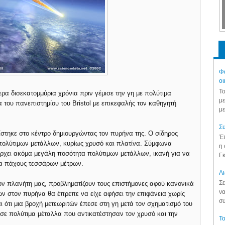
Φά
οι
Το
ρα δισεκατομμύρια χρόνια πριν γέμισε την γη με πολύτιμα
με
να του πανεπιστημίου του Bristol με επικεφαλής τον καθηγητή
με
Συ
ίστηκε στο κέντρο δημιουργώντας τον πυρήνα της. Ο σίδηρος
Έπ
πολύτιμων μετάλλων, κυρίως χρυσό και πλατίνα. Σύμφωνα
η 
άρχει ακόμα μεγάλη ποσότητα πολύτιμων μετάλλων, ικανή για να
Γκ
μα πάχους τεσσάρων μέτρων.
Aι
Σε
 πλανήτη μας, προβληματίζουν τους επιστήμονες αφού κανονικά
να
ν στον πυρήνα θα έπρεπε να είχε αφήσει την επιφάνεια χωρίς
συ
ι ότι μια βροχή μετεωριτών έπεσε στη γη μετά τον σχηματισμό του
 σε πολύτιμα μέταλλα που αντικατέστησαν τον χρυσό και την
Το