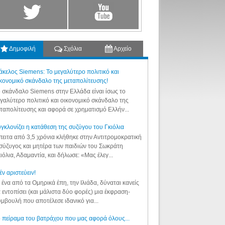
Δημοφιλή
Σχόλια
Αρχείο
κελος Siemens: Το μεγαλύτερο πολιτικό και
κονομικό σκάνδαλο της μεταπολίτευσης!
 σκάνδαλο Siemens στην Ελλάδα είναι ίσως το
γαλύτερο πολιτικό και οικονομικό σκάνδαλο της
ταπολίτευσης και αφορά σε χρηματισμό Ελλήν...
γκλονίζει η κατάθεση της συζύγου του Γκιόλια
ειτα από 3,5 χρόνια κλήθηκε στην Αντιτρομοκρατική
σύζυγος και μητέρα των παιδιών του Σωκράτη
ιόλια, Αδαμαντία, και δήλωσε: «Μας έλεγ...
έν αριστεύειν!
 ένα από τα Ομηρικά έπη, την Ιλιάδα, δύναται κανείς
 εντοπίσει (και μάλιστα δύο φορές) μια έκφραση-
μβουλή που αποτέλεσε ιδανικό για...
 πείραμα του βατράχου που μας αφορά όλους...