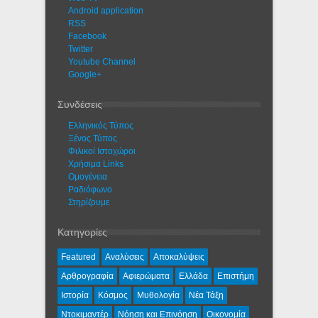
Android application
RSS
Facebook
Twitter
Youtube Channel
Google+
Συνδέσεις
Ελληνικός Τύπος
Ξένος Τύπος
Φιλικοί Ιστοχώροι
Χρήσιμα Links
Ομογένεια
Ραδιόφωνο
Στηρίζουμε
Κατηγορίες
Featured
Αναλύσεις
Αποκαλύψεις
Αρθρογραφία
Αφιερώματα
Ελλάδα
Επιστήμη
Ιστορία
Κόσμος
Μυθολογία
Νέα Τάξη
Ντοκιμαντέρ
Νόηση και Επινόηση
Οικονομία