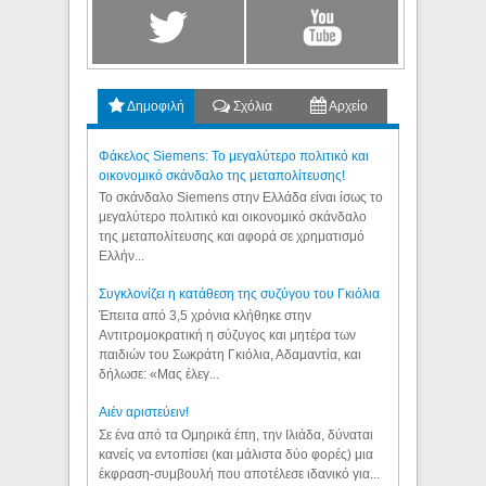
Δημοφιλή
Σχόλια
Αρχείο
Φάκελος Siemens: Το μεγαλύτερο πολιτικό και
οικονομικό σκάνδαλο της μεταπολίτευσης!
Το σκάνδαλο Siemens στην Ελλάδα είναι ίσως το
μεγαλύτερο πολιτικό και οικονομικό σκάνδαλο
της μεταπολίτευσης και αφορά σε χρηματισμό
Ελλήν...
Συγκλονίζει η κατάθεση της συζύγου του Γκιόλια
Έπειτα από 3,5 χρόνια κλήθηκε στην
Αντιτρομοκρατική η σύζυγος και μητέρα των
παιδιών του Σωκράτη Γκιόλια, Αδαμαντία, και
δήλωσε: «Μας έλεγ...
Aιέν αριστεύειν!
Σε ένα από τα Ομηρικά έπη, την Ιλιάδα, δύναται
κανείς να εντοπίσει (και μάλιστα δύο φορές) μια
έκφραση-συμβουλή που αποτέλεσε ιδανικό για...