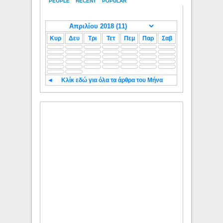
PEOPLE
RECENT
POPULAR
Κυρ
Δευ
Τρι
Τετ
Πεμ
Παρ
Σαβ
◄
Κλίκ εδώ για όλα τα άρθρα του Μήνα