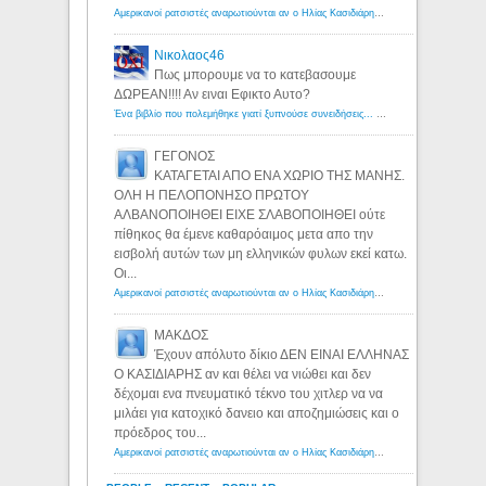
Αμερικανοί ρατσιστές αναρωτιούνται αν ο Ηλίας Κασιδιάρης ανήκει στη λευκή φυλή... - Λόγιος Ερμής
Νικολαος46
Πως μπορουμε να το κατεβασουμε
ΔΩΡΕΑΝ!!!! Αν ειναι Εφικτο Αυτο?
Ένα βιβλίο που πολεμήθηκε γιατί ξυπνούσε συνειδήσεις... - Λόγιος Ερμής | Η γνώση ξεκινάει με την αναζήτηση...
ΓΕΓΟΝΟΣ
ΚΑΤΑΓΕΤΑΙ ΑΠΟ ΕΝΑ ΧΩΡΙΟ ΤΗΣ ΜΑΝΗΣ.
ΟΛΗ Η ΠΕΛΟΠΟΝΗΣΟ ΠΡΩΤΟΥ
ΑΛΒΑΝΟΠΟΙΗΘΕΙ ΕΙΧΕ ΣΛΑΒΟΠΟΙΗΘΕΙ ούτε
πίθηκος θα έμενε καθαρόαιμος μετα απο την
εισβολή αυτών των μη ελληνικών φυλων εκεί κατω.
Οι...
Αμερικανοί ρατσιστές αναρωτιούνται αν ο Ηλίας Κασιδιάρης ανήκει στη λευκή φυλή... - Λόγιος Ερμής
ΜΑΚΔΟΣ
Έχουν απόλυτο δίκιο ΔΕΝ ΕΙΝΑΙ ΕΛΛΗΝΑΣ
Ο ΚΑΣΙΔΙΑΡΗΣ αν και θέλει να νιώθει και δεν
δέχομαι ενα πνευματικό τέκνο του χιτλερ να να
μιλάει για κατοχικό δανειο και αποζημιώσεις και ο
πρόεδρος του...
Αμερικανοί ρατσιστές αναρωτιούνται αν ο Ηλίας Κασιδιάρης ανήκει στη λευκή φυλή... - Λόγιος Ερμής