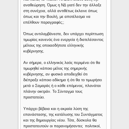
αναθεώρηση. Όμως η ΝΔ γιατί δεν την άλλαξε
στη συνέχεια, αλλά αντιθέτως έκλεινε όπως
όπως και την Βουλή, με αποτέλεσμα να
επέλθουν παραγραφές;;
Όπως αντιλαμβάνεστε, δεν υπάρχει περίπτωση
τιμωρίας κανενός ένα ενεργεία ή διατελέσαντος
μέλους της οποιασδήποτε ελληνικής
κυβέρνησης.
Αν σήμερα, ο ελληνικός λαός περιμένει ότι θα
τιμωρηθεί κάποιο μέλος της σημερινής
κυβέρνησης, αν φυσικά αποδειχθεί ότι
διέπραξε κάποιο αδίκημα ή ότι θα το τιμωρήσει
μετά ο Σαμαράς ή ο κάθε επόμενος, πλανάται
πλάνην οικτράν. Το Σύνταγμα τους
προστατεύει.
Υπάρχει βέβαια και η ακραία λύση της
επανάστασης, της κατάλυσης του Συντάγματος
και της δημιουργίας νέου. Τότε, δύσκολα θα
προστατευτούν οι παρανομήσαντες πολιτικοί,