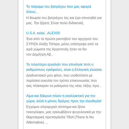
Το πείραμα του βατράχου που μας αφορά
όλους...
Η θεωρία του βατράχου λες και έχει επινοηθεί για
μας. Την ξέρετε; Είναι πολύ διδακτική.
U.S.A. καλεί...ALEXIS!
Ένα από τα πρώτα ραντεβού του αρχηγού του
ΣΥΡΙΖΑ Αλέξη Τσίπρα, μόλις επέστρεψε από τα
ιερά χώματα της Αργεντινής ήταν να δει
τον Δημήτρη Αβ...
Το τελειότερο εργαλείο που επινόησε ποτε ο
ανθρώπινος εγκέφαλος, είναι η Ελληνική γλώσσα.
Διαδυκτιακοί μου φίλοι, που υιοθετίσατε με
περίσσια ευκολία τον τρόπο επικοινωνίας που
σας πλάσαραν τα μιάσματα της νέας τάξης πρα...
Αίμα και δάκρυα πλέον η εναλλακτική για την
χώρα, αλλά ο μόνος δρόμος προς την ελευθερία!
Εγχώριο ολιγαρχικό σύστημα και ξένοι
τοκογλύφοι, μας εγκλωβίζουν ψυχολογικά με την
Θαρτσερική προπαγάνδα TINA (There Is No
Alternative). ...