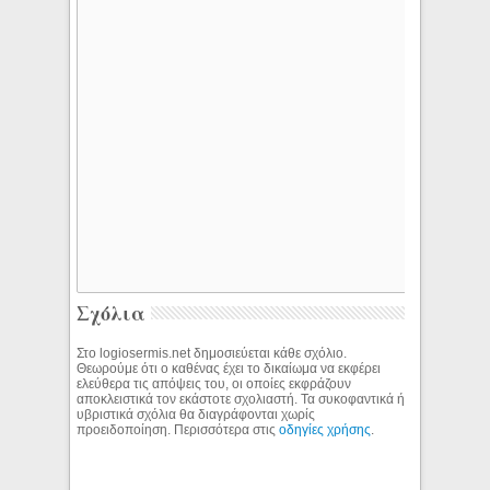
Σχόλια
Στο logiosermis.net δημοσιεύεται κάθε σχόλιο.
Θεωρούμε ότι ο καθένας έχει το δικαίωμα να εκφέρει
ελεύθερα τις απόψεις του, οι οποίες εκφράζουν
αποκλειστικά τον εκάστοτε σχολιαστή. Τα συκοφαντικά ή
υβριστικά σχόλια θα διαγράφονται χωρίς
προειδοποίηση. Περισσότερα στις
οδηγίες χρήσης
.