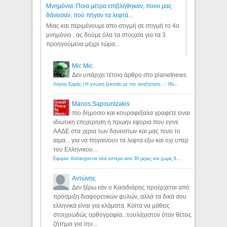
Μνημόνια: Ποια μέτρα επιβλήθηκαν, ποιοι μας
δάνεισαν, πού πήγαν τα λεφτά...
Μιας και περιμένουμε απο στιγμή σε στιγμή το 4ο
μνημόνιο , ας δούμε όλα τα στοιχεία για τα 3
προηγούμενα μέχρι τώρα...
Mic Mic
Δεν υπάρχει τέτοιο άρθρο στο planetnews
Λόγιος Ερμής | Η γνώση ξεκινάει με την αναζήτηση...: Ιδού οι 18 που χρωστούν 11 δις ευρώ!
Manos Sapountzakis
πιο δημοσιο και κουραφεξαλα γραφετε ειναι
ιδιωτικη επιχειρηση η πρωην εφορια που εγινε
ΑΑΔΕ στα χερια των δανειστων και μας πινει το
αιμα... για να πηγαινουν τα λεφτα εξω και οχι υπερ
του Ελληνικου...
Εφορία: Κατάσχονται όλα ύστερα από 30 μέρες και χωρίς δικαστικές αποφάσεις - Λόγιος Ερμής
Αντώνης
Δεν ξέρω εάν ο Κασιδιάρης προέρχεται από
πρόσμιξη διαφορετικών φυλών, αλλά τα δικά σου
ελληνικά είναι για κλάματα. Κοίτα να μάθεις
στοιχειωδώς ορθογραφία...τουλάχιστον όταν θέτεις
ζήτημα για την...