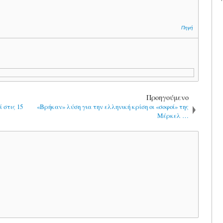
Πηγή
Προηγούμενο
 στις 15
«Βρήκαν» λύση για την ελληνική κρίση οι «σοφοί» της
Μέρκελ …