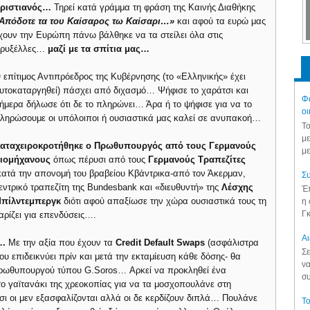
ριστιανός…
Τηρεί κατά γράμμα τη φράση της Καινής Διαθήκης
Απόδοτε τα του Καίσαρος τω Καίσαρι…»
και αφού τα ευρώ μας
χουν την Ευρώπη πάνω βάλθηκε να τα στείλει όλα στις
ρυξέλλες…
μαζί με τα σπίτια μας…
 επίτιμος Αντιπρόεδρος της Κυβέρνησης (το «Ελληνικής» έχει
υτοκαταργηθεί) πάσχει από διχασμό… Ψήφισε το χαράτσι και
Φά
ήμερα δήλωσε ότι δε το πληρώνει… Άρα ή το ψήφισε για να το
οι
ληρώσουμε οι υπόλοιποι ή ουσιαστικά μας καλεί σε ανυπακοή…
Το
με
αταχειροκροτήθηκε ο Πρωθυπουργός από τους Γερμανούς
με
ιομήχανους
όπως πέρυσι από τους
Γερμανούς Τραπεζίτες
κατά την απονομή του βραβείου Κβάντρικα-από τον Άκερμαν,
Συ
εντρικό τραπεζίτη της Bundesbank και «διευθυντή» της
Λέσχης
Έπ
πίλντεμπεργκ
διότι αφού απαξίωσε την χώρα ουσιαστικά τους τη
η 
Γκ
αρίζει για επενδύσεις….
Aι
….
Με την αξία που έχουν τα
Credit Default Swaps
(ασφάλιστρα
Σε
ου επιδεικνύει πρίν και μετά την εκταμίευση κάθε δόσης- θα
να
 Πρωθυπουργού τύπου G.Soros… Αρκεί να προκληθεί ένα
συ
 το γαϊτανάκι της χρεοκοπίας για να τα μοσχοπουλάνε στη
 οι μεν εξασφαλίζονται αλλά οι δε κερδίζουν διπλά… Πουλάνε
Το