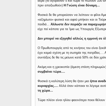
αέρα (το αγόρασαν 5 και τώρα το πωλούν 100 αλ
πριν απαξιωθούν)
Η Γνώση είναι δύναμη…
Φυσικά δε θα μπορούσαν να λείπουν οι φίλοι Αμ
«αζημίωτο» φυσικά και αφού μπήκαν και οι Τούρκ
παιδιά…
Άλλωστε δεν πειράζει να παραχωρήσ
είχε πεί κάποτε για τα Ίμια ως Υπουργός Εξωτε
Δεν μπορεί να εξηγηθεί αλλιώς η εμμονή σε
Ο Πρωθυπουργός από τις κινήσεις του είναι ξεκά
έχει καμιά σχέση με τη σωτηρία της πατρίδας…. Α
συντάξεις δε θα τις μείωνε κατά 50% σε δύο χρό
Ακόμη και η χρεοκοπία (άμεση στάση πληρωμών)
συμβαίνει τώρα….
Φυσικά η καλύτερη λύση θα ήταν μια
ήπια αναδι
κυριαρχίας….
Αλλά όταν κάποιοι το λέγαμε αυ
τη χώρα…
Τώρα πλέον είναι ηλίου φαεινότερο ποιοι θέλου