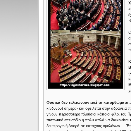
Χ
«
έ
Β
Ο
α
σ
π
Κ
Β
(
κ
Μ
χ
Φυσικά δεν τελειώνουν εκεί τα κατορθώματα
κινδύνου) σήμερα- και οφείλεται στην αδράνεια π
γίνουν περισσότερο πλούσιοι κάποιοι φίλοι του
πιστωτικό επεισόδιο ή πολύ απλά να διακινείται
δευτερογενή Αγορά σε κατόχους ομολόγων…. Έτσι