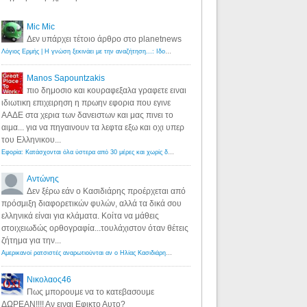
Mic Mic
Δεν υπάρχει τέτοιο άρθρο στο planetnews
Λόγιος Ερμής | Η γνώση ξεκινάει με την αναζήτηση...: Ιδού οι 18 που χρωστούν 11 δις ευρώ!
·
6 years ago
Manos Sapountzakis
πιο δημοσιο και κουραφεξαλα γραφετε ειναι
ιδιωτικη επιχειρηση η πρωην εφορια που εγινε
ΑΑΔΕ στα χερια των δανειστων και μας πινει το
αιμα... για να πηγαινουν τα λεφτα εξω και οχι υπερ
του Ελληνικου...
Εφορία: Κατάσχονται όλα ύστερα από 30 μέρες και χωρίς δικαστικές αποφάσεις - Λόγιος Ερμής
·
6 years ag
Αντώνης
Δεν ξέρω εάν ο Κασιδιάρης προέρχεται από
πρόσμιξη διαφορετικών φυλών, αλλά τα δικά σου
ελληνικά είναι για κλάματα. Κοίτα να μάθεις
στοιχειωδώς ορθογραφία...τουλάχιστον όταν θέτεις
ζήτημα για την...
Αμερικανοί ρατσιστές αναρωτιούνται αν ο Ηλίας Κασιδιάρης ανήκει στη λευκή φυλή... - Λόγιος Ερμής
·
7 yea
Νικολαος46
Πως μπορουμε να το κατεβασουμε
ΔΩΡΕΑΝ!!!! Αν ειναι Εφικτο Αυτο?