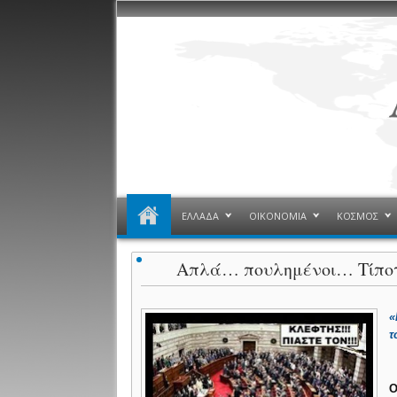
ΕΛΛΑΔΑ
ΟΙΚΟΝΟΜΙΑ
ΚΟΣΜΟΣ
Aπλά… πουλημένοι… Τίπο
«
τ
Ο