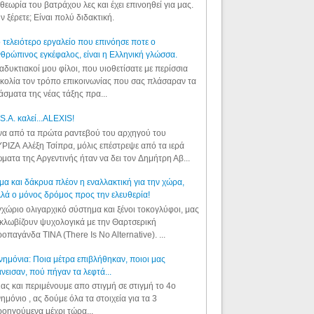
θεωρία του βατράχου λες και έχει επινοηθεί για μας.
ν ξέρετε; Είναι πολύ διδακτική.
 τελειότερο εργαλείο που επινόησε ποτε ο
θρώπινος εγκέφαλος, είναι η Ελληνική γλώσσα.
αδυκτιακοί μου φίλοι, που υιοθετίσατε με περίσσια
κολία τον τρόπο επικοινωνίας που σας πλάσαραν τα
άσματα της νέας τάξης πρα...
S.A. καλεί...ALEXIS!
α από τα πρώτα ραντεβού του αρχηγού του
ΡΙΖΑ Αλέξη Τσίπρα, μόλις επέστρεψε από τα ιερά
ματα της Αργεντινής ήταν να δει τον Δημήτρη Αβ...
μα και δάκρυα πλέον η εναλλακτική για την χώρα,
λά ο μόνος δρόμος προς την ελευθερία!
χώριο ολιγαρχικό σύστημα και ξένοι τοκογλύφοι, μας
κλωβίζουν ψυχολογικά με την Θαρτσερική
οπαγάνδα TINA (There Is No Alternative). ...
ημόνια: Ποια μέτρα επιβλήθηκαν, ποιοι μας
νεισαν, πού πήγαν τα λεφτά...
ας και περιμένουμε απο στιγμή σε στιγμή το 4ο
ημόνιο , ας δούμε όλα τα στοιχεία για τα 3
οηγούμενα μέχρι τώρα...