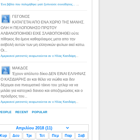
Ένα βιβλίο που πολεμήθηκε γιατί ξυπνούσε συνειδήσεις... - Λόγιος Ερμής | Η γνώση ξεκινάει με την αναζήτηση...
ΓΕΓΟΝΟΣ
ΚΑΤΑΓΕΤΑΙ ΑΠΟ ΕΝΑ ΧΩΡΙΟ ΤΗΣ ΜΑΝΗΣ.
ΟΛΗ Η ΠΕΛΟΠΟΝΗΣΟ ΠΡΩΤΟΥ
ΑΛΒΑΝΟΠΟΙΗΘΕΙ ΕΙΧΕ ΣΛΑΒΟΠΟΙΗΘΕΙ ούτε
πίθηκος θα έμενε καθαρόαιμος μετα απο την
εισβολή αυτών των μη ελληνικών φυλων εκεί κατω.
Οι...
Αμερικανοί ρατσιστές αναρωτιούνται αν ο Ηλίας Κασιδιάρης ανήκει στη λευκή φυλή... - Λόγιος Ερμής
·
8 yea
ΜΑΚΔΟΣ
Έχουν απόλυτο δίκιο ΔΕΝ ΕΙΝΑΙ ΕΛΛΗΝΑΣ
Ο ΚΑΣΙΔΙΑΡΗΣ αν και θέλει να νιώθει και δεν
δέχομαι ενα πνευματικό τέκνο του χιτλερ να να
μιλάει για κατοχικό δανειο και αποζημιώσεις και ο
πρόεδρος του...
Αμερικανοί ρατσιστές αναρωτιούνται αν ο Ηλίας Κασιδιάρης ανήκει στη λευκή φυλή... - Λόγιος Ερμής
·
8 yea
PEOPLE
RECENT
POPULAR
Κυρ
Δευ
Τρι
Τετ
Πεμ
Παρ
Σαβ