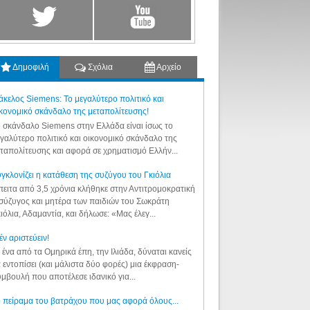
Δημοφιλή
Σχόλια
Αρχείο
κελος Siemens: Το μεγαλύτερο πολιτικό και
κονομικό σκάνδαλο της μεταπολίτευσης!
 σκάνδαλο Siemens στην Ελλάδα είναι ίσως το
γαλύτερο πολιτικό και οικονομικό σκάνδαλο της
ταπολίτευσης και αφορά σε χρηματισμό Ελλήν...
γκλονίζει η κατάθεση της συζύγου του Γκιόλια
ειτα από 3,5 χρόνια κλήθηκε στην Αντιτρομοκρατική
σύζυγος και μητέρα των παιδιών του Σωκράτη
ιόλια, Αδαμαντία, και δήλωσε: «Μας έλεγ...
έν αριστεύειν!
 ένα από τα Ομηρικά έπη, την Ιλιάδα, δύναται κανείς
 εντοπίσει (και μάλιστα δύο φορές) μια έκφραση-
μβουλή που αποτέλεσε ιδανικό για...
 πείραμα του βατράχου που μας αφορά όλους...