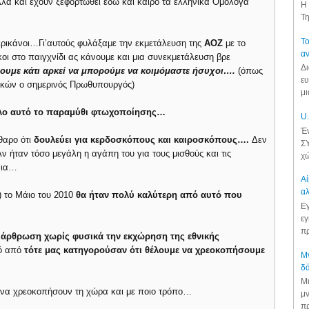
λά και έχουν ξεφορτωθεί εδώ και καιρό τα ελληνικά Ομόλογα
Η 
Τη
Το
ερικάνοι…Γι’αυτούς φυλάξαμε την εκμετάλευση της
ΑΟΖ
με το
αν
οι στο παιγχνίδι ας κάνουμε και μια συνεκμετάλευση βρε
Δι
ουμε κάτι αρκεί να μπορούμε να κοιμόμαστε ήσυχοι….
(όπως
ευ
ρικών ο σημερινός Πρωθυπουργός)
μι
 όλο αυτό το παραμύθι φτωχοποίησης…
U.
Έν
θαρο ότι
δουλεύει για κερδοσκόπους και καιροσκόπους….
Δεν
ΣΥ
ν ήταν τόσο μεγάλη η αγάπη του για τους μισθούς και τις
χώ
νια…
Αί
αλ
 το Μάιο του 2010
θα ήταν πολύ καλύτερη από αυτό που
Εγ
εγ
πρ
άρθρωση χωρίς φυσικά την εκχώρηση της εθνικής
τό από
τότε μας κατηγορούσαν ότι θέλουμε να χρεοκοπήσουμε
Μν
δά
Μι
ν να χρεοκοπήσουν τη χώρα και με ποιο τρόπο…
μν
πρ