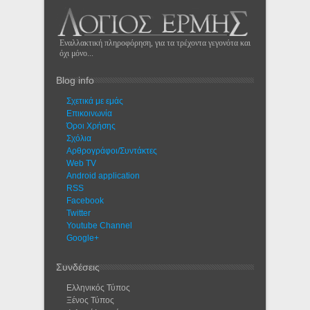
Εναλλακτική πληροφόρηση, για τα τρέχοντα γεγονότα και
όχι μόνο...
Blog info
Σχετικά με εμάς
Eπικοινωνία
Όροι Χρήσης
Σχόλια
Αρθρογράφοι/Συντάκτες
Web TV
Android application
RSS
Facebook
Twitter
Youtube Channel
Google+
Συνδέσεις
Ελληνικός Τύπος
Ξένος Τύπος