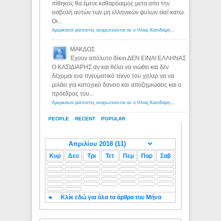
πίθηκος θα έμενε καθαρόαιμος μετα απο την
εισβολή αυτών των μη ελληνικών φυλων εκεί κατω.
Οι...
Αμερικανοί ρατσιστές αναρωτιούνται αν ο Ηλίας Κασιδιάρης ανήκει στη λευκή φυλή... - Λόγιος Ερμής
ΜΑΚΔΟΣ
Έχουν απόλυτο δίκιο ΔΕΝ ΕΙΝΑΙ ΕΛΛΗΝΑΣ
Ο ΚΑΣΙΔΙΑΡΗΣ αν και θέλει να νιώθει και δεν
δέχομαι ενα πνευματικό τέκνο του χιτλερ να να
μιλάει για κατοχικό δανειο και αποζημιώσεις και ο
πρόεδρος του...
Αμερικανοί ρατσιστές αναρωτιούνται αν ο Ηλίας Κασιδιάρης ανήκει στη λευκή φυλή... - Λόγιος Ερμής
PEOPLE
RECENT
POPULAR
Κυρ
Δευ
Τρι
Τετ
Πεμ
Παρ
Σαβ
◄
Κλίκ εδώ για όλα τα άρθρα του Μήνα