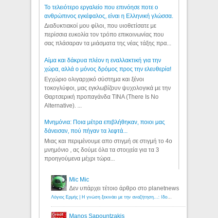
Το τελειότερο εργαλείο που επινόησε ποτε ο
ανθρώπινος εγκέφαλος, είναι η Ελληνική γλώσσα.
Διαδυκτιακοί μου φίλοι, που υιοθετίσατε με
περίσσια ευκολία τον τρόπο επικοινωνίας που
σας πλάσαραν τα μιάσματα της νέας τάξης πρα...
Αίμα και δάκρυα πλέον η εναλλακτική για την
χώρα, αλλά ο μόνος δρόμος προς την ελευθερία!
Εγχώριο ολιγαρχικό σύστημα και ξένοι
τοκογλύφοι, μας εγκλωβίζουν ψυχολογικά με την
Θαρτσερική προπαγάνδα TINA (There Is No
Alternative). ...
Μνημόνια: Ποια μέτρα επιβλήθηκαν, ποιοι μας
δάνεισαν, πού πήγαν τα λεφτά...
Μιας και περιμένουμε απο στιγμή σε στιγμή το 4ο
μνημόνιο , ας δούμε όλα τα στοιχεία για τα 3
προηγούμενα μέχρι τώρα...
Mic Mic
Δεν υπάρχει τέτοιο άρθρο στο planetnews
Λόγιος Ερμής | Η γνώση ξεκινάει με την αναζήτηση...: Ιδού οι 18 που χρωστούν 11 δις ευρώ!
Manos Sapountzakis