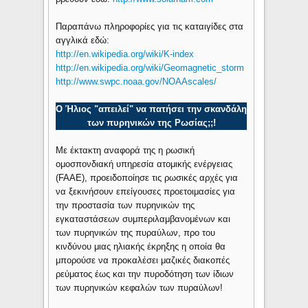
Παραπάνω πληροφορίες για τις καταιγίδες στα
αγγλικά εδώ:
http://en.wikipedia.org/wiki/K-index
http://en.wikipedia.org/wiki/Geomagnetic_storm
http://www.swpc.noaa.gov/NOAAscales/
Ο Ήλιος "απειλεί" να πατήσει την σκανδάλη
των πυρηνικών της Ρωσίας;;!
Mε έκτακτη αναφορά της η ρωσική
ομοσπονδιακή υπηρεσία ατομικής ενέργειας
(FAAE), προειδοποίησε τις ρωσικές αρχές για
να ξεκινήσουν επείγουσες προετοιμασίες για
την προστασία των πυρηνικών της
εγκαταστάσεων συμπεριλαμβανομένων και
των πυρηνικών της πυραύλων, προ του
κινδύνου μιας ηλιακής έκρηξης η οποία θα
μπορούσε να προκαλέσει μαζικές διακοπές
ρεύματος έως και την πυροδότηση των ίδιων
των πυρηνικών κεφαλών των πυραύλων!