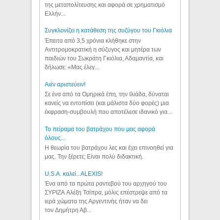
της μεταπολίτευσης και αφορά σε χρηματισμό
Ελλήν...
Συγκλονίζει η κατάθεση της συζύγου του Γκιόλια
Έπειτα από 3,5 χρόνια κλήθηκε στην
Αντιτρομοκρατική η σύζυγος και μητέρα των
παιδιών του Σωκράτη Γκιόλια, Αδαμαντία, και
δήλωσε: «Μας έλεγ...
Aιέν αριστεύειν!
Σε ένα από τα Ομηρικά έπη, την Ιλιάδα, δύναται
κανείς να εντοπίσει (και μάλιστα δύο φορές) μια
έκφραση-συμβουλή που αποτέλεσε ιδανικό για...
Το πείραμα του βατράχου που μας αφορά
όλους...
Η θεωρία του βατράχου λες και έχει επινοηθεί για
μας. Την ξέρετε; Είναι πολύ διδακτική.
U.S.A. καλεί...ALEXIS!
Ένα από τα πρώτα ραντεβού του αρχηγού του
ΣΥΡΙΖΑ Αλέξη Τσίπρα, μόλις επέστρεψε από τα
ιερά χώματα της Αργεντινής ήταν να δει
τον Δημήτρη Αβ...