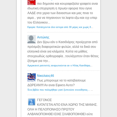
πιο δημοσιο και κουραφεξαλα γραφετε ειναι
ιδιωτικη επιχειρηση η πρωην εφορια που εγινε
ΑΑΔΕ στα χερια των δανειστων και μας πινει το
αιμα... για να πηγαινουν τα λεφτα εξω και οχι υπερ
του Ελληνικου...
Εφορία: Κατάσχονται όλα ύστερα από 30 μέρες και χωρίς δικαστικές αποφάσεις - Λόγιος Ερμής
Αντώνης
Δεν ξέρω εάν ο Κασιδιάρης προέρχεται από
πρόσμιξη διαφορετικών φυλών, αλλά τα δικά σου
ελληνικά είναι για κλάματα. Κοίτα να μάθεις
στοιχειωδώς ορθογραφία...τουλάχιστον όταν θέτεις
ζήτημα για την...
Αμερικανοί ρατσιστές αναρωτιούνται αν ο Ηλίας Κασιδιάρης ανήκει στη λευκή φυλή... - Λόγιος Ερμής
Νικολαος46
Πως μπορουμε να το κατεβασουμε
ΔΩΡΕΑΝ!!!! Αν ειναι Εφικτο Αυτο?
Ένα βιβλίο που πολεμήθηκε γιατί ξυπνούσε συνειδήσεις... - Λόγιος Ερμής | Η γνώση ξεκινάει με την αναζήτηση...
ΓΕΓΟΝΟΣ
ΚΑΤΑΓΕΤΑΙ ΑΠΟ ΕΝΑ ΧΩΡΙΟ ΤΗΣ ΜΑΝΗΣ.
ΟΛΗ Η ΠΕΛΟΠΟΝΗΣΟ ΠΡΩΤΟΥ
ΑΛΒΑΝΟΠΟΙΗΘΕΙ ΕΙΧΕ ΣΛΑΒΟΠΟΙΗΘΕΙ ούτε