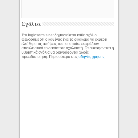
Σχόλια
Στο logiosermis.net δημοσιεύεται κάθε σχόλιο.
Θεωρούμε ότι ο καθένας έχει το δικαίωμα να εκφέρει
ελεύθερα τις απόψεις του, οι οποίες εκφράζουν
αποκλειστικά τον εκάστοτε σχολιαστή. Τα συκοφαντικά ή
υβριστικά σχόλια θα διαγράφονται χωρίς
προειδοποίηση. Περισσότερα στις
οδηγίες χρήσης
.