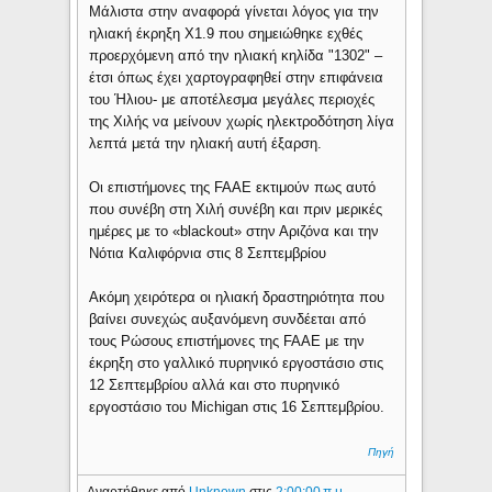
Μάλιστα στην αναφορά γίνεται λόγος για την
ηλιακή έκρηξη X1.9 που σημειώθηκε εχθές
προερχόμενη από την ηλιακή κηλίδα "1302" –
έτσι όπως έχει χαρτογραφηθεί στην επιφάνεια
του Ήλιου- με αποτέλεσμα μεγάλες περιοχές
της Χιλής να μείνουν χωρίς ηλεκτροδότηση λίγα
λεπτά μετά την ηλιακή αυτή έξαρση.
Οι επιστήμονες της FAAE εκτιμούν πως αυτό
που συνέβη στη Χιλή συνέβη και πριν μερικές
ημέρες με το «blackout» στην Αριζόνα και την
Νότια Καλιφόρνια στις 8 Σεπτεμβρίου
Ακόμη χειρότερα οι ηλιακή δραστηριότητα που
βαίνει συνεχώς αυξανόμενη συνδέεται από
τους Ρώσους επιστήμονες της FAAE με την
έκρηξη στο γαλλικό πυρηνικό εργοστάσιο στις
12 Σεπτεμβρίου αλλά και στο πυρηνικό
εργοστάσιο του Michigan στις 16 Σεπτεμβρίου.
Πηγή
Αναρτήθηκε από
Unknown
στις
2:00:00 π.μ.