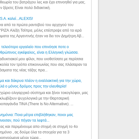
θεωρία του βατράχου λες και έχει επινοηθεί για μας.
ν ξέρετε; Είναι πολύ διδακτική.
S.A. καλεί...ALEXIS!
α από τα πρώτα ραντεβού του αρχηγού του
ΡΙΖΑ Αλέξη Τσίπρα, μόλις επέστρεψε από τα ιερά
ματα της Αργεντινής ήταν να δει τον Δημήτρη Αβ...
 τελειότερο εργαλείο που επινόησε ποτε ο
θρώπινος εγκέφαλος, είναι η Ελληνική γλώσσα.
αδυκτιακοί μου φίλοι, που υιοθετίσατε με περίσσια
κολία τον τρόπο επικοινωνίας που σας πλάσαραν τα
άσματα της νέας τάξης πρα...
μα και δάκρυα πλέον η εναλλακτική για την χώρα,
λά ο μόνος δρόμος προς την ελευθερία!
χώριο ολιγαρχικό σύστημα και ξένοι τοκογλύφοι, μας
κλωβίζουν ψυχολογικά με την Θαρτσερική
οπαγάνδα TINA (There Is No Alternative). ...
ημόνια: Ποια μέτρα επιβλήθηκαν, ποιοι μας
νεισαν, πού πήγαν τα λεφτά...
ας και περιμένουμε απο στιγμή σε στιγμή το 4ο
ημόνιο , ας δούμε όλα τα στοιχεία για τα 3
οηγούμενα μέχρι τώρα...