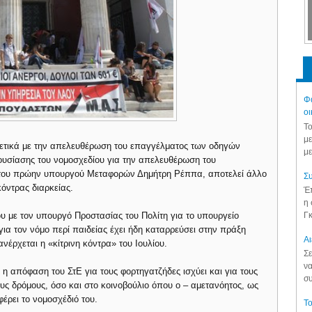
Φά
οι
Το
με
χετικά με την απελευθέρωση του επαγγέλματος των οδηγών
με
υσίασης του νομοσχεδίου για την απελευθέρωση του
η του πρώην υπουργού Μεταφορών Δημήτρη Ρέππα, αποτελεί άλλο
Συ
κόντρας διαρκείας.
Έπ
η 
υ με τον υπουργό Προστασίας του Πολίτη για το υπουργείο
Γκ
για τον νόμο περί παιδείας έχει ήδη καταρρεύσει στην πράξη
Aι
έρχεται η «κίτρινη κόντρα» του Ιουλίου.
Σε
να
η απόφαση του ΣτΕ για τους φορτηγατζήδες ισχύει και για τους
συ
ους δρόμους, όσο και στο κοινοβούλιο όπου ο – αμετανόητος, ως
φέρει το νομοσχέδιό του.
Το