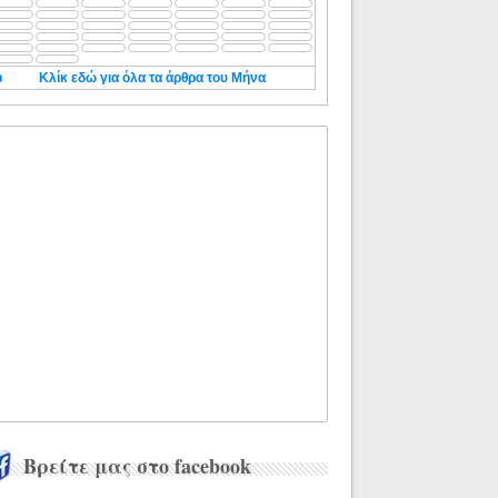
◄
Κλίκ εδώ για όλα τα άρθρα του Μήνα
Βρείτε μας στο facebook