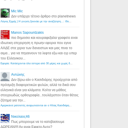
Mic Mic
Δεν υπάρχει τέτοιο άρθρο στο planetnews
Λόγιος Ερμής | Η γνώση ξεκινάει με την αναζήτηση...: Ιδού οι 18 που χρωστούν 11 δις ευρώ!
·
6 years ago
Manos Sapountzakis
πιο δημοσιο και κουραφεξαλα γραφετε ειναι
ιδιωτικη επιχειρηση η πρωην εφορια που εγινε
ΑΑΔΕ στα χερια των δανειστων και μας πινει το
αιμα... για να πηγαινουν τα λεφτα εξω και οχι υπερ
του Ελληνικου...
Εφορία: Κατάσχονται όλα ύστερα από 30 μέρες και χωρίς δικαστικές αποφάσεις - Λόγιος Ερμής
·
6 years ag
Αντώνης
Δεν ξέρω εάν ο Κασιδιάρης προέρχεται από
πρόσμιξη διαφορετικών φυλών, αλλά τα δικά σου
ελληνικά είναι για κλάματα. Κοίτα να μάθεις
στοιχειωδώς ορθογραφία...τουλάχιστον όταν θέτεις
ζήτημα για την...
Αμερικανοί ρατσιστές αναρωτιούνται αν ο Ηλίας Κασιδιάρης ανήκει στη λευκή φυλή... - Λόγιος Ερμής
·
7 yea
Νικολαος46
Πως μπορουμε να το κατεβασουμε
ΔΩΡΕΑΝ!!!! Αν ειναι Εφικτο Αυτο?