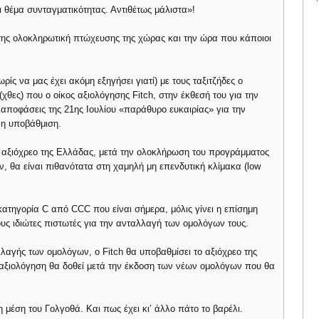
 θέμα συνταγματικότητας. Αντιθέτως μάλιστα»!
 της ολοκληρωτική πτώχευσης της χώρας και την ώρα που κάποιοι
ωρίς να μας έχει ακόμη εξηγήσει γιατί) με τους ταξιτζήδες ο
θες) που ο οίκος αξιολόγησης Fitch, στην έκθεσή του για την
αποφάσεις της 21ης Ιουλίου «παράθυρο ευκαιρίας» για την
νη υποβάθμιση.
το αξιόχρεο της Ελλάδας, μετά την ολοκλήρωση του προγράμματος
 θα είναι πιθανότατα στη χαμηλή μη επενδυτική κλίμακα (low
ατηγορία C από CCC που είναι σήμερα, μόλις γίνει η επίσημη
ς ιδιώτες πιστωτές για την ανταλλαγή των ομολόγων τους.
λλαγής των ομολόγων, ο Fitch θα υποβαθμίσει το αξιόχρεο της
 αξιολόγηση θα δοθεί μετά την έκδοση των νέων ομολόγων που θα
 μέση του Γολγοθά. Και πως έχει κι’ άλλο πάτο το βαρέλι.