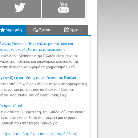
Δημοφιλή
Σχόλια
Αρχείο
κελος Siemens: Το μεγαλύτερο πολιτικό και
κονομικό σκάνδαλο της μεταπολίτευσης!
 σκάνδαλο Siemens στην Ελλάδα είναι ίσως το
γαλύτερο πολιτικό και οικονομικό σκάνδαλο της
ταπολίτευσης και αφορά σε χρηματισμό Ελλήν...
γκλονίζει η κατάθεση της συζύγου του Γκιόλια
ειτα από 3,5 χρόνια κλήθηκε στην Αντιτρομοκρατική
σύζυγος και μητέρα των παιδιών του Σωκράτη
ιόλια, Αδαμαντία, και δήλωσε: «Μας έλεγ...
έν αριστεύειν!
 ένα από τα Ομηρικά έπη, την Ιλιάδα, δύναται κανείς
 εντοπίσει (και μάλιστα δύο φορές) μια έκφραση-
μβουλή που αποτέλεσε ιδανικό για...
 πείραμα του βατράχου που μας αφορά όλους...