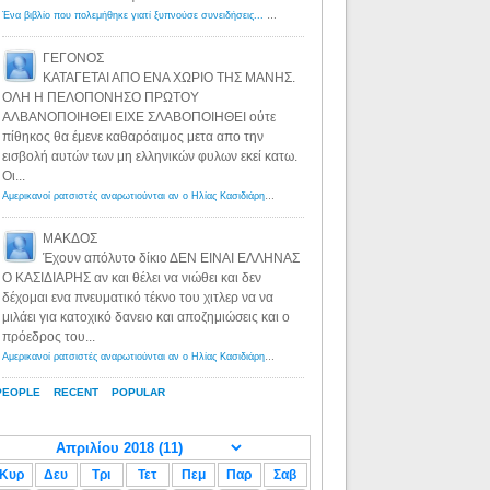
Ένα βιβλίο που πολεμήθηκε γιατί ξυπνούσε συνειδήσεις... - Λόγιος Ερμής | Η γνώση ξεκινάει με την αναζήτηση...
ΓΕΓΟΝΟΣ
ΚΑΤΑΓΕΤΑΙ ΑΠΟ ΕΝΑ ΧΩΡΙΟ ΤΗΣ ΜΑΝΗΣ.
ΟΛΗ Η ΠΕΛΟΠΟΝΗΣΟ ΠΡΩΤΟΥ
ΑΛΒΑΝΟΠΟΙΗΘΕΙ ΕΙΧΕ ΣΛΑΒΟΠΟΙΗΘΕΙ ούτε
πίθηκος θα έμενε καθαρόαιμος μετα απο την
εισβολή αυτών των μη ελληνικών φυλων εκεί κατω.
Οι...
Αμερικανοί ρατσιστές αναρωτιούνται αν ο Ηλίας Κασιδιάρης ανήκει στη λευκή φυλή... - Λόγιος Ερμής
·
8 yea
ΜΑΚΔΟΣ
Έχουν απόλυτο δίκιο ΔΕΝ ΕΙΝΑΙ ΕΛΛΗΝΑΣ
Ο ΚΑΣΙΔΙΑΡΗΣ αν και θέλει να νιώθει και δεν
δέχομαι ενα πνευματικό τέκνο του χιτλερ να να
μιλάει για κατοχικό δανειο και αποζημιώσεις και ο
πρόεδρος του...
Αμερικανοί ρατσιστές αναρωτιούνται αν ο Ηλίας Κασιδιάρης ανήκει στη λευκή φυλή... - Λόγιος Ερμής
·
8 yea
PEOPLE
RECENT
POPULAR
Κυρ
Δευ
Τρι
Τετ
Πεμ
Παρ
Σαβ