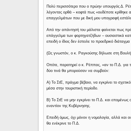
Πολύ περισσότερο που ο πρώην υπουργός Δ. Ρέπ
λέγοντας ορθά – κοφτά πως «ουδέποτε κρίθηκε α
επαγγελμάτων που με δική μου υπογραφή εστάλη
Από την απάντησή του μάλιστα φαίνεται πως πρόκ
επάγγελμα των φορτηγατζήδων – ουσιαστικά κατ
επειδή ο ίδιος δεν έστειλε το προεδρικό διάταγμα 
(Ως γνωστόν, ο κ. Ραγκούσης δήλωσε στη Βουλή 
Οπότε, παρατηρεί ο κ. Ρέππας, «αν το Π.Δ. για τ
δύο τινά θα μπορούσαν να συμβούν:
Α) Το ΣτΕ, πράγμα βέβαιο, να εγκρίνει το σχετικ
μέσα στην τουριστική περίοδο.
Β) Το ΣτΕ να μην εγκρίνει το Π.Δ. και επομένως
εναντίον της Κυβέρνησης.
Επειδή όμως, όχι μόνον η νομολογία, αλλά και ο
θα ενέκρινε το Π.Δ.