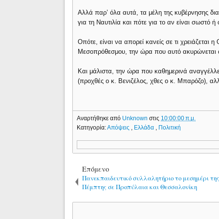
Αλλά παρ’ όλα αυτά, τα μέλη της κυβέρνησης δια
για τη Ναυτιλία και πότε για το αν είναι σωστό ή 
Οπότε, είναι να απορεί κανείς σε τι χρειάζεται
Μεσοπρόθεσμου, την ώρα που αυτό ακυρώνεται απ
Και μάλιστα, την ώρα που καθημερινά αναγγέλλετ
(προχθές ο κ. Βενιζέλος, χθες ο κ. Μπαρόζο), α
Αναρτήθηκε από
Unknown
στις
10:00:00 π.μ.
Κατηγορία:
Απόψεις
,
Ελλάδα
,
Πολιτική
Επόμενο
Πανεκπαιδευτικό συλλαλητήριο το μεσημέρι τη
Πέμπτης σε Προπύλαια και Θεσσαλονίκη