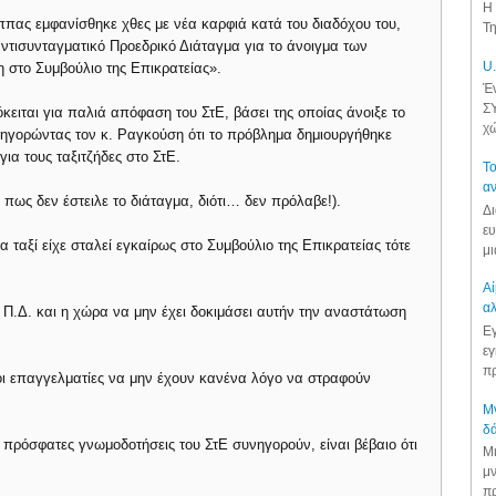
Η 
πας εμφανίσθηκε χθες με νέα καρφιά κατά του διαδόχου του,
Τη
ντισυνταγματικό Προεδρικό Διάταγμα για το άνοιγμα των
U.
 στο Συμβούλιο της Επικρατείας».
Έν
ΣΥ
ειται για παλιά απόφαση του ΣτΕ, βάσει της οποίας άνοιξε το
χώ
ηγορώντας τον κ. Ραγκούση ότι το πρόβλημα δημιουργήθηκε
για τους ταξιτζήδες στο ΣτΕ.
Το
αν
πως δεν έστειλε το διάταγμα, διότι… δεν πρόλαβε!).
Δι
ευ
α ταξί είχε σταλεί εγκαίρως στο Συμβούλιο της Επικρατείας τότε
μι
Αί
αλ
ό Π.Δ. και η χώρα να μην έχει δοκιμάσει αυτήν την αναστάτωση
Εγ
εγ
πρ
 οι επαγγελματίες να μην έχουν κανένα λόγο να στραφούν
Μν
δά
ι πρόσφατες γνωμοδοτήσεις του ΣτΕ συνηγορούν, είναι βέβαιο ότι
Μι
μν
πρ