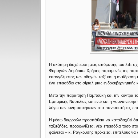
Η σκόπιμη διοχέτευση μιας απόφασης του ΣτΕ σ
Φορτηγών Δημόσιας Χρήσης παραμονές της παρο
επαγγέλματος των οδηγών ταξί και η αντίδρασ
ένα επεισόδιο στο σίριαλ μιας ενδοκυβερνητικής 
Μετά την παραίτηση Παμπούκη και την κόντρα το
Εμπορικής Ναυτιλίας και ενώ και η «συναίνεση» 
λόγω των κινητοποιήσεων στα πανεπιστήμια, επαν
Η μέσω διαρροών προσπάθεια να καταδειχθεί ότι 
ταξιτζήδες, προοιωνίζεται νέα επεισόδια τόσο στ
φαίνεται – κ. Ραγκούσης πρόκειται επιτέλους να 