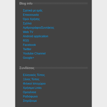
Blog info
Σχετικά με εμάς
Eπικοινωνία
Όροι Χρήσης
Σχόλια
Αρθρογράφοι/Συντάκτες
Web TV
Android application
RSS
Facebook
Twitter
Youtube Channel
Google+
Συνδέσεις
Ελληνικός Τύπος
Ξένος Τύπος
Φιλικοί Ιστοχώροι
Χρήσιμα Links
Ομογένεια
Ραδιόφωνο
Στηρίζουμε