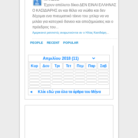
Έχουν απόλυτο δίκιο ΔΕΝ ΕΙΝΑΙ ΕΛΛΗΝΑΣ
Ο ΚΑΣΙΔΙΑΡΗΣ αν και θέλει να νιώθει και δεν
δέχομαι ενα πνευματικό τέκνο του χιτλερ να να
μιλάει για κατοχικό δανειο και αποζημιώσεις και ο
πρόεδρος του...
Αμερικανοί ρατσιστές αναρωτιούνται αν ο Ηλίας Κασιδιάρης ανήκει στη λευκή φυλή... - Λόγιος Ερμής
PEOPLE
RECENT
POPULAR
Κυρ
Δευ
Τρι
Τετ
Πεμ
Παρ
Σαβ
◄
Κλίκ εδώ για όλα τα άρθρα του Μήνα