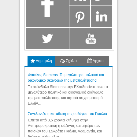
Δημοφιλή
Σχόλια
Αρχείο
Φάκελος Siemens: Το μεγαλύτερο πολιτικό και
οικονομικό σκάνδαλο της μεταπολίτευσης!
Το σκάνδαλο Siemens στην Ελλάδα είναι ίσως το
μεγαλύτερο πολιτικό και οικονομικό σκάνδαλο
της μεταπολίτευσης και αφορά σε χρηματισμό
Ελλήν...
Συγκλονίζει η κατάθεση της συζύγου του Γκιόλια
Έπειτα από 3,5 χρόνια κλήθηκε στην
Αντιτρομοκρατική η σύζυγος και μητέρα των
παιδιών του Σωκράτη Γκιόλια, Αδαμαντία, και
δήλωσε: «Μας έλεγ...