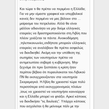
Και τώρα τι θα πρέπει να περιμένει η Ελλάδα;
Για να μην είμαστε γραφικοί και υπερβολικοί
κανείς δεν περιμένει να μας βάλουν στο …
μοίρασμα του πετρελαίου. Αλλά θα είναι
μάλλον αδιανόητο να μην δούμε ελληνικές
εταιρείες να δραστηριοποιούνται στη Λιβύη που
πλέον χειάζεται τα πάντα. Ανοικοδόμηση
,τηλεπικοινωνίες,οτιδήποτε μπορούν ελληνικές
εταιρείες να αναλάβουν θα πρέπει ασφαλώς
να διεκδικηθεί. Ακόμη και την υπόθεση της
σωτηρίας των ναυπηγείων πρέπει να
αντιμετωπίσει σοβαρά η κυβέρνηση. Μην
ξεχνάμε ότι πριν ξεσπάσει η κρίση ήταν
περίπου βέβαιο ότι πυραυλακατοι του Λιβυκού
ΠΝ θα εκσυγχρονιζονταν στα ναυπηγεία
Σκαραμαγκά. Η Λβύη θα χρειαστεί τώρα πολύ
περισσότερα από εκσυχγρονισμούς πλοίων
,ίσως να χρειαστεί να ναυπηγήσει καινούργια
και η Ελλάδα μπορεί να φτιάξει. Αρκεί κάποιος
να διεκδικήσει “τις δουλειές”. Υπάρχει κάποιος
που ασχολείται ή θα μείνουμε πάλι με την