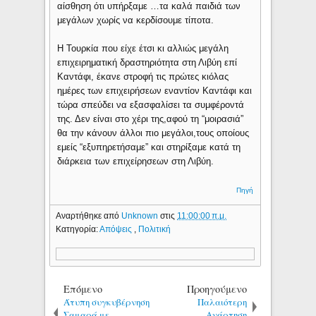
αίσθηση ότι υπήρξαμε …τα καλά παιδιά των
μεγάλων χωρίς να κερδίσουμε τίποτα.
Η Τουρκία που είχε έτσι κι αλλιώς μεγάλη
επιχειρηματική δραστηριότητα στη Λιβύη επί
Καντάφι, έκανε στροφή τις πρώτες κιόλας
ημέρες των επιχειρήσεων εναντίον Καντάφι και
τώρα σπεύδει να εξασφαλίσει τα συμφέροντά
της. Δεν είναι στο χέρι της,αφού τη “μοιρασιά”
θα την κάνουν άλλοι πιο μεγάλοι,τους οποίους
εμείς “εξυπηρετήσαμε” και στηρίξαμε κατά τη
διάρκεια των επιχείρησεων στη Λιβύη.
Πηγή
Αναρτήθηκε από
Unknown
στις
11:00:00 π.μ.
Κατηγορία:
Απόψεις
,
Πολιτική
Επόμενο
Προηγούμενο
Άτυπη συγκυβέρνηση
Παλαιότερη
Σαμαρά με
Ανάρτηση