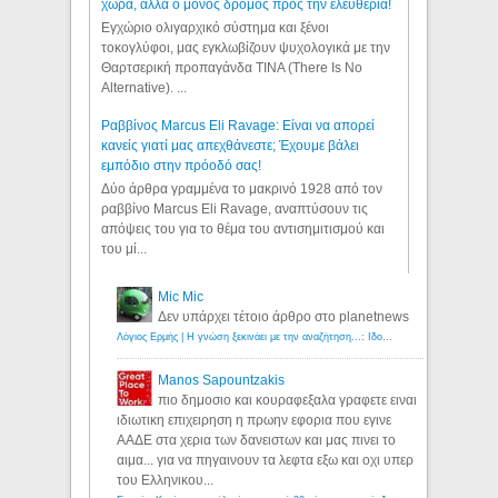
χώρα, αλλά ο μόνος δρόμος προς την ελευθερία!
Εγχώριο ολιγαρχικό σύστημα και ξένοι
τοκογλύφοι, μας εγκλωβίζουν ψυχολογικά με την
Θαρτσερική προπαγάνδα TINA (There Is No
Alternative). ...
Ραββίνος Marcus Eli Ravage: Είναι να απορεί
κανείς γιατί μας απεχθάνεστε; Έχουμε βάλει
εμπόδιο στην πρόοδό σας!
Δύο άρθρα γραμμένα το μακρινό 1928 από τον
ραββίνο Marcus Eli Ravage, αναπτύσουν τις
απόψεις του για το θέμα του αντισημιτισμού και
του μί...
Mic Mic
Δεν υπάρχει τέτοιο άρθρο στο planetnews
Λόγιος Ερμής | Η γνώση ξεκινάει με την αναζήτηση...: Ιδού οι 18 που χρωστούν 11 δις ευρώ!
Manos Sapountzakis
πιο δημοσιο και κουραφεξαλα γραφετε ειναι
ιδιωτικη επιχειρηση η πρωην εφορια που εγινε
ΑΑΔΕ στα χερια των δανειστων και μας πινει το
αιμα... για να πηγαινουν τα λεφτα εξω και οχι υπερ
του Ελληνικου...