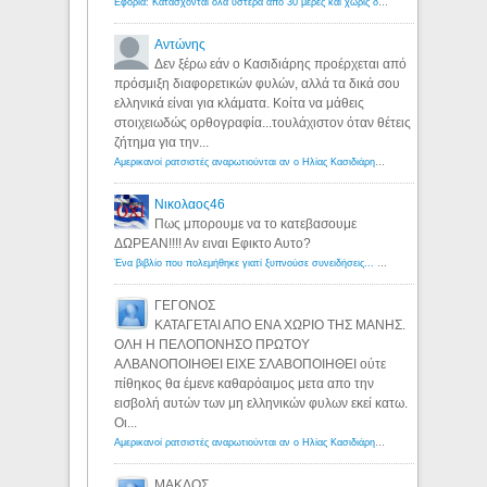
Εφορία: Κατάσχονται όλα ύστερα από 30 μέρες και χωρίς δικαστικές αποφάσεις - Λόγιος Ερμής
Αντώνης
Δεν ξέρω εάν ο Κασιδιάρης προέρχεται από
πρόσμιξη διαφορετικών φυλών, αλλά τα δικά σου
ελληνικά είναι για κλάματα. Κοίτα να μάθεις
στοιχειωδώς ορθογραφία...τουλάχιστον όταν θέτεις
ζήτημα για την...
Αμερικανοί ρατσιστές αναρωτιούνται αν ο Ηλίας Κασιδιάρης ανήκει στη λευκή φυλή... - Λόγιος Ερμής
Νικολαος46
Πως μπορουμε να το κατεβασουμε
ΔΩΡΕΑΝ!!!! Αν ειναι Εφικτο Αυτο?
Ένα βιβλίο που πολεμήθηκε γιατί ξυπνούσε συνειδήσεις... - Λόγιος Ερμής | Η γνώση ξεκινάει με την αναζήτηση...
ΓΕΓΟΝΟΣ
ΚΑΤΑΓΕΤΑΙ ΑΠΟ ΕΝΑ ΧΩΡΙΟ ΤΗΣ ΜΑΝΗΣ.
ΟΛΗ Η ΠΕΛΟΠΟΝΗΣΟ ΠΡΩΤΟΥ
ΑΛΒΑΝΟΠΟΙΗΘΕΙ ΕΙΧΕ ΣΛΑΒΟΠΟΙΗΘΕΙ ούτε
πίθηκος θα έμενε καθαρόαιμος μετα απο την
εισβολή αυτών των μη ελληνικών φυλων εκεί κατω.
Οι...
Αμερικανοί ρατσιστές αναρωτιούνται αν ο Ηλίας Κασιδιάρης ανήκει στη λευκή φυλή... - Λόγιος Ερμής
ΜΑΚΔΟΣ