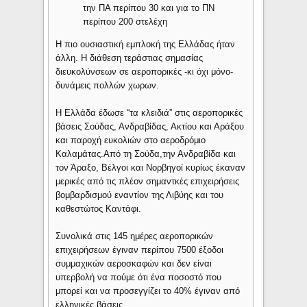
την ΠΑ περίπου 30 και για το ΠΝ
περίπου 200 στελέχη
Η πιο ουσιαστική εμπλοκή της Ελλάδας ήταν
άλλη. Η διάθεση τεράστιας σημασίας
διευκολύνσεων σε αεροπορικές -κι όχι μόνο-
δυνάμεις πολλών χωρων.
Η Ελλάδα έδωσε “τα κλειδιά” στις αεροπορικές
βάσεις Σούδας, Ανδραβίδας, Ακτίου και Αράξου
και παροχή ευκολιών στο αεροδρόμιο
Καλαμάτας.Από τη Σούδα,την Ανδραβίδα και
τον Άραξο, Βέλγοι και Νορβηγοί κυρίως έκαναν
μερικές από τις πλέον σημαντκές επιχειρήσεις
βομβαρδισμού εναντίον της Λιβύης και του
καθεστώτος Καντάφι.
Συνολικά στις 145 ημέρες αεροπορικών
επιχειρήσεων έγιναν περίπου 7500 έξοδοι
συμμαχικών αεροσκαφών και δεν είναι
υπερβολή να πούμε ότι ένα ποσοστό που
μπορεί και να προσεγγίζει το 40% έγιναν από
ελληνικές βάσεις.