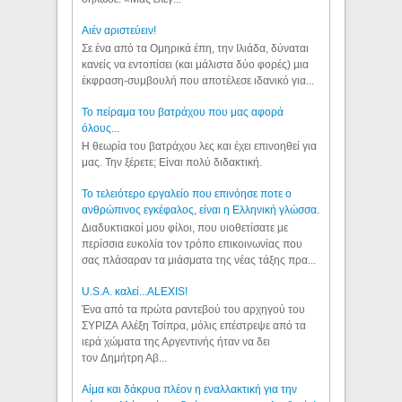
Aιέν αριστεύειν!
Σε ένα από τα Ομηρικά έπη, την Ιλιάδα, δύναται
κανείς να εντοπίσει (και μάλιστα δύο φορές) μια
έκφραση-συμβουλή που αποτέλεσε ιδανικό για...
Το πείραμα του βατράχου που μας αφορά
όλους...
Η θεωρία του βατράχου λες και έχει επινοηθεί για
μας. Την ξέρετε; Είναι πολύ διδακτική.
Το τελειότερο εργαλείο που επινόησε ποτε ο
ανθρώπινος εγκέφαλος, είναι η Ελληνική γλώσσα.
Διαδυκτιακοί μου φίλοι, που υιοθετίσατε με
περίσσια ευκολία τον τρόπο επικοινωνίας που
σας πλάσαραν τα μιάσματα της νέας τάξης πρα...
U.S.A. καλεί...ALEXIS!
Ένα από τα πρώτα ραντεβού του αρχηγού του
ΣΥΡΙΖΑ Αλέξη Τσίπρα, μόλις επέστρεψε από τα
ιερά χώματα της Αργεντινής ήταν να δει
τον Δημήτρη Αβ...
Αίμα και δάκρυα πλέον η εναλλακτική για την