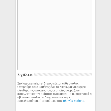
Σχόλια
Στο logiosermis.net δημοσιεύεται κάθε σχόλιο.
Θεωρούμε ότι ο καθένας έχει το δικαίωμα να εκφέρει
ελεύθερα τις απόψεις του, οι οποίες εκφράζουν
αποκλειστικά τον εκάστοτε σχολιαστή. Τα συκοφαντικά ή
υβριστικά σχόλια θα διαγράφονται χωρίς
προειδοποίηση. Περισσότερα στις
οδηγίες χρήσης
.