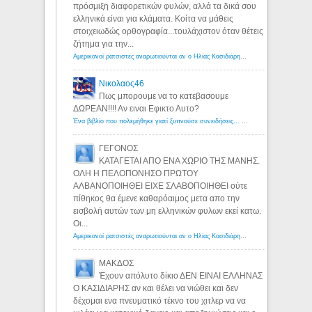
πρόσμιξη διαφορετικών φυλών, αλλά τα δικά σου
ελληνικά είναι για κλάματα. Κοίτα να μάθεις
στοιχειωδώς ορθογραφία...τουλάχιστον όταν θέτεις
ζήτημα για την...
Αμερικανοί ρατσιστές αναρωτιούνται αν ο Ηλίας Κασιδιάρης ανήκει στη λευκή φυλή... - Λόγιος Ερμής
Νικολαος46
Πως μπορουμε να το κατεβασουμε
ΔΩΡΕΑΝ!!!! Αν ειναι Εφικτο Αυτο?
Ένα βιβλίο που πολεμήθηκε γιατί ξυπνούσε συνειδήσεις... - Λόγιος Ερμής | Η γνώση ξεκινάει με την αναζήτηση...
ΓΕΓΟΝΟΣ
ΚΑΤΑΓΕΤΑΙ ΑΠΟ ΕΝΑ ΧΩΡΙΟ ΤΗΣ ΜΑΝΗΣ.
ΟΛΗ Η ΠΕΛΟΠΟΝΗΣΟ ΠΡΩΤΟΥ
ΑΛΒΑΝΟΠΟΙΗΘΕΙ ΕΙΧΕ ΣΛΑΒΟΠΟΙΗΘΕΙ ούτε
πίθηκος θα έμενε καθαρόαιμος μετα απο την
εισβολή αυτών των μη ελληνικών φυλων εκεί κατω.
Οι...
Αμερικανοί ρατσιστές αναρωτιούνται αν ο Ηλίας Κασιδιάρης ανήκει στη λευκή φυλή... - Λόγιος Ερμής
ΜΑΚΔΟΣ
Έχουν απόλυτο δίκιο ΔΕΝ ΕΙΝΑΙ ΕΛΛΗΝΑΣ
Ο ΚΑΣΙΔΙΑΡΗΣ αν και θέλει να νιώθει και δεν
δέχομαι ενα πνευματικό τέκνο του χιτλερ να να