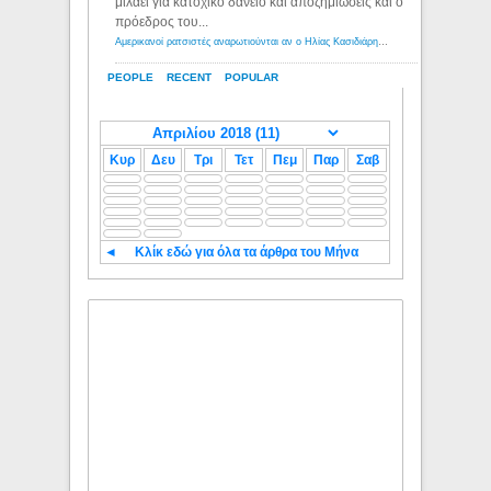
μιλάει για κατοχικό δανειο και αποζημιώσεις και ο
πρόεδρος του...
Αμερικανοί ρατσιστές αναρωτιούνται αν ο Ηλίας Κασιδιάρης ανήκει στη λευκή φυλή... - Λόγιος Ερμής
PEOPLE
RECENT
POPULAR
Κυρ
Δευ
Τρι
Τετ
Πεμ
Παρ
Σαβ
◄
Κλίκ εδώ για όλα τα άρθρα του Μήνα