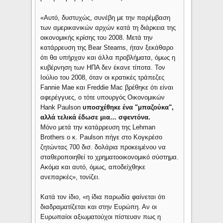
«Αυτό, δυστυχώς, συνέβη με την παρέμβαση
των αμερικανικών αρχών κατά τη διάρκεια της
οικονομικής κρίσης του 2008. Μετά την
κατάρρευση της Bear Stearns, ήταν ξεκάθαρο
ότι θα υπήρχαν και άλλα προβλήματα, όμως η
κυβέρνηση των ΗΠΑ δεν έκανε τίποτα. Τον
Ιούλιο του 2008, όταν οι κρατικές τράπεζες
Fannie Mae και Freddie Mac βρέθηκε ότι είναι
αφερέγγυες, ο τότε υπουργός Οικονομικών
Hank Paulson
υποσχέθηκε ένα "μπαζούκα",
αλλά τελικά έδωσε μια… σφεντόνα.
Μόνο μετά την κατάρρευση της Lehman
Brothers ο κ. Paulson πήγε στο Κογκρέσο
ζητώντας 700 δισ. δολάρια προκειμένου να
σταθεροποιηθεί το χρηματοοικονομικό σύστημα.
Ακόμα και αυτό, όμως, αποδείχθηκε
ανεπαρκές», τονίζει.
Κατά τον ίδιο, «η ίδια παρωδία φαίνεται ότι
διαδραματίζεται και στην Ευρώπη. Αν οι
Ευρωπαίοι αξιωματούχοι πίστευαν πως η