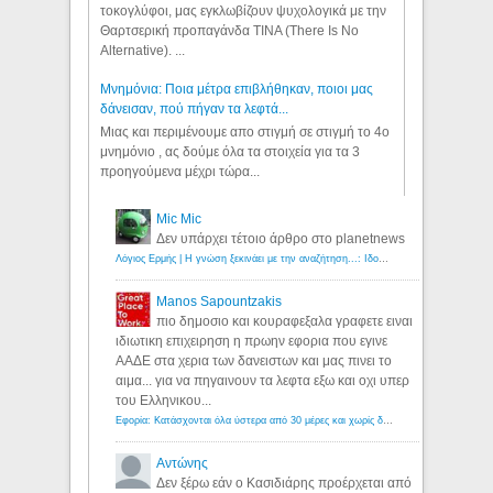
τοκογλύφοι, μας εγκλωβίζουν ψυχολογικά με την
Θαρτσερική προπαγάνδα TINA (There Is No
Alternative). ...
Μνημόνια: Ποια μέτρα επιβλήθηκαν, ποιοι μας
δάνεισαν, πού πήγαν τα λεφτά...
Μιας και περιμένουμε απο στιγμή σε στιγμή το 4ο
μνημόνιο , ας δούμε όλα τα στοιχεία για τα 3
προηγούμενα μέχρι τώρα...
Mic Mic
Δεν υπάρχει τέτοιο άρθρο στο planetnews
Λόγιος Ερμής | Η γνώση ξεκινάει με την αναζήτηση...: Ιδού οι 18 που χρωστούν 11 δις ευρώ!
Manos Sapountzakis
πιο δημοσιο και κουραφεξαλα γραφετε ειναι
ιδιωτικη επιχειρηση η πρωην εφορια που εγινε
ΑΑΔΕ στα χερια των δανειστων και μας πινει το
αιμα... για να πηγαινουν τα λεφτα εξω και οχι υπερ
του Ελληνικου...
Εφορία: Κατάσχονται όλα ύστερα από 30 μέρες και χωρίς δικαστικές αποφάσεις - Λόγιος Ερμής
Αντώνης
Δεν ξέρω εάν ο Κασιδιάρης προέρχεται από