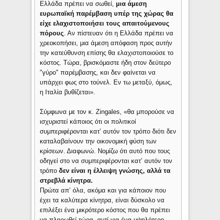
Ελλάδα πρέπει να σωθεί,
μια άμεση
ευρωπαϊκή παρέμβαση υπέρ της χώρας θα
είχε ελαχιστοποιήσει τους απαιτούμενους
πόρους
. Αν πίστευαν ότι η Ελλάδα πρέπει να
χρεοκοπήσει, μια άμεση απόφαση προς αυτήν
την κατεύθυνση επίσης θα ελαχιστοποιούσε το
κόστος. Τώρα, βρισκόμαστε ήδη στον δεύτερο
"γύρο" παρέμβασης, και δεν φαίνεται να
υπάρχει φως στο τούνελ. Εν τω μεταξύ, όμως,
η Ιταλία βυθίζεται».
Σύμφωνα με τον κ. Zingales, «θα μπορούσε να
ισχυριστεί κάποιος ότι οι πολιτικοί
συμπεριφέρονται κατ’ αυτόν τον τρόπο διότι δεν
καταλαβαίνουν την οικονομική φύση των
κρίσεων. Διαφωνώ. Νομίζω ότι αυτό που τους
οδηγεί στο να συμπεριφέρονται κατ’ αυτόν τον
τρόπο
δεν είναι η έλλειψη γνώσης, αλλά τα
στρεβλά κίνητρα.
Πρώτα απ’ όλα, ακόμα και για κάποιον που
έχει τα καλύτερα κίνητρα, είναι δύσκολο να
επιλέξει ένα μικρότερο κόστος που θα πρέπει
να πληρωθεί τώρα, αντί για ένα υψηλότερο