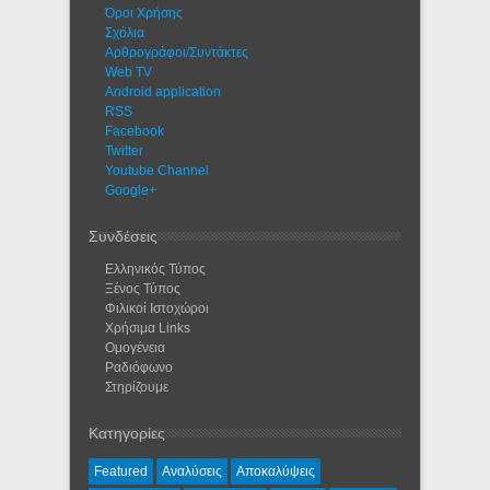
Όροι Χρήσης
Σχόλια
Αρθρογράφοι/Συντάκτες
Web TV
Android application
RSS
Facebook
Twitter
Youtube Channel
Google+
Συνδέσεις
Ελληνικός Τύπος
Ξένος Τύπος
Φιλικοί Ιστοχώροι
Χρήσιμα Links
Ομογένεια
Ραδιόφωνο
Στηρίζουμε
Κατηγορίες
Featured
Αναλύσεις
Αποκαλύψεις