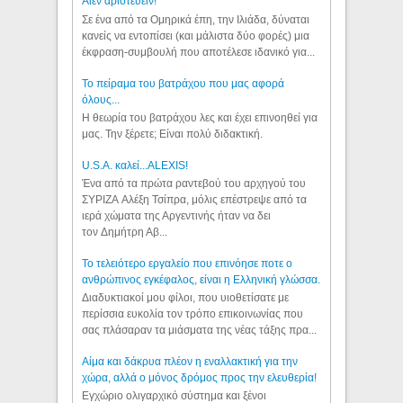
Aιέν αριστεύειν!
Σε ένα από τα Ομηρικά έπη, την Ιλιάδα, δύναται
κανείς να εντοπίσει (και μάλιστα δύο φορές) μια
έκφραση-συμβουλή που αποτέλεσε ιδανικό για...
Το πείραμα του βατράχου που μας αφορά
όλους...
Η θεωρία του βατράχου λες και έχει επινοηθεί για
μας. Την ξέρετε; Είναι πολύ διδακτική.
U.S.A. καλεί...ALEXIS!
Ένα από τα πρώτα ραντεβού του αρχηγού του
ΣΥΡΙΖΑ Αλέξη Τσίπρα, μόλις επέστρεψε από τα
ιερά χώματα της Αργεντινής ήταν να δει
τον Δημήτρη Αβ...
Το τελειότερο εργαλείο που επινόησε ποτε ο
ανθρώπινος εγκέφαλος, είναι η Ελληνική γλώσσα.
Διαδυκτιακοί μου φίλοι, που υιοθετίσατε με
περίσσια ευκολία τον τρόπο επικοινωνίας που
σας πλάσαραν τα μιάσματα της νέας τάξης πρα...
Αίμα και δάκρυα πλέον η εναλλακτική για την
χώρα, αλλά ο μόνος δρόμος προς την ελευθερία!
Εγχώριο ολιγαρχικό σύστημα και ξένοι