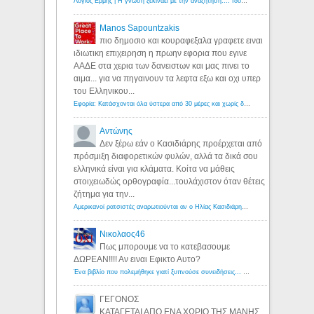
Λόγιος Ερμής | Η γνώση ξεκινάει με την αναζήτηση...: Ιδού οι 18 που χρωστούν 11 δις ευρώ!
Manos Sapountzakis
πιο δημοσιο και κουραφεξαλα γραφετε ειναι
ιδιωτικη επιχειρηση η πρωην εφορια που εγινε
ΑΑΔΕ στα χερια των δανειστων και μας πινει το
αιμα... για να πηγαινουν τα λεφτα εξω και οχι υπερ
του Ελληνικου...
Εφορία: Κατάσχονται όλα ύστερα από 30 μέρες και χωρίς δικαστικές αποφάσεις - Λόγιος Ερμής
Αντώνης
Δεν ξέρω εάν ο Κασιδιάρης προέρχεται από
πρόσμιξη διαφορετικών φυλών, αλλά τα δικά σου
ελληνικά είναι για κλάματα. Κοίτα να μάθεις
στοιχειωδώς ορθογραφία...τουλάχιστον όταν θέτεις
ζήτημα για την...
Αμερικανοί ρατσιστές αναρωτιούνται αν ο Ηλίας Κασιδιάρης ανήκει στη λευκή φυλή... - Λόγιος Ερμής
Νικολαος46
Πως μπορουμε να το κατεβασουμε
ΔΩΡΕΑΝ!!!! Αν ειναι Εφικτο Αυτο?
Ένα βιβλίο που πολεμήθηκε γιατί ξυπνούσε συνειδήσεις... - Λόγιος Ερμής | Η γνώση ξεκινάει με την αναζήτηση...
ΓΕΓΟΝΟΣ
ΚΑΤΑΓΕΤΑΙ ΑΠΟ ΕΝΑ ΧΩΡΙΟ ΤΗΣ ΜΑΝΗΣ.