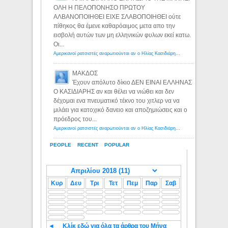
ΟΛΗ Η ΠΕΛΟΠΟΝΗΣΟ ΠΡΩΤΟΥ
ΑΛΒΑΝΟΠΟΙΗΘΕΙ ΕΙΧΕ ΣΛΑΒΟΠΟΙΗΘΕΙ ούτε
πίθηκος θα έμενε καθαρόαιμος μετα απο την
εισβολή αυτών των μη ελληνικών φυλων εκεί κατω.
Οι...
Αμερικανοί ρατσιστές αναρωτιούνται αν ο Ηλίας Κασιδιάρης ανήκει στη λευκή φυλή... - Λόγιος Ερμής
ΜΑΚΔΟΣ
Έχουν απόλυτο δίκιο ΔΕΝ ΕΙΝΑΙ ΕΛΛΗΝΑΣ
Ο ΚΑΣΙΔΙΑΡΗΣ αν και θέλει να νιώθει και δεν
δέχομαι ενα πνευματικό τέκνο του χιτλερ να να
μιλάει για κατοχικό δανειο και αποζημιώσεις και ο
πρόεδρος του...
Αμερικανοί ρατσιστές αναρωτιούνται αν ο Ηλίας Κασιδιάρης ανήκει στη λευκή φυλή... - Λόγιος Ερμής
PEOPLE
RECENT
POPULAR
Κυρ
Δευ
Τρι
Τετ
Πεμ
Παρ
Σαβ
◄
Κλίκ εδώ για όλα τα άρθρα του Μήνα