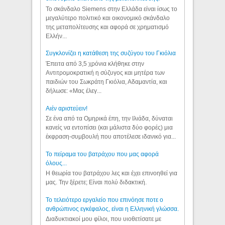
Το σκάνδαλο Siemens στην Ελλάδα είναι ίσως το
μεγαλύτερο πολιτικό και οικονομικό σκάνδαλο
της μεταπολίτευσης και αφορά σε χρηματισμό
Ελλήν...
Συγκλονίζει η κατάθεση της συζύγου του Γκιόλια
Έπειτα από 3,5 χρόνια κλήθηκε στην
Αντιτρομοκρατική η σύζυγος και μητέρα των
παιδιών του Σωκράτη Γκιόλια, Αδαμαντία, και
δήλωσε: «Μας έλεγ...
Aιέν αριστεύειν!
Σε ένα από τα Ομηρικά έπη, την Ιλιάδα, δύναται
κανείς να εντοπίσει (και μάλιστα δύο φορές) μια
έκφραση-συμβουλή που αποτέλεσε ιδανικό για...
Το πείραμα του βατράχου που μας αφορά
όλους...
Η θεωρία του βατράχου λες και έχει επινοηθεί για
μας. Την ξέρετε; Είναι πολύ διδακτική.
Το τελειότερο εργαλείο που επινόησε ποτε ο
ανθρώπινος εγκέφαλος, είναι η Ελληνική γλώσσα.
Διαδυκτιακοί μου φίλοι, που υιοθετίσατε με