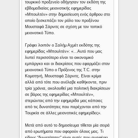
τουρκικό προξενείο οδήγησαν τον εκδότη της
εβδομαδιαίας μειονοτικής εφημερίδας
«Μπουλτέν» στην δημοσίευση ενός άρθρου στο
οποίο ξεσκεπάζει τον ρόλο του προξένου
Μουσταφά Σάρνιτς σε σχέση με τον τοπικό
μειονοτικό Τύπο.
Γράφει λοιπόν ο Σαλήμ Αχμέτ εκδότης της
εφημερίδας «Μπουλτέν»: «…Αυτό που μας
λυπεί περισσότερο είναι το οικονομικό
εμπάργκο και οι διακρίσεις που εφαρμόζει στον
μειονοτικό Τύπο ο Πρόξενος της T.C. στην
Κομοτηνή, Μουσταφά Σάρνιτς. Είναι κρίμα
αλλά από τότε που ανέλαβε καθήκοντα, πριν
τρία χρόνια, ακολουθεί μια πολιτική διακρίσεων
σε βάρος της εφημερίδας «Μπουλτέν»,
στερώντας από την εφημερίδα μας κάποιες
από τις δυνατότητες που παρέχονται από την
Τουρκία σε άλλες μειονοτικές εφημερίδες».
Μετά από αυτό το δημοσίευμα τίθεται μία σειρά
από ερωτήματα που αφορούν όλους μας. Τι
είδους “δυνατότητες” είναι αυτές που αναφέρει