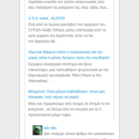
περίσσια ευκολία τον τρόπο επικοινωνίας που
σας πλάσαραν τα μιάσματα της νέας τάξης πρα...
U.S.A. καλεί...ALEXIS!
Ένα από τα πρώτα ραντεβού του αρχηγού του
ΣΥΡΙΖΑ Αλέξη Τσίπρα, μόλις επέστρεψε από τα
ιερά χώματα της Αργεντινής ήταν να δει
τον Δημήτρη Αβ...
Αίμα και δάκρυα πλέον η εναλλακτική για την
χώρα, αλλά ο μόνος δρόμος προς την ελευθερία!
Εγχώριο ολιγαρχικό σύστημα και ξένοι
τοκογλύφοι, μας εγκλωβίζουν ψυχολογικά με την
Θαρτσερική προπαγάνδα TINA (There Is No
Alternative). ...
Μνημόνια: Ποια μέτρα επιβλήθηκαν, ποιοι μας
δάνεισαν, πού πήγαν τα λεφτά...
Μιας και περιμένουμε απο στιγμή σε στιγμή το 4ο
μνημόνιο , ας δούμε όλα τα στοιχεία για τα 3
προηγούμενα μέχρι τώρα...
Mic Mic
Δεν υπάρχει τέτοιο άρθρο στο planetnews