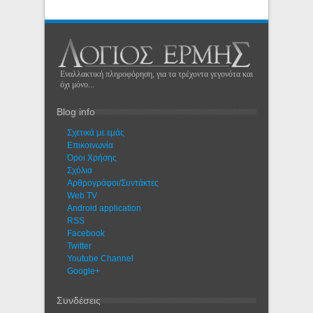
Εναλλακτική πληροφόρηση, για τα τρέχοντα γεγονότα και
όχι μόνο...
Blog info
Σχετικά με εμάς
Eπικοινωνία
Όροι Χρήσης
Σχόλια
Αρθρογράφοι/Συντάκτες
Web TV
Android application
RSS
Facebook
Twitter
Youtube Channel
Google+
Συνδέσεις