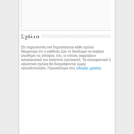
Σχόλια
Στο logiosermis.net δημοσιεύεται κάθε σχόλιο.
Θεωρούμε ότι ο καθένας έχει το δικαίωμα να εκφέρει
ελεύθερα τις απόψεις του, οι οποίες εκφράζουν
αποκλειστικά τον εκάστοτε σχολιαστή. Τα συκοφαντικά ή
υβριστικά σχόλια θα διαγράφονται χωρίς
προειδοποίηση. Περισσότερα στις
οδηγίες χρήσης
.