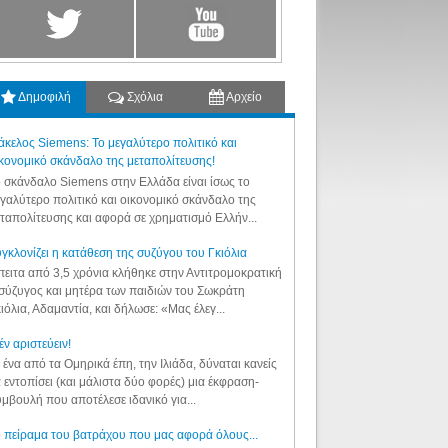
Δημοφιλή
Σχόλια
Αρχείο
κελος Siemens: Το μεγαλύτερο πολιτικό και
κονομικό σκάνδαλο της μεταπολίτευσης!
 σκάνδαλο Siemens στην Ελλάδα είναι ίσως το
γαλύτερο πολιτικό και οικονομικό σκάνδαλο της
ταπολίτευσης και αφορά σε χρηματισμό Ελλήν...
γκλονίζει η κατάθεση της συζύγου του Γκιόλια
ειτα από 3,5 χρόνια κλήθηκε στην Αντιτρομοκρατική
σύζυγος και μητέρα των παιδιών του Σωκράτη
ιόλια, Αδαμαντία, και δήλωσε: «Μας έλεγ...
έν αριστεύειν!
 ένα από τα Ομηρικά έπη, την Ιλιάδα, δύναται κανείς
 εντοπίσει (και μάλιστα δύο φορές) μια έκφραση-
μβουλή που αποτέλεσε ιδανικό για...
 πείραμα του βατράχου που μας αφορά όλους...