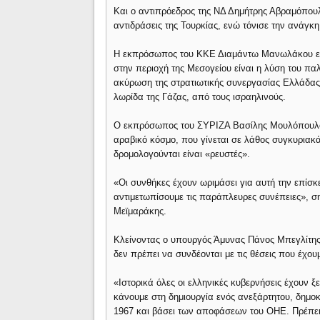
Και ο αντιπρόεδρος της ΝΔ Δημήτρης Αβραμόπουλο
αντιδράσεις της Τουρκίας, ενώ τόνισε την ανάγκ
Η εκπρόσωπος του ΚΚΕ Διαμάντω Μανωλάκου επεσή
στην περιοχή της Μεσογείου είναι η λύση του παλ
ακύρωση της στρατιωτικής συνεργασίας Ελλάδας -
λωρίδα της Γάζας, από τους ισραηλινούς.
Ο εκπρόσωπος του ΣΥΡΙΖΑ Βασίλης Μουλόπουλος 
αραβικό κόσμο, που γίνεται σε λάθος συγκυριακά κ
δρομολογούνται είναι «ρευστές».
«Οι συνθήκες έχουν ωριμάσει για αυτή την επίσκ
αντιμετωπίσουμε τις παράπλευρες συνέπειες», 
Μεϊμαράκης.
Κλείνοντας ο υπουργός Άμυνας Πάνος Μπεγλίτης τ
δεν πρέπει να συνδέονται με τις θέσεις που έχου
«Ιστορικά όλες οι ελληνικές κυβερνήσεις έχουν 
κάνουμε στη δημιουργία ενός ανεξάρτητου, δημοκ
1967 και βάσει των αποφάσεων του ΟΗΕ. Πρέπει, 