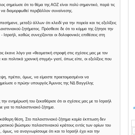
ς σημείωσε ότι το θέμα της ΑΟΖ είναι πολύ σημαντικό, παρά τις
η να διαμορφωθεί περιβάλλον συναίνεσης.
μανε, μεταξύ άλλων ότι κλειδί για την πορεία και τις εξελίξεις
αιστινιακού ζητήματος. Πρόσθεσε δε ότι το κόμμα της ζήτησε την
 Ισραήλ, καθώς συνεχίζονται οι δολοφονικές επιθέσεις στη
έκανε λόγο για «θεαματική στροφή στις σχέσεις μας με τον
αι πολιτικά χρονική στιγμή» γιατί, όπως είπε, οι εξελίξεις που
εψη, πρέπει, όμως, να είμαστε προετοιμασμένοι να
σημείωσε ο πρώην υπουργός Άμυνας της ΝΔ Βαγγέλης
ην ενημέρωσή του ξεκαθάρισε ότι οι σχέσεις μας με το Ισραήλ
με για το παλαιστινιακό ζήτημα.
ξεκάθαρη θέση, Στο παλαιστινιακό ζήτημα καμία έκπτωση δεν
ρατικού βιώσιμου παλαιστινιακού κράτους εντός των ορίων του
όμως, να αναγνωρίσουμε ότι και το Ισραήλ έχει και την