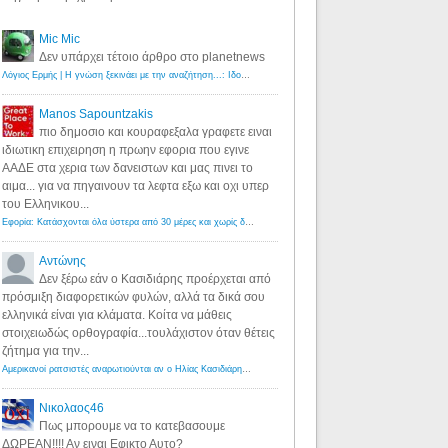
Mic Mic
Δεν υπάρχει τέτοιο άρθρο στο planetnews
Λόγιος Ερμής | Η γνώση ξεκινάει με την αναζήτηση...: Ιδού οι 18 που χρωστούν 11 δις ευρώ!
·
6 years ago
Manos Sapountzakis
πιο δημοσιο και κουραφεξαλα γραφετε ειναι
ιδιωτικη επιχειρηση η πρωην εφορια που εγινε
ΑΑΔΕ στα χερια των δανειστων και μας πινει το
αιμα... για να πηγαινουν τα λεφτα εξω και οχι υπερ
του Ελληνικου...
Εφορία: Κατάσχονται όλα ύστερα από 30 μέρες και χωρίς δικαστικές αποφάσεις - Λόγιος Ερμής
·
6 years ag
Αντώνης
Δεν ξέρω εάν ο Κασιδιάρης προέρχεται από
πρόσμιξη διαφορετικών φυλών, αλλά τα δικά σου
ελληνικά είναι για κλάματα. Κοίτα να μάθεις
στοιχειωδώς ορθογραφία...τουλάχιστον όταν θέτεις
ζήτημα για την...
Αμερικανοί ρατσιστές αναρωτιούνται αν ο Ηλίας Κασιδιάρης ανήκει στη λευκή φυλή... - Λόγιος Ερμής
·
7 yea
Νικολαος46
Πως μπορουμε να το κατεβασουμε
ΔΩΡΕΑΝ!!!! Αν ειναι Εφικτο Αυτο?