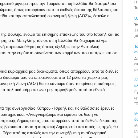
Η 
ρηματικό μήνυμα προς την Τουρκία ότι «η Ελλάδα θα διασφαλίσει
Τη
αιώματα, όπως απορρέουν από το διεθνές δίκαιο της θάλασσας και
πίδα και την αποκλειστική οικονομική ζώνη (ΑΟΖ)», έστειλε ο
U.
Έν
ΣΥ
ης Βουλής, ενόψει τις επίσημης επίσκεψής του στο Ισραήλ και τις
χώ
ση, ο κ. Μπεγλίτης τόνισε ότι η Ελλάδα θα διαχειριστεί «με
ενή παρακολούθηση τις όποιες εξελίξεις στην Ανατολική
Το
αν
ζεται στην ευρύτατη συναίνεση των κομμάτων που υπάρχει και σε
Δι
ευ
μι
ικά κυριαρχικά μας δικαιώματα, όπως απορρέουν από το διεθνές
Το δικαίωμά μας να επεκτείνουμε στα 12 μίλια τα χωρικά μας
Αί
κονομική Ζώνη (ΑΟΖ) θα το κάνουμε όταν το κρίνουμε σκόπιμο»,
αλ
τα πολιτικά κόμματα «να μην αμφισβητούν αυτό το εθνικό
Εγ
εγ
πρ
ατά της συνεργασίας Κύπρου - Ισραήλ και τις θαλάσσιες έρευνες
Μν
αρακτηριστικά: «Αναγνωρίζουμε και είμαστε σε θέση να
δά
υπριακής Δημοκρατίας, που απορρέουν από το διεθνές δίκαιο της
Μι
ς βρίσκεται πάντα η κυπριακή Δημοκρατία και αυτές τις αρχές θα
μν
. Πέρα από τις απειλές και την συνεχιζόμενη αναθεωρητική
πρ