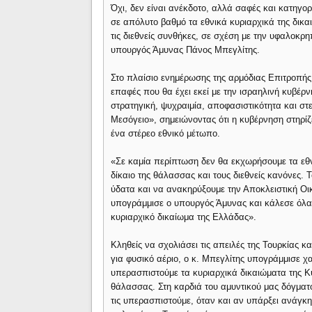
Όχι, δεν είναι ανέκδοτο, αλλά σαφές και κατηγο
σε απόλυτο βαθμό τα εθνικά κυριαρχικά της δικ
τις διεθνείς συνθήκες, σε σχέση με την υφαλοκρη
υπουργός Άμυνας Πάνος Μπεγλίτης.
Στο πλαίσιο ενημέρωσης της αρμόδιας Επιτροπής τ
επαφές που θα έχει εκεί με την ισραηλινή κυβέρνη
στρατηγική, ψυχραιμία, αποφασιστικότητα και στ
Μεσόγειο», σημειώνοντας ότι η κυβέρνηση στηρί
ένα στέρεο εθνικό μέτωπο.
«Σε καμία περίπτωση δεν θα εκχωρήσουμε τα εθν
δίκαιο της θάλασσας και τους διεθνείς κανόνες. 
ύδατα και να ανακηρύξουμε την Αποκλειστική Οι
υπογράμμισε ο υπουργός Άμυνας και κάλεσε όλα 
κυριαρχικό δικαίωμα της Ελλάδας».
Κληθείς να σχολιάσει τις απειλές της Τουρκίας κ
για φυσικό αέριο, ο κ. Μπεγλίτης υπογράμμισε χ
υπερασπιστούμε τα κυριαρχικά δικαιώματα της Κ
θάλασσας. Στη καρδιά του αμυντικού μας δόγματο
τις υπερασπιστούμε, όταν και αν υπάρξει ανάγκη