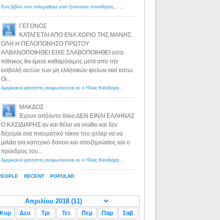
Ένα βιβλίο που πολεμήθηκε γιατί ξυπνούσε συνειδήσεις... - Λόγιος Ερμής | Η γνώση ξεκινάει με την αναζήτηση...
ΓΕΓΟΝΟΣ
ΚΑΤΑΓΕΤΑΙ ΑΠΟ ΕΝΑ ΧΩΡΙΟ ΤΗΣ ΜΑΝΗΣ.
ΟΛΗ Η ΠΕΛΟΠΟΝΗΣΟ ΠΡΩΤΟΥ
ΑΛΒΑΝΟΠΟΙΗΘΕΙ ΕΙΧΕ ΣΛΑΒΟΠΟΙΗΘΕΙ ούτε
πίθηκος θα έμενε καθαρόαιμος μετα απο την
εισβολή αυτών των μη ελληνικών φυλων εκεί κατω.
Οι...
Αμερικανοί ρατσιστές αναρωτιούνται αν ο Ηλίας Κασιδιάρης ανήκει στη λευκή φυλή... - Λόγιος Ερμής
·
8 yea
ΜΑΚΔΟΣ
Έχουν απόλυτο δίκιο ΔΕΝ ΕΙΝΑΙ ΕΛΛΗΝΑΣ
Ο ΚΑΣΙΔΙΑΡΗΣ αν και θέλει να νιώθει και δεν
δέχομαι ενα πνευματικό τέκνο του χιτλερ να να
μιλάει για κατοχικό δανειο και αποζημιώσεις και ο
πρόεδρος του...
Αμερικανοί ρατσιστές αναρωτιούνται αν ο Ηλίας Κασιδιάρης ανήκει στη λευκή φυλή... - Λόγιος Ερμής
·
8 yea
PEOPLE
RECENT
POPULAR
Κυρ
Δευ
Τρι
Τετ
Πεμ
Παρ
Σαβ