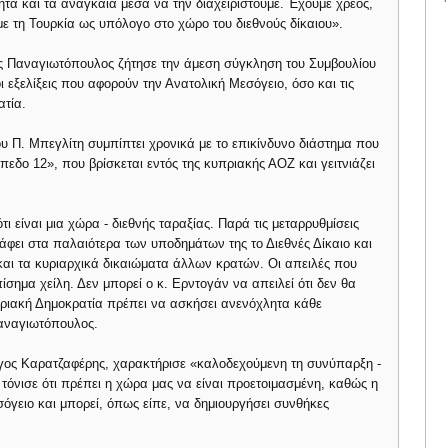
ητα και τα αναγκαία μέσα να την διαχειριστούμε. Έχουμε χρέος,
 τη Τουρκία ως υπόλογο στο χώρο του διεθνούς δίκαιου».
ς Παναγιωτόπουλος ζήτησε την άμεση σύγκληση του Συμβουλίου
 εξελίξεις που αφορούν την Ανατολική Μεσόγειο, όσο και τις
ατία.
υ Π. Μπεγλίτη συμπίπτει χρονικά με το επικίνδυνο διάστημα που
όπεδο 12», που βρίσκεται εντός της κυπριακής ΑΟΖ και γειτνιάζει
ι είναι μια χώρα - διεθνής ταραξίας. Παρά τις μεταρρυθμίσεις
ράφει στα παλαιότερα των υποδημάτων της το Διεθνές Δίκαιο και
και τα κυριαρχικά δικαιώματα άλλων κρατών. Οι απειλές που
ίσημα χείλη. Δεν μπορεί ο κ. Ερντογάν να απειλεί ότι δεν θα
υπριακή Δημοκρατία πρέπει να ασκήσει ανενόχλητα κάθε
Παναγιωτόπουλος.
γος Καρατζαφέρης, χαρακτήρισε «καλοδεχούμενη τη συνύπαρξη -
 τόνισε ότι πρέπει η χώρα μας να είναι προετοιμασμένη, καθώς η
σόγειο και μπορεί, όπως είπε, να δημιουργήσει συνθήκες