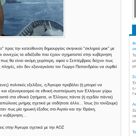
Φά
" προς την κατεύθυνση δημιουργίας σκηνικού "σκληρού ροκ" με
οι
ι συνεχώς τα αδιέξοδα που έχουν σχηματιστεί στην κυβέρνηση
Το
 πως θα είναι ακόμη χειρότερη, αφού ο Σεπτέμβριος δείχνει πως
με
με
ες πληγές, εάν δεν εξαναγκάσει τον Γιώργο Παπανδρέου να συρθεί
Συ
Έπ
ες) πολιτικές εξελίξεις, η Άγκυρα προβάλει (ή μπορεί να
η 
ύ και εξαναγκασμού σε εθνική συσπείρωση των Ελλήνων γύρω
Γκ
τά στα εθνικά ζητήματα, οι Έλληνες πάντα (ή σχεδόν πάντα)
πώλειας μνήμης σχετικά με οτιδήποτε άλλο... Ίσως (το τονίζουμε)
Aι
αν πως μία ηρωική έξοδος στο Αιγαίο και την Θράκη,
Σε
ην κυβέρνηση...
να
συ
ις στην Άγκυρα σχετικά με την ΑΟΖ
Το