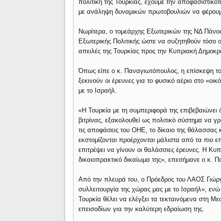
πολιτική της Τουρκίας, έχουμε την αποφασιστικότ
με ανάληψη δυναμικών πρωτοβουλιών να φέρουμε
Νωρίτερα, ο τομεάρχης Εξωτερικών της ΝΔ Πάνο
Εξωτερικής Πολιτικής ώστε να συζητηθούν τόσο οι
απειλές της Τουρκίας προς την Κυπριακή Δημοκρ
Όπως είπε ο κ. Παναγιωτόπουλος, η επίσκεψη το
ξεκινούν οι έρευνες για το φυσικό αέριο στο «οικ
με το Ισραήλ.
«Η Τουρκία με τη συμπεριφορά της επιβεβαιώνει ότ
βιτρίνας, εξακολουθεί ως πολιτικό σύστημα να γ
τις αποφάσεις του ΟΗΕ, το δίκαιο της θάλασσας 
εκστομίζονται προέρχονται μάλιστα από τα πιο επ
επιτρέψει να γίνουν οι θαλάσσιες έρευνες. Η Κ
δικαιοπρακτικό δικαίωμα της», επεσήμανε ο κ. 
Από την πλευρά του, ο Πρόεδρος του ΛΑΟΣ Γιώρ
συλλειτουργία της χώρας μας με το Ισραήλ», ενώ
Τουρκία θέλει να ελέγξει τα τεκταινόμενα στη Με
επεισοδίων για την καλύτερη εδραίωση της.