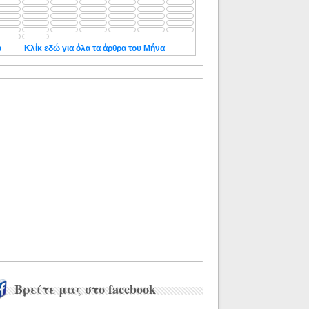
◄
Κλίκ εδώ για όλα τα άρθρα του Μήνα
Βρείτε μας στο facebook