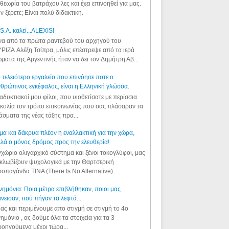
θεωρία του βατράχου λες και έχει επινοηθεί για μας.
ν ξέρετε; Είναι πολύ διδακτική.
S.A. καλεί...ALEXIS!
α από τα πρώτα ραντεβού του αρχηγού του
ΡΙΖΑ Αλέξη Τσίπρα, μόλις επέστρεψε από τα ιερά
ματα της Αργεντινής ήταν να δει τον Δημήτρη Αβ...
 τελειότερο εργαλείο που επινόησε ποτε ο
θρώπινος εγκέφαλος, είναι η Ελληνική γλώσσα.
αδυκτιακοί μου φίλοι, που υιοθετίσατε με περίσσια
κολία τον τρόπο επικοινωνίας που σας πλάσαραν τα
άσματα της νέας τάξης πρα...
μα και δάκρυα πλέον η εναλλακτική για την χώρα,
λά ο μόνος δρόμος προς την ελευθερία!
χώριο ολιγαρχικό σύστημα και ξένοι τοκογλύφοι, μας
κλωβίζουν ψυχολογικά με την Θαρτσερική
οπαγάνδα TINA (There Is No Alternative). ...
ημόνια: Ποια μέτρα επιβλήθηκαν, ποιοι μας
νεισαν, πού πήγαν τα λεφτά...
ας και περιμένουμε απο στιγμή σε στιγμή το 4ο
ημόνιο , ας δούμε όλα τα στοιχεία για τα 3
οηγούμενα μέχρι τώρα...