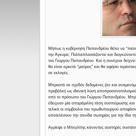
Μήπως η κυβέρνηση Παπανδρέου θέλει να "πιέσει
την Άγκυρα; Πολλαπλασιάζονται και διογκώνοντα
του Γιώργου Παπανδρέου. Και η συνέχεια δείχνει
θα είναι αρκετά "μαύρος" και θα αφήσει τεράστι
σε εκλογές.
Μπροστά σε σχεδόν δεδομένες (αν και αναμενόμεν
προβάλει) ως ιδανική λύση αποπροσανατολισμο
από το πρόσωπο του Γιώργου Παπανδρέου. Μπροσ
έδειχναν μία απαράμιλλη τάση συσπείρωσης και α
τελικά οι σύμβουλοι του πρωθυπουργού αποφάσισ
αποτελέσουν την σανίδα σωτηρίας για την ίδια τ
Αγρίεψε ο Μπεγλίτης κάνοντας αυστηρές συστάσε