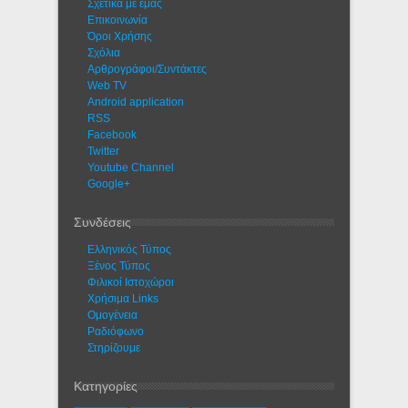
Σχετικά με εμάς
Eπικοινωνία
Όροι Χρήσης
Σχόλια
Αρθρογράφοι/Συντάκτες
Web TV
Android application
RSS
Facebook
Twitter
Youtube Channel
Google+
Συνδέσεις
Ελληνικός Τύπος
Ξένος Τύπος
Φιλικοί Ιστοχώροι
Χρήσιμα Links
Ομογένεια
Ραδιόφωνο
Στηρίζουμε
Κατηγορίες