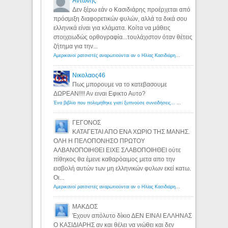
Αντώνης
Δεν ξέρω εάν ο Κασιδιάρης προέρχεται από
πρόσμιξη διαφορετικών φυλών, αλλά τα δικά σου
ελληνικά είναι για κλάματα. Κοίτα να μάθεις
στοιχειωδώς ορθογραφία...τουλάχιστον όταν θέτεις
ζήτημα για την...
Αμερικανοί ρατσιστές αναρωτιούνται αν ο Ηλίας Κασιδιάρης ανήκει στη λευκή φυλή... - Λόγιος Ερμής
Νικολαος46
Πως μπορουμε να το κατεβασουμε
ΔΩΡΕΑΝ!!!! Αν ειναι Εφικτο Αυτο?
Ένα βιβλίο που πολεμήθηκε γιατί ξυπνούσε συνειδήσεις... - Λόγιος Ερμής | Η γνώση ξεκινάει με την αναζήτηση...
ΓΕΓΟΝΟΣ
ΚΑΤΑΓΕΤΑΙ ΑΠΟ ΕΝΑ ΧΩΡΙΟ ΤΗΣ ΜΑΝΗΣ.
ΟΛΗ Η ΠΕΛΟΠΟΝΗΣΟ ΠΡΩΤΟΥ
ΑΛΒΑΝΟΠΟΙΗΘΕΙ ΕΙΧΕ ΣΛΑΒΟΠΟΙΗΘΕΙ ούτε
πίθηκος θα έμενε καθαρόαιμος μετα απο την
εισβολή αυτών των μη ελληνικών φυλων εκεί κατω.
Οι...
Αμερικανοί ρατσιστές αναρωτιούνται αν ο Ηλίας Κασιδιάρης ανήκει στη λευκή φυλή... - Λόγιος Ερμής
ΜΑΚΔΟΣ
Έχουν απόλυτο δίκιο ΔΕΝ ΕΙΝΑΙ ΕΛΛΗΝΑΣ
Ο ΚΑΣΙΔΙΑΡΗΣ αν και θέλει να νιώθει και δεν