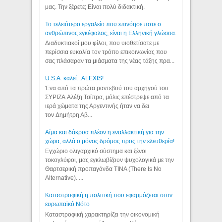
μας. Την ξέρετε; Είναι πολύ διδακτική.
Το τελειότερο εργαλείο που επινόησε ποτε ο
ανθρώπινος εγκέφαλος, είναι η Ελληνική γλώσσα.
Διαδυκτιακοί μου φίλοι, που υιοθετίσατε με
περίσσια ευκολία τον τρόπο επικοινωνίας που
σας πλάσαραν τα μιάσματα της νέας τάξης πρα...
U.S.A. καλεί...ALEXIS!
Ένα από τα πρώτα ραντεβού του αρχηγού του
ΣΥΡΙΖΑ Αλέξη Τσίπρα, μόλις επέστρεψε από τα
ιερά χώματα της Αργεντινής ήταν να δει
τον Δημήτρη Αβ...
Αίμα και δάκρυα πλέον η εναλλακτική για την
χώρα, αλλά ο μόνος δρόμος προς την ελευθερία!
Εγχώριο ολιγαρχικό σύστημα και ξένοι
τοκογλύφοι, μας εγκλωβίζουν ψυχολογικά με την
Θαρτσερική προπαγάνδα TINA (There Is No
Alternative). ...
Καταστροφική η πολιτική που εφαρμόζεται στον
ευρωπαϊκό Νότο
Καταστροφική χαρακτηρίζει την οικονομική