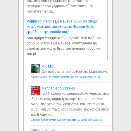
πολιτική που εφαρμόζεται στον Νότο, ο
επικεφαλής του γερμανικού Ινστιτούτου Ifo,
Hans-Werner Si...
Ραββίνος Marcus Eli Ravage: Είναι να απορεί
κανείς γιατί μας απεχθάνεστε; Έχουμε βάλει
εμπόδιο στην πρόοδό σας!
Δύο άρθρα γραμμένα το μακρινό 1928 από τον
ραββίνο Marcus Eli Ravage, αναπτύσουν τις
απόψεις του για το θέμα του αντισημιτισμού και
του μί...
Mic Mic
Δεν υπάρχει τέτοιο άρθρο στο planetnews
Λόγιος Ερμής | Η γνώση ξεκινάει με την αναζήτηση...: Ιδού οι 18 που χρωστούν 11 δις ευρώ!
Manos Sapountzakis
πιο δημοσιο και κουραφεξαλα γραφετε ειναι
ιδιωτικη επιχειρηση η πρωην εφορια που εγινε
ΑΑΔΕ στα χερια των δανειστων και μας πινει το
αιμα... για να πηγαινουν τα λεφτα εξω και οχι υπερ
του Ελληνικου...
Εφορία: Κατάσχονται όλα ύστερα από 30 μέρες και χωρίς δικαστικές αποφάσεις - Λόγιος Ερμής