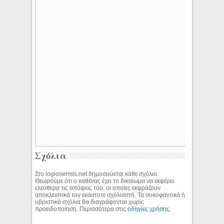
Σχόλια
Στο logiosermis.net δημοσιεύεται κάθε σχόλιο.
Θεωρούμε ότι ο καθένας έχει το δικαίωμα να εκφέρει
ελεύθερα τις απόψεις του, οι οποίες εκφράζουν
αποκλειστικά τον εκάστοτε σχολιαστή. Τα συκοφαντικά ή
υβριστικά σχόλια θα διαγράφονται χωρίς
προειδοποίηση. Περισσότερα στις
οδηγίες χρήσης
.