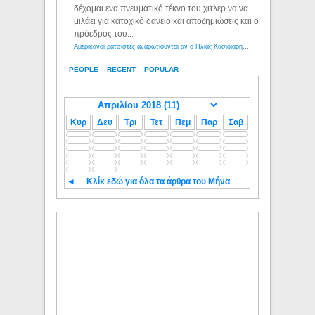
δέχομαι ενα πνευματικό τέκνο του χιτλερ να να
μιλάει για κατοχικό δανειο και αποζημιώσεις και ο
πρόεδρος του...
Αμερικανοί ρατσιστές αναρωτιούνται αν ο Ηλίας Κασιδιάρης ανήκει στη λευκή φυλή... - Λόγιος Ερμής
PEOPLE
RECENT
POPULAR
Κυρ
Δευ
Τρι
Τετ
Πεμ
Παρ
Σαβ
◄
Κλίκ εδώ για όλα τα άρθρα του Μήνα