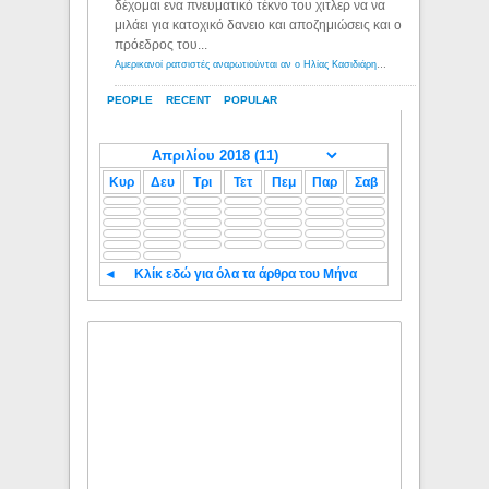
δέχομαι ενα πνευματικό τέκνο του χιτλερ να να
μιλάει για κατοχικό δανειο και αποζημιώσεις και ο
πρόεδρος του...
Αμερικανοί ρατσιστές αναρωτιούνται αν ο Ηλίας Κασιδιάρης ανήκει στη λευκή φυλή... - Λόγιος Ερμής
PEOPLE
RECENT
POPULAR
Κυρ
Δευ
Τρι
Τετ
Πεμ
Παρ
Σαβ
◄
Κλίκ εδώ για όλα τα άρθρα του Μήνα