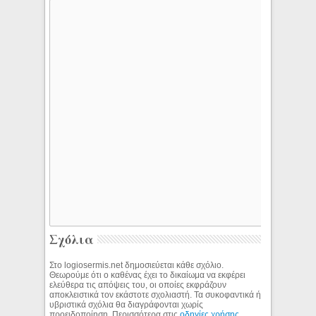
Σχόλια
Στο logiosermis.net δημοσιεύεται κάθε σχόλιο.
Θεωρούμε ότι ο καθένας έχει το δικαίωμα να εκφέρει
ελεύθερα τις απόψεις του, οι οποίες εκφράζουν
αποκλειστικά τον εκάστοτε σχολιαστή. Τα συκοφαντικά ή
υβριστικά σχόλια θα διαγράφονται χωρίς
προειδοποίηση. Περισσότερα στις
οδηγίες χρήσης
.