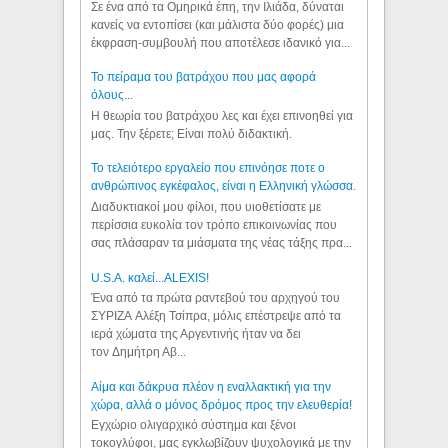
Σε ένα από τα Ομηρικά έπη, την Ιλιάδα, δύναται
κανείς να εντοπίσει (και μάλιστα δύο φορές) μια
έκφραση-συμβουλή που αποτέλεσε ιδανικό για...
Το πείραμα του βατράχου που μας αφορά
όλους...
Η θεωρία του βατράχου λες και έχει επινοηθεί για
μας. Την ξέρετε; Είναι πολύ διδακτική.
Το τελειότερο εργαλείο που επινόησε ποτε ο
ανθρώπινος εγκέφαλος, είναι η Ελληνική γλώσσα.
Διαδυκτιακοί μου φίλοι, που υιοθετίσατε με
περίσσια ευκολία τον τρόπο επικοινωνίας που
σας πλάσαραν τα μιάσματα της νέας τάξης πρα...
U.S.A. καλεί...ALEXIS!
Ένα από τα πρώτα ραντεβού του αρχηγού του
ΣΥΡΙΖΑ Αλέξη Τσίπρα, μόλις επέστρεψε από τα
ιερά χώματα της Αργεντινής ήταν να δει
τον Δημήτρη Αβ...
Αίμα και δάκρυα πλέον η εναλλακτική για την
χώρα, αλλά ο μόνος δρόμος προς την ελευθερία!
Εγχώριο ολιγαρχικό σύστημα και ξένοι
τοκογλύφοι, μας εγκλωβίζουν ψυχολογικά με την