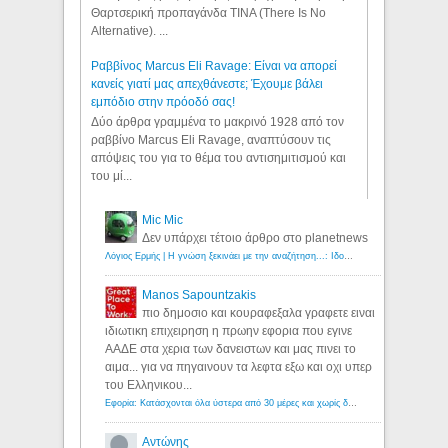
Θαρτσερική προπαγάνδα TINA (There Is No
Alternative). ...
Ραββίνος Marcus Eli Ravage: Είναι να απορεί
κανείς γιατί μας απεχθάνεστε; Έχουμε βάλει
εμπόδιο στην πρόοδό σας!
Δύο άρθρα γραμμένα το μακρινό 1928 από τον
ραββίνο Marcus Eli Ravage, αναπτύσουν τις
απόψεις του για το θέμα του αντισημιτισμού και
του μί...
Mic Mic
Δεν υπάρχει τέτοιο άρθρο στο planetnews
Λόγιος Ερμής | Η γνώση ξεκινάει με την αναζήτηση...: Ιδού οι 18 που χρωστούν 11 δις ευρώ!
Manos Sapountzakis
πιο δημοσιο και κουραφεξαλα γραφετε ειναι
ιδιωτικη επιχειρηση η πρωην εφορια που εγινε
ΑΑΔΕ στα χερια των δανειστων και μας πινει το
αιμα... για να πηγαινουν τα λεφτα εξω και οχι υπερ
του Ελληνικου...
Εφορία: Κατάσχονται όλα ύστερα από 30 μέρες και χωρίς δικαστικές αποφάσεις - Λόγιος Ερμής
Αντώνης