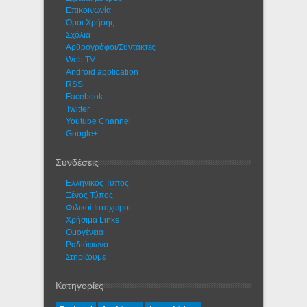
Eπικοινωνία
Όροι Χρήσης
Σχόλια
Αρθρογράφοι/Συντάκτες
Web TV
Android application
RSS
Facebook
Twitter
Youtube Channel
Google+
Συνδέσεις
Ελληνικός Τύπος
Ξένος Τύπος
Φιλικοί Ιστοχώροι
Χρήσιμα Links
Ομογένεια
Ραδιόφωνο
Στηρίζουμε
Κατηγορίες