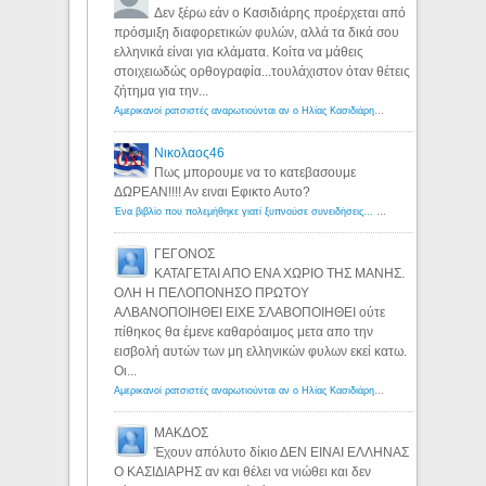
Δεν ξέρω εάν ο Κασιδιάρης προέρχεται από
πρόσμιξη διαφορετικών φυλών, αλλά τα δικά σου
ελληνικά είναι για κλάματα. Κοίτα να μάθεις
στοιχειωδώς ορθογραφία...τουλάχιστον όταν θέτεις
ζήτημα για την...
Αμερικανοί ρατσιστές αναρωτιούνται αν ο Ηλίας Κασιδιάρης ανήκει στη λευκή φυλή... - Λόγιος Ερμής
Νικολαος46
Πως μπορουμε να το κατεβασουμε
ΔΩΡΕΑΝ!!!! Αν ειναι Εφικτο Αυτο?
Ένα βιβλίο που πολεμήθηκε γιατί ξυπνούσε συνειδήσεις... - Λόγιος Ερμής | Η γνώση ξεκινάει με την αναζήτηση...
ΓΕΓΟΝΟΣ
ΚΑΤΑΓΕΤΑΙ ΑΠΟ ΕΝΑ ΧΩΡΙΟ ΤΗΣ ΜΑΝΗΣ.
ΟΛΗ Η ΠΕΛΟΠΟΝΗΣΟ ΠΡΩΤΟΥ
ΑΛΒΑΝΟΠΟΙΗΘΕΙ ΕΙΧΕ ΣΛΑΒΟΠΟΙΗΘΕΙ ούτε
πίθηκος θα έμενε καθαρόαιμος μετα απο την
εισβολή αυτών των μη ελληνικών φυλων εκεί κατω.
Οι...
Αμερικανοί ρατσιστές αναρωτιούνται αν ο Ηλίας Κασιδιάρης ανήκει στη λευκή φυλή... - Λόγιος Ερμής
ΜΑΚΔΟΣ
Έχουν απόλυτο δίκιο ΔΕΝ ΕΙΝΑΙ ΕΛΛΗΝΑΣ
Ο ΚΑΣΙΔΙΑΡΗΣ αν και θέλει να νιώθει και δεν