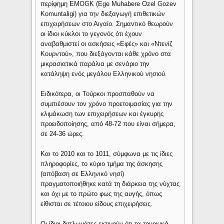
περίφημη EMOGK (Ege Muhabere Ozel Gozev
Komuntaligi) για την διεξαγωγή επιθετικών
επιχειρήσεων στο Αιγαίο. Σημαντικό θεωρούν
οι ίδιοι κύκλοι το γεγονός ότι έχουν
αναβαθμιστεί οι ασκήσεις «Εφές» και «Ντενίζ
Κουρντού», που διεξάγονται κάθε χρόνο στα
μικρασιατικά παράλια με σενάριο την
κατάληψη ενός μεγάλου Ελληνικού νησιού.
Ειδικότερα, οι Τούρκοι προσπαθούν να
συμπιέσουν τον χρόνο προετοιμασίας για την
κλιμάκωση των επιχειρήσεων και έγκυρης
προειδοποίησης, από 48-72 που είναι σήμερα,
σε 24-36 ώρες.
Και το 2010 και το 1011, σύμφωνα με τις ίδιες
πληροφορίες, το κύριο τμήμα της άσκησης
(απόβαση σε Ελληνικό νησί)
πραγματοποιήθηκε κατά τη διάρκεια της νύχτας
και όχι με το πρώτο φως της αυγής, όπως
είθισται σε τέτοιου είδους επιχειρήσεις.
Οι ίδιοι διπλωμάτες εκτιμούν ότι τα τουρκικά