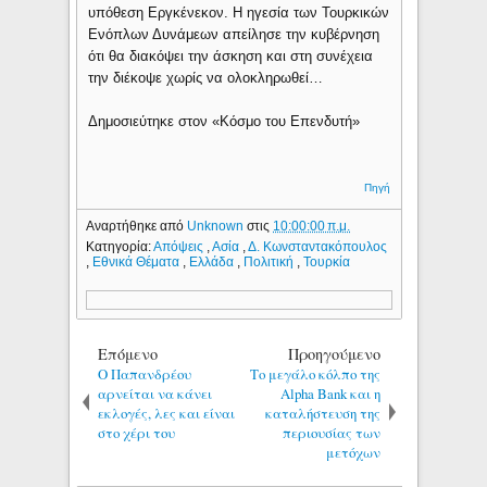
υπόθεση Εργκένεκον. Η ηγεσία των Τουρκικών
Ενόπλων Δυνάμεων απείλησε την κυβέρνηση
ότι θα διακόψει την άσκηση και στη συνέχεια
την διέκοψε χωρίς να ολοκληρωθεί…
Δημοσιεύτηκε στον «Κόσμο του Επενδυτή»
Πηγή
Αναρτήθηκε από
Unknown
στις
10:00:00 π.μ.
Κατηγορία:
Απόψεις
,
Ασία
,
Δ. Κωνσταντακόπουλος
,
Εθνικά Θέματα
,
Ελλάδα
,
Πολιτική
,
Τουρκία
Επόμενο
Προηγούμενο
Ο Παπανδρέου
Το μεγάλο κόλπο της
αρνείται να κάνει
Alpha Bank και η
εκλογές, λες και είναι
καταλήστευση της
στο χέρι του
περιουσίας των
μετόχων