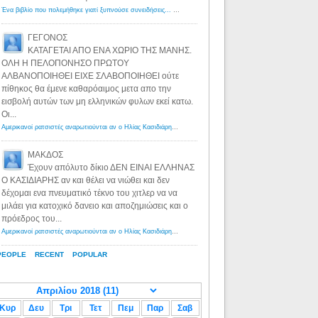
Ένα βιβλίο που πολεμήθηκε γιατί ξυπνούσε συνειδήσεις... - Λόγιος Ερμής | Η γνώση ξεκινάει με την αναζήτηση...
ΓΕΓΟΝΟΣ
ΚΑΤΑΓΕΤΑΙ ΑΠΟ ΕΝΑ ΧΩΡΙΟ ΤΗΣ ΜΑΝΗΣ.
ΟΛΗ Η ΠΕΛΟΠΟΝΗΣΟ ΠΡΩΤΟΥ
ΑΛΒΑΝΟΠΟΙΗΘΕΙ ΕΙΧΕ ΣΛΑΒΟΠΟΙΗΘΕΙ ούτε
πίθηκος θα έμενε καθαρόαιμος μετα απο την
εισβολή αυτών των μη ελληνικών φυλων εκεί κατω.
Οι...
Αμερικανοί ρατσιστές αναρωτιούνται αν ο Ηλίας Κασιδιάρης ανήκει στη λευκή φυλή... - Λόγιος Ερμής
·
8 yea
ΜΑΚΔΟΣ
Έχουν απόλυτο δίκιο ΔΕΝ ΕΙΝΑΙ ΕΛΛΗΝΑΣ
Ο ΚΑΣΙΔΙΑΡΗΣ αν και θέλει να νιώθει και δεν
δέχομαι ενα πνευματικό τέκνο του χιτλερ να να
μιλάει για κατοχικό δανειο και αποζημιώσεις και ο
πρόεδρος του...
Αμερικανοί ρατσιστές αναρωτιούνται αν ο Ηλίας Κασιδιάρης ανήκει στη λευκή φυλή... - Λόγιος Ερμής
·
8 yea
PEOPLE
RECENT
POPULAR
Κυρ
Δευ
Τρι
Τετ
Πεμ
Παρ
Σαβ