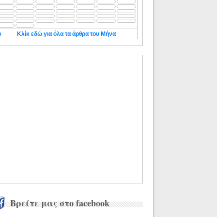
◄
Κλίκ εδώ για όλα τα άρθρα του Μήνα
Βρείτε μας στο facebook