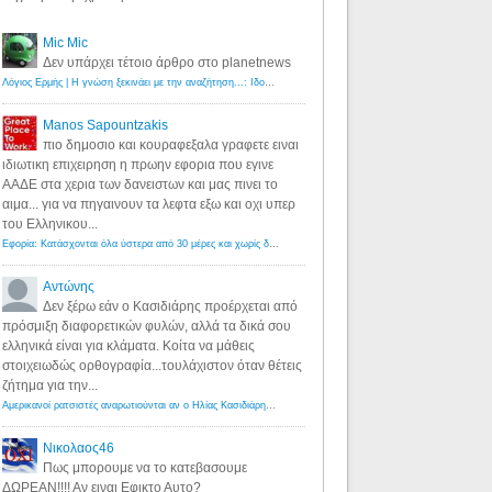
Mic Mic
Δεν υπάρχει τέτοιο άρθρο στο planetnews
Λόγιος Ερμής | Η γνώση ξεκινάει με την αναζήτηση...: Ιδού οι 18 που χρωστούν 11 δις ευρώ!
·
6 years ago
Manos Sapountzakis
πιο δημοσιο και κουραφεξαλα γραφετε ειναι
ιδιωτικη επιχειρηση η πρωην εφορια που εγινε
ΑΑΔΕ στα χερια των δανειστων και μας πινει το
αιμα... για να πηγαινουν τα λεφτα εξω και οχι υπερ
του Ελληνικου...
Εφορία: Κατάσχονται όλα ύστερα από 30 μέρες και χωρίς δικαστικές αποφάσεις - Λόγιος Ερμής
·
6 years ag
Αντώνης
Δεν ξέρω εάν ο Κασιδιάρης προέρχεται από
πρόσμιξη διαφορετικών φυλών, αλλά τα δικά σου
ελληνικά είναι για κλάματα. Κοίτα να μάθεις
στοιχειωδώς ορθογραφία...τουλάχιστον όταν θέτεις
ζήτημα για την...
Αμερικανοί ρατσιστές αναρωτιούνται αν ο Ηλίας Κασιδιάρης ανήκει στη λευκή φυλή... - Λόγιος Ερμής
·
7 yea
Νικολαος46
Πως μπορουμε να το κατεβασουμε
ΔΩΡΕΑΝ!!!! Αν ειναι Εφικτο Αυτο?