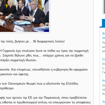
Φά
οι
 την λύση, βγήκαν με… 36 διαφορετικές λύσεις!
Το
με
 Η Γερμανία έχει στυλώσει ξανά τα πόδια ως προς την συμμετοχή
με
 κ. Σόιμπλε δήλωνε χθες πως… υπάρχει χρόνος για να βρεθεί
Συ
πάρξει συμμετοχή ιδιωτών.
Έπ
η 
εοκοπία. Και επομένως, οπωσδήποτε η κυβέρνηση θα εφαρμόσει
Γκ
ρικοπών και ύφεσης.
Aι
ίο των Οικονομικών θεωρεί πως η αξιοπιστία της Ελλάδας
Σε
οπρόθεσμο.
να
συ
υφής των ηγετών της ΕΕ για την Παρασκευή, όπου προβλέπεται
Το
ώς είθισται οι πρωθυπουργοί απλώς να επικυρώνουν τις αποφάσεις