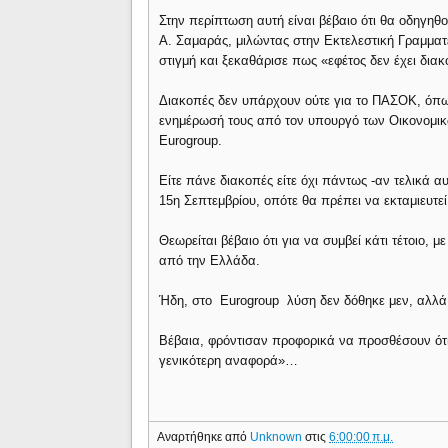
Στην περίπτωση αυτή είναι βέβαιο ότι θα οδηγηθο
Α. Σαμαράς, μιλώντας στην Εκτελεστική Γραμματε
στιγμή και ξεκαθάρισε πως «εφέτος δεν έχει διακ
Διακοπές δεν υπάρχουν ούτε για το ΠΑΣΟΚ, όπω
ενημέρωσή τους από τον υπουργό των Οικονομικώ
Eurogroup.
Είτε πάνε διακοπές είτε όχι πάντως -αν τελικά αυ
15η Σεπτεμβρίου, οπότε θα πρέπει να εκταμιευτεί
Θεωρείται βέβαιο ότι για να συμβεί κάτι τέτοιο, 
από την Ελλάδα.
Ήδη, στο Eurogroup λύση δεν δόθηκε μεν, αλλά 
Βέβαια, φρόντισαν προφορικά να προσθέσουν ότι
γενικότερη αναφορά»…
Αναρτήθηκε από
Unknown
στις
6:00:00 π.μ.