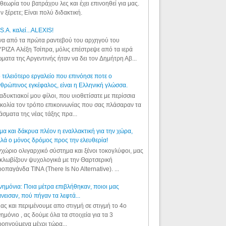
θεωρία του βατράχου λες και έχει επινοηθεί για μας.
ν ξέρετε; Είναι πολύ διδακτική.
S.A. καλεί...ALEXIS!
α από τα πρώτα ραντεβού του αρχηγού του
ΡΙΖΑ Αλέξη Τσίπρα, μόλις επέστρεψε από τα ιερά
ματα της Αργεντινής ήταν να δει τον Δημήτρη Αβ...
 τελειότερο εργαλείο που επινόησε ποτε ο
θρώπινος εγκέφαλος, είναι η Ελληνική γλώσσα.
αδυκτιακοί μου φίλοι, που υιοθετίσατε με περίσσια
κολία τον τρόπο επικοινωνίας που σας πλάσαραν τα
άσματα της νέας τάξης πρα...
μα και δάκρυα πλέον η εναλλακτική για την χώρα,
λά ο μόνος δρόμος προς την ελευθερία!
χώριο ολιγαρχικό σύστημα και ξένοι τοκογλύφοι, μας
κλωβίζουν ψυχολογικά με την Θαρτσερική
οπαγάνδα TINA (There Is No Alternative). ...
ημόνια: Ποια μέτρα επιβλήθηκαν, ποιοι μας
νεισαν, πού πήγαν τα λεφτά...
ας και περιμένουμε απο στιγμή σε στιγμή το 4ο
ημόνιο , ας δούμε όλα τα στοιχεία για τα 3
οηγούμενα μέχρι τώρα...