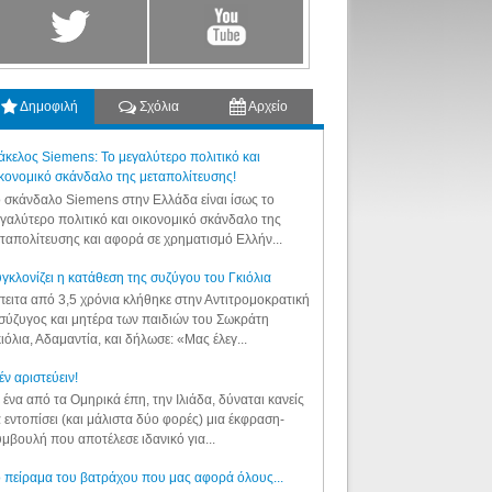
Δημοφιλή
Σχόλια
Αρχείο
κελος Siemens: Το μεγαλύτερο πολιτικό και
κονομικό σκάνδαλο της μεταπολίτευσης!
 σκάνδαλο Siemens στην Ελλάδα είναι ίσως το
γαλύτερο πολιτικό και οικονομικό σκάνδαλο της
ταπολίτευσης και αφορά σε χρηματισμό Ελλήν...
γκλονίζει η κατάθεση της συζύγου του Γκιόλια
ειτα από 3,5 χρόνια κλήθηκε στην Αντιτρομοκρατική
σύζυγος και μητέρα των παιδιών του Σωκράτη
ιόλια, Αδαμαντία, και δήλωσε: «Μας έλεγ...
έν αριστεύειν!
 ένα από τα Ομηρικά έπη, την Ιλιάδα, δύναται κανείς
 εντοπίσει (και μάλιστα δύο φορές) μια έκφραση-
μβουλή που αποτέλεσε ιδανικό για...
 πείραμα του βατράχου που μας αφορά όλους...