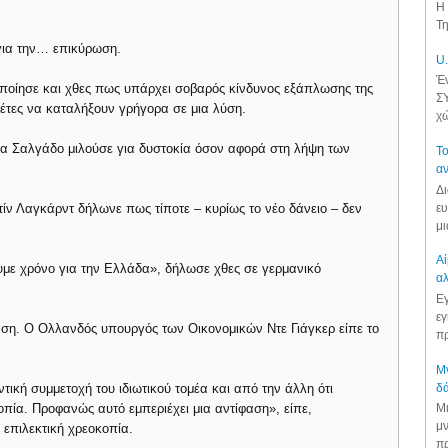
Η 
Τη
για την… επικύρωση.
U.
Έν
οποίησε και χθες πως υπάρχει σοβαρός κίνδυνος εξάπλωσης της
ΣΥ
έτες να καταλήξουν γρήγορα σε μια λύση.
χώ
α Σαλγάδο μιλούσε για δυστοκία όσον αφορά στη λήψη των
Το
αν
Δι
ευ
ίν Λαγκάρντ δήλωνε πως τίποτε – κυρίως το νέο δάνειο – δεν
μι
Αί
ουμε χρόνο για την Ελλάδα», δήλωσε χθες σε γερμανικό
αλ
Εγ
εγ
ση. Ο Ολλανδός υπουργός των Οικονομικών Ντε Γιάγκερ είπε το
πρ
Μν
δά
τική συμμετοχή του ιδιωτικού τομέα και από την άλλη ότι
πία. Προφανώς αυτό εμπεριέχει μια αντίφαση», είπε,
Μι
μν
 επιλεκτική χρεοκοπία.
πρ