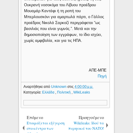
Ουκρανή νοσοκόμα του Λίβυου προέδρου
Μουαμάρ Καντάφι ή τη ροπή του
Μπερλουσκόνι για αμαρτωλά πάρτι, ο Γάλλος
προέδρος Νικολά Σαρκοζί περιγράφεται “ως
βασιλιάς που είναι γυμνός.”. Μετά και την
δημοσιοποίηση των εγγράφων, το ίδιο ισχύει,
χωρίς αμφιβολία, και για τις ΗΠΑ.
ΑΠΕ-ΜΠΕ
Πηγή
Αναρτήθηκε από
Unknown
στις
4:00:00 μ.μ.
Κατηγορία:
Ελλάδα
,
Πολιτική
,
WikiLeaks
Επόμενο
Προηγούμενο
Ετοιμάζεται εξέγερση
Wikileaks: Ιδού τα
στο κέντρο των
πυρηνικά του ΝΑΤΟ!