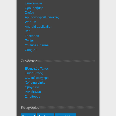
Eπικοινωνία
Όροι Χρήσης
Σχόλια
Αρθρογράφοι/Συντάκτες
Web TV
Android application
RSS
Facebook
Twitter
Youtube Channel
Google+
Συνδέσεις
Ελληνικός Τύπος
Ξένος Τύπος
Φιλικοί Ιστοχώροι
Χρήσιμα Links
Ομογένεια
Ραδιόφωνο
Στηρίζουμε
Κατηγορίες