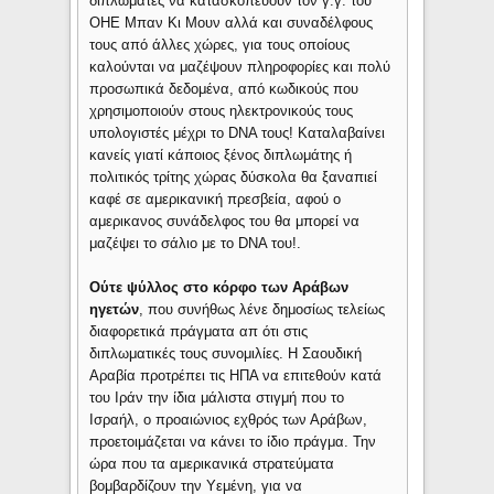
διπλωμάτες να κατασκοπεύουν τον γ.γ. του
ΟΗΕ Μπαν Κι Μουν αλλά και συναδέλφους
τους από άλλες χώρες, για τους οποίους
καλούνται να μαζέψουν πληροφορίες και πολύ
προσωπικά δεδομένα, από κωδικούς που
χρησιμοποιούν στους ηλεκτρονικούς τους
υπολογιστές μέχρι το DNA τους! Καταλαβαίνει
κανείς γιατί κάποιος ξένος διπλωμάτης ή
πολιτικός τρίτης χώρας δύσκολα θα ξαναπιεί
καφέ σε αμερικανική πρεσβεία, αφού ο
αμερικανος συνάδελφος του θα μπορεί να
μαζέψει το σάλιο με το DNA του!.
Ούτε ψύλλος στο κόρφο των Αράβων
ηγετών
, που συνήθως λένε δημοσίως τελείως
διαφορετικά πράγματα απ ότι στις
διπλωματικές τους συνομιλίες. Η Σαουδική
Αραβία προτρέπει τις ΗΠΑ να επιτεθούν κατά
του Ιράν την ίδια μάλιστα στιγμή που το
Ισραήλ, ο προαιώνιος εχθρός των Αράβων,
προετοιμάζεται να κάνει το ίδιο πράγμα. Την
ώρα που τα αμερικανικά στρατεύματα
βομβαρδίζουν την Υεμένη, για να