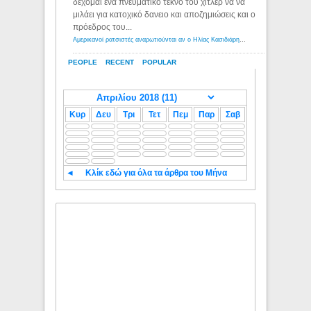
δέχομαι ενα πνευματικό τέκνο του χιτλερ να να
μιλάει για κατοχικό δανειο και αποζημιώσεις και ο
πρόεδρος του...
Αμερικανοί ρατσιστές αναρωτιούνται αν ο Ηλίας Κασιδιάρης ανήκει στη λευκή φυλή... - Λόγιος Ερμής
PEOPLE
RECENT
POPULAR
Κυρ
Δευ
Τρι
Τετ
Πεμ
Παρ
Σαβ
◄
Κλίκ εδώ για όλα τα άρθρα του Μήνα