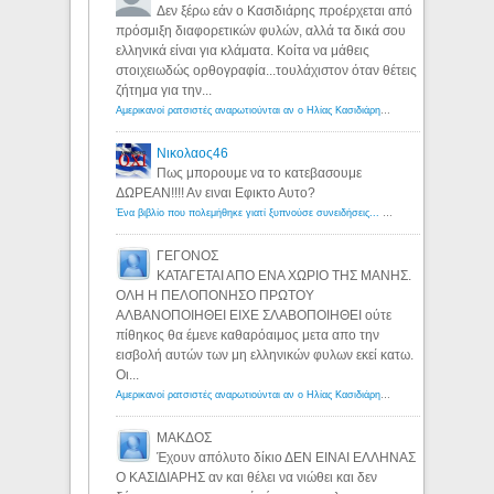
Δεν ξέρω εάν ο Κασιδιάρης προέρχεται από
πρόσμιξη διαφορετικών φυλών, αλλά τα δικά σου
ελληνικά είναι για κλάματα. Κοίτα να μάθεις
στοιχειωδώς ορθογραφία...τουλάχιστον όταν θέτεις
ζήτημα για την...
Αμερικανοί ρατσιστές αναρωτιούνται αν ο Ηλίας Κασιδιάρης ανήκει στη λευκή φυλή... - Λόγιος Ερμής
Νικολαος46
Πως μπορουμε να το κατεβασουμε
ΔΩΡΕΑΝ!!!! Αν ειναι Εφικτο Αυτο?
Ένα βιβλίο που πολεμήθηκε γιατί ξυπνούσε συνειδήσεις... - Λόγιος Ερμής | Η γνώση ξεκινάει με την αναζήτηση...
ΓΕΓΟΝΟΣ
ΚΑΤΑΓΕΤΑΙ ΑΠΟ ΕΝΑ ΧΩΡΙΟ ΤΗΣ ΜΑΝΗΣ.
ΟΛΗ Η ΠΕΛΟΠΟΝΗΣΟ ΠΡΩΤΟΥ
ΑΛΒΑΝΟΠΟΙΗΘΕΙ ΕΙΧΕ ΣΛΑΒΟΠΟΙΗΘΕΙ ούτε
πίθηκος θα έμενε καθαρόαιμος μετα απο την
εισβολή αυτών των μη ελληνικών φυλων εκεί κατω.
Οι...
Αμερικανοί ρατσιστές αναρωτιούνται αν ο Ηλίας Κασιδιάρης ανήκει στη λευκή φυλή... - Λόγιος Ερμής
ΜΑΚΔΟΣ
Έχουν απόλυτο δίκιο ΔΕΝ ΕΙΝΑΙ ΕΛΛΗΝΑΣ
Ο ΚΑΣΙΔΙΑΡΗΣ αν και θέλει να νιώθει και δεν