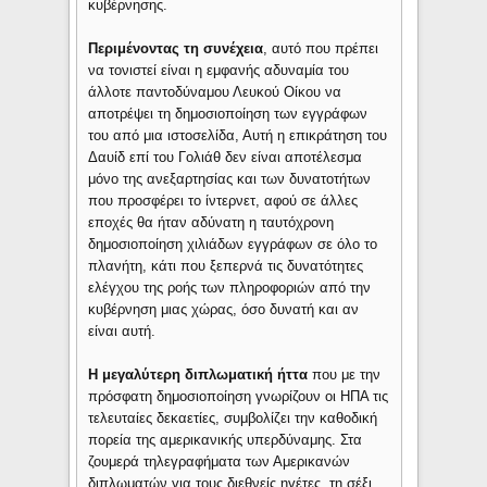
κυβέρνησης.
Περιμένοντας τη συνέχεια
, αυτό που πρέπει
να τονιστεί είναι η εμφανής αδυναμία του
άλλοτε παντοδύναμου Λευκού Οίκου να
αποτρέψει τη δημοσιοποίηση των εγγράφων
του από μια ιστοσελίδα, Αυτή η επικράτηση του
Δαυίδ επί του Γολιάθ δεν είναι αποτέλεσμα
μόνο της ανεξαρτησίας και των δυνατοτήτων
που προσφέρει το ίντερνετ, αφού σε άλλες
εποχές θα ήταν αδύνατη η ταυτόχρονη
δημοσιοποίηση χιλιάδων εγγράφων σε όλο το
πλανήτη, κάτι που ξεπερνά τις δυνατότητες
ελέγχου της ροής των πληροφοριών από την
κυβέρνηση μιας χώρας, όσο δυνατή και αν
είναι αυτή.
Η μεγαλύτερη διπλωματική ήττα
που με την
πρόσφατη δημοσιοποίηση γνωρίζουν οι ΗΠΑ τις
τελευταίες δεκαετίες, συμβολίζει την καθοδική
πορεία της αμερικανικής υπερδύναμης. Στα
ζουμερά τηλεγραφήματα των Αμερικανών
διπλωματών για τους διεθνείς ηγέτες, τη σέξι