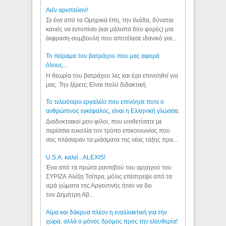
Aιέν αριστεύειν!
Σε ένα από τα Ομηρικά έπη, την Ιλιάδα, δύναται
κανείς να εντοπίσει (και μάλιστα δύο φορές) μια
έκφραση-συμβουλή που αποτέλεσε ιδανικό για...
Το πείραμα του βατράχου που μας αφορά
όλους...
Η θεωρία του βατράχου λες και έχει επινοηθεί για
μας. Την ξέρετε; Είναι πολύ διδακτική.
Το τελειότερο εργαλείο που επινόησε ποτε ο
ανθρώπινος εγκέφαλος, είναι η Ελληνική γλώσσα.
Διαδυκτιακοί μου φίλοι, που υιοθετίσατε με
περίσσια ευκολία τον τρόπο επικοινωνίας που
σας πλάσαραν τα μιάσματα της νέας τάξης πρα...
U.S.A. καλεί...ALEXIS!
Ένα από τα πρώτα ραντεβού του αρχηγού του
ΣΥΡΙΖΑ Αλέξη Τσίπρα, μόλις επέστρεψε από τα
ιερά χώματα της Αργεντινής ήταν να δει
τον Δημήτρη Αβ...
Αίμα και δάκρυα πλέον η εναλλακτική για την
χώρα, αλλά ο μόνος δρόμος προς την ελευθερία!