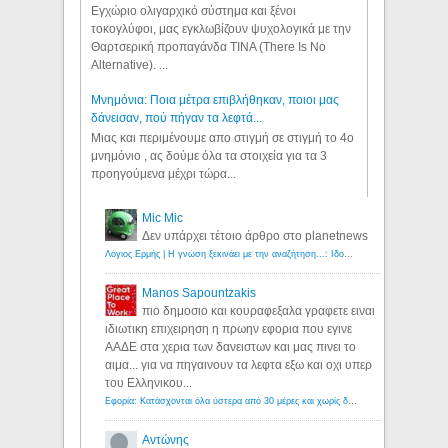
Εγχώριο ολιγαρχικό σύστημα και ξένοι
τοκογλύφοι, μας εγκλωβίζουν ψυχολογικά με την
Θαρτσερική προπαγάνδα TINA (There Is No
Alternative). ...
Μνημόνια: Ποια μέτρα επιβλήθηκαν, ποιοι μας
δάνεισαν, πού πήγαν τα λεφτά...
Μιας και περιμένουμε απο στιγμή σε στιγμή το 4ο
μνημόνιο , ας δούμε όλα τα στοιχεία για τα 3
προηγούμενα μέχρι τώρα...
Mic Mic
Δεν υπάρχει τέτοιο άρθρο στο planetnews
Λόγιος Ερμής | Η γνώση ξεκινάει με την αναζήτηση...: Ιδού οι 18 που χρωστούν 11 δις ευρώ!
Manos Sapountzakis
πιο δημοσιο και κουραφεξαλα γραφετε ειναι
ιδιωτικη επιχειρηση η πρωην εφορια που εγινε
ΑΑΔΕ στα χερια των δανειστων και μας πινει το
αιμα... για να πηγαινουν τα λεφτα εξω και οχι υπερ
του Ελληνικου...
Εφορία: Κατάσχονται όλα ύστερα από 30 μέρες και χωρίς δικαστικές αποφάσεις - Λόγιος Ερμής
Αντώνης