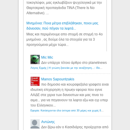
τοκογλύφοι, μας εγκλωβίζουν ψυχολογικά με την
Θαρτσερική προπαγάνδα TINA (There Is No
Alternative). ...
Μνημόνια: Ποια μέτρα επιβλήθηκαν, ποιοι μας
δάνεισαν, πού πήγαν τα λεφτά...
Μιας και περιμένουμε απο στιγμή σε στιγμή το 4ο
μνημόνιο , ας δούμε όλα τα στοιχεία για τα 3
προηγούμενα μέχρι τώρα...
Mic Mic
Δεν υπάρχει τέτοιο άρθρο στο planetnews
Λόγιος Ερμής | Η γνώση ξεκινάει με την αναζήτηση...: Ιδού οι 18 που χρωστούν 11 δις ευρώ!
Manos Sapountzakis
πιο δημοσιο και κουραφεξαλα γραφετε ειναι
ιδιωτικη επιχειρηση η πρωην εφορια που εγινε
ΑΑΔΕ στα χερια των δανειστων και μας πινει το
αιμα... για να πηγαινουν τα λεφτα εξω και οχι υπερ
του Ελληνικου...
Εφορία: Κατάσχονται όλα ύστερα από 30 μέρες και χωρίς δικαστικές αποφάσεις - Λόγιος Ερμής
Αντώνης
Δεν ξέρω εάν ο Κασιδιάρης προέρχεται από