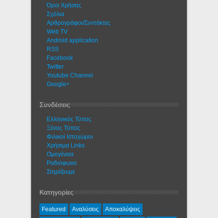
Όροι Χρήσης
Σχόλια
Αρθρογράφοι/Συντάκτες
Web TV
Android application
RSS
Facebook
Twitter
Youtube Channel
Google+
Συνδέσεις
Ελληνικός Τύπος
Ξένος Τύπος
Φιλικοί Ιστοχώροι
Χρήσιμα Links
Ομογένεια
Ραδιόφωνο
Στηρίζουμε
Κατηγορίες
Featured
Αναλύσεις
Αποκαλύψεις