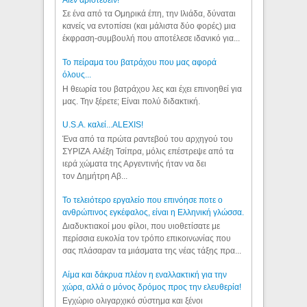
Aιέν αριστεύειν!
Σε ένα από τα Ομηρικά έπη, την Ιλιάδα, δύναται
κανείς να εντοπίσει (και μάλιστα δύο φορές) μια
έκφραση-συμβουλή που αποτέλεσε ιδανικό για...
Το πείραμα του βατράχου που μας αφορά
όλους...
Η θεωρία του βατράχου λες και έχει επινοηθεί για
μας. Την ξέρετε; Είναι πολύ διδακτική.
U.S.A. καλεί...ALEXIS!
Ένα από τα πρώτα ραντεβού του αρχηγού του
ΣΥΡΙΖΑ Αλέξη Τσίπρα, μόλις επέστρεψε από τα
ιερά χώματα της Αργεντινής ήταν να δει
τον Δημήτρη Αβ...
Το τελειότερο εργαλείο που επινόησε ποτε ο
ανθρώπινος εγκέφαλος, είναι η Ελληνική γλώσσα.
Διαδυκτιακοί μου φίλοι, που υιοθετίσατε με
περίσσια ευκολία τον τρόπο επικοινωνίας που
σας πλάσαραν τα μιάσματα της νέας τάξης πρα...
Αίμα και δάκρυα πλέον η εναλλακτική για την
χώρα, αλλά ο μόνος δρόμος προς την ελευθερία!
Εγχώριο ολιγαρχικό σύστημα και ξένοι