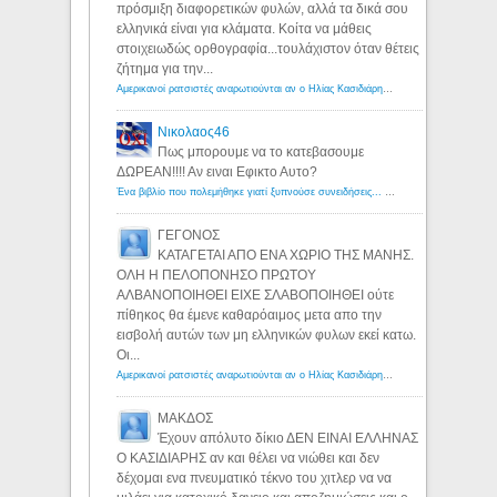
πρόσμιξη διαφορετικών φυλών, αλλά τα δικά σου
ελληνικά είναι για κλάματα. Κοίτα να μάθεις
στοιχειωδώς ορθογραφία...τουλάχιστον όταν θέτεις
ζήτημα για την...
Αμερικανοί ρατσιστές αναρωτιούνται αν ο Ηλίας Κασιδιάρης ανήκει στη λευκή φυλή... - Λόγιος Ερμής
Νικολαος46
Πως μπορουμε να το κατεβασουμε
ΔΩΡΕΑΝ!!!! Αν ειναι Εφικτο Αυτο?
Ένα βιβλίο που πολεμήθηκε γιατί ξυπνούσε συνειδήσεις... - Λόγιος Ερμής | Η γνώση ξεκινάει με την αναζήτηση...
ΓΕΓΟΝΟΣ
ΚΑΤΑΓΕΤΑΙ ΑΠΟ ΕΝΑ ΧΩΡΙΟ ΤΗΣ ΜΑΝΗΣ.
ΟΛΗ Η ΠΕΛΟΠΟΝΗΣΟ ΠΡΩΤΟΥ
ΑΛΒΑΝΟΠΟΙΗΘΕΙ ΕΙΧΕ ΣΛΑΒΟΠΟΙΗΘΕΙ ούτε
πίθηκος θα έμενε καθαρόαιμος μετα απο την
εισβολή αυτών των μη ελληνικών φυλων εκεί κατω.
Οι...
Αμερικανοί ρατσιστές αναρωτιούνται αν ο Ηλίας Κασιδιάρης ανήκει στη λευκή φυλή... - Λόγιος Ερμής
ΜΑΚΔΟΣ
Έχουν απόλυτο δίκιο ΔΕΝ ΕΙΝΑΙ ΕΛΛΗΝΑΣ
Ο ΚΑΣΙΔΙΑΡΗΣ αν και θέλει να νιώθει και δεν
δέχομαι ενα πνευματικό τέκνο του χιτλερ να να