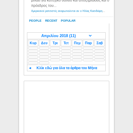
μιλάει για κατοχικό δανειο και αποζημιώσεις και ο
πρόεδρος του...
Αμερικανοί ρατσιστές αναρωτιούνται αν ο Ηλίας Κασιδιάρης ανήκει στη λευκή φυλή... - Λόγιος Ερμής
PEOPLE
RECENT
POPULAR
Κυρ
Δευ
Τρι
Τετ
Πεμ
Παρ
Σαβ
◄
Κλίκ εδώ για όλα τα άρθρα του Μήνα