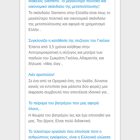
Φάκελος Siemens: Το μεγαλύτερο πολιτικό και
οικονομικό σκάνδαλο της μεταπολίτευσης!
Το σκάνδαλο Siemens στην Ελλάδα είναι ίσως το
μεγαλύτερο πολιτικό και οικονομικό σκάνδαλο
της μεταπολίτευσης και αφορά σε χρηματισμό
Ελλήν...
Συγκλονίζει η κατάθεση της συζύγου του Γκιόλια
Έπειτα από 3,5 χρόνια κλήθηκε στην
Αντιτρομοκρατική η σύζυγος και μητέρα των
παιδιών του Σωκράτη Γκιόλια, Αδαμαντία, και
δήλωσε: «Μας έλεγ...
Aιέν αριστεύειν!
Σε ένα από τα Ομηρικά έπη, την Ιλιάδα, δύναται
κανείς να εντοπίσει (και μάλιστα δύο φορές) μια
έκφραση-συμβουλή που αποτέλεσε ιδανικό για...
Το πείραμα του βατράχου που μας αφορά
όλους...
Η θεωρία του βατράχου λες και έχει επινοηθεί για
μας. Την ξέρετε; Είναι πολύ διδακτική.
Το τελειότερο εργαλείο που επινόησε ποτε ο
ανθρώπινος εγκέφαλος, είναι η Ελληνική γλώσσα.