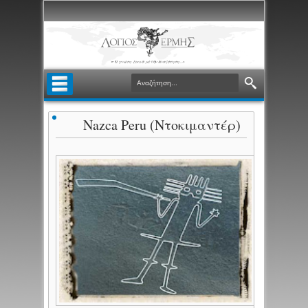
Nazca Peru (Ντοκιμαντέρ)