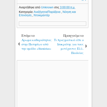
Αναρτήθηκε από
Unknown
στις
3:00:00 π.μ.
Κατηγορία:
Ανεξήγητα/Παράξενα
,
Νόηση και
Επινόηση
,
Ντοκιμαντέρ
Επόμενο
Προηγούμενο
Άρωμα καθαριότητας
Τι πραγματικά είπε ο
στην Πατησίων από
Ισοκράτης για τους
την ομάδα «Atenistas»
μετέχοντες Ελλ.
Παιδείας