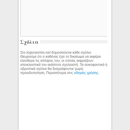
Σχόλια
Στο logiosermis.net δημοσιεύεται κάθε σχόλιο.
Θεωρούμε ότι ο καθένας έχει το δικαίωμα να εκφέρει
ελεύθερα τις απόψεις του, οι οποίες εκφράζουν
αποκλειστικά τον εκάστοτε σχολιαστή. Τα συκοφαντικά ή
υβριστικά σχόλια θα διαγράφονται χωρίς
προειδοποίηση. Περισσότερα στις
οδηγίες χρήσης
.