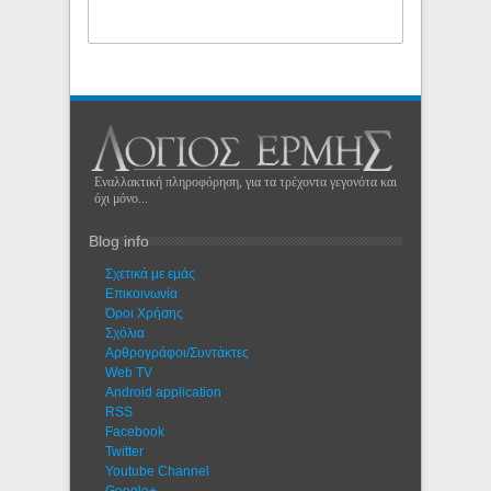
Εναλλακτική πληροφόρηση, για τα τρέχοντα γεγονότα και
όχι μόνο...
Blog info
Σχετικά με εμάς
Eπικοινωνία
Όροι Χρήσης
Σχόλια
Αρθρογράφοι/Συντάκτες
Web TV
Android application
RSS
Facebook
Twitter
Youtube Channel
Google+