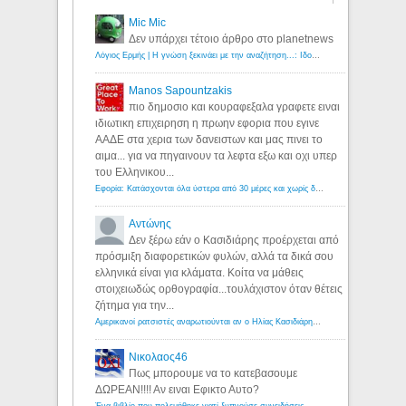
Mic Mic
Δεν υπάρχει τέτοιο άρθρο στο planetnews
Λόγιος Ερμής | Η γνώση ξεκινάει με την αναζήτηση...: Ιδού οι 18 που χρωστούν 11 δις ευρώ!
Manos Sapountzakis
πιο δημοσιο και κουραφεξαλα γραφετε ειναι
ιδιωτικη επιχειρηση η πρωην εφορια που εγινε
ΑΑΔΕ στα χερια των δανειστων και μας πινει το
αιμα... για να πηγαινουν τα λεφτα εξω και οχι υπερ
του Ελληνικου...
Εφορία: Κατάσχονται όλα ύστερα από 30 μέρες και χωρίς δικαστικές αποφάσεις - Λόγιος Ερμής
Αντώνης
Δεν ξέρω εάν ο Κασιδιάρης προέρχεται από
πρόσμιξη διαφορετικών φυλών, αλλά τα δικά σου
ελληνικά είναι για κλάματα. Κοίτα να μάθεις
στοιχειωδώς ορθογραφία...τουλάχιστον όταν θέτεις
ζήτημα για την...
Αμερικανοί ρατσιστές αναρωτιούνται αν ο Ηλίας Κασιδιάρης ανήκει στη λευκή φυλή... - Λόγιος Ερμής
Νικολαος46
Πως μπορουμε να το κατεβασουμε
ΔΩΡΕΑΝ!!!! Αν ειναι Εφικτο Αυτο?
Ένα βιβλίο που πολεμήθηκε γιατί ξυπνούσε συνειδήσεις... - Λόγιος Ερμής | Η γνώση ξεκινάει με την αναζήτηση...