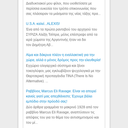
Διαδυκτιακοί μου φίλοι, που υιοθετίσατε με
περίσσια ευκολία τον τρόπο επικοινωνίας που
σας πλάσαραν τα μιάσματα της νέας τάξης πρα...
U.S.A. καλεί...ALEXIS!
Ένα από τα πρώτα ραντεβού του αρχηγού του
ΣΥΡΙΖΑ Αλέξη Τσίπρα, μόλις επέστρεψε από τα
ιερά χώματα της Αργεντινής ήταν να δει
τον Δημήτρη Αβ...
Αίμα και δάκρυα πλέον η εναλλακτική για την
χώρα, αλλά ο μόνος δρόμος προς την ελευθερία!
Εγχώριο ολιγαρχικό σύστημα και ξένοι
τοκογλύφοι, μας εγκλωβίζουν ψυχολογικά με την
Θαρτσερική προπαγάνδα TINA (There Is No
Alternative). ...
Ραββίνος Marcus Eli Ravage: Είναι να απορεί
κανείς γιατί μας απεχθάνεστε; Έχουμε βάλει
εμπόδιο στην πρόοδό σας!
Δύο άρθρα γραμμένα το μακρινό 1928 από τον
ραββίνο Marcus Eli Ravage, αναπτύσουν τις
απόψεις του για το θέμα του αντισημιτισμού και
του μί...