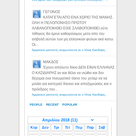
ΓΕΓΟΝΟΣ
ΚΑΤΑΓΕΤΑΙ ΑΠΟ ΕΝΑ ΧΩΡΙΟ ΤΗΣ ΜΑΝΗΣ.
ΟΛΗ Η ΠΕΛΟΠΟΝΗΣΟ ΠΡΩΤΟΥ
ΑΛΒΑΝΟΠΟΙΗΘΕΙ ΕΙΧΕ ΣΛΑΒΟΠΟΙΗΘΕΙ ούτε
πίθηκος θα έμενε καθαρόαιμος μετα απο την
εισβολή αυτών των μη ελληνικών φυλων εκεί κατω.
Οι...
Αμερικανοί ρατσιστές αναρωτιούνται αν ο Ηλίας Κασιδιάρης ανήκει στη λευκή φυλή... - Λόγιος Ερμής
ΜΑΚΔΟΣ
Έχουν απόλυτο δίκιο ΔΕΝ ΕΙΝΑΙ ΕΛΛΗΝΑΣ
Ο ΚΑΣΙΔΙΑΡΗΣ αν και θέλει να νιώθει και δεν
δέχομαι ενα πνευματικό τέκνο του χιτλερ να να
μιλάει για κατοχικό δανειο και αποζημιώσεις και ο
πρόεδρος του...
Αμερικανοί ρατσιστές αναρωτιούνται αν ο Ηλίας Κασιδιάρης ανήκει στη λευκή φυλή... - Λόγιος Ερμής
PEOPLE
RECENT
POPULAR
Κυρ
Δευ
Τρι
Τετ
Πεμ
Παρ
Σαβ