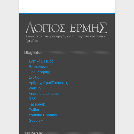
Εναλλακτική πληροφόρηση, για τα τρέχοντα γεγονότα και
όχι μόνο...
Blog info
Σχετικά με εμάς
Eπικοινωνία
Όροι Χρήσης
Σχόλια
Αρθρογράφοι/Συντάκτες
Web TV
Android application
RSS
Facebook
Twitter
Youtube Channel
Google+
Συνδέσεις