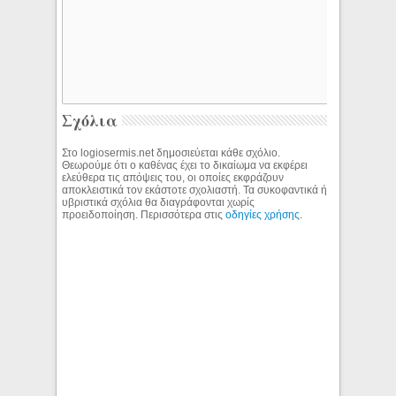
Σχόλια
Στο logiosermis.net δημοσιεύεται κάθε σχόλιο.
Θεωρούμε ότι ο καθένας έχει το δικαίωμα να εκφέρει
ελεύθερα τις απόψεις του, οι οποίες εκφράζουν
αποκλειστικά τον εκάστοτε σχολιαστή. Τα συκοφαντικά ή
υβριστικά σχόλια θα διαγράφονται χωρίς
προειδοποίηση. Περισσότερα στις
οδηγίες χρήσης
.