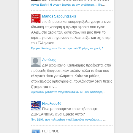
Λόγιος Ερμής | Η γνώση ξεκινάει με την αναζήτηση...: Ιδού οι 18 που χρωστούν 11 δις ευρώ!
Manos Sapountzakis
πιο δημοσιο και κουραφεξαλα γραφετε ειναι
ιδιωτικη επιχειρηση η πρωην εφορια που εγινε
ΑΑΔΕ στα χερια των δανειστων και μας πινει το
αιμα... για να πηγαινουν τα λεφτα εξω και οχι υπερ
του Ελληνικου...
Εφορία: Κατάσχονται όλα ύστερα από 30 μέρες και χωρίς δικαστικές αποφάσεις - Λόγιος Ερμής
Αντώνης
Δεν ξέρω εάν ο Κασιδιάρης προέρχεται από
πρόσμιξη διαφορετικών φυλών, αλλά τα δικά σου
ελληνικά είναι για κλάματα. Κοίτα να μάθεις
στοιχειωδώς ορθογραφία...τουλάχιστον όταν θέτεις
ζήτημα για την...
Αμερικανοί ρατσιστές αναρωτιούνται αν ο Ηλίας Κασιδιάρης ανήκει στη λευκή φυλή... - Λόγιος Ερμής
Νικολαος46
Πως μπορουμε να το κατεβασουμε
ΔΩΡΕΑΝ!!!! Αν ειναι Εφικτο Αυτο?
Ένα βιβλίο που πολεμήθηκε γιατί ξυπνούσε συνειδήσεις... - Λόγιος Ερμής | Η γνώση ξεκινάει με την αναζήτηση...
ΓΕΓΟΝΟΣ