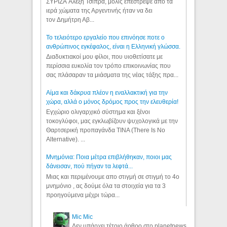
ΣΥΡΙΖΑ Αλέξη Τσίπρα, μόλις επέστρεψε από τα
ιερά χώματα της Αργεντινής ήταν να δει
τον Δημήτρη Αβ...
Το τελειότερο εργαλείο που επινόησε ποτε ο
ανθρώπινος εγκέφαλος, είναι η Ελληνική γλώσσα.
Διαδυκτιακοί μου φίλοι, που υιοθετίσατε με
περίσσια ευκολία τον τρόπο επικοινωνίας που
σας πλάσαραν τα μιάσματα της νέας τάξης πρα...
Αίμα και δάκρυα πλέον η εναλλακτική για την
χώρα, αλλά ο μόνος δρόμος προς την ελευθερία!
Εγχώριο ολιγαρχικό σύστημα και ξένοι
τοκογλύφοι, μας εγκλωβίζουν ψυχολογικά με την
Θαρτσερική προπαγάνδα TINA (There Is No
Alternative). ...
Μνημόνια: Ποια μέτρα επιβλήθηκαν, ποιοι μας
δάνεισαν, πού πήγαν τα λεφτά...
Μιας και περιμένουμε απο στιγμή σε στιγμή το 4ο
μνημόνιο , ας δούμε όλα τα στοιχεία για τα 3
προηγούμενα μέχρι τώρα...
Mic Mic
Δεν υπάρχει τέτοιο άρθρο στο planetnews