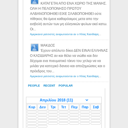
ΚΑΤΑΓΕΤΑΙ ΑΠΟ ΕΝΑ ΧΩΡΙΟ ΤΗΣ ΜΑΝΗΣ.
ΟΛΗ Η ΠΕΛΟΠΟΝΗΣΟ ΠΡΩΤΟΥ
ΑΛΒΑΝΟΠΟΙΗΘΕΙ ΕΙΧΕ ΣΛΑΒΟΠΟΙΗΘΕΙ ούτε
πίθηκος θα έμενε καθαρόαιμος μετα απο την
εισβολή αυτών των μη ελληνικών φυλων εκεί κατω.
Οι...
Αμερικανοί ρατσιστές αναρωτιούνται αν ο Ηλίας Κασιδιάρης ανήκει στη λευκή φυλή... - Λόγιος Ερμής
ΜΑΚΔΟΣ
Έχουν απόλυτο δίκιο ΔΕΝ ΕΙΝΑΙ ΕΛΛΗΝΑΣ
Ο ΚΑΣΙΔΙΑΡΗΣ αν και θέλει να νιώθει και δεν
δέχομαι ενα πνευματικό τέκνο του χιτλερ να να
μιλάει για κατοχικό δανειο και αποζημιώσεις και ο
πρόεδρος του...
Αμερικανοί ρατσιστές αναρωτιούνται αν ο Ηλίας Κασιδιάρης ανήκει στη λευκή φυλή... - Λόγιος Ερμής
PEOPLE
RECENT
POPULAR
Κυρ
Δευ
Τρι
Τετ
Πεμ
Παρ
Σαβ