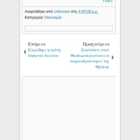
Πηγή
Αναρτήθηκε από
Unknown
στις
4:00:00 μ.μ.
Κατηγορία:
Οικονομία
Επόμενο
Προηγούμενο
Eγκρίθηκε η τρίτη
Συστάσεις στον
δόση του δανείου
Θεοδωράκη κάνουν οι
τουρκοπράκτορες της
Θράκης