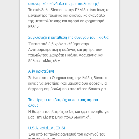
οικονομικό σκάνδαλο της μεταπολίτευσης!
Το σκάνδαλο Siemens στην Ελλάδα είναι ίσως το
μεγαλύτερο πολιτικό και οικονομικό σκάνδαλο
της μεταπολίτευσης και αφορά σε χρηματισμό
Ελλήν...
Συγκλονίζει η κατάθεση της συζύγου του Γκιόλια
Έπειτα από 3,5 χρόνια κλήθηκε στην
Αντιτρομοκρατική η σύζυγος και μητέρα των
παιδιών του Σωκράτη Γκιόλια, Αδαμαντία, και
δήλωσε: «Μας έλεγ...
Aιέν αριστεύειν!
Σε ένα από τα Ομηρικά έπη, την Ιλιάδα, δύναται
κανείς να εντοπίσει (και μάλιστα δύο φορές) μια
έκφραση-συμβουλή που αποτέλεσε ιδανικό για...
Το πείραμα του βατράχου που μας αφορά
όλους...
Η θεωρία του βατράχου λες και έχει επινοηθεί για
μας. Την ξέρετε; Είναι πολύ διδακτική.
U.S.A. καλεί...ALEXIS!
Ένα από τα πρώτα ραντεβού του αρχηγού του