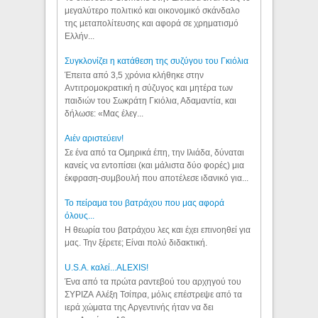
μεγαλύτερο πολιτικό και οικονομικό σκάνδαλο
της μεταπολίτευσης και αφορά σε χρηματισμό
Ελλήν...
Συγκλονίζει η κατάθεση της συζύγου του Γκιόλια
Έπειτα από 3,5 χρόνια κλήθηκε στην
Αντιτρομοκρατική η σύζυγος και μητέρα των
παιδιών του Σωκράτη Γκιόλια, Αδαμαντία, και
δήλωσε: «Μας έλεγ...
Aιέν αριστεύειν!
Σε ένα από τα Ομηρικά έπη, την Ιλιάδα, δύναται
κανείς να εντοπίσει (και μάλιστα δύο φορές) μια
έκφραση-συμβουλή που αποτέλεσε ιδανικό για...
Το πείραμα του βατράχου που μας αφορά
όλους...
Η θεωρία του βατράχου λες και έχει επινοηθεί για
μας. Την ξέρετε; Είναι πολύ διδακτική.
U.S.A. καλεί...ALEXIS!
Ένα από τα πρώτα ραντεβού του αρχηγού του
ΣΥΡΙΖΑ Αλέξη Τσίπρα, μόλις επέστρεψε από τα
ιερά χώματα της Αργεντινής ήταν να δει