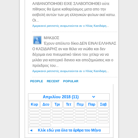
ΑΛΒΑΝΟΠΟΙΗΘΕΙ ΕΙΧΕ ΣΛΑΒΟΠΟΙΗΘΕΙ ούτε
πίθηκος θα έμενε καθαρόαιμος μετα απο την
εισβολή αυτών των μη ελληνικών φυλων εκεί κατω.
Οι...
Αμερικανοί ρατσιστές αναρωτιούνται αν ο Ηλίας Κασιδιάρης ανήκει στη λευκή φυλή... - Λόγιος Ερμής
ΜΑΚΔΟΣ
Έχουν απόλυτο δίκιο ΔΕΝ ΕΙΝΑΙ ΕΛΛΗΝΑΣ
Ο ΚΑΣΙΔΙΑΡΗΣ αν και θέλει να νιώθει και δεν
δέχομαι ενα πνευματικό τέκνο του χιτλερ να να
μιλάει για κατοχικό δανειο και αποζημιώσεις και ο
πρόεδρος του...
Αμερικανοί ρατσιστές αναρωτιούνται αν ο Ηλίας Κασιδιάρης ανήκει στη λευκή φυλή... - Λόγιος Ερμής
PEOPLE
RECENT
POPULAR
Κυρ
Δευ
Τρι
Τετ
Πεμ
Παρ
Σαβ
◄
Κλίκ εδώ για όλα τα άρθρα του Μήνα