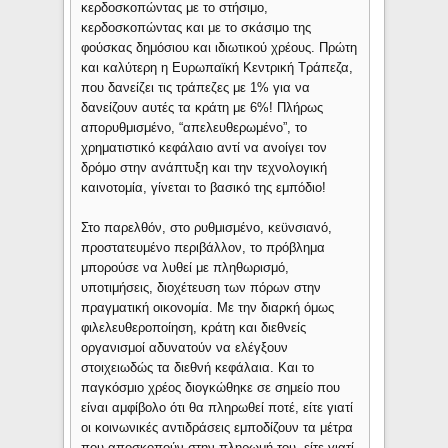
κερδοσκοπώντας με το στήσιμο,
κερδοσκοπώντας και με το σκάσιμο της
φούσκας δημόσιου και ιδιωτικού χρέους. Πρώτη
και καλύτερη η Ευρωπαϊκή Κεντρική Τράπεζα,
που δανείζει τις τράπεζες με 1% για να
δανείζουν αυτές τα κράτη με 6%! Πλήρως
απορυθμισμένο, “απελευθερωμένο”, το
χρηματιστικό κεφάλαιο αντί να ανοίγει τον
δρόμο στην ανάπτυξη και την τεχνολογική
καινοτομία, γίνεται το βασικό της εμπόδιο!
Στο παρελθόν, στο ρυθμισμένο, κεϋνσιανό,
προστατευμένο περιβάλλον, το πρόβλημα
μπορούσε να λυθεί με πληθωρισμό,
υποτιμήσεις, διοχέτευση των πόρων στην
πραγματική οικονομία. Με την διαρκή όμως
φιλελευθεροποίηση, κράτη και διεθνείς
οργανισμοί αδυνατούν να ελέγξουν
στοιχειωδώς τα διεθνή κεφάλαια. Και το
παγκόσμιο χρέος διογκώθηκε σε σημείο που
είναι αμφίβολο ότι θα πληρωθεί ποτέ, είτε γιατί
οι κοινωνικές αντιδράσεις εμποδίζουν τα μέτρα
που αποσκοπούν στην πληρωμή του, είτε γιατί