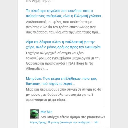
τον Δημήτρη Αβ...
Το τελειότερο εργαλείο που επινόησε ποτε ο
ανθρώπινος εγκέφαλος, είναι η Ελληνική γλώσσα.
Διαδυκτιακοί μου φίλοι, που υιοθετίσατε με
περίσσια ευκολία τον τρόπο επικοινωνίας που
σας πλάσαραν τα μιάσματα της νέας τάξης πρα...
Αίμα και δάκρυα πλέον η εναλλακτική για την
χώρα, αλλά ο μόνος δρόμος προς την ελευθερία!
Εγχώριο ολιγαρχικό σύστημα και ξένοι
τοκογλύφοι, μας εγκλωβίζουν ψυχολογικά με την
Θαρτσερική προπαγάνδα TINA (There Is No
Alternative). ...
Μνημόνια: Ποια μέτρα επιβλήθηκαν, ποιοι μας
δάνεισαν, πού πήγαν τα λεφτά...
Μιας και περιμένουμε απο στιγμή σε στιγμή το 4ο
μνημόνιο , ας δούμε όλα τα στοιχεία για τα 3
προηγούμενα μέχρι τώρα...
Mic Mic
Δεν υπάρχει τέτοιο άρθρο στο planetnews
Λόγιος Ερμής | Η γνώση ξεκινάει με την αναζήτηση...: Ιδού οι 18 που χρωστούν 11 δις ευρώ!