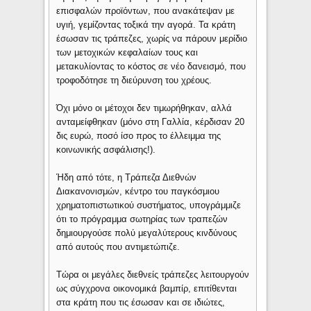
επισφαλών προϊόντων, που ανακάτεψαν με
υγιή, γεμίζοντας τοξικά την αγορά. Τα κράτη
έσωσαν τις τράπεζες, χωρίς να πάρουν μερίδιο
των μετοχικών κεφαλαίων τους και
μετακυλίοντας το κόστος σε νέο δανεισμό, που
τροφοδότησε τη διεύρυνση του χρέους.
Όχι μόνο οι μέτοχοι δεν τιμωρήθηκαν, αλλά
ανταμείφθηκαν (μόνο στη Γαλλία, κέρδισαν 20
δις ευρώ, ποσό ίσο προς το έλλειμμα της
κοινωνικής ασφάλισης!).
Ήδη από τότε, η Τράπεζα Διεθνών
Διακανονισμών, κέντρο του παγκόσμιου
χρηματοπιστωτικού συστήματος, υπογράμμιζε
ότι το πρόγραμμα σωτηρίας των τραπεζών
δημιουργούσε πολύ μεγαλύτερους κινδύνους
από αυτούς που αντιμετώπιζε.
Τώρα οι μεγάλες διεθνείς τράπεζες λειτουργούν
ως σύγχρονα οικονομικά βαμπίρ, επιτίθενται
στα κράτη που τις έσωσαν και σε ιδιώτες,