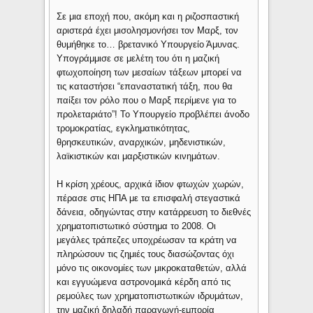
Σε μια εποχή που, ακόμη και η ριζοσπαστική
αριστερά έχει μισολησμονήσει τον Μαρξ, τον
θυμήθηκε το… βρετανικό Υπουργείο Άμυνας.
Υπογράμμισε σε μελέτη του ότι η μαζική
φτωχοποίηση των μεσαίων τάξεων μπορεί να
τις καταστήσει “επαναστατική τάξη, που θα
παίξει τον ρόλο που ο Μαρξ περίμενε για το
προλεταριάτο”! Το Υπουργείο προβλέπει άνοδο
τρομοκρατίας, εγκληματικότητας,
θρησκευτικών, αναρχικών, μηδενιστικών,
λαϊκιστικών και μαρξιστικών κινημάτων.
Η κρίση χρέους, αρχικά ίδιον φτωχών χωρών,
πέρασε στις ΗΠΑ με τα επισφαλή στεγαστικά
δάνεια, οδηγώντας στην κατάρρευση το διεθνές
χρηματοπιστωτικό σύστημα το 2008. Οι
μεγάλες τράπεζες υποχρέωσαν τα κράτη να
πληρώσουν τις ζημιές τους διασώζοντας όχι
μόνο τις οικονομίες των μικροκαταθετών, αλλά
και εγγυώμενα αστρονομικά κέρδη από τις
ρεμούλες των χρηματοπιστωτικών ιδρυμάτων,
την μαζική δηλαδή παραγωγή-εμπορία