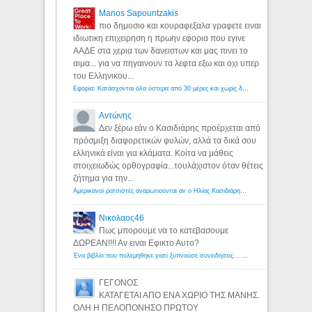
Manos Sapountzakis
πιο δημοσιο και κουραφεξαλα γραφετε ειναι
ιδιωτικη επιχειρηση η πρωην εφορια που εγινε
ΑΑΔΕ στα χερια των δανειστων και μας πινει το
αιμα... για να πηγαινουν τα λεφτα εξω και οχι υπερ
του Ελληνικου...
Εφορία: Κατάσχονται όλα ύστερα από 30 μέρες και χωρίς δικαστικές αποφάσεις - Λόγιος Ερμής
Αντώνης
Δεν ξέρω εάν ο Κασιδιάρης προέρχεται από
πρόσμιξη διαφορετικών φυλών, αλλά τα δικά σου
ελληνικά είναι για κλάματα. Κοίτα να μάθεις
στοιχειωδώς ορθογραφία...τουλάχιστον όταν θέτεις
ζήτημα για την...
Αμερικανοί ρατσιστές αναρωτιούνται αν ο Ηλίας Κασιδιάρης ανήκει στη λευκή φυλή... - Λόγιος Ερμής
Νικολαος46
Πως μπορουμε να το κατεβασουμε
ΔΩΡΕΑΝ!!!! Αν ειναι Εφικτο Αυτο?
Ένα βιβλίο που πολεμήθηκε γιατί ξυπνούσε συνειδήσεις... - Λόγιος Ερμής | Η γνώση ξεκινάει με την αναζήτηση...
ΓΕΓΟΝΟΣ
ΚΑΤΑΓΕΤΑΙ ΑΠΟ ΕΝΑ ΧΩΡΙΟ ΤΗΣ ΜΑΝΗΣ.
ΟΛΗ Η ΠΕΛΟΠΟΝΗΣΟ ΠΡΩΤΟΥ