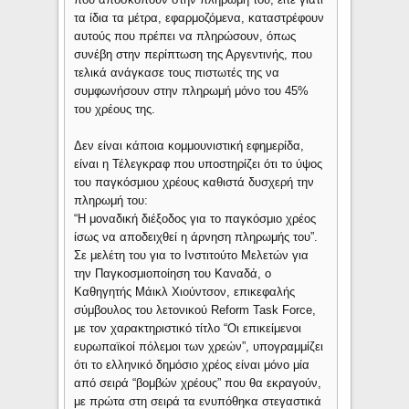
τα ίδια τα μέτρα, εφαρμοζόμενα, καταστρέφουν
αυτούς που πρέπει να πληρώσουν, όπως
συνέβη στην περίπτωση της Αργεντινής, που
τελικά ανάγκασε τους πιστωτές της να
συμφωνήσουν στην πληρωμή μόνο του 45%
του χρέους της.
Δεν είναι κάποια κομμουνιστική εφημερίδα,
είναι η Τέλεγκραφ που υποστηρίζει ότι το ύψος
του παγκόσμιου χρέους καθιστά δυσχερή την
πληρωμή του:
“Η μοναδική διέξοδος για το παγκόσμιο χρέος
ίσως να αποδειχθεί η άρνηση πληρωμής του”.
Σε μελέτη του για το Ινστιτούτο Μελετών για
την Παγκοσμιοποίηση του Καναδά, ο
Καθηγητής Μάικλ Χιούντσον, επικεφαλής
σύμβουλος του λετονικού Reform Task Force,
με τον χαρακτηριστικό τίτλο “Oι επικείμενοι
ευρωπαϊκοί πόλεμοι των χρεών”, υπογραμμίζει
ότι το ελληνικό δημόσιο χρέος είναι μόνο μία
από σειρά “βομβών χρέους” που θα εκραγούν,
με πρώτα στη σειρά τα ενυπόθηκα στεγαστικά