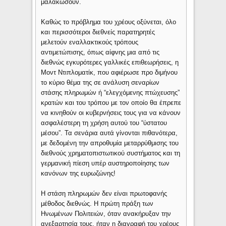
μαλακώσουν.
Καθώς το πρόβλημα του χρέους οξύνεται, όλο
και περισσότεροι διεθνείς παρατηρητές
μελετούν εναλλακτικούς τρόπους
αντιμετώπισης, όπως αίφνης μια από τις
διεθνώς εγκυρότερες γαλλικές επιθεωρήσεις, η
Μοντ Ντιπλοματίκ, που αφιέρωσε προ διμήνου
το κύριο θέμα της σε ανάλυση σεναρίων
στάσης πληρωμών ή “ελεγχόμενης πτώχευσης”
κρατών και του τρόπου με τον οποίο θα έπρεπε
να κινηθούν οι κυβερνήσεις τους για να κάνουν
ασφαλέστερη τη χρήση αυτού του “ύστατου
μέσου”. Τα σενάρια αυτά γίνονται πιθανότερα,
με δεδομένη την απροθυμία μεταρρύθμισης του
διεθνούς χρηματοπιστωτικού συστήματος και τη
γερμανική πίεση υπέρ αυστηροποίησης των
κανόνων της ευρωζώνης!
Η στάση πληρωμών δεν είναι πρωτοφανής
μέθοδος διεθνώς. Η πρώτη πράξη των
Ηνωμένων Πολιτειών, όταν ανακήρυξαν την
ανεξαρτησία τους, ήταν η διαγραφή του χρέους