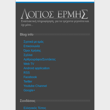
Εναλλακτική πληροφόρηση, για τα τρέχοντα γεγονότα και
όχι μόνο...
Blog info
Σχετικά με εμάς
Eπικοινωνία
Όροι Χρήσης
Σχόλια
Αρθρογράφοι/Συντάκτες
Web TV
Android application
RSS
Facebook
Twitter
Youtube Channel
Google+
Συνδέσεις
Ελληνικός Τύπος