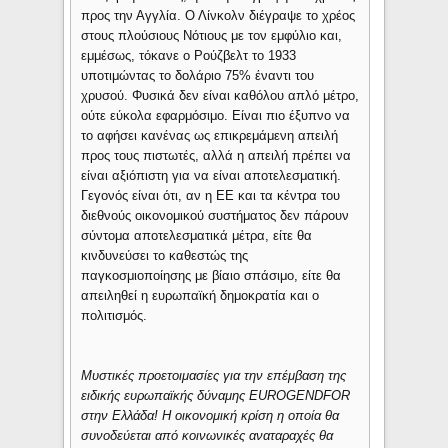
προς την Αγγλία. Ο Λίνκολν διέγραψε το χρέος
στους πλούσιους Νότιους με τον εμφύλιο και,
εμμέσως, τόκανε ο Ρούζβελτ το 1933
υποτιμώντας το δολάριο 75% έναντι του
χρυσού. Φυσικά δεν είναι καθόλου απλό μέτρο,
ούτε εύκολα εφαρμόσιμο. Είναι πιο έξυπνο να
το αφήσει κανένας ως επικρεμάμενη απειλή
προς τους πιστωτές, αλλά η απειλή πρέπει να
είναι αξιόπιστη για να είναι αποτελεσματική.
Γεγονός είναι ότι, αν η ΕΕ και τα κέντρα του
διεθνούς οικονομικού συστήματος δεν πάρουν
σύντομα αποτελεσματικά μέτρα, είτε θα
κινδυνεύσει το καθεστώς της
παγκοσμιοποίησης με βίαιο σπάσιμο, είτε θα
απειληθεί η ευρωπαϊκή δημοκρατία και ο
πολιτισμός.
Μυστικές προετοιμασίες για την επέμβαση της
ειδικής ευρωπαϊκής δύναμης EUROGENDFOR
στην Ελλάδα! Η οικονομική κρίση η οποία θα
συνοδεύεται από κοινωνικές αναταραχές θα