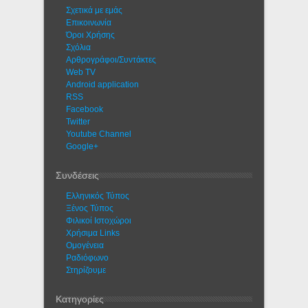
Σχετικά με εμάς
Eπικοινωνία
Όροι Χρήσης
Σχόλια
Αρθρογράφοι/Συντάκτες
Web TV
Android application
RSS
Facebook
Twitter
Youtube Channel
Google+
Συνδέσεις
Ελληνικός Τύπος
Ξένος Τύπος
Φιλικοί Ιστοχώροι
Χρήσιμα Links
Ομογένεια
Ραδιόφωνο
Στηρίζουμε
Κατηγορίες