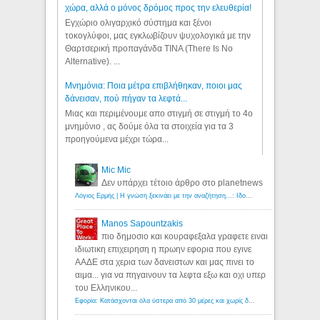
χώρα, αλλά ο μόνος δρόμος προς την ελευθερία!
Εγχώριο ολιγαρχικό σύστημα και ξένοι
τοκογλύφοι, μας εγκλωβίζουν ψυχολογικά με την
Θαρτσερική προπαγάνδα TINA (There Is No
Alternative). ...
Μνημόνια: Ποια μέτρα επιβλήθηκαν, ποιοι μας
δάνεισαν, πού πήγαν τα λεφτά...
Μιας και περιμένουμε απο στιγμή σε στιγμή το 4ο
μνημόνιο , ας δούμε όλα τα στοιχεία για τα 3
προηγούμενα μέχρι τώρα...
Mic Mic
Δεν υπάρχει τέτοιο άρθρο στο planetnews
Λόγιος Ερμής | Η γνώση ξεκινάει με την αναζήτηση...: Ιδού οι 18 που χρωστούν 11 δις ευρώ!
Manos Sapountzakis
πιο δημοσιο και κουραφεξαλα γραφετε ειναι
ιδιωτικη επιχειρηση η πρωην εφορια που εγινε
ΑΑΔΕ στα χερια των δανειστων και μας πινει το
αιμα... για να πηγαινουν τα λεφτα εξω και οχι υπερ
του Ελληνικου...
Εφορία: Κατάσχονται όλα ύστερα από 30 μέρες και χωρίς δικαστικές αποφάσεις - Λόγιος Ερμής