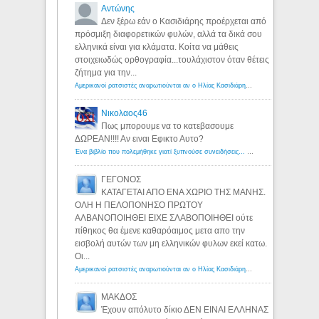
Αντώνης
Δεν ξέρω εάν ο Κασιδιάρης προέρχεται από
πρόσμιξη διαφορετικών φυλών, αλλά τα δικά σου
ελληνικά είναι για κλάματα. Κοίτα να μάθεις
στοιχειωδώς ορθογραφία...τουλάχιστον όταν θέτεις
ζήτημα για την...
Αμερικανοί ρατσιστές αναρωτιούνται αν ο Ηλίας Κασιδιάρης ανήκει στη λευκή φυλή... - Λόγιος Ερμής
Νικολαος46
Πως μπορουμε να το κατεβασουμε
ΔΩΡΕΑΝ!!!! Αν ειναι Εφικτο Αυτο?
Ένα βιβλίο που πολεμήθηκε γιατί ξυπνούσε συνειδήσεις... - Λόγιος Ερμής | Η γνώση ξεκινάει με την αναζήτηση...
ΓΕΓΟΝΟΣ
ΚΑΤΑΓΕΤΑΙ ΑΠΟ ΕΝΑ ΧΩΡΙΟ ΤΗΣ ΜΑΝΗΣ.
ΟΛΗ Η ΠΕΛΟΠΟΝΗΣΟ ΠΡΩΤΟΥ
ΑΛΒΑΝΟΠΟΙΗΘΕΙ ΕΙΧΕ ΣΛΑΒΟΠΟΙΗΘΕΙ ούτε
πίθηκος θα έμενε καθαρόαιμος μετα απο την
εισβολή αυτών των μη ελληνικών φυλων εκεί κατω.
Οι...
Αμερικανοί ρατσιστές αναρωτιούνται αν ο Ηλίας Κασιδιάρης ανήκει στη λευκή φυλή... - Λόγιος Ερμής
ΜΑΚΔΟΣ
Έχουν απόλυτο δίκιο ΔΕΝ ΕΙΝΑΙ ΕΛΛΗΝΑΣ