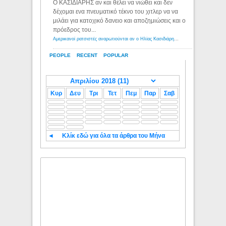
Ο ΚΑΣΙΔΙΑΡΗΣ αν και θέλει να νιώθει και δεν
δέχομαι ενα πνευματικό τέκνο του χιτλερ να να
μιλάει για κατοχικό δανειο και αποζημιώσεις και ο
πρόεδρος του...
Αμερικανοί ρατσιστές αναρωτιούνται αν ο Ηλίας Κασιδιάρης ανήκει στη λευκή φυλή... - Λόγιος Ερμής
PEOPLE
RECENT
POPULAR
Κυρ
Δευ
Τρι
Τετ
Πεμ
Παρ
Σαβ
◄
Κλίκ εδώ για όλα τα άρθρα του Μήνα