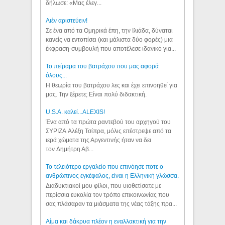
δήλωσε: «Μας έλεγ...
Aιέν αριστεύειν!
Σε ένα από τα Ομηρικά έπη, την Ιλιάδα, δύναται
κανείς να εντοπίσει (και μάλιστα δύο φορές) μια
έκφραση-συμβουλή που αποτέλεσε ιδανικό για...
Το πείραμα του βατράχου που μας αφορά
όλους...
Η θεωρία του βατράχου λες και έχει επινοηθεί για
μας. Την ξέρετε; Είναι πολύ διδακτική.
U.S.A. καλεί...ALEXIS!
Ένα από τα πρώτα ραντεβού του αρχηγού του
ΣΥΡΙΖΑ Αλέξη Τσίπρα, μόλις επέστρεψε από τα
ιερά χώματα της Αργεντινής ήταν να δει
τον Δημήτρη Αβ...
Το τελειότερο εργαλείο που επινόησε ποτε ο
ανθρώπινος εγκέφαλος, είναι η Ελληνική γλώσσα.
Διαδυκτιακοί μου φίλοι, που υιοθετίσατε με
περίσσια ευκολία τον τρόπο επικοινωνίας που
σας πλάσαραν τα μιάσματα της νέας τάξης πρα...
Αίμα και δάκρυα πλέον η εναλλακτική για την