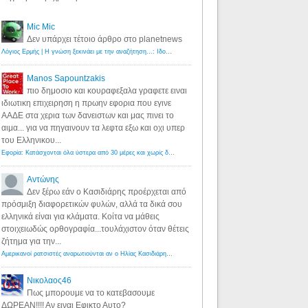
Mic Mic
Δεν υπάρχει τέτοιο άρθρο στο planetnews
Λόγιος Ερμής | Η γνώση ξεκινάει με την αναζήτηση...: Ιδού οι 18 που χρωστούν 11 δις ευρώ!
·
6 years ago
Manos Sapountzakis
πιο δημοσιο και κουραφεξαλα γραφετε ειναι
ιδιωτικη επιχειρηση η πρωην εφορια που εγινε
ΑΑΔΕ στα χερια των δανειστων και μας πινει το
αιμα... για να πηγαινουν τα λεφτα εξω και οχι υπερ
του Ελληνικου...
Εφορία: Κατάσχονται όλα ύστερα από 30 μέρες και χωρίς δικαστικές αποφάσεις - Λόγιος Ερμής
·
6 years ag
Αντώνης
Δεν ξέρω εάν ο Κασιδιάρης προέρχεται από
πρόσμιξη διαφορετικών φυλών, αλλά τα δικά σου
ελληνικά είναι για κλάματα. Κοίτα να μάθεις
στοιχειωδώς ορθογραφία...τουλάχιστον όταν θέτεις
ζήτημα για την...
Αμερικανοί ρατσιστές αναρωτιούνται αν ο Ηλίας Κασιδιάρης ανήκει στη λευκή φυλή... - Λόγιος Ερμής
·
7 yea
Νικολαος46
Πως μπορουμε να το κατεβασουμε
ΔΩΡΕΑΝ!!!! Αν ειναι Εφικτο Αυτο?