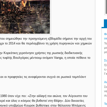
Φά
 που σημειώθηκε την προηγούμενη εβδομάδα σήμανε την αρχή του
οι
χρι το 2014 και θα περιλαμβάνει τη χρήση πυρηνικών και χημικών
Το
με
με
ν Κορεάτικη χερσόνησο χρήστες της ρωσικής διαδικτυακής
ας τυφλής Βουλγάρας μέντιουμ ονόματι Vanga, η οποία πέθανε το
Συ
Έπ
η 
Γκ
και οι προφητείες τις αναφέρονται συχνά σε ρωσικά ταμπλόιντ
Aι
Σε
να
συ
 1980 όταν είχε πει:
«Στην αλλαγή του αιώνα, τον Αύγουστο του
ερό και όλος ο κόσμος θα βυθιστεί στη θλίψη»
. Δύο δεκαετίες
Το
υρηνικό υποβρύχιο Κουρσκ βυθίστηκε στην θάλασσα Μπάρεντς