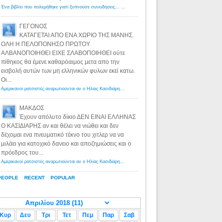
Ένα βιβλίο που πολεμήθηκε γιατί ξυπνούσε συνειδήσεις... - Λόγιος Ερμής | Η γνώση ξεκινάει με την αναζήτηση...
ΓΕΓΟΝΟΣ
ΚΑΤΑΓΕΤΑΙ ΑΠΟ ΕΝΑ ΧΩΡΙΟ ΤΗΣ ΜΑΝΗΣ.
ΟΛΗ Η ΠΕΛΟΠΟΝΗΣΟ ΠΡΩΤΟΥ
ΑΛΒΑΝΟΠΟΙΗΘΕΙ ΕΙΧΕ ΣΛΑΒΟΠΟΙΗΘΕΙ ούτε
πίθηκος θα έμενε καθαρόαιμος μετα απο την
εισβολή αυτών των μη ελληνικών φυλων εκεί κατω.
Οι...
Αμερικανοί ρατσιστές αναρωτιούνται αν ο Ηλίας Κασιδιάρης ανήκει στη λευκή φυλή... - Λόγιος Ερμής
·
8 yea
ΜΑΚΔΟΣ
Έχουν απόλυτο δίκιο ΔΕΝ ΕΙΝΑΙ ΕΛΛΗΝΑΣ
Ο ΚΑΣΙΔΙΑΡΗΣ αν και θέλει να νιώθει και δεν
δέχομαι ενα πνευματικό τέκνο του χιτλερ να να
μιλάει για κατοχικό δανειο και αποζημιώσεις και ο
πρόεδρος του...
Αμερικανοί ρατσιστές αναρωτιούνται αν ο Ηλίας Κασιδιάρης ανήκει στη λευκή φυλή... - Λόγιος Ερμής
·
8 yea
PEOPLE
RECENT
POPULAR
Κυρ
Δευ
Τρι
Τετ
Πεμ
Παρ
Σαβ