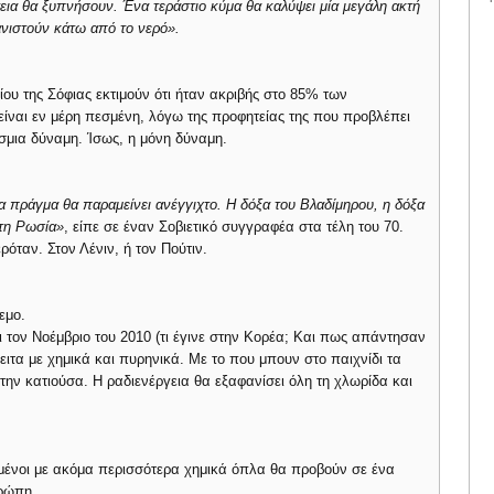
εια θα ξυπνήσουν. Ένα τεράστιο κύμα θα καλύψει μία μεγάλη ακτή
ανιστούν κάτω από το νερό».
μίου της Σόφιας εκτιμούν ότι ήταν ακριβής στο 85% των
είναι εν μέρη πεσμένη, λόγω της προφητείας της που προβλέπει
σμια δύναμη. Ίσως, η μόνη δύναμη.
 πράγμα θα παραμείνει ανέγγιχτο. Η δόξα του Βλαδίμηρου, η δόξα
 τη Ρωσία»
, είπε σε έναν Σοβιετικό συγγραφέα στα τέλη του 70.
όταν. Στον Λένιν, ή τον Πούτιν.
εμο.
 τον Νοέμβριο του 2010 (τι έγινε στην Κορέα; Και πως απάντησαν
ειτα με χημικά και πυρηνικά. Με το που μπουν στο παιχνίδι τα
ην κατιούσα. Η ραδιενέργεια θα εξαφανίσει όλη τη χλωρίδα και
μένοι με ακόμα περισσότερα χημικά όπλα θα προβούν σε ένα
υρώπη.