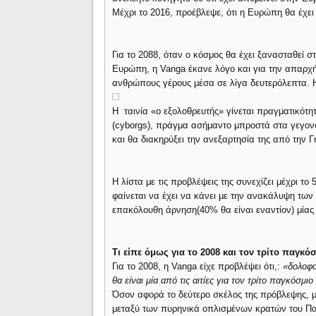
Μέχρι το 2016, προέβλεψε, ότι η Ευρώπη θα έχει
Για το 2088, όταν ο κόσμος θα έχει ξανασταθεί 
Ευρώπη, η Vanga έκανε λόγο και για την απαρχή
ανθρώπους γέρους μέσα σε λίγα δευτερόλεπτα. Η 
Η ταινία «ο εξολοθρευτής» γίνεται πραγματικότητ
(cyborgs), πράγμα ασήμαντο μπροστά στα γεγονό
και θα διακηρύξει την ανεξαρτησία της από την Γ
Η λίστα με τις προβλέψεις της συνεχίζει μέχρι το
φαίνεται να έχει να κάνει με την ανακάλυψη των
επακόλουθη άρνηση(40% θα είναι εναντίον) μίας
Τι είπε όμως για το 2008 και τον τρίτο παγκό
Για το 2008, η Vanga είχε προβλέψει ότι,:
«δολοφο
θα είναι μία από τις αιτίες για τον τρίτο παγκόσμι
Όσον αφορά το δεύτερο σκέλος της πρόβλεψης, με
μεταξύ των πυρηνικά οπλισμένων κρατών του Πακι