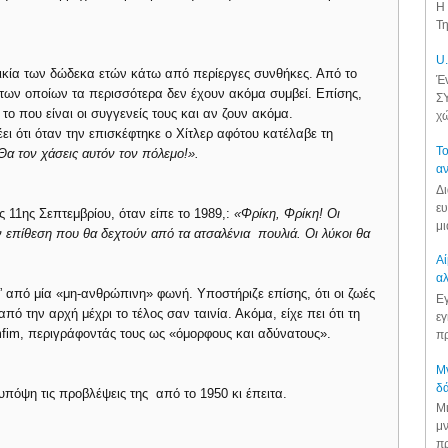
Η 
Τη
U.
λικία των δώδεκα ετών κάτω από περίεργες συνθήκες. Από το
Έν
 των οποίων τα περισσότερα δεν έχουν ακόμα συμβεί. Επίσης,
ΣΥ
ο που είναι οι συγγενείς τους και αν ζουν ακόμα.
χώ
ι ότι όταν την επισκέφτηκε ο Χίτλερ αφότου κατέλαβε τη
Το
 Θα τον χάσεις αυτόν τον πόλεμο!».
αν
Δι
ευ
ς 11ης Σεπτεμβρίου, όταν είπε το 1989,:
«Φρίκη, Φρίκη! Οι
μι
ν επίθεση που θα δεχτούν από τα ατσαλένια πουλιά. Οι λύκοι θα
Αί
αλ
ς” από μία «μη-ανθρώπινη» φωνή. Υποστήριζε επίσης, ότι οι ζωές
Εγ
 την αρχή μέχρι το τέλος σαν ταινία. Ακόμα, είχε πει ότι τη
εγ
mfim, περιγράφοντάς τους ως «όμορφους και αδύνατους».
πρ
Μν
δά
πόψη τις προβλέψεις της από το 1950 κι έπειτα.
Μι
μν
πρ