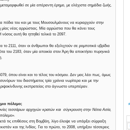
 μεταμορφωθεί σε μία απέραντη έρημο, με ελάχιστα σημάδια ζωής.
στα πόδια του και με τους Μουσουλμάνους να κυριαρχούν στην
 μίας νέας αρρώστιας. Μία αρρώστια που θα κάνει τους
νόσος αυτή θα ηττηθεί τελικά το 2097.
α το 2111, όταν οι άνθρωποι θα εξελιχτούν σε ρομποτικά υβρίδια
τα του 2183, όταν μία αποικία στον Άρη θα αποκτήσει πυρηνικά
η.
 5079, όπου είναι και το τέλος του κόσμου. Δεν μας λέει πως, όμως
 συνόρων του διαστήματος τρία χρόνια νωρίτερα και με την
 ριψοκίνδυνης εκστρατείας στο άγνωστο υπερπέραν.
σμιο πόλεμο;
νίες τεσσάρων αρχηγών κρατών και σύγκρουση στην Νότια Ασία,
ο πόλεμο».
τά τις επιθέσεις στη Βομβάη, λίγο έλειψε να υπάρξει σύρραξη
στάν και της Ινδίας. Για το πρώτο, το 2008, υπήρξαν τέσσερεις