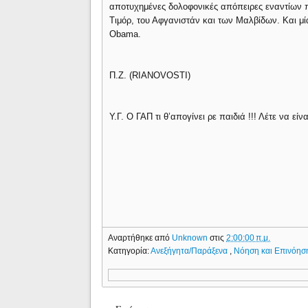
αποτυχημένες δολοφονικές απόπειρες εναντίων 
Τιμόρ, του Αφγανιστάν και των Μαλβίδων. Και μ
Obama.
Π.Ζ. (RIANOVOSTI)
Υ.Γ. Ο ΓΑΠ τι θ’απογίνει ρε παιδιά !!! Λέτε να ε
Αναρτήθηκε από
Unknown
στις
2:00:00 π.μ.
Κατηγορία:
Ανεξήγητα/Παράξενα
,
Νόηση και Επινόησ