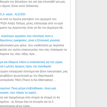
θεωρία του βατράχου λες και έχει επινοηθεί για μας.
ν ξέρετε; Είναι πολύ διδακτική.
S.A. καλεί...ALEXIS!
α από τα πρώτα ραντεβού του αρχηγού του
ΡΙΖΑ Αλέξη Τσίπρα, μόλις επέστρεψε από τα ιερά
ματα της Αργεντινής ήταν να δει τον Δημήτρη Αβ...
 τελειότερο εργαλείο που επινόησε ποτε ο
θρώπινος εγκέφαλος, είναι η Ελληνική γλώσσα.
αδυκτιακοί μου φίλοι, που υιοθετίσατε με περίσσια
κολία τον τρόπο επικοινωνίας που σας πλάσαραν τα
άσματα της νέας τάξης πρα...
μα και δάκρυα πλέον η εναλλακτική για την χώρα,
λά ο μόνος δρόμος προς την ελευθερία!
χώριο ολιγαρχικό σύστημα και ξένοι τοκογλύφοι, μας
κλωβίζουν ψυχολογικά με την Θαρτσερική
οπαγάνδα TINA (There Is No Alternative). ...
ημόνια: Ποια μέτρα επιβλήθηκαν, ποιοι μας
νεισαν, πού πήγαν τα λεφτά...
ας και περιμένουμε απο στιγμή σε στιγμή το 4ο
ημόνιο , ας δούμε όλα τα στοιχεία για τα 3
οηγούμενα μέχρι τώρα...