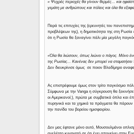
« Ψυχρές περιοχές θα γίνουν θερμές… και ηφαίστ
γεμάτη με ανθρώπους και πόλεις και όλα θα εξαφ
Παρά τις επιτυχίες της (ερευνητές του πανεπιστη
προβλέψεων της), η δημοτικότητα της στη Ρωσία 
ότι η Ρωσία θα ξαναγίνει πάλι μία μεγάλη παγκό
«Όλα θα λιώσουν, όπως λιώνει ο πάγος. Μόνο ένα
της Ρωσίας… Κανένας δεν μπορεί να σταματήσει
Δεν διευκρίνισε όμως σε ποιον Βλαδίμηρο αναφερ
Ας επιστρέφουμε όμως στον τρίτο παγκόσμιο πόλ
Σύμφωνα με την Vanga η σύγκρουση θα ξεκινήσει
οι Αμερικανοί;), πρώτα με συμβατικά όπλα και έπ
πυρηνικά και τα χημικά τα πράγματα θα πάρουν τ
την πανίδα του βορείου ημισφαιρίου.
Δεν μας έφτανε μόνο αυτό, Μουσουλμάνοι οπλισ
ανελέητο κυνηγητό σε ότι έχει απομείνει στην Ε