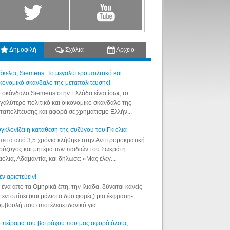
Δημοφιλή
Σχόλια
Αρχείο
κελος Siemens: Το μεγαλύτερο πολιτικό και
κονομικό σκάνδαλο της μεταπολίτευσης!
 σκάνδαλο Siemens στην Ελλάδα είναι ίσως το
γαλύτερο πολιτικό και οικονομικό σκάνδαλο της
ταπολίτευσης και αφορά σε χρηματισμό Ελλήν...
γκλονίζει η κατάθεση της συζύγου του Γκιόλια
ειτα από 3,5 χρόνια κλήθηκε στην Αντιτρομοκρατική
σύζυγος και μητέρα των παιδιών του Σωκράτη
ιόλια, Αδαμαντία, και δήλωσε: «Μας έλεγ...
έν αριστεύειν!
 ένα από τα Ομηρικά έπη, την Ιλιάδα, δύναται κανείς
 εντοπίσει (και μάλιστα δύο φορές) μια έκφραση-
μβουλή που αποτέλεσε ιδανικό για...
 πείραμα του βατράχου που μας αφορά όλους...