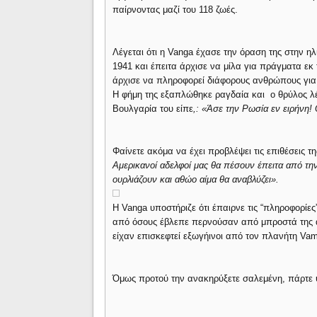
παίρνοντας μαζί του 118 ζωές.
Λέγεται ότι η Vanga έχασε την όραση της στην η
1941 και έπειτα άρχισε να μίλα για πράγματα εκ
άρχισε να πληροφορεί διάφορους ανθρώπους για τ
Η φήμη της εξαπλώθηκε ραγδαία και ο θρύλος λέε
Βουλγαρία του είπε
,: «Άσε την Ρωσία εν ειρήνη!
Φαίνετε ακόμα να έχει προβλέψει τις επιθέσεις τη
Αμερικανοί αδελφοί μας θα πέσουν έπειτα από τη
ουρλιάζουν και αθώο αίμα θα αναβλύζει».
Η Vanga υποστήριζε ότι έπαιρνε τις “πληροφορίε
από όσους έβλεπε περνούσαν από μπροστά της από
είχαν επισκεφτεί εξωγήινοι από τον πλανήτη Va
Όμως προτού την ανακηρύξετε σαλεμένη, πάρτε υ