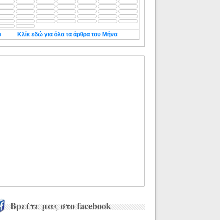
◄
Κλίκ εδώ για όλα τα άρθρα του Μήνα
Βρείτε μας στο facebook