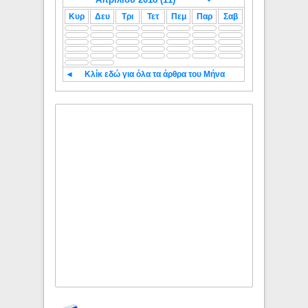
Κυρ
Δευ
Τρι
Τετ
Πεμ
Παρ
Σαβ
◄
Κλίκ εδώ για όλα τα άρθρα του Μήνα