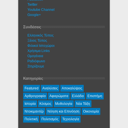
Twitter
Youtube Channel
Google+
Συνδέσεις
Ελληνικός Τύπος
Ξένος Τύπος
Φιλικοί Ιστοχώροι
Χρήσιμα Links
Ομογένεια
Ραδιόφωνο
Στηρίζουμε
Κατηγορίες
Featured
Αναλύσεις
Αποκαλύψεις
Αρθρογραφία
Αφιερώματα
Ελλάδα
Επιστήμη
Ιστορία
Κόσμος
Μυθολογία
Νέα Τάξη
Ντοκιμαντέρ
Νόηση και Επινόηση
Οικονομία
Πολιτική
Πολιτισμός
Τεχνολογία