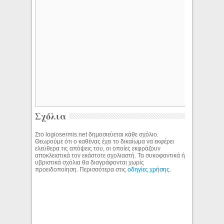
Σχόλια
Στο logiosermis.net δημοσιεύεται κάθε σχόλιο.
Θεωρούμε ότι ο καθένας έχει το δικαίωμα να εκφέρει
ελεύθερα τις απόψεις του, οι οποίες εκφράζουν
αποκλειστικά τον εκάστοτε σχολιαστή. Τα συκοφαντικά ή
υβριστικά σχόλια θα διαγράφονται χωρίς
προειδοποίηση. Περισσότερα στις
οδηγίες χρήσης
.