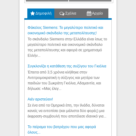
Δημοφιλή
Σχόλια
Αρχείο
Φάκελος Siemens: Το μεγαλύτερο πολιτικό και
οικονομικό σκάνδαλο της μεταπολίτευσης!
Το σκάνδαλο Siemens στην Ελλάδα είναι ίσως το
μεγαλύτερο πολιτικό και οικονομικό σκάνδαλο
της μεταπολίτευσης και αφορά σε χρηματισμό
Ελλήν...
Συγκλονίζει η κατάθεση της συζύγου του Γκιόλια
Έπειτα από 3,5 χρόνια κλήθηκε στην
Αντιτρομοκρατική η σύζυγος και μητέρα των
παιδιών του Σωκράτη Γκιόλια, Αδαμαντία, και
δήλωσε: «Μας έλεγ...
Aιέν αριστεύειν!
Σε ένα από τα Ομηρικά έπη, την Ιλιάδα, δύναται
κανείς να εντοπίσει (και μάλιστα δύο φορές) μια
έκφραση-συμβουλή που αποτέλεσε ιδανικό για...
Το πείραμα του βατράχου που μας αφορά
όλους...