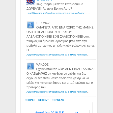
Πως μπορουμε να το κατεβασουμε
ΔΩΡΕΑΝ!!!! Αν ειναι Εφικτο Αυτο?
Ένα βιβλίο που πολεμήθηκε γιατί ξυπνούσε συνειδήσεις... - Λόγιος Ερμής | Η γνώση ξεκινάει με την αναζήτηση...
ΓΕΓΟΝΟΣ
ΚΑΤΑΓΕΤΑΙ ΑΠΟ ΕΝΑ ΧΩΡΙΟ ΤΗΣ ΜΑΝΗΣ.
ΟΛΗ Η ΠΕΛΟΠΟΝΗΣΟ ΠΡΩΤΟΥ
ΑΛΒΑΝΟΠΟΙΗΘΕΙ ΕΙΧΕ ΣΛΑΒΟΠΟΙΗΘΕΙ ούτε
πίθηκος θα έμενε καθαρόαιμος μετα απο την
εισβολή αυτών των μη ελληνικών φυλων εκεί κατω.
Οι...
Αμερικανοί ρατσιστές αναρωτιούνται αν ο Ηλίας Κασιδιάρης ανήκει στη λευκή φυλή... - Λόγιος Ερμής
ΜΑΚΔΟΣ
Έχουν απόλυτο δίκιο ΔΕΝ ΕΙΝΑΙ ΕΛΛΗΝΑΣ
Ο ΚΑΣΙΔΙΑΡΗΣ αν και θέλει να νιώθει και δεν
δέχομαι ενα πνευματικό τέκνο του χιτλερ να να
μιλάει για κατοχικό δανειο και αποζημιώσεις και ο
πρόεδρος του...
Αμερικανοί ρατσιστές αναρωτιούνται αν ο Ηλίας Κασιδιάρης ανήκει στη λευκή φυλή... - Λόγιος Ερμής
PEOPLE
RECENT
POPULAR