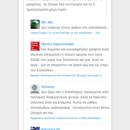
μνημόνιο , ας δούμε όλα τα στοιχεία για τα 3
προηγούμενα μέχρι τώρα...
Mic Mic
Δεν υπάρχει τέτοιο άρθρο στο planetnews
Λόγιος Ερμής | Η γνώση ξεκινάει με την αναζήτηση...: Ιδού οι 18 που χρωστούν 11 δις ευρώ!
Manos Sapountzakis
πιο δημοσιο και κουραφεξαλα γραφετε ειναι
ιδιωτικη επιχειρηση η πρωην εφορια που εγινε
ΑΑΔΕ στα χερια των δανειστων και μας πινει το
αιμα... για να πηγαινουν τα λεφτα εξω και οχι υπερ
του Ελληνικου...
Εφορία: Κατάσχονται όλα ύστερα από 30 μέρες και χωρίς δικαστικές αποφάσεις - Λόγιος Ερμής
Αντώνης
Δεν ξέρω εάν ο Κασιδιάρης προέρχεται από
πρόσμιξη διαφορετικών φυλών, αλλά τα δικά σου
ελληνικά είναι για κλάματα. Κοίτα να μάθεις
στοιχειωδώς ορθογραφία...τουλάχιστον όταν θέτεις
ζήτημα για την...
Αμερικανοί ρατσιστές αναρωτιούνται αν ο Ηλίας Κασιδιάρης ανήκει στη λευκή φυλή... - Λόγιος Ερμής
Νικολαος46