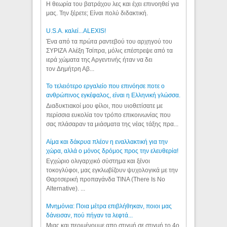
Η θεωρία του βατράχου λες και έχει επινοηθεί για
μας. Την ξέρετε; Είναι πολύ διδακτική.
U.S.A. καλεί...ALEXIS!
Ένα από τα πρώτα ραντεβού του αρχηγού του
ΣΥΡΙΖΑ Αλέξη Τσίπρα, μόλις επέστρεψε από τα
ιερά χώματα της Αργεντινής ήταν να δει
τον Δημήτρη Αβ...
Το τελειότερο εργαλείο που επινόησε ποτε ο
ανθρώπινος εγκέφαλος, είναι η Ελληνική γλώσσα.
Διαδυκτιακοί μου φίλοι, που υιοθετίσατε με
περίσσια ευκολία τον τρόπο επικοινωνίας που
σας πλάσαραν τα μιάσματα της νέας τάξης πρα...
Αίμα και δάκρυα πλέον η εναλλακτική για την
χώρα, αλλά ο μόνος δρόμος προς την ελευθερία!
Εγχώριο ολιγαρχικό σύστημα και ξένοι
τοκογλύφοι, μας εγκλωβίζουν ψυχολογικά με την
Θαρτσερική προπαγάνδα TINA (There Is No
Alternative). ...
Μνημόνια: Ποια μέτρα επιβλήθηκαν, ποιοι μας
δάνεισαν, πού πήγαν τα λεφτά...
Μιας και περιμένουμε απο στιγμή σε στιγμή το 4ο