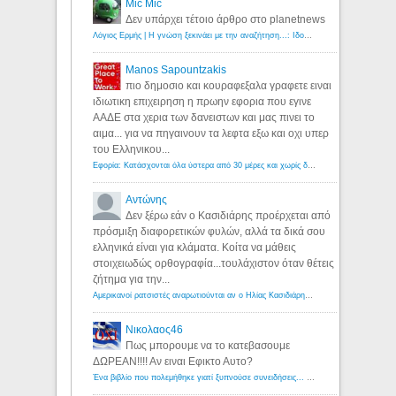
Mic Mic
Δεν υπάρχει τέτοιο άρθρο στο planetnews
Λόγιος Ερμής | Η γνώση ξεκινάει με την αναζήτηση...: Ιδού οι 18 που χρωστούν 11 δις ευρώ!
Manos Sapountzakis
πιο δημοσιο και κουραφεξαλα γραφετε ειναι
ιδιωτικη επιχειρηση η πρωην εφορια που εγινε
ΑΑΔΕ στα χερια των δανειστων και μας πινει το
αιμα... για να πηγαινουν τα λεφτα εξω και οχι υπερ
του Ελληνικου...
Εφορία: Κατάσχονται όλα ύστερα από 30 μέρες και χωρίς δικαστικές αποφάσεις - Λόγιος Ερμής
Αντώνης
Δεν ξέρω εάν ο Κασιδιάρης προέρχεται από
πρόσμιξη διαφορετικών φυλών, αλλά τα δικά σου
ελληνικά είναι για κλάματα. Κοίτα να μάθεις
στοιχειωδώς ορθογραφία...τουλάχιστον όταν θέτεις
ζήτημα για την...
Αμερικανοί ρατσιστές αναρωτιούνται αν ο Ηλίας Κασιδιάρης ανήκει στη λευκή φυλή... - Λόγιος Ερμής
Νικολαος46
Πως μπορουμε να το κατεβασουμε
ΔΩΡΕΑΝ!!!! Αν ειναι Εφικτο Αυτο?
Ένα βιβλίο που πολεμήθηκε γιατί ξυπνούσε συνειδήσεις... - Λόγιος Ερμής | Η γνώση ξεκινάει με την αναζήτηση...