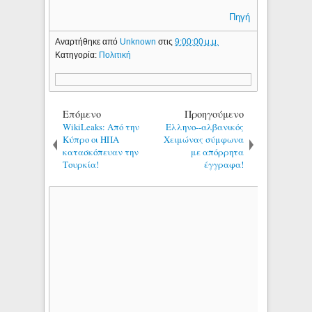
Πηγή
Αναρτήθηκε από
Unknown
στις
9:00:00 μ.μ.
Κατηγορία:
Πολιτική
Επόμενο
Προηγούμενο
WikiLeaks: Aπό την
Ελληνο--αλβανικός
Κύπρο οι ΗΠΑ
Χειμώνας σύμφωνα
κατασκόπευαν την
με απόρρητα
Τουρκία!
έγγραφα!