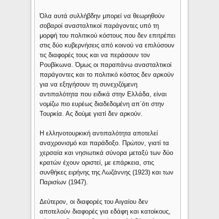
Όλα αυτά συλλήβδην μπορεί να θεωρηθούν
σοβαροί ανασταλτικοί παράγοντες υπό τη
μορφή του πολιτικού κόστους που δεν επιτρέπει
στις δύο κυβερνήσεις από κοινού να επιλύσουν
τις διαφορές τους και να περάσουν τον
Ρουβίκωνα. Όμως οι παραπάνω ανασταλτικοί
παράγοντες και το πολιτικό κόστος δεν αρκούν
για να εξηγήσουν τη συνεχιζόμενη
αντιπαλότητα που ειδικά στην Ελλάδα, είναι
νομίζω πιο ευρέως διαδεδομένη απ΄ότι στην
Τουρκία. Ας δούμε γιατί δεν αρκούν.
Η ελληνοτουρκική αντιπαλότητα αποτελεί
αναχρονισμό και παράδοξο. Πρώτον, γιατί τα
χερσαία και νησιωτικά σύνορα μεταξύ των δύο
κρατών έχουν οριστεί, με επάρκεια, στις
συνθήκες ειρήνης της Λωζάννης (1923) και των
Παρισίων (1947).
Δεύτερον, οι διαφορές του Αιγαίου δεν
αποτελούν διαφορές για εδάφη και κατοίκους,