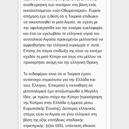
αναθεωρητική των συνόρων στη βάση ενός
εκκολαπτόμενου «νέο-Οθωμανισμού». Ευρεία
απήχηση έχει η θέση ότι η Τουρκία επιδιώκει
να οικειοποιηθεί το μισό Αιγαίο, σε σχέση με
την υφαλοκρηπίδα και την εναέρια κυκλοφορία,
και έτσι να εγκλωβίσει τα ελληνικά νησιά του
ανατολικού Αιγαίου προκειμένου μελλοντικά να
αμφισβητήσει την ελληνική κυριαρχία σ’ αυτά.
Επίσης ότι πάγια επιδίωξη της είναι να κατέχει
σχεδόν τη μισό Κύπρο και ίσως στο μέλλον να
προσαρτήσει ακόμη και την ελληνική Θράκη.
Το ενδιαφέρον είναι ότι οι Τούρκοι έχουν
αντίστοιχα στερεότυπα για την Ελλάδα και
τους Έλληνες. Επικρατεί η πεποίθηση ότι
μεταπολεμικά έχει αναζωπυρωθεί η Μεγάλη
Ιδέα, με πρώτο στόχο την Κύπρο (προσάρτηση
της Κύπρου στην Ελλάδα ή έμμεσα μέσω
Ευρωπαϊκής Ένωσης). Δεύτερος ελληνικός
στόχος είναι το Αιγαίο να γίνει ελληνικό στη
βάση της εξής επιτήδειας σταδιακής
στρατηγικής: (α)το 1931, επέκταση εθνικού