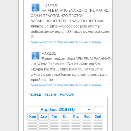
ΓΕΓΟΝΟΣ
ΚΑΤΑΓΕΤΑΙ ΑΠΟ ΕΝΑ ΧΩΡΙΟ ΤΗΣ ΜΑΝΗΣ.
ΟΛΗ Η ΠΕΛΟΠΟΝΗΣΟ ΠΡΩΤΟΥ
ΑΛΒΑΝΟΠΟΙΗΘΕΙ ΕΙΧΕ ΣΛΑΒΟΠΟΙΗΘΕΙ ούτε
πίθηκος θα έμενε καθαρόαιμος μετα απο την
εισβολή αυτών των μη ελληνικών φυλων εκεί κατω.
Οι...
Αμερικανοί ρατσιστές αναρωτιούνται αν ο Ηλίας Κασιδιάρης ανήκει στη λευκή φυλή... - Λόγιος Ερμής
ΜΑΚΔΟΣ
Έχουν απόλυτο δίκιο ΔΕΝ ΕΙΝΑΙ ΕΛΛΗΝΑΣ
Ο ΚΑΣΙΔΙΑΡΗΣ αν και θέλει να νιώθει και δεν
δέχομαι ενα πνευματικό τέκνο του χιτλερ να να
μιλάει για κατοχικό δανειο και αποζημιώσεις και ο
πρόεδρος του...
Αμερικανοί ρατσιστές αναρωτιούνται αν ο Ηλίας Κασιδιάρης ανήκει στη λευκή φυλή... - Λόγιος Ερμής
PEOPLE
RECENT
POPULAR
Κυρ
Δευ
Τρι
Τετ
Πεμ
Παρ
Σαβ