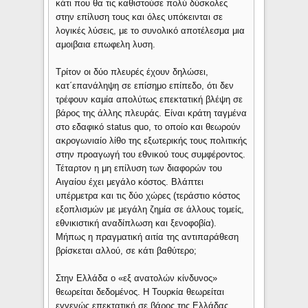
κάτι που θα τις καθιστούσε πολύ δύσκολες
στην επίλυση τους και όλες υπόκεινται σε
λογικές λύσεις, με το συνολικό αποτέλεσμα μια
αμοιβαια επωφελη λυση.
Τρίτον οι δύο πλευρές έχουν δηλώσει,
κατ΄επανάληψη σε επίσημο επίπεδο, ότι δεν
τρέφουν καμία απολύτως επεκτατική βλέψη σε
βάρος της άλλης πλευράς. Είναι κράτη ταγμένα
στο εδαφικό status quo, το οποίο και θεωρούν
ακρογωνιαίο λίθο της εξωτερικής τους πολιτικής
στην προαγωγή του εθνικού τους συμφέροντος.
Τέταρτον η μη επίλυση των διαφορών του
Αιγαίου έχει μεγάλο κόστος. Βλάπτει
υπέρμετρα και τις δύο χώρες (τεράστιο κόστος
εξοπλισμών με μεγάλη ζημία σε άλλους τομείς,
εθνικιστική αναδίπλωση και ξενοφοβία).
Μήπως η πραγματική αιτία της αντιπαράθεση
βρίσκεται αλλού, σε κάτι βαθύτερο;
Στην Ελλάδα ο «εξ ανατολών κίνδυνος»
θεωρείται δεδομένος. Η Τουρκία θεωρείται
εγγενώς επεκτατική σε βάρος της Ελλάδας,