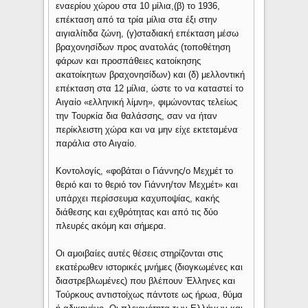
εναερίου χώρου στα 10 μίλια,(β) το 1936,
επέκταση από τα τρία μίλια στα έξι στην
αιγιαλίτιδα ζώνη, (γ)σταδιακή επέκταση μέσω
βραχονησίδων προς ανατολάς (τοποθέτηση
φάρων και προσπάθειες κατοίκησης
ακατοίκητων βραχονησίδων) και (δ) μελλοντική
επέκταση στα 12 μίλια, ώστε το να καταστεί το
Αιγαίο «ελληνική λίμνη», φιμώνοντας τελείως
την Τουρκία δια θαλάσσης, σαν να ήταν
περίκλειστη χώρα και να μην είχε εκτεταμένα
παράλια στο Αιγαίο.
Κοντολογίς, «φοβάται ο Γιάννης/ο Μεχμέτ το
θεριό και το θεριό τον Γιάννη/τον Μεχμέτ» και
υπάρχει περίσσευμα καχυποψίας, κακής
διάθεσης και εχθρότητας και από τις δύο
πλευρές ακόμη και σήμερα.
Οι αμοιβαίες αυτές θέσεις στηρίζονται στις
εκατέρωθεν ιστορικές μνήμες (διογκωμένες και
διαστρεβλωμένες) που βλέπουν Έλληνες και
Τούρκους αντιστοίχως πάντοτε ως ήρωα, θύμα