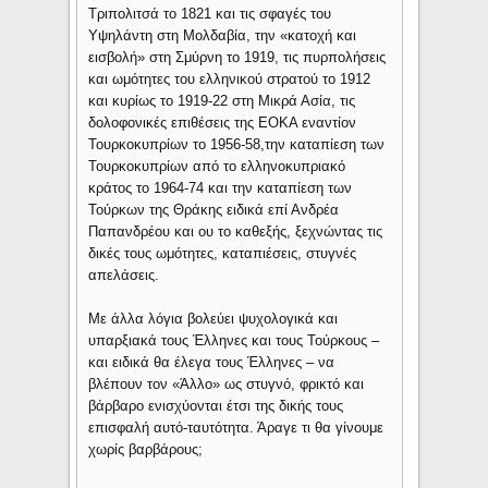
Τριπολιτσά το 1821 και τις σφαγές του
Υψηλάντη στη Μολδαβία, την «κατοχή και
εισβολή» στη Σμύρνη το 1919, τις πυρπολήσεις
και ωμότητες του ελληνικού στρατού το 1912
και κυρίως το 1919-22 στη Μικρά Ασία, τις
δολοφονικές επιθέσεις της ΕΟΚΑ εναντίον
Τουρκοκυπρίων το 1956-58,την καταπίεση των
Τουρκοκυπρίων από το ελληνοκυπριακό
κράτος το 1964-74 και την καταπίεση των
Τούρκων της Θράκης ειδικά επί Ανδρέα
Παπανδρέου και ου το καθεξής, ξεχνώντας τις
δικές τους ωμότητες, καταπιέσεις, στυγνές
απελάσεις.
Με άλλα λόγια βολεύει ψυχολογικά και
υπαρξιακά τους Έλληνες και τους Τούρκους –
και ειδικά θα έλεγα τους Έλληνες – να
βλέπουν τον «Άλλο» ως στυγνό, φρικτό και
βάρβαρο ενισχύονται έτσι της δικής τους
επισφαλή αυτό-ταυτότητα. Άραγε τι θα γίνουμε
χωρίς βαρβάρους;