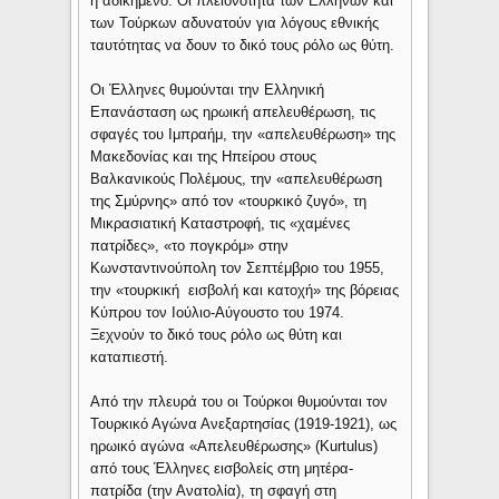
ή αδικημένο. Οι πλειονότητα των Ελλήνων και
των Τούρκων αδυνατούν για λόγους εθνικής
ταυτότητας να δουν το δικό τους ρόλο ως θύτη.
Οι Έλληνες θυμούνται την Ελληνική
Επανάσταση ως ηρωική απελευθέρωση, τις
σφαγές του Ιμπραήμ, την «απελευθέρωση» της
Μακεδονίας και της Ηπείρου στους
Βαλκανικούς Πολέμους, την «απελευθέρωση
της Σμύρνης» από τον «τουρκικό ζυγό», τη
Μικρασιατική Καταστροφή, τις «χαμένες
πατρίδες», «το πογκρόμ» στην
Κωνσταντινούπολη τον Σεπτέμβριο του 1955,
την «τουρκική εισβολή και κατοχή» της βόρειας
Κύπρου τον Ιούλιο-Αύγουστο του 1974.
Ξεχνούν το δικό τους ρόλο ως θύτη και
καταπιεστή.
Από την πλευρά του οι Τούρκοι θυμούνται τον
Τουρκικό Αγώνα Ανεξαρτησίας (1919-1921), ως
ηρωικό αγώνα «Απελευθέρωσης» (Kurtulus)
από τους Έλληνες εισβολείς στη μητέρα-
πατρίδα (την Ανατολία), τη σφαγή στη