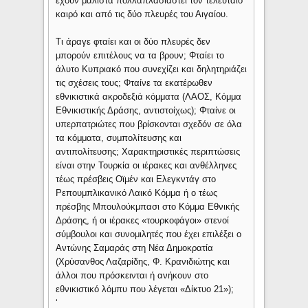
έχουν μάλιστα πολλαπλασιαστεί τον τελευταίο
καιρό και από τις δύο πλευρές του Αιγαίου.
Τι άραγε φταίει και οι δύο πλευρές δεν
μπορούν επιτέλους να τα βρουν; Φταίει το
άλυτο Κυπριακό που συνεχίζει και δηλητηριάζει
τις σχέσεις τους; Φταίνε τα εκατέρωθεν
εθνικιστικά ακροδεξιά κόμματα (ΛΑΟΣ, Κόμμα
Εθνικιστικής Δράσης, αντιστοίχως); Φταίνε οι
υπερπατριώτες που βρίσκονται σχεδόν σε όλα
τα κόμματα, συμπολίτευσης και
αντιπολίτευσης; Χαρακτηριστικές περιπτώσεις
είναι στην Τουρκία οι ιέρακες και ανθέλληνες
τέως πρέσβεις Οϊμέν και Ελεγκντάγ στο
Ρεπουμπλικανικό Λαικό Κόμμα ή ο τέως
πρέσβης Μπουλούκμπασι στο Κόμμα Εθνικής
Δράσης, ή οι ιέρακες «τουρκοφάγοι» στενοί
σύμβουλοι και συνομιλητές που έχει επιλέξει ο
Αντώνης Σαμαράς στη Νέα Δημοκρατία
(Χρύσανθος Λαζαρίδης, Φ. Κρανιδιώτης και
άλλοι που πρόσκεινται ή ανήκουν στο
εθνικιστικό λόμπυ που λέγεται «Δίκτυο 21»);
‘