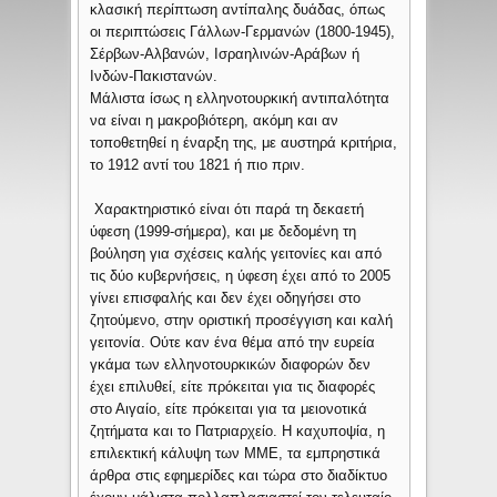
κλασική περίπτωση αντίπαλης δυάδας, όπως
οι περιπτώσεις Γάλλων-Γερμανών (1800-1945),
Σέρβων-Αλβανών, Ισραηλινών-Αράβων ή
Ινδών-Πακιστανών.
Μάλιστα ίσως η ελληνοτουρκική αντιπαλότητα
να είναι η μακροβιότερη, ακόμη και αν
τοποθετηθεί η έναρξη της, με αυστηρά κριτήρια,
το 1912 αντί του 1821 ή πιο πριν.
Χαρακτηριστικό είναι ότι παρά τη δεκαετή
ύφεση (1999-σήμερα), και με δεδομένη τη
βούληση για σχέσεις καλής γειτονίες και από
τις δύο κυβερνήσεις, η ύφεση έχει από το 2005
γίνει επισφαλής και δεν έχει οδηγήσει στο
ζητούμενο, στην οριστική προσέγγιση και καλή
γειτονία. Ούτε καν ένα θέμα από την ευρεία
γκάμα των ελληνοτουρκικών διαφορών δεν
έχει επιλυθεί, είτε πρόκειται για τις διαφορές
στο Αιγαίο, είτε πρόκειται για τα μειονοτικά
ζητήματα και το Πατριαρχείο. Η καχυποψία, η
επιλεκτική κάλυψη των ΜΜΕ, τα εμπρηστικά
άρθρα στις εφημερίδες και τώρα στο διαδίκτυο