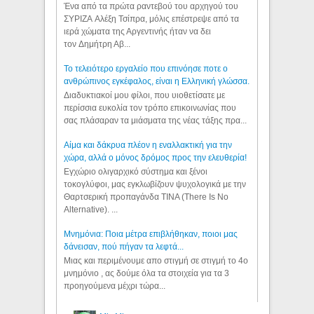
Ένα από τα πρώτα ραντεβού του αρχηγού του
ΣΥΡΙΖΑ Αλέξη Τσίπρα, μόλις επέστρεψε από τα
ιερά χώματα της Αργεντινής ήταν να δει
τον Δημήτρη Αβ...
Το τελειότερο εργαλείο που επινόησε ποτε ο
ανθρώπινος εγκέφαλος, είναι η Ελληνική γλώσσα.
Διαδυκτιακοί μου φίλοι, που υιοθετίσατε με
περίσσια ευκολία τον τρόπο επικοινωνίας που
σας πλάσαραν τα μιάσματα της νέας τάξης πρα...
Αίμα και δάκρυα πλέον η εναλλακτική για την
χώρα, αλλά ο μόνος δρόμος προς την ελευθερία!
Εγχώριο ολιγαρχικό σύστημα και ξένοι
τοκογλύφοι, μας εγκλωβίζουν ψυχολογικά με την
Θαρτσερική προπαγάνδα TINA (There Is No
Alternative). ...
Μνημόνια: Ποια μέτρα επιβλήθηκαν, ποιοι μας
δάνεισαν, πού πήγαν τα λεφτά...
Μιας και περιμένουμε απο στιγμή σε στιγμή το 4ο
μνημόνιο , ας δούμε όλα τα στοιχεία για τα 3
προηγούμενα μέχρι τώρα...