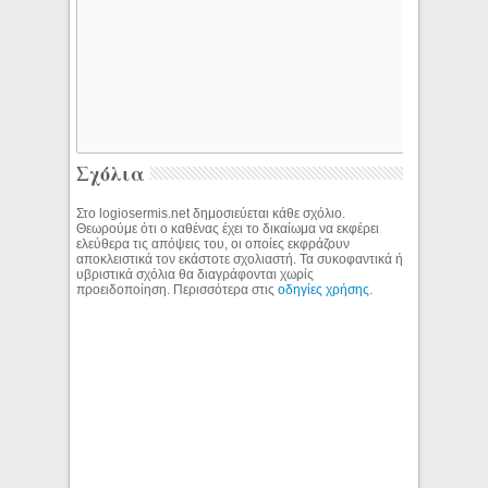
Σχόλια
Στο logiosermis.net δημοσιεύεται κάθε σχόλιο.
Θεωρούμε ότι ο καθένας έχει το δικαίωμα να εκφέρει
ελεύθερα τις απόψεις του, οι οποίες εκφράζουν
αποκλειστικά τον εκάστοτε σχολιαστή. Τα συκοφαντικά ή
υβριστικά σχόλια θα διαγράφονται χωρίς
προειδοποίηση. Περισσότερα στις
οδηγίες χρήσης
.