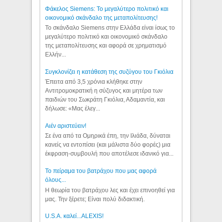
Φάκελος Siemens: Το μεγαλύτερο πολιτικό και
οικονομικό σκάνδαλο της μεταπολίτευσης!
Το σκάνδαλο Siemens στην Ελλάδα είναι ίσως το
μεγαλύτερο πολιτικό και οικονομικό σκάνδαλο
της μεταπολίτευσης και αφορά σε χρηματισμό
Ελλήν...
Συγκλονίζει η κατάθεση της συζύγου του Γκιόλια
Έπειτα από 3,5 χρόνια κλήθηκε στην
Αντιτρομοκρατική η σύζυγος και μητέρα των
παιδιών του Σωκράτη Γκιόλια, Αδαμαντία, και
δήλωσε: «Μας έλεγ...
Aιέν αριστεύειν!
Σε ένα από τα Ομηρικά έπη, την Ιλιάδα, δύναται
κανείς να εντοπίσει (και μάλιστα δύο φορές) μια
έκφραση-συμβουλή που αποτέλεσε ιδανικό για...
Το πείραμα του βατράχου που μας αφορά
όλους...
Η θεωρία του βατράχου λες και έχει επινοηθεί για
μας. Την ξέρετε; Είναι πολύ διδακτική.
U.S.A. καλεί...ALEXIS!