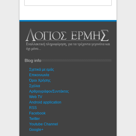
Εναλλακτική πληροφόρηση, για τα τρέχοντα γεγονότα και
όχι μόνο...
Blog info
Σχετικά με εμάς
Eπικοινωνία
Όροι Χρήσης
Σχόλια
Αρθρογράφοι/Συντάκτες
Web TV
Android application
RSS
Facebook
Twitter
Youtube Channel
Google+