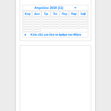
Κυρ
Δευ
Τρι
Τετ
Πεμ
Παρ
Σαβ
◄
Κλίκ εδώ για όλα τα άρθρα του Μήνα