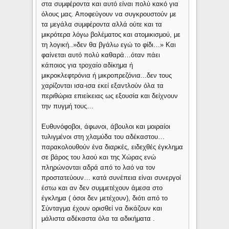
στα συμφέροντα και αυτό είναι πολύ κακό για
όλους μας. Αποφεύγουν να συγκρουστούν με
τα μεγάλα συμφέροντα αλλά ούτε και τα
μικρότερα λόγω βολέματος και ατομικισμού, με
τη λογική..»δεν θα βγάλω εγώ το φίδι…» Και
φαίνεται αυτό πολύ καθαρά…όταν πάει
κάποιος για τροχαίο αδίκημα ή
μικροκλεφτρόνια ή μικροπρεζόνια...δεν τους
χαρίζονται ισα-ισα εκεί εξαντλούν όλα τα
περιθώρια επιείκειας ως εξουσία και δείχνουν
την πυγμή τους…
Ευθυνόφοβοι, άφωνοι, άβουλοι και μοιραίοι
τυλιγμένοι στη χλαμύδα του αδέκαστου…
παρακολουθούν ένα διαρκές, ειδεχθές έγκλημα
σε βάρος του λαού και της Χώρας ενώ
πληρώνονται αδρά από το λαό να τον
προστατεύουν… κατά συνέπεια είναι συνεργοί
έστω και αν δεν συμμετέχουν άμεσα στο
έγκλημα ( όσοι δεν μετέχουν), διότι από το
Σύνταγμα έχουν ορισθεί να δικάζουν και
μάλιστα αδέκαστα όλα τα αδικήματα .