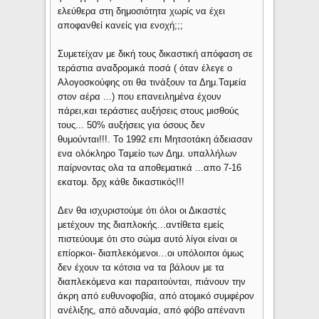
ελεύθερα στη δημοσιότητα χωρίς να έχει
αποφανθεί κανείς για ενοχή;;;
Συμετείχαν με δική τους δικαστική απόφαση σε
τεράστια αναδρομικά ποσά ( όταν έλεγε ο
Αλογοσκούφης οτι θα τινάξουν τα Δημ.Ταμεία
στον αέρα ...) που επανειλημένα έχουν
πάρει,και τεράστιες αυξήσεις στους μισθούς
τους... 50% αυξήσεις για όσους δεν
θυμούνται!!!. Το 1992 επι Μητσοτάκη άδειασαν
ενα ολόκληρο Ταμείο των Δημ. υπαλλήλων
παίρνοντας ολα τα αποθεματικά ...απο 7-16
εκατομ. δρχ κάθε δικαστικός!!!
Δεν θα ισχυριστούμε ότι όλοι οι Δικαστές
μετέχουν της διαπλοκής…αντίθετα εμείς
πιστεύουμε ότι στο σώμα αυτό λίγοι είναι οι
επίορκοι- διαπλεκόμενοι…οι υπόλοιποι όμως
δεν έχουν τα κότσια να τα βάλουν με τα
διαπλεκόμενα και παραιτούνται, πιάνουν την
άκρη από ευθυνοφοβία, από ατομικό συμφέρον
ανέλιξης, από αδυναμία, από φόβο απέναντι