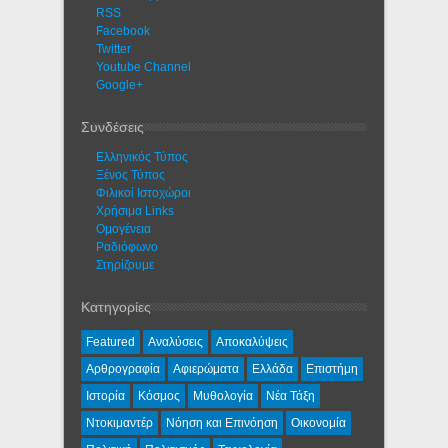
RSS
Facebook
Twitter
Youtube Channel
Google+
Συνδέσεις
Ελληνικός Τύπος
Ξένος Τύπος
Φιλικοί Ιστοχώροι
Χρήσιμα Links
Ομογένεια
Ραδιόφωνο
Στηρίζουμε
Κατηγορίες
Featured
Αναλύσεις
Αποκαλύψεις
Αρθρογραφία
Αφιερώματα
Ελλάδα
Επιστήμη
Ιστορία
Κόσμος
Μυθολογία
Νέα Τάξη
Ντοκιμαντέρ
Νόηση και Επινόηση
Οικονομία