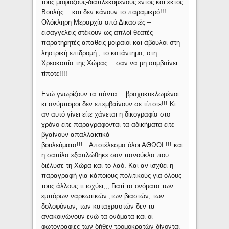
τους μαφιόζους-διαπλεκόμενους εντός και εκτός
Βουλής… και δεν κάνουν το παραμικρό!!!
Ολόκληρη Μεραρχία από Δικαστές –
εισαγγελείς στέκουν ως απλοί θεατές –
παρατηρητές απαθείς μοιραίοι και άβουλοι στη
ληστρική επιδρομή , το κατάντημα, στη
Χρεοκοπία της Χώρας …σαν να μη συμβαίνει
τίποτε!!!!
Ενώ γνωρίζουν τα πάντα… βραχυκυκλωμένοι
κι ανύμποροι δεν επεμβαίνουν σε τίποτε!!! Κι
αν αυτό γίνει είτε χάνεται η δικογραφία στο
χρόνο είτε παραγράφονται τα αδικήματα είτε
βγαίνουν απαλλακτικά
βουλεύματα!!!...Αποτέλεσμα όλοι ΑΘΩΟΙ !!! και
η σαπίλα εξαπλώθηκε σαν πανούκλα που
διέλυσε τη Χώρα και το λαό. Και αν ισχύει η
παραγραφή για κάποιους πολιτικούς για όλους
τους άλλους τι ισχύει;;; Γιατί τα ονόματα των
εμπόρων ναρκωτικών ,των βιαστών, των
δολοφόνων, των καταχραστών δεν τα
ανακοινώνουν ενώ τα ονόματα και οι
φωτογραφίες των δήθεν τρομοκρατών δίνονται