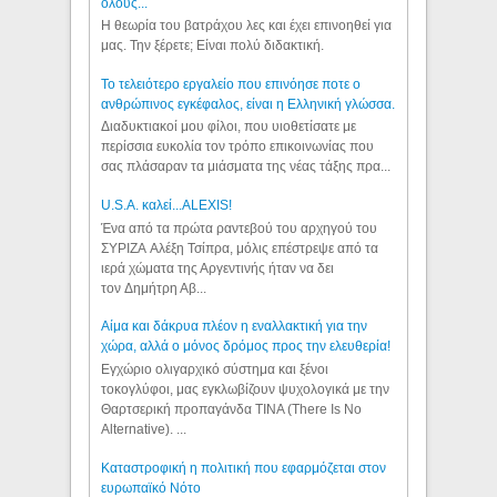
όλους...
Η θεωρία του βατράχου λες και έχει επινοηθεί για
μας. Την ξέρετε; Είναι πολύ διδακτική.
Το τελειότερο εργαλείο που επινόησε ποτε ο
ανθρώπινος εγκέφαλος, είναι η Ελληνική γλώσσα.
Διαδυκτιακοί μου φίλοι, που υιοθετίσατε με
περίσσια ευκολία τον τρόπο επικοινωνίας που
σας πλάσαραν τα μιάσματα της νέας τάξης πρα...
U.S.A. καλεί...ALEXIS!
Ένα από τα πρώτα ραντεβού του αρχηγού του
ΣΥΡΙΖΑ Αλέξη Τσίπρα, μόλις επέστρεψε από τα
ιερά χώματα της Αργεντινής ήταν να δει
τον Δημήτρη Αβ...
Αίμα και δάκρυα πλέον η εναλλακτική για την
χώρα, αλλά ο μόνος δρόμος προς την ελευθερία!
Εγχώριο ολιγαρχικό σύστημα και ξένοι
τοκογλύφοι, μας εγκλωβίζουν ψυχολογικά με την
Θαρτσερική προπαγάνδα TINA (There Is No
Alternative). ...
Καταστροφική η πολιτική που εφαρμόζεται στον
ευρωπαϊκό Νότο