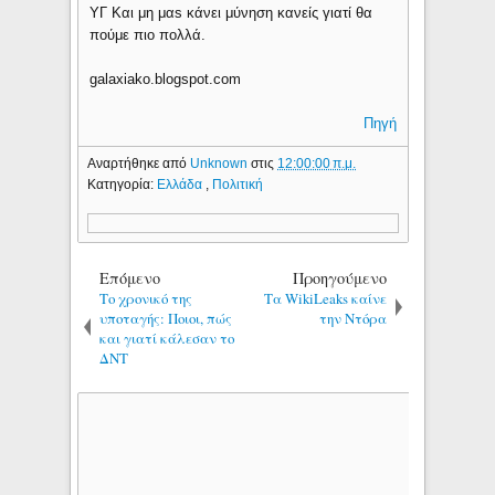
ΥΓ Και μη μαs κάνει μύνηση κανείς γιατί θα
πούμε πιο πολλά.
galaxiako.blogspot.com
Πηγή
Αναρτήθηκε από
Unknown
στις
12:00:00 π.μ.
Κατηγορία:
Ελλάδα
,
Πολιτική
Επόμενο
Προηγούμενο
Το χρονικό της
Τα WikiLeaks καίνε
υποταγής: Ποιοι, πώς
την Ντόρα
και γιατί κάλεσαν το
ΔΝΤ