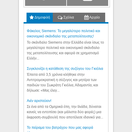
Δημοφιλή
Σχόλια
Αρχείο
Φάκελος Siemens: Το μεγαλύτερο πολιτικό και
οικονομικό σκάνδαλο της μεταπολίτευσης!
Το σκάνδαλο Siemens στην Ελλάδα είναι ίσως το
μεγαλύτερο πολιτικό και οικονομικό σκάνδαλο
της μεταπολίτευσης και αφορά σε χρηματισμό
Ελλήν...
Συγκλονίζει η κατάθεση της συζύγου του Γκιόλια
Έπειτα από 3,5 χρόνια κλήθηκε στην
Αντιτρομοκρατική η σύζυγος και μητέρα των
παιδιών του Σωκράτη Γκιόλια, Αδαμαντία, και
δήλωσε: «Μας έλεγ...
Aιέν αριστεύειν!
Σε ένα από τα Ομηρικά έπη, την Ιλιάδα, δύναται
κανείς να εντοπίσει (και μάλιστα δύο φορές) μια
έκφραση-συμβουλή που αποτέλεσε ιδανικό για...
Το πείραμα του βατράχου που μας αφορά