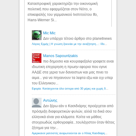
Καταστροφική χαρακτηρίζει την οικονομική
πολιτική που εφαρμόζεται στον Νότο, ο
επικεφαλής του γερμανικού Ινστιτούτου Ifo,
Hans-Werner Si...
Mic Mic
Δεν υπάρχει τέτοιο άρθρο στο planetnews
Λόγιος Ερμής | Η γνώση ξεκινάει με την αναζήτηση...: Ιδού οι 18 που χρωστούν 11 δις ευρώ!
Manos Sapountzakis
πιο δημοσιο και κουραφεξαλα γραφετε ειναι
ιδιωτικη επιχειρηση η πρωην εφορια που εγινε
ΑΑΔΕ στα χερια των δανειστων και μας πινει το
αιμα... για να πηγαινουν τα λεφτα εξω και οχι υπερ
του Ελληνικου...
Εφορία: Κατάσχονται όλα ύστερα από 30 μέρες και χωρίς δικαστικές αποφάσεις - Λόγιος Ερμής
Αντώνης
Δεν ξέρω εάν ο Κασιδιάρης προέρχεται από
πρόσμιξη διαφορετικών φυλών, αλλά τα δικά σου
ελληνικά είναι για κλάματα. Κοίτα να μάθεις
στοιχειωδώς ορθογραφία...τουλάχιστον όταν θέτεις
ζήτημα για την...
Αμερικανοί ρατσιστές αναρωτιούνται αν ο Ηλίας Κασιδιάρης ανήκει στη λευκή φυλή... - Λόγιος Ερμής