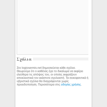
Σχόλια
Στο logiosermis.net δημοσιεύεται κάθε σχόλιο.
Θεωρούμε ότι ο καθένας έχει το δικαίωμα να εκφέρει
ελεύθερα τις απόψεις του, οι οποίες εκφράζουν
αποκλειστικά τον εκάστοτε σχολιαστή. Τα συκοφαντικά ή
υβριστικά σχόλια θα διαγράφονται χωρίς
προειδοποίηση. Περισσότερα στις
οδηγίες χρήσης
.