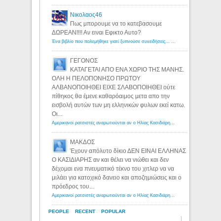
Νικολαος46
Πως μπορουμε να το κατεβασουμε
ΔΩΡΕΑΝ!!!! Αν ειναι Εφικτο Αυτο?
Ένα βιβλίο που πολεμήθηκε γιατί ξυπνούσε συνειδήσεις... - Λόγιος Ερμής | Η γνώση ξεκινάει με την αναζήτηση...
ΓΕΓΟΝΟΣ
ΚΑΤΑΓΕΤΑΙ ΑΠΟ ΕΝΑ ΧΩΡΙΟ ΤΗΣ ΜΑΝΗΣ.
ΟΛΗ Η ΠΕΛΟΠΟΝΗΣΟ ΠΡΩΤΟΥ
ΑΛΒΑΝΟΠΟΙΗΘΕΙ ΕΙΧΕ ΣΛΑΒΟΠΟΙΗΘΕΙ ούτε
πίθηκος θα έμενε καθαρόαιμος μετα απο την
εισβολή αυτών των μη ελληνικών φυλων εκεί κατω.
Οι...
Αμερικανοί ρατσιστές αναρωτιούνται αν ο Ηλίας Κασιδιάρης ανήκει στη λευκή φυλή... - Λόγιος Ερμής
ΜΑΚΔΟΣ
Έχουν απόλυτο δίκιο ΔΕΝ ΕΙΝΑΙ ΕΛΛΗΝΑΣ
Ο ΚΑΣΙΔΙΑΡΗΣ αν και θέλει να νιώθει και δεν
δέχομαι ενα πνευματικό τέκνο του χιτλερ να να
μιλάει για κατοχικό δανειο και αποζημιώσεις και ο
πρόεδρος του...
Αμερικανοί ρατσιστές αναρωτιούνται αν ο Ηλίας Κασιδιάρης ανήκει στη λευκή φυλή... - Λόγιος Ερμής
PEOPLE
RECENT
POPULAR