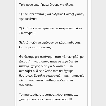
Τρία μόνο ερωτήματα έχουμε για όλους:
1) Δεν ντρέπονται ( και ο Αρειος Πάγος) γιαυτή
την κατάντια... ;;;
2) Από ποιόν περιμένουν να υπερασπιστεί το
Σύνταγμα;;;
3) Από ποιόν περιμένουν να κάνει κάθαρση;
Θα πάμε σε αυτοδικίες;;;
Θα θέλαμε μια απάντηση από κάποιο φιλότιμο
Δικαστή… γιατί όπως πάμε σε λίγο δεν θα
υπάρχει χώρος ούτε για Δικαστές … αν
αναλάβει ο ίδιος ο λαός τότε θα έχουμε
δυστυχώς Εμφύλιο σπαραγμό… και η παροιμία
λέει … «ότι κάνεις πάθεις καρδιά μη σε
πονέσει!»
Το καμπανάκι σταμάτησε…όσο χτύπησε…
χτύπησε και όσοι άκουσαν-άκουσαν!!!