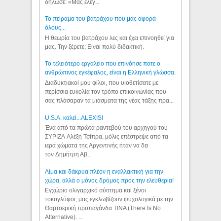
δήλωσε: «Μας έλεγ...
Το πείραμα του βατράχου που μας αφορά
όλους...
Η θεωρία του βατράχου λες και έχει επινοηθεί για
μας. Την ξέρετε; Είναι πολύ διδακτική.
Το τελειότερο εργαλείο που επινόησε ποτε ο
ανθρώπινος εγκέφαλος, είναι η Ελληνική γλώσσα.
Διαδυκτιακοί μου φίλοι, που υιοθετίσατε με
περίσσια ευκολία τον τρόπο επικοινωνίας που
σας πλάσαραν τα μιάσματα της νέας τάξης πρα...
U.S.A. καλεί...ALEXIS!
Ένα από τα πρώτα ραντεβού του αρχηγού του
ΣΥΡΙΖΑ Αλέξη Τσίπρα, μόλις επέστρεψε από τα
ιερά χώματα της Αργεντινής ήταν να δει
τον Δημήτρη Αβ...
Αίμα και δάκρυα πλέον η εναλλακτική για την
χώρα, αλλά ο μόνος δρόμος προς την ελευθερία!
Εγχώριο ολιγαρχικό σύστημα και ξένοι
τοκογλύφοι, μας εγκλωβίζουν ψυχολογικά με την
Θαρτσερική προπαγάνδα TINA (There Is No
Alternative). ...