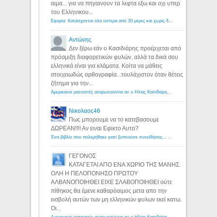
αιμα... για να πηγαινουν τα λεφτα εξω και οχι υπερ
του Ελληνικου...
Εφορία: Κατάσχονται όλα ύστερα από 30 μέρες και χωρίς δικαστικές αποφάσεις - Λόγιος Ερμής
Αντώνης
Δεν ξέρω εάν ο Κασιδιάρης προέρχεται από
πρόσμιξη διαφορετικών φυλών, αλλά τα δικά σου
ελληνικά είναι για κλάματα. Κοίτα να μάθεις
στοιχειωδώς ορθογραφία...τουλάχιστον όταν θέτεις
ζήτημα για την...
Αμερικανοί ρατσιστές αναρωτιούνται αν ο Ηλίας Κασιδιάρης ανήκει στη λευκή φυλή... - Λόγιος Ερμής
Νικολαος46
Πως μπορουμε να το κατεβασουμε
ΔΩΡΕΑΝ!!!! Αν ειναι Εφικτο Αυτο?
Ένα βιβλίο που πολεμήθηκε γιατί ξυπνούσε συνειδήσεις... - Λόγιος Ερμής | Η γνώση ξεκινάει με την αναζήτηση...
ΓΕΓΟΝΟΣ
ΚΑΤΑΓΕΤΑΙ ΑΠΟ ΕΝΑ ΧΩΡΙΟ ΤΗΣ ΜΑΝΗΣ.
ΟΛΗ Η ΠΕΛΟΠΟΝΗΣΟ ΠΡΩΤΟΥ
ΑΛΒΑΝΟΠΟΙΗΘΕΙ ΕΙΧΕ ΣΛΑΒΟΠΟΙΗΘΕΙ ούτε
πίθηκος θα έμενε καθαρόαιμος μετα απο την
εισβολή αυτών των μη ελληνικών φυλων εκεί κατω.
Οι...
Αμερικανοί ρατσιστές αναρωτιούνται αν ο Ηλίας Κασιδιάρης ανήκει στη λευκή φυλή... - Λόγιος Ερμής