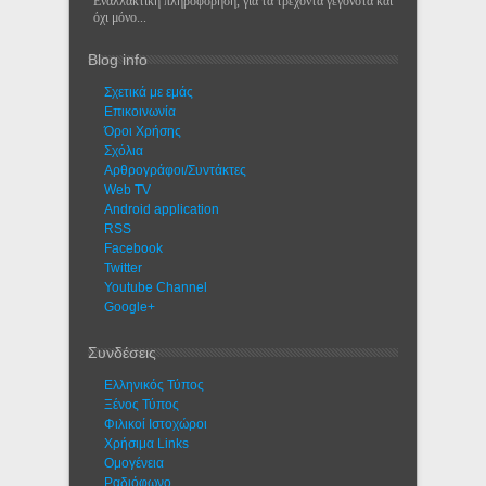
Εναλλακτική πληροφόρηση, για τα τρέχοντα γεγονότα και
όχι μόνο...
Blog info
Σχετικά με εμάς
Eπικοινωνία
Όροι Χρήσης
Σχόλια
Αρθρογράφοι/Συντάκτες
Web TV
Android application
RSS
Facebook
Twitter
Youtube Channel
Google+
Συνδέσεις
Ελληνικός Τύπος
Ξένος Τύπος
Φιλικοί Ιστοχώροι
Χρήσιμα Links
Ομογένεια
Ραδιόφωνο