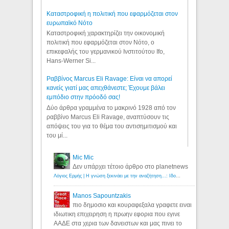
Καταστροφική η πολιτική που εφαρμόζεται στον
ευρωπαϊκό Νότο
Καταστροφική χαρακτηρίζει την οικονομική
πολιτική που εφαρμόζεται στον Νότο, ο
επικεφαλής του γερμανικού Ινστιτούτου Ifo,
Hans-Werner Si...
Ραββίνος Marcus Eli Ravage: Είναι να απορεί
κανείς γιατί μας απεχθάνεστε; Έχουμε βάλει
εμπόδιο στην πρόοδό σας!
Δύο άρθρα γραμμένα το μακρινό 1928 από τον
ραββίνο Marcus Eli Ravage, αναπτύσουν τις
απόψεις του για το θέμα του αντισημιτισμού και
του μί...
Mic Mic
Δεν υπάρχει τέτοιο άρθρο στο planetnews
Λόγιος Ερμής | Η γνώση ξεκινάει με την αναζήτηση...: Ιδού οι 18 που χρωστούν 11 δις ευρώ!
Manos Sapountzakis
πιο δημοσιο και κουραφεξαλα γραφετε ειναι
ιδιωτικη επιχειρηση η πρωην εφορια που εγινε
ΑΑΔΕ στα χερια των δανειστων και μας πινει το