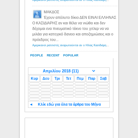
ΜΑΚΔΟΣ
Έχουν απόλυτο δίκιο ΔΕΝ ΕΙΝΑΙ ΕΛΛΗΝΑΣ
Ο ΚΑΣΙΔΙΑΡΗΣ αν και θέλει να νιώθει και δεν
δέχομαι ενα πνευματικό τέκνο του χιτλερ να να
μιλάει για κατοχικό δανειο και αποζημιώσεις και ο
πρόεδρος του...
Αμερικανοί ρατσιστές αναρωτιούνται αν ο Ηλίας Κασιδιάρης ανήκει στη λευκή φυλή... - Λόγιος Ερμής
PEOPLE
RECENT
POPULAR
Κυρ
Δευ
Τρι
Τετ
Πεμ
Παρ
Σαβ
◄
Κλίκ εδώ για όλα τα άρθρα του Μήνα