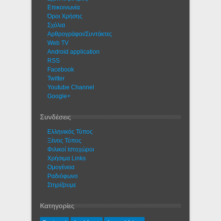
Eπικοινωνία
Όροι Χρήσης
Σχόλια
Αρθρογράφοι/Συντάκτες
Web TV
Android application
RSS
Facebook
Twitter
Youtube Channel
Google+
Συνδέσεις
Ελληνικός Τύπος
Ξένος Τύπος
Φιλικοί Ιστοχώροι
Χρήσιμα Links
Ομογένεια
Ραδιόφωνο
Στηρίζουμε
Κατηγορίες