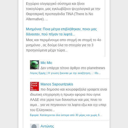
Εγχώριο ολιγαρχικό σύστημα και ξένοι
τοκογλύφοι, μας εγκλωβίζουν ψυχολογικά με την
Θαρτσερική προπαγάνδα TINA (There Is No
Alternative). ...
Μνημόνια: Ποια μέτρα επιβλήθηκαν, ποιοι μας
δάνεισαν, πού πήγαν τα λεφτά...
Μιας και περιμένουμε απο στιγμή σε στιγμή το 4ο
μνημόνιο , ας δούμε όλα τα στοιχεία για τα 3
προηγούμενα μέχρι τώρα...
Mic Mic
Δεν υπάρχει τέτοιο άρθρο στο planetnews
Λόγιος Ερμής | Η γνώση ξεκινάει με την αναζήτηση...: Ιδού οι 18 που χρωστούν 11 δις ευρώ!
Manos Sapountzakis
πιο δημοσιο και κουραφεξαλα γραφετε ειναι
ιδιωτικη επιχειρηση η πρωην εφορια που εγινε
ΑΑΔΕ στα χερια των δανειστων και μας πινει το
αιμα... για να πηγαινουν τα λεφτα εξω και οχι υπερ
του Ελληνικου...
Εφορία: Κατάσχονται όλα ύστερα από 30 μέρες και χωρίς δικαστικές αποφάσεις - Λόγιος Ερμής
Αντώνης