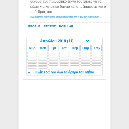
δέχομαι ενα πνευματικό τέκνο του χιτλερ να να
μιλάει για κατοχικό δανειο και αποζημιώσεις και ο
πρόεδρος του...
Αμερικανοί ρατσιστές αναρωτιούνται αν ο Ηλίας Κασιδιάρης ανήκει στη λευκή φυλή... - Λόγιος Ερμής
PEOPLE
RECENT
POPULAR
Κυρ
Δευ
Τρι
Τετ
Πεμ
Παρ
Σαβ
◄
Κλίκ εδώ για όλα τα άρθρα του Μήνα