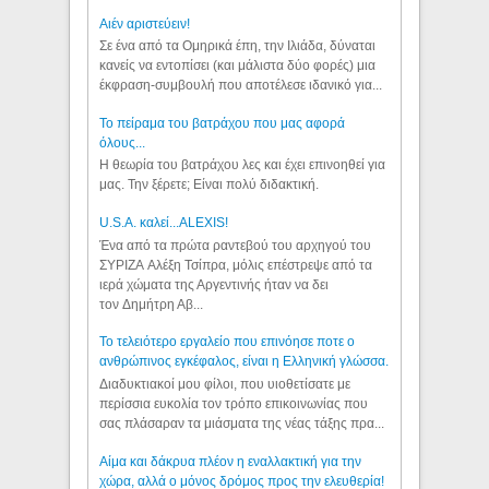
Aιέν αριστεύειν!
Σε ένα από τα Ομηρικά έπη, την Ιλιάδα, δύναται
κανείς να εντοπίσει (και μάλιστα δύο φορές) μια
έκφραση-συμβουλή που αποτέλεσε ιδανικό για...
Το πείραμα του βατράχου που μας αφορά
όλους...
Η θεωρία του βατράχου λες και έχει επινοηθεί για
μας. Την ξέρετε; Είναι πολύ διδακτική.
U.S.A. καλεί...ALEXIS!
Ένα από τα πρώτα ραντεβού του αρχηγού του
ΣΥΡΙΖΑ Αλέξη Τσίπρα, μόλις επέστρεψε από τα
ιερά χώματα της Αργεντινής ήταν να δει
τον Δημήτρη Αβ...
Το τελειότερο εργαλείο που επινόησε ποτε ο
ανθρώπινος εγκέφαλος, είναι η Ελληνική γλώσσα.
Διαδυκτιακοί μου φίλοι, που υιοθετίσατε με
περίσσια ευκολία τον τρόπο επικοινωνίας που
σας πλάσαραν τα μιάσματα της νέας τάξης πρα...
Αίμα και δάκρυα πλέον η εναλλακτική για την
χώρα, αλλά ο μόνος δρόμος προς την ελευθερία!