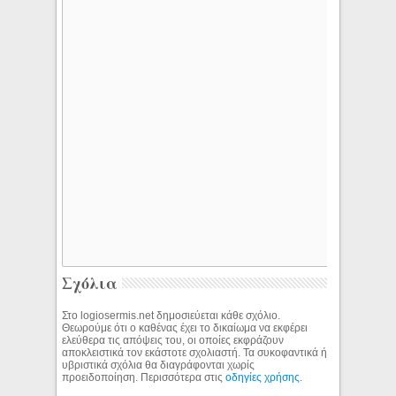
Σχόλια
Στο logiosermis.net δημοσιεύεται κάθε σχόλιο.
Θεωρούμε ότι ο καθένας έχει το δικαίωμα να εκφέρει
ελεύθερα τις απόψεις του, οι οποίες εκφράζουν
αποκλειστικά τον εκάστοτε σχολιαστή. Τα συκοφαντικά ή
υβριστικά σχόλια θα διαγράφονται χωρίς
προειδοποίηση. Περισσότερα στις
οδηγίες χρήσης
.