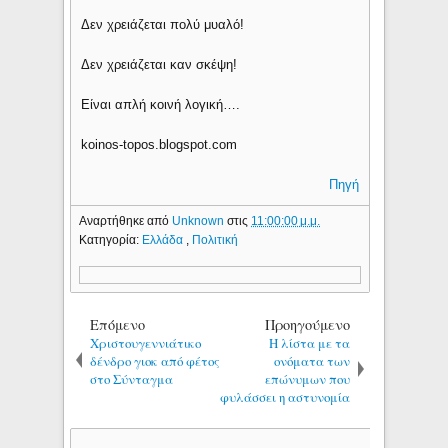
Δεν χρειάζεται πολύ μυαλό!
Δεν χρειάζεται καν σκέψη!
Είναι απλή κοινή λογική….
koinos-topos.blogspot.com
Πηγή
Αναρτήθηκε από
Unknown
στις
11:00:00 μ.μ.
Κατηγορία:
Ελλάδα
,
Πολιτική
Επόμενο
Προηγούμενο
Χριστουγεννιάτικο
Η λίστα με τα
δένδρο γιοκ από φέτος
ονόματα των
στο Σύνταγμα
επώνυμων που
φυλάσσει η αστυνομία