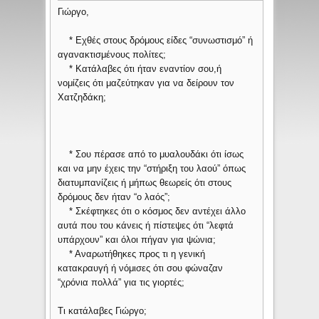
Γιώργο,
* Εχθές στους δρόμους είδες “συνωστισμό” ή
αγανακτισμένους πολίτες;
* Κατάλαβες ότι ήταν εναντίον σου,ή
νομίζεις ότι μαζεύτηκαν για να δείρουν τον
Χατζηδάκη;
* Σου πέρασε από το μυαλουδάκι ότι ίσως
και να μην έχεις την “στήριξη του λαού” όπως
διατυμπανίζεις ή μήπως θεωρείς ότι στους
δρόμους δεν ήταν “ο λαός”;
* Σκέφτηκες ότι ο κόσμος δεν αντέχει άλλο
αυτά που του κάνεις ή πίστεψες ότι “λεφτά
υπάρχουν” και όλοι πήγαν για ψώνια;
* Αναρωτήθηκες προς τι η γενική
κατακραυγή ή νόμισες ότι σου φώναζαν
“χρόνια πολλά” για τις γιορτές;
Τι κατάλαβες Γιώργο;