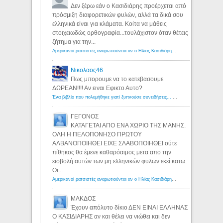
Δεν ξέρω εάν ο Κασιδιάρης προέρχεται από
πρόσμιξη διαφορετικών φυλών, αλλά τα δικά σου
ελληνικά είναι για κλάματα. Κοίτα να μάθεις
στοιχειωδώς ορθογραφία...τουλάχιστον όταν θέτεις
ζήτημα για την...
Αμερικανοί ρατσιστές αναρωτιούνται αν ο Ηλίας Κασιδιάρης ανήκει στη λευκή φυλή... - Λόγιος Ερμής
Νικολαος46
Πως μπορουμε να το κατεβασουμε
ΔΩΡΕΑΝ!!!! Αν ειναι Εφικτο Αυτο?
Ένα βιβλίο που πολεμήθηκε γιατί ξυπνούσε συνειδήσεις... - Λόγιος Ερμής | Η γνώση ξεκινάει με την αναζήτηση...
ΓΕΓΟΝΟΣ
ΚΑΤΑΓΕΤΑΙ ΑΠΟ ΕΝΑ ΧΩΡΙΟ ΤΗΣ ΜΑΝΗΣ.
ΟΛΗ Η ΠΕΛΟΠΟΝΗΣΟ ΠΡΩΤΟΥ
ΑΛΒΑΝΟΠΟΙΗΘΕΙ ΕΙΧΕ ΣΛΑΒΟΠΟΙΗΘΕΙ ούτε
πίθηκος θα έμενε καθαρόαιμος μετα απο την
εισβολή αυτών των μη ελληνικών φυλων εκεί κατω.
Οι...
Αμερικανοί ρατσιστές αναρωτιούνται αν ο Ηλίας Κασιδιάρης ανήκει στη λευκή φυλή... - Λόγιος Ερμής
ΜΑΚΔΟΣ
Έχουν απόλυτο δίκιο ΔΕΝ ΕΙΝΑΙ ΕΛΛΗΝΑΣ
Ο ΚΑΣΙΔΙΑΡΗΣ αν και θέλει να νιώθει και δεν