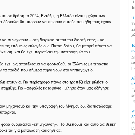
Η 
Τη
νται σε δράση το 2024; Εντάξει, η Ελλάδα είναι η χώρα των
U.
ια δύσκολα θα μπορούν να πείσουν αυτούς που ήδη τους έχουν
Έν
ΣΥ
χώ
α να συνεχίσουν – στη διάρκεια αυτού του διαστήματος – να
Το
σει τις επόμενες εκλογές ο κ. Παπανδρέου, θα μπορεί πάντα να
αν
χευση και θα έχει περισώσει την υστεροφημία του.
Δι
ευ
 θα έχει ως αποτέλεσμα να φορτωθούν οι Έλληνες με τεράστια
μι
 τα παιδιά που σήμερα πηγαίνουν στο νηπιαγωγείο.
Αί
άλη επιτυχία. Για περίστροφο πάνω στο τραπέζι είχε μιλήσει ο
αλ
τήριξης. Για «ασφαλές καταφύγιο» μίλησε όταν μας οδήγησε
Εγ
εγ
πρ
τον μηχανισμό και την υπογραφή του Μνημονίου, διαπιστώσαμε
Μν
νύπαρκτο.
δά
Μι
 φορά ονομάζεται «επιμήκυνση». Το βλέπουμε και αυτό ως θετική
μν
ρόκειται για μετάλλαξη κακοήθειας.
πρ