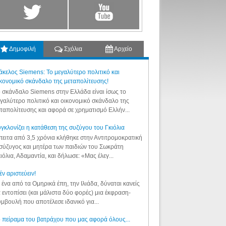
Δημοφιλή
Σχόλια
Αρχείο
κελος Siemens: Το μεγαλύτερο πολιτικό και
κονομικό σκάνδαλο της μεταπολίτευσης!
 σκάνδαλο Siemens στην Ελλάδα είναι ίσως το
γαλύτερο πολιτικό και οικονομικό σκάνδαλο της
ταπολίτευσης και αφορά σε χρηματισμό Ελλήν...
γκλονίζει η κατάθεση της συζύγου του Γκιόλια
ειτα από 3,5 χρόνια κλήθηκε στην Αντιτρομοκρατική
σύζυγος και μητέρα των παιδιών του Σωκράτη
ιόλια, Αδαμαντία, και δήλωσε: «Μας έλεγ...
έν αριστεύειν!
 ένα από τα Ομηρικά έπη, την Ιλιάδα, δύναται κανείς
 εντοπίσει (και μάλιστα δύο φορές) μια έκφραση-
μβουλή που αποτέλεσε ιδανικό για...
 πείραμα του βατράχου που μας αφορά όλους...