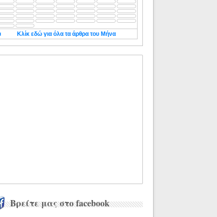
◄
Κλίκ εδώ για όλα τα άρθρα του Μήνα
Βρείτε μας στο facebook