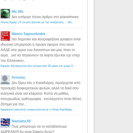
Mic Mic
Δεν υπάρχει τέτοιο άρθρο στο planetnews
Λόγιος Ερμής | Η γνώση ξεκινάει με την αναζήτηση...: Ιδού οι 18 που χρωστούν 11 δις ευρώ!
·
6 years ago
Manos Sapountzakis
πιο δημοσιο και κουραφεξαλα γραφετε ειναι
ιδιωτικη επιχειρηση η πρωην εφορια που εγινε
ΑΑΔΕ στα χερια των δανειστων και μας πινει το
αιμα... για να πηγαινουν τα λεφτα εξω και οχι υπερ
του Ελληνικου...
Εφορία: Κατάσχονται όλα ύστερα από 30 μέρες και χωρίς δικαστικές αποφάσεις - Λόγιος Ερμής
·
6 years ag
Αντώνης
Δεν ξέρω εάν ο Κασιδιάρης προέρχεται από
πρόσμιξη διαφορετικών φυλών, αλλά τα δικά σου
ελληνικά είναι για κλάματα. Κοίτα να μάθεις
στοιχειωδώς ορθογραφία...τουλάχιστον όταν θέτεις
ζήτημα για την...
Αμερικανοί ρατσιστές αναρωτιούνται αν ο Ηλίας Κασιδιάρης ανήκει στη λευκή φυλή... - Λόγιος Ερμής
·
7 yea
Νικολαος46
Πως μπορουμε να το κατεβασουμε
ΔΩΡΕΑΝ!!!! Αν ειναι Εφικτο Αυτο?