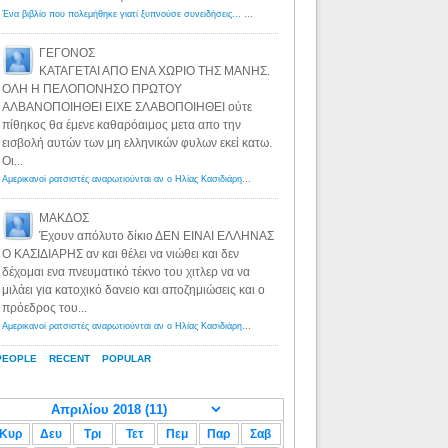
Ένα βιβλίο που πολεμήθηκε γιατί ξυπνούσε συνειδήσεις... - Λόγιος Ερμής | Η γνώση ξεκινάει με την αναζήτηση...
ΓΕΓΟΝΟΣ
ΚΑΤΑΓΕΤΑΙ ΑΠΟ ΕΝΑ ΧΩΡΙΟ ΤΗΣ ΜΑΝΗΣ.
ΟΛΗ Η ΠΕΛΟΠΟΝΗΣΟ ΠΡΩΤΟΥ
ΑΛΒΑΝΟΠΟΙΗΘΕΙ ΕΙΧΕ ΣΛΑΒΟΠΟΙΗΘΕΙ ούτε
πίθηκος θα έμενε καθαρόαιμος μετα απο την
εισβολή αυτών των μη ελληνικών φυλων εκεί κατω.
Οι...
Αμερικανοί ρατσιστές αναρωτιούνται αν ο Ηλίας Κασιδιάρης ανήκει στη λευκή φυλή... - Λόγιος Ερμής
·
8 yea
ΜΑΚΔΟΣ
Έχουν απόλυτο δίκιο ΔΕΝ ΕΙΝΑΙ ΕΛΛΗΝΑΣ
Ο ΚΑΣΙΔΙΑΡΗΣ αν και θέλει να νιώθει και δεν
δέχομαι ενα πνευματικό τέκνο του χιτλερ να να
μιλάει για κατοχικό δανειο και αποζημιώσεις και ο
πρόεδρος του...
Αμερικανοί ρατσιστές αναρωτιούνται αν ο Ηλίας Κασιδιάρης ανήκει στη λευκή φυλή... - Λόγιος Ερμής
·
8 yea
PEOPLE
RECENT
POPULAR
Κυρ
Δευ
Τρι
Τετ
Πεμ
Παρ
Σαβ