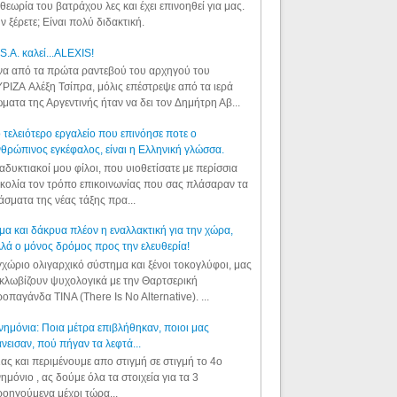
θεωρία του βατράχου λες και έχει επινοηθεί για μας.
ν ξέρετε; Είναι πολύ διδακτική.
S.A. καλεί...ALEXIS!
α από τα πρώτα ραντεβού του αρχηγού του
ΡΙΖΑ Αλέξη Τσίπρα, μόλις επέστρεψε από τα ιερά
ματα της Αργεντινής ήταν να δει τον Δημήτρη Αβ...
 τελειότερο εργαλείο που επινόησε ποτε ο
θρώπινος εγκέφαλος, είναι η Ελληνική γλώσσα.
αδυκτιακοί μου φίλοι, που υιοθετίσατε με περίσσια
κολία τον τρόπο επικοινωνίας που σας πλάσαραν τα
άσματα της νέας τάξης πρα...
μα και δάκρυα πλέον η εναλλακτική για την χώρα,
λά ο μόνος δρόμος προς την ελευθερία!
χώριο ολιγαρχικό σύστημα και ξένοι τοκογλύφοι, μας
κλωβίζουν ψυχολογικά με την Θαρτσερική
οπαγάνδα TINA (There Is No Alternative). ...
ημόνια: Ποια μέτρα επιβλήθηκαν, ποιοι μας
νεισαν, πού πήγαν τα λεφτά...
ας και περιμένουμε απο στιγμή σε στιγμή το 4ο
ημόνιο , ας δούμε όλα τα στοιχεία για τα 3
οηγούμενα μέχρι τώρα...