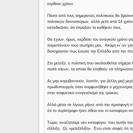
κερδίσει χρόνο.
Πόσοι από τους σημερινούς πολιτικούς θα βρίσκο
πολιτικών δεινοσαύρων, αλλά μετά από 14 χρόν
καταδικάσει, ότι έπραξαν το καθήκον τους.
Θα έχουν, όμως, κερδίσει τον αναγκαίο χρόνο γι
παριστάνουν τους σωτήρες μας. Ακόμη κι’ αν χά
διακηρύσσει πως έσωσε την Ελλάδα από την πτώ
Στο μεταξύ, η πολιτική που ακολουθείται σήμερα
ποσά τόκων, τα οποία θα κληθούν να πληρώσουν
Ας μην κορυβαντιούν, λοιπόν, για (άλλη μια) μεγ
πρωθυπουργός όταν συμφωνήθηκε ο μηχανισμός σ
στον ασφυκτικό εναγκαλισμό της τρόικας.
Αλλά μέσα σε λίγους μήνες από την προσφυγή σ
ότι το περίστροφο ήταν άδειο και το καταφύγιο α
Τώρα, αναζητούμε νέο καταφύγιο, που αυτήν την
εξέλιξη. Ως «μετεξέλιξη». Ενώ είναι σαφές ότι π