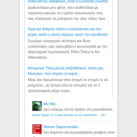
ανθρώπινος εγκέφαλος, είναι η Ελληνική γλώσσα.
Διαδυκτιακοί μου φίλοι, που υιοθετίσατε με
περίσσια ευκολία τον τρόπο επικοινωνίας που
σας πλάσαραν τα μιάσματα της νέας τάξης πρα...
Αίμα και δάκρυα πλέον η εναλλακτική για την
χώρα, αλλά ο μόνος δρόμος προς την ελευθερία!
Εγχώριο ολιγαρχικό σύστημα και ξένοι
τοκογλύφοι, μας εγκλωβίζουν ψυχολογικά με την
Θαρτσερική προπαγάνδα TINA (There Is No
Alternative). ...
Μνημόνια: Ποια μέτρα επιβλήθηκαν, ποιοι μας
δάνεισαν, πού πήγαν τα λεφτά...
Μιας και περιμένουμε απο στιγμή σε στιγμή το 4ο
μνημόνιο , ας δούμε όλα τα στοιχεία για τα 3
προηγούμενα μέχρι τώρα...
Mic Mic
Δεν υπάρχει τέτοιο άρθρο στο planetnews
Λόγιος Ερμής | Η γνώση ξεκινάει με την αναζήτηση...: Ιδού οι 18 που χρωστούν 11 δις ευρώ!
Manos Sapountzakis
πιο δημοσιο και κουραφεξαλα γραφετε ειναι