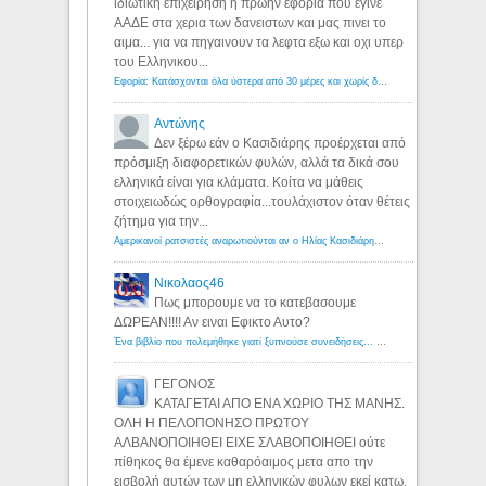
ιδιωτικη επιχειρηση η πρωην εφορια που εγινε
ΑΑΔΕ στα χερια των δανειστων και μας πινει το
αιμα... για να πηγαινουν τα λεφτα εξω και οχι υπερ
του Ελληνικου...
Εφορία: Κατάσχονται όλα ύστερα από 30 μέρες και χωρίς δικαστικές αποφάσεις - Λόγιος Ερμής
Αντώνης
Δεν ξέρω εάν ο Κασιδιάρης προέρχεται από
πρόσμιξη διαφορετικών φυλών, αλλά τα δικά σου
ελληνικά είναι για κλάματα. Κοίτα να μάθεις
στοιχειωδώς ορθογραφία...τουλάχιστον όταν θέτεις
ζήτημα για την...
Αμερικανοί ρατσιστές αναρωτιούνται αν ο Ηλίας Κασιδιάρης ανήκει στη λευκή φυλή... - Λόγιος Ερμής
Νικολαος46
Πως μπορουμε να το κατεβασουμε
ΔΩΡΕΑΝ!!!! Αν ειναι Εφικτο Αυτο?
Ένα βιβλίο που πολεμήθηκε γιατί ξυπνούσε συνειδήσεις... - Λόγιος Ερμής | Η γνώση ξεκινάει με την αναζήτηση...
ΓΕΓΟΝΟΣ
ΚΑΤΑΓΕΤΑΙ ΑΠΟ ΕΝΑ ΧΩΡΙΟ ΤΗΣ ΜΑΝΗΣ.
ΟΛΗ Η ΠΕΛΟΠΟΝΗΣΟ ΠΡΩΤΟΥ
ΑΛΒΑΝΟΠΟΙΗΘΕΙ ΕΙΧΕ ΣΛΑΒΟΠΟΙΗΘΕΙ ούτε
πίθηκος θα έμενε καθαρόαιμος μετα απο την
εισβολή αυτών των μη ελληνικών φυλων εκεί κατω.