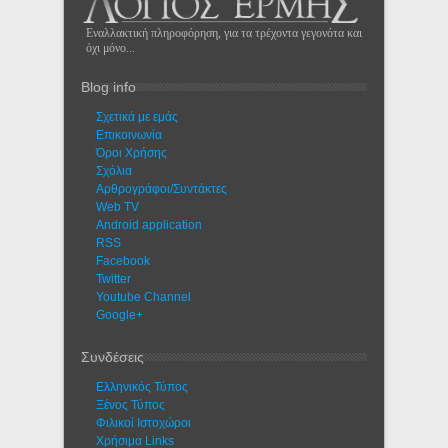
Εναλλακτική πληροφόρηση, για τα τρέχοντα γεγονότα και
όχι μόνο...
Blog info
Σχετικά με εμάς
Eπικοινωνία
Όροι Χρήσης
Σχόλια
Αρθρογράφοι/Συντάκτες
Web TV
Android application
RSS
Facebook
Twitter
Youtube Channel
Google+
Συνδέσεις
Ελληνικός Τύπος
Ξένος Τύπος
Φιλικοί Ιστοχώροι
Χρήσιμα Links