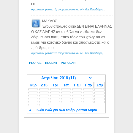
Οι...
Αμερικανοί ρατσιστές αναρωτιούνται αν ο Ηλίας Κασιδιάρης ανήκει στη λευκή φυλή... - Λόγιος Ερμής
ΜΑΚΔΟΣ
Έχουν απόλυτο δίκιο ΔΕΝ ΕΙΝΑΙ ΕΛΛΗΝΑΣ
Ο ΚΑΣΙΔΙΑΡΗΣ αν και θέλει να νιώθει και δεν
δέχομαι ενα πνευματικό τέκνο του χιτλερ να να
μιλάει για κατοχικό δανειο και αποζημιώσεις και ο
πρόεδρος του...
Αμερικανοί ρατσιστές αναρωτιούνται αν ο Ηλίας Κασιδιάρης ανήκει στη λευκή φυλή... - Λόγιος Ερμής
PEOPLE
RECENT
POPULAR
Κυρ
Δευ
Τρι
Τετ
Πεμ
Παρ
Σαβ
◄
Κλίκ εδώ για όλα τα άρθρα του Μήνα