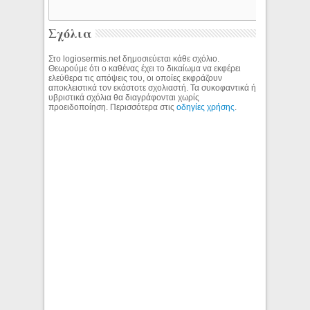
Σχόλια
Στο logiosermis.net δημοσιεύεται κάθε σχόλιο.
Θεωρούμε ότι ο καθένας έχει το δικαίωμα να εκφέρει
ελεύθερα τις απόψεις του, οι οποίες εκφράζουν
αποκλειστικά τον εκάστοτε σχολιαστή. Τα συκοφαντικά ή
υβριστικά σχόλια θα διαγράφονται χωρίς
προειδοποίηση. Περισσότερα στις
οδηγίες χρήσης
.