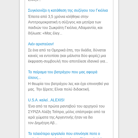
Συγκλονίζει η κατάθεση της συζύγου του Γκιόλια
Έπειτα από 3,5 χρόνια κλήθηκε στην
Αντιτρομοκρατική η σύζυγος και μητέρα των
παιδιών του Σωκράτη Γκιόλια, Αδαμαντία, και
δήλωσε: «Μας έλεγ...
Aιέν αριστεύειν!
Σε ένα από τα Ομηρικά έπη, την Ιλιάδα, δύναται
κανείς να εντοπίσει (και μάλιστα δύο φορές) μια
έκφραση-συμβουλή που αποτέλεσε ιδανικό για...
Το πείραμα του βατράχου που μας αφορά
όλους...
Η θεωρία του βατράχου λες και έχει επινοηθεί για
μας. Την ξέρετε; Είναι πολύ διδακτική.
U.S.A. καλεί...ALEXIS!
Ένα από τα πρώτα ραντεβού του αρχηγού του
ΣΥΡΙΖΑ Αλέξη Τσίπρα, μόλις επέστρεψε από τα
ιερά χώματα της Αργεντινής ήταν να δει
τον Δημήτρη Αβ...
Το τελειότερο εργαλείο που επινόησε ποτε ο