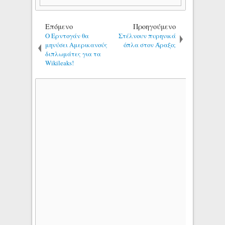
Επόμενο
Προηγούμενο
Ο Ερντογάν θα
Στέλνουν πυρηνικά
μηνύσει Αμερικανούς
όπλα στον Άραξο;
διπλωμάτες για τα
Wikileaks!