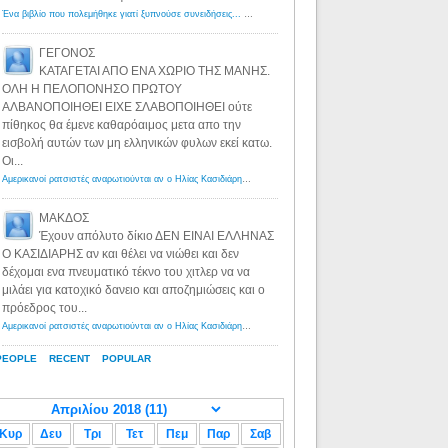
Ένα βιβλίο που πολεμήθηκε γιατί ξυπνούσε συνειδήσεις... - Λόγιος Ερμής | Η γνώση ξεκινάει με την αναζήτηση...
ΓΕΓΟΝΟΣ
ΚΑΤΑΓΕΤΑΙ ΑΠΟ ΕΝΑ ΧΩΡΙΟ ΤΗΣ ΜΑΝΗΣ.
ΟΛΗ Η ΠΕΛΟΠΟΝΗΣΟ ΠΡΩΤΟΥ
ΑΛΒΑΝΟΠΟΙΗΘΕΙ ΕΙΧΕ ΣΛΑΒΟΠΟΙΗΘΕΙ ούτε
πίθηκος θα έμενε καθαρόαιμος μετα απο την
εισβολή αυτών των μη ελληνικών φυλων εκεί κατω.
Οι...
Αμερικανοί ρατσιστές αναρωτιούνται αν ο Ηλίας Κασιδιάρης ανήκει στη λευκή φυλή... - Λόγιος Ερμής
·
8 yea
ΜΑΚΔΟΣ
Έχουν απόλυτο δίκιο ΔΕΝ ΕΙΝΑΙ ΕΛΛΗΝΑΣ
Ο ΚΑΣΙΔΙΑΡΗΣ αν και θέλει να νιώθει και δεν
δέχομαι ενα πνευματικό τέκνο του χιτλερ να να
μιλάει για κατοχικό δανειο και αποζημιώσεις και ο
πρόεδρος του...
Αμερικανοί ρατσιστές αναρωτιούνται αν ο Ηλίας Κασιδιάρης ανήκει στη λευκή φυλή... - Λόγιος Ερμής
·
8 yea
PEOPLE
RECENT
POPULAR
Κυρ
Δευ
Τρι
Τετ
Πεμ
Παρ
Σαβ