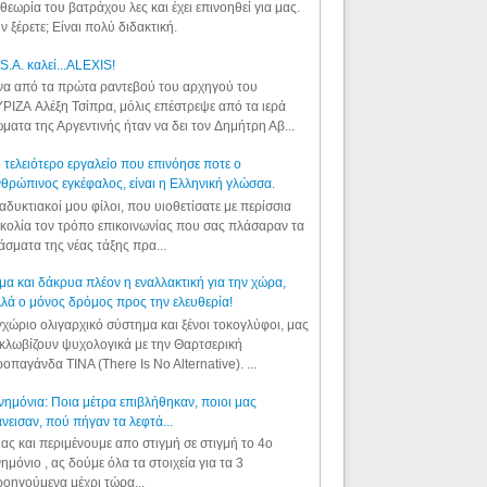
θεωρία του βατράχου λες και έχει επινοηθεί για μας.
ν ξέρετε; Είναι πολύ διδακτική.
S.A. καλεί...ALEXIS!
α από τα πρώτα ραντεβού του αρχηγού του
ΡΙΖΑ Αλέξη Τσίπρα, μόλις επέστρεψε από τα ιερά
ματα της Αργεντινής ήταν να δει τον Δημήτρη Αβ...
 τελειότερο εργαλείο που επινόησε ποτε ο
θρώπινος εγκέφαλος, είναι η Ελληνική γλώσσα.
αδυκτιακοί μου φίλοι, που υιοθετίσατε με περίσσια
κολία τον τρόπο επικοινωνίας που σας πλάσαραν τα
άσματα της νέας τάξης πρα...
μα και δάκρυα πλέον η εναλλακτική για την χώρα,
λά ο μόνος δρόμος προς την ελευθερία!
χώριο ολιγαρχικό σύστημα και ξένοι τοκογλύφοι, μας
κλωβίζουν ψυχολογικά με την Θαρτσερική
οπαγάνδα TINA (There Is No Alternative). ...
ημόνια: Ποια μέτρα επιβλήθηκαν, ποιοι μας
νεισαν, πού πήγαν τα λεφτά...
ας και περιμένουμε απο στιγμή σε στιγμή το 4ο
ημόνιο , ας δούμε όλα τα στοιχεία για τα 3
οηγούμενα μέχρι τώρα...