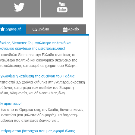
Δημοφιλή
Σχόλια
Αρχείο
κελος Siemens: Το μεγαλύτερο πολιτικό και
κονομικό σκάνδαλο της μεταπολίτευσης!
 σκάνδαλο Siemens στην Ελλάδα είναι ίσως το
γαλύτερο πολιτικό και οικονομικό σκάνδαλο της
ταπολίτευσης και αφορά σε χρηματισμό Ελλήν...
γκλονίζει η κατάθεση της συζύγου του Γκιόλια
ειτα από 3,5 χρόνια κλήθηκε στην Αντιτρομοκρατική
σύζυγος και μητέρα των παιδιών του Σωκράτη
ιόλια, Αδαμαντία, και δήλωσε: «Μας έλεγ...
έν αριστεύειν!
 ένα από τα Ομηρικά έπη, την Ιλιάδα, δύναται κανείς
 εντοπίσει (και μάλιστα δύο φορές) μια έκφραση-
μβουλή που αποτέλεσε ιδανικό για...
 πείραμα του βατράχου που μας αφορά όλους...