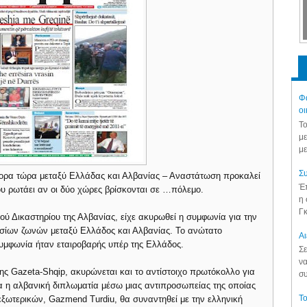
Φά
οι
Το
με
με
Συ
νορα τώρα μεταξύ Ελλάδας και Αλβανίας – Αναστάτωση προκαλεί
Έπ
 ρωτάει αν οι δύο χώρες βρίσκονται σε …πόλεμο.
η 
Γκ
ού Δικαστηρίου της Αλβανίας, είχε ακυρωθεί η συμφωνία για την
σίων ζωνών μεταξύ Ελλάδος και Αλβανίας. Το ανώτατο
Aι
συμφωνία ήταν εταιροβαρής υπέρ της Ελλάδος.
Σε
να
ς Gazeta-Shqip, ακυρώνεται και το αντίστοιχο πρωτόκολλο για
συ
α η αλβανική διπλωματία μέσω μιας αντιπροσωπείας της οποίας
Το
εξωτερικών, Gazmend Turdiu, θα συναντηθεί με την ελληνική