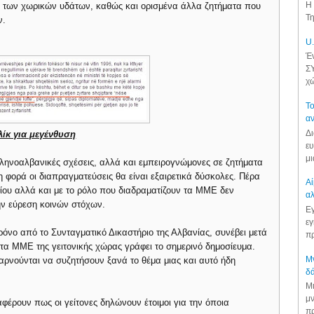
Η 
η των χωρικών υδάτων, καθώς και ορισμένα άλλα ζητήματα που
Τη
ν.
U.
Έν
ΣΥ
χώ
Το
αν
Δι
λίκ για μεγένθυση
ευ
μι
λληνοαλβανικές σχέσεις, αλλά και εμπειρογνώμονες σε ζητήματα
φορά οι διαπραγματεύσεις θα είναι εξαιρετικά δύσκολες. Πέρα
Αί
ίου αλλά και με το ρόλο που διαδραματίζουν τα ΜΜΕ δεν
αλ
ην εύρεση κοινών στόχων.
Εγ
εγ
νο από το Συνταγματικό Δικαστήριο της Αλβανίας, συνέβει μετά
πρ
τα ΜΜΕ της γειτονικής χώρας γράφει το σημερινό δημοσίευμα.
Μν
 αρνούνται να συζητήσουν ξανά το θέμα μιας και αυτό ήδη
δά
Μι
μν
φέρουν πως οι γείτονες δηλώνουν έτοιμοι για την όποια
πρ