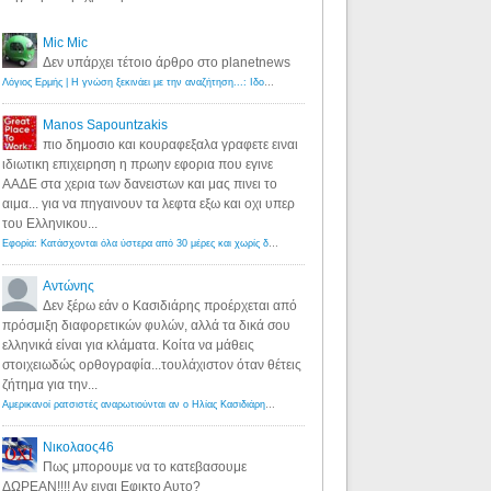
Mic Mic
Δεν υπάρχει τέτοιο άρθρο στο planetnews
Λόγιος Ερμής | Η γνώση ξεκινάει με την αναζήτηση...: Ιδού οι 18 που χρωστούν 11 δις ευρώ!
·
6 years ago
Manos Sapountzakis
πιο δημοσιο και κουραφεξαλα γραφετε ειναι
ιδιωτικη επιχειρηση η πρωην εφορια που εγινε
ΑΑΔΕ στα χερια των δανειστων και μας πινει το
αιμα... για να πηγαινουν τα λεφτα εξω και οχι υπερ
του Ελληνικου...
Εφορία: Κατάσχονται όλα ύστερα από 30 μέρες και χωρίς δικαστικές αποφάσεις - Λόγιος Ερμής
·
6 years ag
Αντώνης
Δεν ξέρω εάν ο Κασιδιάρης προέρχεται από
πρόσμιξη διαφορετικών φυλών, αλλά τα δικά σου
ελληνικά είναι για κλάματα. Κοίτα να μάθεις
στοιχειωδώς ορθογραφία...τουλάχιστον όταν θέτεις
ζήτημα για την...
Αμερικανοί ρατσιστές αναρωτιούνται αν ο Ηλίας Κασιδιάρης ανήκει στη λευκή φυλή... - Λόγιος Ερμής
·
7 yea
Νικολαος46
Πως μπορουμε να το κατεβασουμε
ΔΩΡΕΑΝ!!!! Αν ειναι Εφικτο Αυτο?