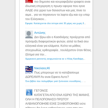
πιο δημοσιο και κουραφεξαλα γραφετε ειναι
ιδιωτικη επιχειρηση η πρωην εφορια που εγινε
ΑΑΔΕ στα χερια των δανειστων και μας πινει το
αιμα... για να πηγαινουν τα λεφτα εξω και οχι υπερ
του Ελληνικου...
Εφορία: Κατάσχονται όλα ύστερα από 30 μέρες και χωρίς δικαστικές αποφάσεις - Λόγιος Ερμής
Αντώνης
Δεν ξέρω εάν ο Κασιδιάρης προέρχεται από
πρόσμιξη διαφορετικών φυλών, αλλά τα δικά σου
ελληνικά είναι για κλάματα. Κοίτα να μάθεις
στοιχειωδώς ορθογραφία...τουλάχιστον όταν θέτεις
ζήτημα για την...
Αμερικανοί ρατσιστές αναρωτιούνται αν ο Ηλίας Κασιδιάρης ανήκει στη λευκή φυλή... - Λόγιος Ερμής
Νικολαος46
Πως μπορουμε να το κατεβασουμε
ΔΩΡΕΑΝ!!!! Αν ειναι Εφικτο Αυτο?
Ένα βιβλίο που πολεμήθηκε γιατί ξυπνούσε συνειδήσεις... - Λόγιος Ερμής | Η γνώση ξεκινάει με την αναζήτηση...
ΓΕΓΟΝΟΣ
ΚΑΤΑΓΕΤΑΙ ΑΠΟ ΕΝΑ ΧΩΡΙΟ ΤΗΣ ΜΑΝΗΣ.
ΟΛΗ Η ΠΕΛΟΠΟΝΗΣΟ ΠΡΩΤΟΥ
ΑΛΒΑΝΟΠΟΙΗΘΕΙ ΕΙΧΕ ΣΛΑΒΟΠΟΙΗΘΕΙ ούτε
πίθηκος θα έμενε καθαρόαιμος μετα απο την