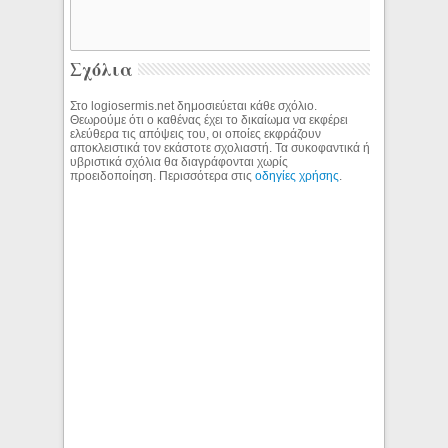
Σχόλια
Στο logiosermis.net δημοσιεύεται κάθε σχόλιο.
Θεωρούμε ότι ο καθένας έχει το δικαίωμα να εκφέρει
ελεύθερα τις απόψεις του, οι οποίες εκφράζουν
αποκλειστικά τον εκάστοτε σχολιαστή. Τα συκοφαντικά ή
υβριστικά σχόλια θα διαγράφονται χωρίς
προειδοποίηση. Περισσότερα στις
οδηγίες χρήσης
.