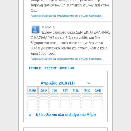
εισβολή αυτών των μη ελληνικών φυλων εκεί κατω.
Οι...
Αμερικανοί ρατσιστές αναρωτιούνται αν ο Ηλίας Κασιδιάρης ανήκει στη λευκή φυλή... - Λόγιος Ερμής
ΜΑΚΔΟΣ
Έχουν απόλυτο δίκιο ΔΕΝ ΕΙΝΑΙ ΕΛΛΗΝΑΣ
Ο ΚΑΣΙΔΙΑΡΗΣ αν και θέλει να νιώθει και δεν
δέχομαι ενα πνευματικό τέκνο του χιτλερ να να
μιλάει για κατοχικό δανειο και αποζημιώσεις και ο
πρόεδρος του...
Αμερικανοί ρατσιστές αναρωτιούνται αν ο Ηλίας Κασιδιάρης ανήκει στη λευκή φυλή... - Λόγιος Ερμής
PEOPLE
RECENT
POPULAR
Κυρ
Δευ
Τρι
Τετ
Πεμ
Παρ
Σαβ
◄
Κλίκ εδώ για όλα τα άρθρα του Μήνα