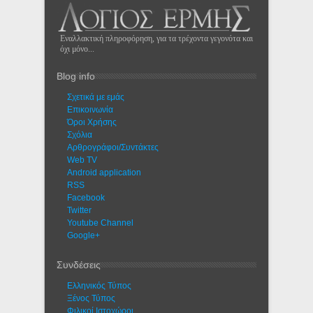
Εναλλακτική πληροφόρηση, για τα τρέχοντα γεγονότα και
όχι μόνο...
Blog info
Σχετικά με εμάς
Eπικοινωνία
Όροι Χρήσης
Σχόλια
Αρθρογράφοι/Συντάκτες
Web TV
Android application
RSS
Facebook
Twitter
Youtube Channel
Google+
Συνδέσεις
Ελληνικός Τύπος
Ξένος Τύπος
Φιλικοί Ιστοχώροι