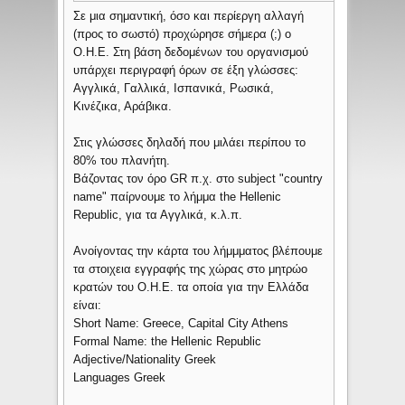
Σε μια σημαντική, όσο και περίεργη αλλαγή
(προς το σωστό) προχώρησε σήμερα (;) ο
Ο.Η.Ε. Στη βάση δεδομένων του οργανισμού
υπάρχει περιγραφή όρων σε έξη γλώσσες:
Αγγλικά, Γαλλικά, Ισπανικά, Ρωσικά,
Κινέζικα, Αράβικα.
Στις γλώσσες δηλαδή που μιλάει περίπου το
80% του πλανήτη.
Βάζοντας τον όρο GR π.χ. στο subject "country
name" παίρνουμε το λήμμα the Hellenic
Republic, για τα Αγγλικά, κ.λ.π.
Ανοίγοντας την κάρτα του λήμμματος βλέπουμε
τα στοιχεια εγγραφής της χώρας στο μητρώο
κρατών του Ο.Η.Ε. τα οποία για την Ελλάδα
είναι:
Short Name: Greece, Capital City Athens
Formal Name: the Hellenic Republic
Adjective/Nationality Greek
Languages Greek