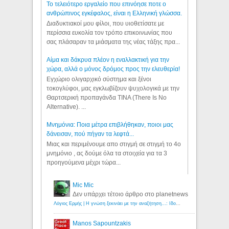
Το τελειότερο εργαλείο που επινόησε ποτε ο
ανθρώπινος εγκέφαλος, είναι η Ελληνική γλώσσα.
Διαδυκτιακοί μου φίλοι, που υιοθετίσατε με
περίσσια ευκολία τον τρόπο επικοινωνίας που
σας πλάσαραν τα μιάσματα της νέας τάξης πρα...
Αίμα και δάκρυα πλέον η εναλλακτική για την
χώρα, αλλά ο μόνος δρόμος προς την ελευθερία!
Εγχώριο ολιγαρχικό σύστημα και ξένοι
τοκογλύφοι, μας εγκλωβίζουν ψυχολογικά με την
Θαρτσερική προπαγάνδα TINA (There Is No
Alternative). ...
Μνημόνια: Ποια μέτρα επιβλήθηκαν, ποιοι μας
δάνεισαν, πού πήγαν τα λεφτά...
Μιας και περιμένουμε απο στιγμή σε στιγμή το 4ο
μνημόνιο , ας δούμε όλα τα στοιχεία για τα 3
προηγούμενα μέχρι τώρα...
Mic Mic
Δεν υπάρχει τέτοιο άρθρο στο planetnews
Λόγιος Ερμής | Η γνώση ξεκινάει με την αναζήτηση...: Ιδού οι 18 που χρωστούν 11 δις ευρώ!
Manos Sapountzakis