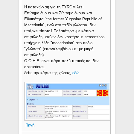
Η καταχώριση για τη FYROM λέει:
Επίσημο όνομα και Σύντομο όνομα και
Εθνικότητα "the former Yugoslav Republic of
Macedonia", ενώ στο πεδίο γλώσσα, δεν
υπάρχει τίποτε ! Παλαιότερα -με κάποια
επιφύλαξη, καθώς δεν κρατήσαμε screenshot-
υπήρχε η λέξη "macedonian" στο πεδίο
"γλώσσα" (επαναλαμβάνουμε: με μικρή
επιφύλαξη).
Ο Ο.Η.Ε. είναι πάρα πολύ τυπικός και δεν
αστειεύεται.
δείτε την κάρτα της χώρας,
εδώ
Πηγή