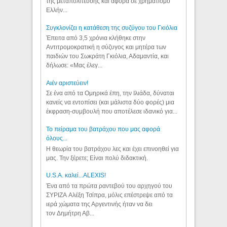
της μεταπολίτευσης και αφορά σε χρηματισμό
Ελλήν...
Συγκλονίζει η κατάθεση της συζύγου του Γκιόλια
Έπειτα από 3,5 χρόνια κλήθηκε στην
Αντιτρομοκρατική η σύζυγος και μητέρα των
παιδιών του Σωκράτη Γκιόλια, Αδαμαντία, και
δήλωσε: «Μας έλεγ...
Aιέν αριστεύειν!
Σε ένα από τα Ομηρικά έπη, την Ιλιάδα, δύναται
κανείς να εντοπίσει (και μάλιστα δύο φορές) μια
έκφραση-συμβουλή που αποτέλεσε ιδανικό για...
Το πείραμα του βατράχου που μας αφορά
όλους...
Η θεωρία του βατράχου λες και έχει επινοηθεί για
μας. Την ξέρετε; Είναι πολύ διδακτική.
U.S.A. καλεί...ALEXIS!
Ένα από τα πρώτα ραντεβού του αρχηγού του
ΣΥΡΙΖΑ Αλέξη Τσίπρα, μόλις επέστρεψε από τα
ιερά χώματα της Αργεντινής ήταν να δει
τον Δημήτρη Αβ...