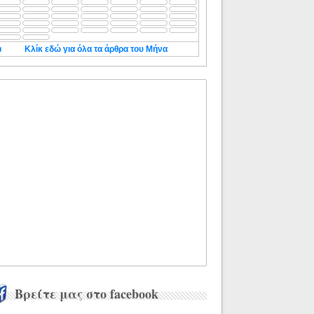
◄
Κλίκ εδώ για όλα τα άρθρα του Μήνα
Βρείτε μας στο facebook