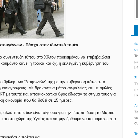
Φά
τουγέννων - Πάσχα στον ιδιωτικό τομέα
οι
Το
 συνέντευξη τύπου στο Χίλτον προκειμένου να επιβεβαιώσει
με
 κουμάντο κάνει η τρόικα και όχι η εκλεγμένη κυβέρνηση του
με
Συ
ο θρίλερ των “διαφωνιών” της με την κυβέρνηση κάτω από
Έπ
ημοσιογράφους. Με δρακόντεια μέτρα ασφαλείας και με ομιλίες
η 
Τ με τουπέ και αποικιοκρατικό ύφος έδωσαν το στίγμα τους για
Γκ
κή οικονομία που θα δοθεί σε 15 ημέρες.
Aι
Σε
ες αλλά τίποτε δεν είναι σίγουρο για την τέταρτη δόση το Μάρτιο.
να
 και στο χώρο της Υγείας και να μην έρθουμε να κοιτιόμαστε στα
συ
Το
επιχειρήσεις πρέπει να