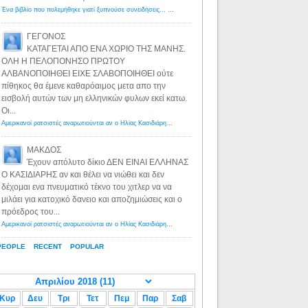
Ένα βιβλίο που πολεμήθηκε γιατί ξυπνούσε συνειδήσεις... - Λόγιος Ερμής | Η γνώση ξεκινάει με την αναζήτηση...
ΓΕΓΟΝΟΣ
ΚΑΤΑΓΕΤΑΙ ΑΠΟ ΕΝΑ ΧΩΡΙΟ ΤΗΣ ΜΑΝΗΣ.
ΟΛΗ Η ΠΕΛΟΠΟΝΗΣΟ ΠΡΩΤΟΥ
ΑΛΒΑΝΟΠΟΙΗΘΕΙ ΕΙΧΕ ΣΛΑΒΟΠΟΙΗΘΕΙ ούτε
πίθηκος θα έμενε καθαρόαιμος μετα απο την
εισβολή αυτών των μη ελληνικών φυλων εκεί κατω.
Οι...
Αμερικανοί ρατσιστές αναρωτιούνται αν ο Ηλίας Κασιδιάρης ανήκει στη λευκή φυλή... - Λόγιος Ερμής
·
8 yea
ΜΑΚΔΟΣ
Έχουν απόλυτο δίκιο ΔΕΝ ΕΙΝΑΙ ΕΛΛΗΝΑΣ
Ο ΚΑΣΙΔΙΑΡΗΣ αν και θέλει να νιώθει και δεν
δέχομαι ενα πνευματικό τέκνο του χιτλερ να να
μιλάει για κατοχικό δανειο και αποζημιώσεις και ο
πρόεδρος του...
Αμερικανοί ρατσιστές αναρωτιούνται αν ο Ηλίας Κασιδιάρης ανήκει στη λευκή φυλή... - Λόγιος Ερμής
·
8 yea
PEOPLE
RECENT
POPULAR
Κυρ
Δευ
Τρι
Τετ
Πεμ
Παρ
Σαβ