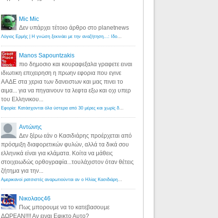
Mic Mic
Δεν υπάρχει τέτοιο άρθρο στο planetnews
Λόγιος Ερμής | Η γνώση ξεκινάει με την αναζήτηση...: Ιδού οι 18 που χρωστούν 11 δις ευρώ!
·
6 years ago
Manos Sapountzakis
πιο δημοσιο και κουραφεξαλα γραφετε ειναι
ιδιωτικη επιχειρηση η πρωην εφορια που εγινε
ΑΑΔΕ στα χερια των δανειστων και μας πινει το
αιμα... για να πηγαινουν τα λεφτα εξω και οχι υπερ
του Ελληνικου...
Εφορία: Κατάσχονται όλα ύστερα από 30 μέρες και χωρίς δικαστικές αποφάσεις - Λόγιος Ερμής
·
6 years ag
Αντώνης
Δεν ξέρω εάν ο Κασιδιάρης προέρχεται από
πρόσμιξη διαφορετικών φυλών, αλλά τα δικά σου
ελληνικά είναι για κλάματα. Κοίτα να μάθεις
στοιχειωδώς ορθογραφία...τουλάχιστον όταν θέτεις
ζήτημα για την...
Αμερικανοί ρατσιστές αναρωτιούνται αν ο Ηλίας Κασιδιάρης ανήκει στη λευκή φυλή... - Λόγιος Ερμής
·
7 yea
Νικολαος46
Πως μπορουμε να το κατεβασουμε
ΔΩΡΕΑΝ!!!! Αν ειναι Εφικτο Αυτο?