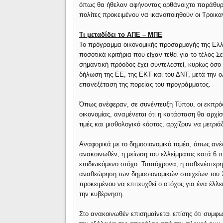
όπως θα ήθελαν αφήνοντας ορθάνοιχτο παράθυρο
πολίτες προκειμένου να ικανοποιηθούν οι Tροικα
Τι μεταδίδει το ΑΠΕ – ΜΠΕ
Το πρόγραμμα οικονομικής προσαρμογής της Ελλά
ποσοτικά κριτήρια που είχαν τεθεί για το τέλος
σημαντική πρόοδος έχει συντελεστεί, κυρίως όσ
δήλωση της ΕΕ, της ΕΚΤ και του ΔΝΤ, μετά την 
επανεξέταση της πορείας του προγράμματος.
Όπως ανέφεραν, σε συνέντευξη Τύπου, οι εκπρόσ
οικονομίας, αναμένεται ότι η κατάσταση θα αρχίσ
τιμές και μισθολογικό κόστος, αρχίζουν να μετριά
Αναφορικά με το δημοσιονομικό τομέα, όπως ανέφ
ανακοινωθέν, η μείωση του ελλείμματος κατά 6 π
επιδιωκόμενο στόχο. Ταυτόχρονα, η ασθενέστερ
αναθεώρηση των δημοσιονομικών στοιχείων του 2
προκειμένου να επιτευχθεί ο στόχος για ένα έλλ
την κυβέρνηση.
Στο ανακοινωθέν επισημαίνεται επίσης ότι συμφω