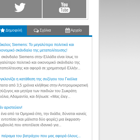
Δημοφιλή
Σχόλια
Αρχείο
κελος Siemens: Το μεγαλύτερο πολιτικό και
κονομικό σκάνδαλο της μεταπολίτευσης!
 σκάνδαλο Siemens στην Ελλάδα είναι ίσως το
γαλύτερο πολιτικό και οικονομικό σκάνδαλο της
ταπολίτευσης και αφορά σε χρηματισμό Ελλήν...
γκλονίζει η κατάθεση της συζύγου του Γκιόλια
ειτα από 3,5 χρόνια κλήθηκε στην Αντιτρομοκρατική
σύζυγος και μητέρα των παιδιών του Σωκράτη
ιόλια, Αδαμαντία, και δήλωσε: «Μας έλεγ...
έν αριστεύειν!
 ένα από τα Ομηρικά έπη, την Ιλιάδα, δύναται κανείς
 εντοπίσει (και μάλιστα δύο φορές) μια έκφραση-
μβουλή που αποτέλεσε ιδανικό για...
 πείραμα του βατράχου που μας αφορά όλους...