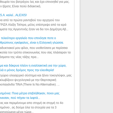
θεωρία του βατράχου λες και έχει επινοηθεί για μας.
ν ξέρετε; Είναι πολύ διδακτική.
S.A. καλεί...ALEXIS!
α από τα πρώτα ραντεβού του αρχηγού του
ΡΙΖΑ Αλέξη Τσίπρα, μόλις επέστρεψε από τα ιερά
ματα της Αργεντινής ήταν να δει τον Δημήτρη Αβ...
 τελειότερο εργαλείο που επινόησε ποτε ο
θρώπινος εγκέφαλος, είναι η Ελληνική γλώσσα.
αδυκτιακοί μου φίλοι, που υιοθετίσατε με περίσσια
κολία τον τρόπο επικοινωνίας που σας πλάσαραν τα
άσματα της νέας τάξης πρα...
μα και δάκρυα πλέον η εναλλακτική για την χώρα,
λά ο μόνος δρόμος προς την ελευθερία!
χώριο ολιγαρχικό σύστημα και ξένοι τοκογλύφοι, μας
κλωβίζουν ψυχολογικά με την Θαρτσερική
οπαγάνδα TINA (There Is No Alternative). ...
ημόνια: Ποια μέτρα επιβλήθηκαν, ποιοι μας
νεισαν, πού πήγαν τα λεφτά...
ας και περιμένουμε απο στιγμή σε στιγμή το 4ο
ημόνιο , ας δούμε όλα τα στοιχεία για τα 3
οηγούμενα μέχρι τώρα...