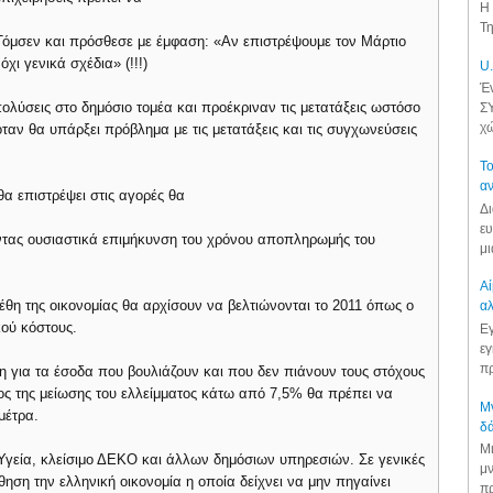
Η 
Τη
 Τόμσεν και πρόσθεσε με έμφαση: «Αν επιστρέψουμε τον Μάρτιο
ι γενικά σχέδια» (!!!)
U.
Έν
πολύσεις στο δημόσιο τομέα και προέκριναν τις μετατάξεις ωστόσο
ΣΥ
χώ
αν θα υπάρξει πρόβλημα με τις μετατάξεις και τις συγχωνεύσεις
Το
αν
α επιστρέψει στις αγορές θα
Δι
ευ
ντας ουσιαστικά επιμήκυνση του χρόνου αποπληρωμής του
μι
Αί
γέθη της οικονομίας θα αρχίσουν να βελτιώνονται το 2011 όπως ο
αλ
κού κόστους.
Εγ
εγ
πρ
η για τα έσοδα που βουλιάζουν και που δεν πιάνουν τους στόχους
όχος της μείωσης του ελλείμματος κάτω από 7,5% θα πρέπει να
Μν
μέτρα.
δά
Μι
 Υγεία, κλείσιμο ΔΕΚΟ και άλλων δημόσιων υπηρεσιών. Σε γενικές
μν
ηση την ελληνική οικονομία η οποία δείχνει να μην πηγαίνει
πρ