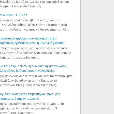
θεωρία του βατράχου λες και έχει επινοηθεί για μας.
ν ξέρετε; Είναι πολύ διδακτική.
S.A. καλεί...ALEXIS!
α από τα πρώτα ραντεβού του αρχηγού του
ΡΙΖΑ Αλέξη Τσίπρα, μόλις επέστρεψε από τα ιερά
ματα της Αργεντινής ήταν να δει τον Δημήτρη Αβ...
 τελειότερο εργαλείο που επινόησε ποτε ο
θρώπινος εγκέφαλος, είναι η Ελληνική γλώσσα.
αδυκτιακοί μου φίλοι, που υιοθετίσατε με περίσσια
κολία τον τρόπο επικοινωνίας που σας πλάσαραν τα
άσματα της νέας τάξης πρα...
μα και δάκρυα πλέον η εναλλακτική για την χώρα,
λά ο μόνος δρόμος προς την ελευθερία!
χώριο ολιγαρχικό σύστημα και ξένοι τοκογλύφοι, μας
κλωβίζουν ψυχολογικά με την Θαρτσερική
οπαγάνδα TINA (There Is No Alternative). ...
ημόνια: Ποια μέτρα επιβλήθηκαν, ποιοι μας
νεισαν, πού πήγαν τα λεφτά...
ας και περιμένουμε απο στιγμή σε στιγμή το 4ο
ημόνιο , ας δούμε όλα τα στοιχεία για τα 3
οηγούμενα μέχρι τώρα...