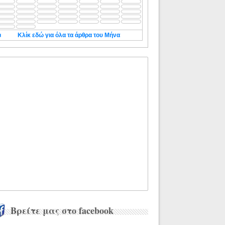
◄
Κλίκ εδώ για όλα τα άρθρα του Μήνα
Βρείτε μας στο facebook