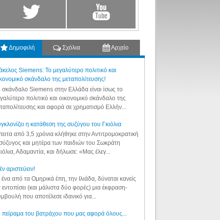
Δημοφιλή
Σχόλια
Αρχείο
κελος Siemens: Το μεγαλύτερο πολιτικό και
κονομικό σκάνδαλο της μεταπολίτευσης!
 σκάνδαλο Siemens στην Ελλάδα είναι ίσως το
γαλύτερο πολιτικό και οικονομικό σκάνδαλο της
ταπολίτευσης και αφορά σε χρηματισμό Ελλήν...
γκλονίζει η κατάθεση της συζύγου του Γκιόλια
ειτα από 3,5 χρόνια κλήθηκε στην Αντιτρομοκρατική
σύζυγος και μητέρα των παιδιών του Σωκράτη
ιόλια, Αδαμαντία, και δήλωσε: «Μας έλεγ...
έν αριστεύειν!
 ένα από τα Ομηρικά έπη, την Ιλιάδα, δύναται κανείς
 εντοπίσει (και μάλιστα δύο φορές) μια έκφραση-
μβουλή που αποτέλεσε ιδανικό για...
 πείραμα του βατράχου που μας αφορά όλους...