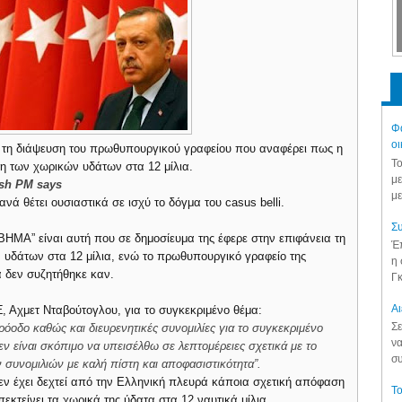
Φά
οι
ρα τη διάψευση του πρωθυπουργικού γραφείου που αναφέρει πως η
Το
ση των χωρικών υδάτων στα 12 μίλια.
με
ish PM says
με
νά θέτει ουσιαστικά σε ισχύ το δόγμα του casus belli.
Συ
ΒΗΜΑ” είναι αυτή που σε δημοσίευμα της έφερε στην επιφάνεια τη
Έπ
 υδάτων στα 12 μίλια, ενώ το πρωθυπουργικό γραφείο της
η 
α δεν συζητήθηκε καν.
Γκ
Aι
, Αχμετ Νταβούτογλου, για το συγκεκριμένο θέμα:
Σε
ρόοδο καθώς και διευρενητικές συνομιλίες για το συγκεκριμένο
να
ν είναι σκόπιμο να υπεισέλθω σε λεπτομέρειες σχετικά με το
συ
ν συνομιλιών με καλή πίστη και αποφασιστικότητα”.
δεν έχει δεχτεί από την Ελληνική πλευρά κάποια σχετική απόφαση
Το
κτείνει τα χωρικά της ύδατα στα 12 ναυτικά μίλια.