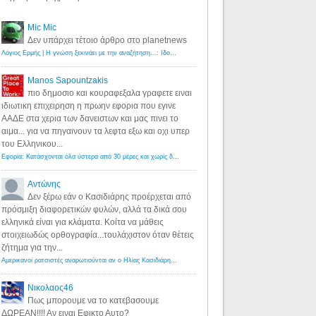
Mic Mic
Δεν υπάρχει τέτοιο άρθρο στο planetnews
Λόγιος Ερμής | Η γνώση ξεκινάει με την αναζήτηση...: Ιδού οι 18 που χρωστούν 11 δις ευρώ!
·
6 years ago
Manos Sapountzakis
πιο δημοσιο και κουραφεξαλα γραφετε ειναι
ιδιωτικη επιχειρηση η πρωην εφορια που εγινε
ΑΑΔΕ στα χερια των δανειστων και μας πινει το
αιμα... για να πηγαινουν τα λεφτα εξω και οχι υπερ
του Ελληνικου...
Εφορία: Κατάσχονται όλα ύστερα από 30 μέρες και χωρίς δικαστικές αποφάσεις - Λόγιος Ερμής
·
6 years ag
Αντώνης
Δεν ξέρω εάν ο Κασιδιάρης προέρχεται από
πρόσμιξη διαφορετικών φυλών, αλλά τα δικά σου
ελληνικά είναι για κλάματα. Κοίτα να μάθεις
στοιχειωδώς ορθογραφία...τουλάχιστον όταν θέτεις
ζήτημα για την...
Αμερικανοί ρατσιστές αναρωτιούνται αν ο Ηλίας Κασιδιάρης ανήκει στη λευκή φυλή... - Λόγιος Ερμής
·
7 yea
Νικολαος46
Πως μπορουμε να το κατεβασουμε
ΔΩΡΕΑΝ!!!! Αν ειναι Εφικτο Αυτο?