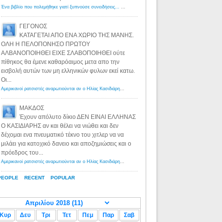
Ένα βιβλίο που πολεμήθηκε γιατί ξυπνούσε συνειδήσεις... - Λόγιος Ερμής | Η γνώση ξεκινάει με την αναζήτηση...
ΓΕΓΟΝΟΣ
ΚΑΤΑΓΕΤΑΙ ΑΠΟ ΕΝΑ ΧΩΡΙΟ ΤΗΣ ΜΑΝΗΣ.
ΟΛΗ Η ΠΕΛΟΠΟΝΗΣΟ ΠΡΩΤΟΥ
ΑΛΒΑΝΟΠΟΙΗΘΕΙ ΕΙΧΕ ΣΛΑΒΟΠΟΙΗΘΕΙ ούτε
πίθηκος θα έμενε καθαρόαιμος μετα απο την
εισβολή αυτών των μη ελληνικών φυλων εκεί κατω.
Οι...
Αμερικανοί ρατσιστές αναρωτιούνται αν ο Ηλίας Κασιδιάρης ανήκει στη λευκή φυλή... - Λόγιος Ερμής
·
8 yea
ΜΑΚΔΟΣ
Έχουν απόλυτο δίκιο ΔΕΝ ΕΙΝΑΙ ΕΛΛΗΝΑΣ
Ο ΚΑΣΙΔΙΑΡΗΣ αν και θέλει να νιώθει και δεν
δέχομαι ενα πνευματικό τέκνο του χιτλερ να να
μιλάει για κατοχικό δανειο και αποζημιώσεις και ο
πρόεδρος του...
Αμερικανοί ρατσιστές αναρωτιούνται αν ο Ηλίας Κασιδιάρης ανήκει στη λευκή φυλή... - Λόγιος Ερμής
·
8 yea
PEOPLE
RECENT
POPULAR
Κυρ
Δευ
Τρι
Τετ
Πεμ
Παρ
Σαβ