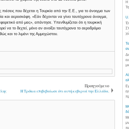
Η 
Τη
πιέσεις που δέχεται η Τουρκία από την Ε.Ε., για το άνοιγμα των
ία και αεροσκάφη. «Εάν δέχονται να γίνει ταυτόχρονα άνοιγμα,
U.
ιαφορετικό από μας», απάντησε. Υπενθυμίζεται ότι η τουρκική
Έν
εί να το δεχτεί, μόνο αν ανοίξει ταυτόχρονα το αεροδρόμιο
ΣΥ
χώ
αθώς και το λιμάνι της Αμμοχώστου.
Το
αν
Δι
ευ
μι
Αί
αλ
Προηγούμενο
Εγ
ύλης
Η Τρόϊκα επιβεβαίωσε ότι αυτή κυβερνά την Ελλάδα.
εγ
πρ
Μν
δά
Μι
μν
πρ