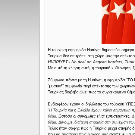
Η τουρκική εφημερίδα Hurriyet δημοσιεύει σήμε
Τουρκία δεν επιτρέπει στη χώρα μας την επέκτα
HURRIYET - No deal on Aegean borders, Turk
Με αυτή τη κίνηση αυτή, η τουρκική κυβέρνηση, ξα
Σύμφωνα πάντα με τη Hurriyet, η εφημερίδα “ΤΟ 
“μυστική” συμφωνία περί επέκτασης των χωρικών
Τουρκίας διαβεβαιώνει πως το συγκεκριμένο θέμ
Eνδιαφέρον έχουν οι δηλώσεις του τούρκου ΥΠΕΞ
“Η Τουρκία και η Ελλάδα έχουν κάνει σημαντική π
θέμα.
Ωστόσο οι συνομιλίες είναι εμπιστευτικές.
Δε
θέμα. Δίνουμε ιδιαίτερη σημασία στη συνέχιση τω
Τέλος ήταν σαφής πως η Τουρκία μέχρι στιγμής 
που να αναφέρει πως η χώρα μας σκοπεύει να επε