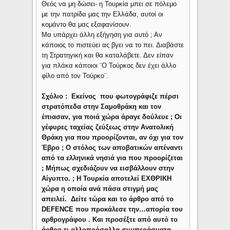
Θεός να μη δώσει- η Τουρκία μπει σε πόλεμο
με την πατρίδα μας την Ελλάδα, αυτοί οι
κομάντο θα μας εξαφανίσουν.
Μα υπάρχει άλλη εξήγηση για αυτό ; Αν
κάποιος το πιστεύει ας βγει να το πει. Διαβάστε
τη Στρατηγική και θα καταλάβετε. Δεν είπαν
για πλάκα κάποιοι ¨Ο Τούρκος δεν έχει άλλο
φίλο από τον Τούρκο¨.
Σχόλιο : Εκείνος που φωτογράφιζε πέρσι
στρατόπεδα στην Σαμοθράκη και τον
έπιασαν, για ποιά χώρα άραγε δούλευε ; Οι
γέφυρες ταχείας ζεύξεως στην Ανατολική
Θράκη για που προορίζονται, αν όχι για τον
Έβρο ; Ο στόλος των αποβατικών απέναντι
από τα ελληνικά νησιά για που προορίζεται
; Μήπως σχεδιάζουν να εισβάλλουν στην
Αίγυπτο. ; Η Τουρκία αποτελεί ΕΧΘΡΙΚΗ
χώρα η οποία ανά πάσα στιγμή μας
απειλεί. Δείτε τώρα και το άρθρο από το
DEFENCE που προκάλεσε την…απορία του
αρθρογράφου . Και προσέξτε από αυτό το
άρθρο τι αλλοπρόσαλλα συμπεράσματα