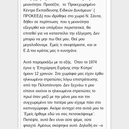
μειονότητα. Προσέξτε, το ¨Προκεχωρημένο
Κέντρο Εκπαίδευσης Ειδικών Δυνάμεων¨ (
ΠΡΟΚΕΕΔ) που ιδρύθηκε στο χωριό Ν. Σάντα,
δήθεν σε περίπτωση που η μειονότητα
εξεγερθεί και υπάρξουν περιστατικά, θα
επιτεθεί για να καταστείλει την εξέγερση. Δεν
μπορώ να μην πω Θεέ μου, Θεέ μου
μεγαλοδύναμε. Εμείς τι σκεφτόμαστε, και οι
Ε.Δ του κράτος μας τι κυνηγάνε.
Αυτό παρομοιάζω με το εξής. Όταν το 1974
έγινε η ¨Επιχείρηση Ειρήνης στην Κύπρο¨
ήμουν 12 χρονών. Στα χωράφια μας είχαν έρθει
ηλικιωμένοι στρατιώτες λόγω επιστράτευσης
από την Πελοπόννησο. Δεν ξεχνάω τι μου
είπανε εκείνοι οι ηλικιωμένοι στρατιώτες το
πρωί όταν μαζί με την μάνα μου και τον
συγχωρεμένο τον πατέρα μου είχαμε πάει στο
καπνοχώραφο. Ακόμα αντηχεί στα αυτιά μου το
¨Εμείς ήρθαμε εδώ να σας πετσοκόψουμε¨.
Πιστέψτε, αυτό δεν είναι ούτε ψέμα, ούτε
φτιαχτό. Αμέσως σκέφτηκα αυτό. Δηλαδή αν –ο