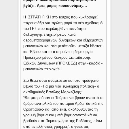
βγάζει. Άρες μάρες κουκουνάρες….
Η ΣΤΡΑΤΗΓΙΚΗ στο τεύχος που κυκλοφορεί
παρουσιάζει για πρώτη φορά το νέο σχεδιασμό
του ΓΕΣ που περιλαμβάνει ικανότητα
διεξαγωγής επιχειρήσεων κατά
αερομεταφερόμενων δυνάμεων και εξτρεμιστών
μειονοτικών και στα μετόπισθεν μεταξύ Νέστου
και Έβρου και το τι σημαίνει η δημιουργία
Προκεχωρημένου Κέντρου Εκπαίδευσης
Ειδικών Δυνάμεων (ΠΡΟΚΕΕΔ) στην «καρδιά»
μειονοτικών περιοχών.
Στο θέμα αυτό αναφέρεται και στο πρόσφατο
βιβλίο του «Για μια νέα εξωτερική πολιτική» ο
ακαδημαϊκός Βασίλης Μαρκεζίνης:
“Θα μπορούσαν οι Τούρκοι να βρουν ανοικτό το
δρόμο ανατολικά του ποταμού Άρδα -δυτικά της
Ορεστιάδας- και από εκεί, ακολουθώντας τη
γραμμή βόρεια και μετά βορειοανατολικά να
βρεθούν στα Πομακοχώρια της Ροδόπης, πίσω
από τις ελληνικές γραμμές”. ο γνωστός