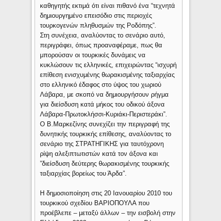
καθηγητής εκτιμά ότι είναι πιθανό ένα “τεχνητά
δημιουργημένο επεισόδιο στις περιοχές
τουρκογενών πληθυσμών της Ροδόπης”.
Στη συνέχεια, αναλύοντας το σενάριο αυτό,
περιγράφει, όπως προαναφέραμε, πως θα
μπορούσαν οι τουρκικές δυνάμεις να
κυκλώσουν τις ελληνικές, επιχειρώντας “ισχυρή
επίθεση ενισχυμένης θωρακισμένης ταξιαρχίας
στο ελληνικό έδαφος στο ύψος του χωριού
Λάβαρα, με σκοπό να δημιουργήσουν ρήγμα
για διείσδυση κατά μήκος του οδικού άξονα
Λάβαρα-Πρωτοκλήσσι-Κυριάκι-Περιστεράκι”.
Ο Β.Μαρκεζίνης συνεχίζει την περιγραφή της
δυνητικής τουρκικής επίθεσης, αναλύοντας το
σενάριο της ΣΤΡΑΤΗΓΙΚΗΣ για ταυτόχρονη
ρίψη αλεξιπτωτιστών κατά τον άξονα και
”διείσδυση δεύτερης θωρακισμένης τουρκικής
ταξιαρχίας βορείως του Άρδα”.
Η δημοσιοποίηση στις 20 Ιανουαρίου 2010 του
τουρκικού σχεδίου ΒΑΡΙΟΠΟΥΛΑ που
προέβλεπε – μεταξύ άλλων – την εισβολή στην