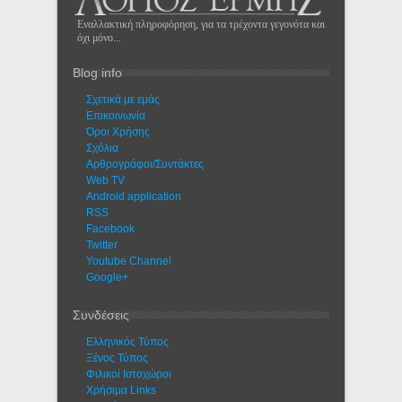
Εναλλακτική πληροφόρηση, για τα τρέχοντα γεγονότα και
όχι μόνο...
Blog info
Σχετικά με εμάς
Eπικοινωνία
Όροι Χρήσης
Σχόλια
Αρθρογράφοι/Συντάκτες
Web TV
Android application
RSS
Facebook
Twitter
Youtube Channel
Google+
Συνδέσεις
Ελληνικός Τύπος
Ξένος Τύπος
Φιλικοί Ιστοχώροι
Χρήσιμα Links