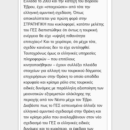
Ελλάδα το 2003 και την κατοχή του Βόρειου
Έβρου, έχει «στοιχειώσει» από τότε την
ελληνική αμυντική σχεδίαση. Όπως
αποκαλύπτεται για πρώτη φορά στην
ΣΤΡΑΤΗΓΙΚΗ που κυκλοφορεί, κατόπιν μελέτης
του ΓΕΣ διαπιστώθηκε ότι όντως η τουρκική
ενέργεια θα είχε «υψηλή πιθανότητα
επιτυχίας»! Kαι το χειρότερο, ότι μέχρι τότε,
σχεδόν κανένας δεν το είχε αντιληφθεί.
Ταυτοχρόνως όμως οι ελληνικές υπηρεσίες
πληροφοριών – που επιτέλους
κινητοποιήθηκαν – έχουν συλλέξει πλειάδα
στοιχείων για αλλαγή του τουρκικού δόγματος
επιχειρήσεων στην Θράκη το οποίο αποδίδει
κορυφαίο και κρίσιμο ρόλο στις τουρκικές
ειδικές δυνάμεις με παράλληλη αξιοποίηση των
μειονοτικών εξτρεμιστών ολόκληρης της
περιοχής από τον Νέστο μέχρι τον Έβρο.
Διαβάστε πως το ΓΕΣ εσπευσμένα άλλαξε τον
ελληνικό αμυντικό σχεδιασμό στην Θράκη και
τον κρίσμο ρόλο που αναλαμβάνουν στον νέο
σχεδιασμό του ΓΕΣ οι ελληνικές ειδικές
δυνάμεις και το κυριότερο, οι έφεδροι των