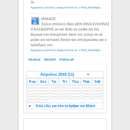
Οι...
Αμερικανοί ρατσιστές αναρωτιούνται αν ο Ηλίας Κασιδιάρης ανήκει στη λευκή φυλή... - Λόγιος Ερμής
ΜΑΚΔΟΣ
Έχουν απόλυτο δίκιο ΔΕΝ ΕΙΝΑΙ ΕΛΛΗΝΑΣ
Ο ΚΑΣΙΔΙΑΡΗΣ αν και θέλει να νιώθει και δεν
δέχομαι ενα πνευματικό τέκνο του χιτλερ να να
μιλάει για κατοχικό δανειο και αποζημιώσεις και ο
πρόεδρος του...
Αμερικανοί ρατσιστές αναρωτιούνται αν ο Ηλίας Κασιδιάρης ανήκει στη λευκή φυλή... - Λόγιος Ερμής
PEOPLE
RECENT
POPULAR
Κυρ
Δευ
Τρι
Τετ
Πεμ
Παρ
Σαβ
◄
Κλίκ εδώ για όλα τα άρθρα του Μήνα