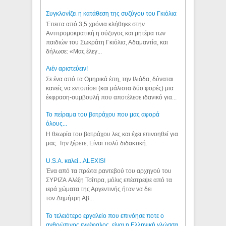
Συγκλονίζει η κατάθεση της συζύγου του Γκιόλια
Έπειτα από 3,5 χρόνια κλήθηκε στην
Αντιτρομοκρατική η σύζυγος και μητέρα των
παιδιών του Σωκράτη Γκιόλια, Αδαμαντία, και
δήλωσε: «Μας έλεγ...
Aιέν αριστεύειν!
Σε ένα από τα Ομηρικά έπη, την Ιλιάδα, δύναται
κανείς να εντοπίσει (και μάλιστα δύο φορές) μια
έκφραση-συμβουλή που αποτέλεσε ιδανικό για...
Το πείραμα του βατράχου που μας αφορά
όλους...
Η θεωρία του βατράχου λες και έχει επινοηθεί για
μας. Την ξέρετε; Είναι πολύ διδακτική.
U.S.A. καλεί...ALEXIS!
Ένα από τα πρώτα ραντεβού του αρχηγού του
ΣΥΡΙΖΑ Αλέξη Τσίπρα, μόλις επέστρεψε από τα
ιερά χώματα της Αργεντινής ήταν να δει
τον Δημήτρη Αβ...
Το τελειότερο εργαλείο που επινόησε ποτε ο
ανθρώπινος εγκέφαλος, είναι η Ελληνική γλώσσα.