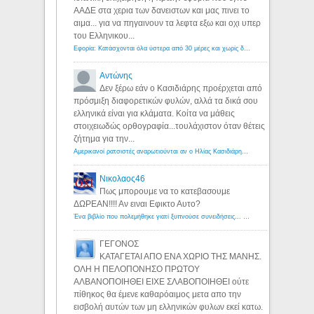
ΑΑΔΕ στα χερια των δανειστων και μας πινει το
αιμα... για να πηγαινουν τα λεφτα εξω και οχι υπερ
του Ελληνικου...
Εφορία: Κατάσχονται όλα ύστερα από 30 μέρες και χωρίς δικαστικές αποφάσεις - Λόγιος Ερμής
Αντώνης
Δεν ξέρω εάν ο Κασιδιάρης προέρχεται από
πρόσμιξη διαφορετικών φυλών, αλλά τα δικά σου
ελληνικά είναι για κλάματα. Κοίτα να μάθεις
στοιχειωδώς ορθογραφία...τουλάχιστον όταν θέτεις
ζήτημα για την...
Αμερικανοί ρατσιστές αναρωτιούνται αν ο Ηλίας Κασιδιάρης ανήκει στη λευκή φυλή... - Λόγιος Ερμής
Νικολαος46
Πως μπορουμε να το κατεβασουμε
ΔΩΡΕΑΝ!!!! Αν ειναι Εφικτο Αυτο?
Ένα βιβλίο που πολεμήθηκε γιατί ξυπνούσε συνειδήσεις... - Λόγιος Ερμής | Η γνώση ξεκινάει με την αναζήτηση...
ΓΕΓΟΝΟΣ
ΚΑΤΑΓΕΤΑΙ ΑΠΟ ΕΝΑ ΧΩΡΙΟ ΤΗΣ ΜΑΝΗΣ.
ΟΛΗ Η ΠΕΛΟΠΟΝΗΣΟ ΠΡΩΤΟΥ
ΑΛΒΑΝΟΠΟΙΗΘΕΙ ΕΙΧΕ ΣΛΑΒΟΠΟΙΗΘΕΙ ούτε
πίθηκος θα έμενε καθαρόαιμος μετα απο την
εισβολή αυτών των μη ελληνικών φυλων εκεί κατω.