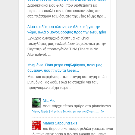
Διαδυκτιακοί μου φίλοι, που υιοθετίσατε με
περίσσια ευκολία τον τρόπο επικοινωνίας που
σας πλάσαραν τα μιάσματα της νέας τάξης πρα...
Αίμα και δάκρυα πλέον η εναλλακτική για την
χώρα, αλλά ο μόνος δρόμος προς την ελευθερία!
Εγχώριο ολιγαρχικό σύστημα και ξένοι
τοκογλύφοι, μας εγκλωβίζουν ψυχολογικά με την
Θαρτσερική προπαγάνδα TINA (There Is No
Alternative). ...
Μνημόνια: Ποια μέτρα επιβλήθηκαν, ποιοι μας
δάνεισαν, πού πήγαν τα λεφτά...
Μιας και περιμένουμε απο στιγμή σε στιγμή το 4ο
μνημόνιο , ας δούμε όλα τα στοιχεία για τα 3
προηγούμενα μέχρι τώρα...
Mic Mic
Δεν υπάρχει τέτοιο άρθρο στο planetnews
Λόγιος Ερμής | Η γνώση ξεκινάει με την αναζήτηση...: Ιδού οι 18 που χρωστούν 11 δις ευρώ!
Manos Sapountzakis
πιο δημοσιο και κουραφεξαλα γραφετε ειναι
ιδιωτικη επιχειρηση η πρωην εφορια που εγινε