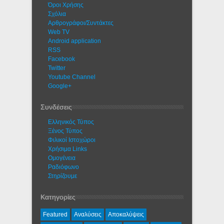
Όροι Χρήσης
Σχόλια
Αρθρογράφοι/Συντάκτες
Web TV
Android application
RSS
Facebook
Twitter
Youtube Channel
Google+
Συνδέσεις
Ελληνικός Τύπος
Ξένος Τύπος
Φιλικοί Ιστοχώροι
Χρήσιμα Links
Ομογένεια
Ραδιόφωνο
Στηρίζουμε
Κατηγορίες
Featured
Αναλύσεις
Αποκαλύψεις