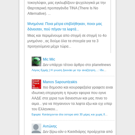
τοκογλύφοι, μας εγκλωβίζουν ψυχολογικά με την
Θαρτσερική προπαγάνδα TINA (There Is No
Alternative). ...
Μνημόνια: Ποια μέτρα επιβλήθηκαν, ποιοι μας
δάνεισαν, πού πήγαν τα λεφτά...
Μιας και περιμένουμε απο στιγμή σε στιγμή το 4ο
μνημόνιο , ας δούμε όλα τα στοιχεία για τα 3
προηγούμενα μέχρι τώρα...
Mic Mic
Δεν υπάρχει τέτοιο άρθρο στο planetnews
Λόγιος Ερμής | Η γνώση ξεκινάει με την αναζήτηση...: Ιδού οι 18 που χρωστούν 11 δις ευρώ!
Manos Sapountzakis
πιο δημοσιο και κουραφεξαλα γραφετε ειναι
ιδιωτικη επιχειρηση η πρωην εφορια που εγινε
ΑΑΔΕ στα χερια των δανειστων και μας πινει το
αιμα... για να πηγαινουν τα λεφτα εξω και οχι υπερ
του Ελληνικου...
Εφορία: Κατάσχονται όλα ύστερα από 30 μέρες και χωρίς δικαστικές αποφάσεις - Λόγιος Ερμής
Αντώνης
Δεν ξέρω εάν ο Κασιδιάρης προέρχεται από