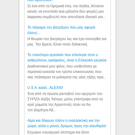
Σε ένα από τα Ομηρικά έπη, την Ιλιάδα, δύναται
κανείς να εντοπίσει (και μάλιστα δύο φορές) μια
έκφραση-συμβουλή που αποτέλεσε ιδανικό για...
Το πείραμα του βατράχου που μας αφορά
όλους...
Η θεωρία του βατράχου λες και έχει επινοηθεί για
μας. Την ξέρετε; Είναι πολύ διδακτική.
Το τελειότερο εργαλείο που επινόησε ποτε ο
ανθρώπινος εγκέφαλος, είναι η Ελληνική γλώσσα.
Διαδυκτιακοί μου φίλοι, που υιοθετίσατε με
περίσσια ευκολία τον τρόπο επικοινωνίας που
σας πλάσαραν τα μιάσματα της νέας τάξης πρα...
U.S.A. καλεί...ALEXIS!
Ένα από τα πρώτα ραντεβού του αρχηγού του
ΣΥΡΙΖΑ Αλέξη Τσίπρα, μόλις επέστρεψε από τα
ιερά χώματα της Αργεντινής ήταν να δει
τον Δημήτρη Αβ...
Αίμα και δάκρυα πλέον η εναλλακτική για την
χώρα, αλλά ο μόνος δρόμος προς την ελευθερία!
Εγχώριο ολιγαρχικό σύστημα και ξένοι