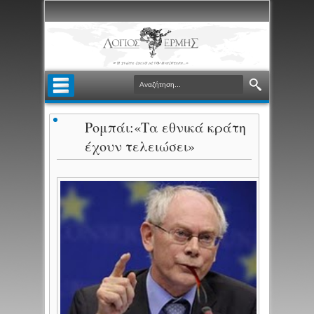
Ρομπάι:«Τα εθνικά κράτη
έχουν τελειώσει»