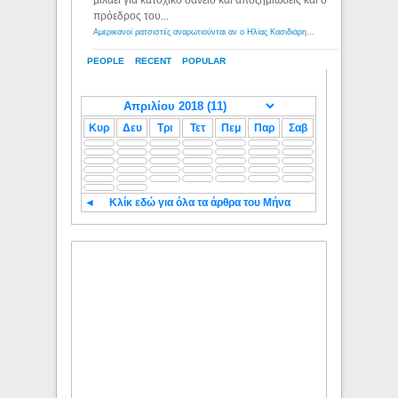
μιλάει για κατοχικό δανειο και αποζημιώσεις και ο
πρόεδρος του...
Αμερικανοί ρατσιστές αναρωτιούνται αν ο Ηλίας Κασιδιάρης ανήκει στη λευκή φυλή... - Λόγιος Ερμής
PEOPLE
RECENT
POPULAR
Κυρ
Δευ
Τρι
Τετ
Πεμ
Παρ
Σαβ
◄
Κλίκ εδώ για όλα τα άρθρα του Μήνα