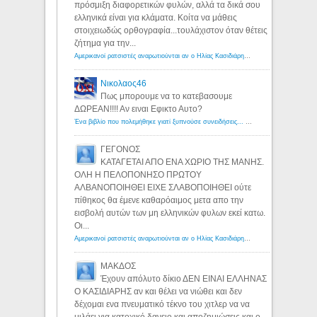
πρόσμιξη διαφορετικών φυλών, αλλά τα δικά σου
ελληνικά είναι για κλάματα. Κοίτα να μάθεις
στοιχειωδώς ορθογραφία...τουλάχιστον όταν θέτεις
ζήτημα για την...
Αμερικανοί ρατσιστές αναρωτιούνται αν ο Ηλίας Κασιδιάρης ανήκει στη λευκή φυλή... - Λόγιος Ερμής
Νικολαος46
Πως μπορουμε να το κατεβασουμε
ΔΩΡΕΑΝ!!!! Αν ειναι Εφικτο Αυτο?
Ένα βιβλίο που πολεμήθηκε γιατί ξυπνούσε συνειδήσεις... - Λόγιος Ερμής | Η γνώση ξεκινάει με την αναζήτηση...
ΓΕΓΟΝΟΣ
ΚΑΤΑΓΕΤΑΙ ΑΠΟ ΕΝΑ ΧΩΡΙΟ ΤΗΣ ΜΑΝΗΣ.
ΟΛΗ Η ΠΕΛΟΠΟΝΗΣΟ ΠΡΩΤΟΥ
ΑΛΒΑΝΟΠΟΙΗΘΕΙ ΕΙΧΕ ΣΛΑΒΟΠΟΙΗΘΕΙ ούτε
πίθηκος θα έμενε καθαρόαιμος μετα απο την
εισβολή αυτών των μη ελληνικών φυλων εκεί κατω.
Οι...
Αμερικανοί ρατσιστές αναρωτιούνται αν ο Ηλίας Κασιδιάρης ανήκει στη λευκή φυλή... - Λόγιος Ερμής
ΜΑΚΔΟΣ
Έχουν απόλυτο δίκιο ΔΕΝ ΕΙΝΑΙ ΕΛΛΗΝΑΣ
Ο ΚΑΣΙΔΙΑΡΗΣ αν και θέλει να νιώθει και δεν
δέχομαι ενα πνευματικό τέκνο του χιτλερ να να