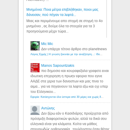
Μνημόνια: Ποια μέτρα επιβλήθηκαν, ποιοι μας
δάνεισαν, πού πήγαν τα λεφτά...
Μιας και περιμένουμε απο στιγμή σε στιγμή το 4ο
μνημόνιο , ας δούμε όλα τα στοιχεία για τα 3
προηγούμενα μέχρι τώρα...
Mic Mic
Δεν υπάρχει τέτοιο άρθρο στο planetnews
Λόγιος Ερμής | Η γνώση ξεκινάει με την αναζήτηση...: Ιδού οι 18 που χρωστούν 11 δις ευρώ!
Manos Sapountzakis
πιο δημοσιο και κουραφεξαλα γραφετε ειναι
ιδιωτικη επιχειρηση η πρωην εφορια που εγινε
ΑΑΔΕ στα χερια των δανειστων και μας πινει το
αιμα... για να πηγαινουν τα λεφτα εξω και οχι υπερ
του Ελληνικου...
Εφορία: Κατάσχονται όλα ύστερα από 30 μέρες και χωρίς δικαστικές αποφάσεις - Λόγιος Ερμής
Αντώνης
Δεν ξέρω εάν ο Κασιδιάρης προέρχεται από
πρόσμιξη διαφορετικών φυλών, αλλά τα δικά σου
ελληνικά είναι για κλάματα. Κοίτα να μάθεις
στοιχειωδώς ορθογραφία...τουλάχιστον όταν θέτεις