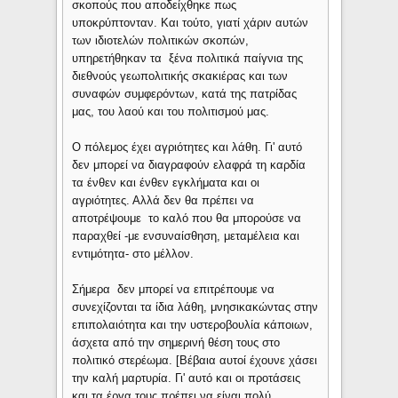
σκοπούς που αποδείχθηκε πως
υποκρύπτονταν. Και τούτο, γιατί χάριν αυτών
των ιδιοτελών πολιτικών σκοπών,
υπηρετήθηκαν τα ξένα πολιτικά παίγνια της
διεθνούς γεωπολιτικής σκακιέρας και των
συναφών συμφερόντων, κατά της πατρίδας
μας, του λαού και του πολιτισμού μας.
Ο πόλεμος έχει αγριότητες και λάθη. Γι' αυτό
δεν μπορεί να διαγραφούν ελαφρά τη καρδία
τα ένθεν και ένθεν εγκλήματα και οι
αγριότητες. Αλλά δεν θα πρέπει να
αποτρέψουμε το καλό που θα μπορούσε να
παραχθεί -με ενσυναίσθηση, μεταμέλεια και
εντιμότητα- στο μέλλον.
Σήμερα δεν μπορεί να επιτρέπουμε να
συνεχίζονται τα ίδια λάθη, μνησικακώντας στην
επιπολαιότητα και την υστεροβουλία κάποιων,
άσχετα από την σημερινή θέση τους στο
πολιτικό στερέωμα. [Βέβαια αυτοί έχουνε χάσει
την καλή μαρτυρία. Γι' αυτό και οι προτάσεις
και τα έργα τους πρέπει να είναι πολύ