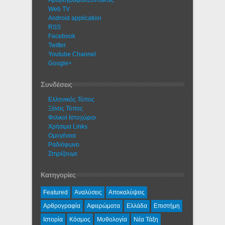
Αρθρογράφοι/Συντάκτες
Web TV
Android application
RSS
Facebook
Twitter
Youtube Channel
Google+
Συνδέσεις
Ελληνικός Τύπος
Ξένος Τύπος
Φιλικοί Ιστοχώροι
Χρήσιμα Links
Ομογένεια
Ραδιόφωνο
Στηρίζουμε
Κατηγορίες
Featured
Αναλύσεις
Αποκαλύψεις
Αρθρογραφία
Αφιερώματα
Ελλάδα
Επιστήμη
Ιστορία
Κόσμος
Μυθολογία
Νέα Τάξη