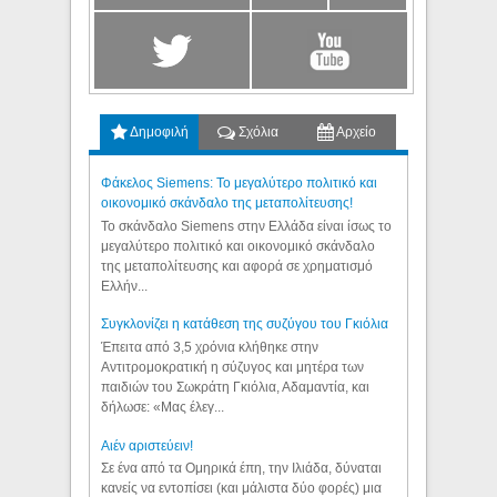
Δημοφιλή
Σχόλια
Αρχείο
Φάκελος Siemens: Το μεγαλύτερο πολιτικό και
οικονομικό σκάνδαλο της μεταπολίτευσης!
Το σκάνδαλο Siemens στην Ελλάδα είναι ίσως το
μεγαλύτερο πολιτικό και οικονομικό σκάνδαλο
της μεταπολίτευσης και αφορά σε χρηματισμό
Ελλήν...
Συγκλονίζει η κατάθεση της συζύγου του Γκιόλια
Έπειτα από 3,5 χρόνια κλήθηκε στην
Αντιτρομοκρατική η σύζυγος και μητέρα των
παιδιών του Σωκράτη Γκιόλια, Αδαμαντία, και
δήλωσε: «Μας έλεγ...
Aιέν αριστεύειν!
Σε ένα από τα Ομηρικά έπη, την Ιλιάδα, δύναται
κανείς να εντοπίσει (και μάλιστα δύο φορές) μια