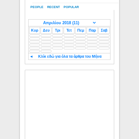
PEOPLE
RECENT
POPULAR
Κυρ
Δευ
Τρι
Τετ
Πεμ
Παρ
Σαβ
◄
Κλίκ εδώ για όλα τα άρθρα του Μήνα