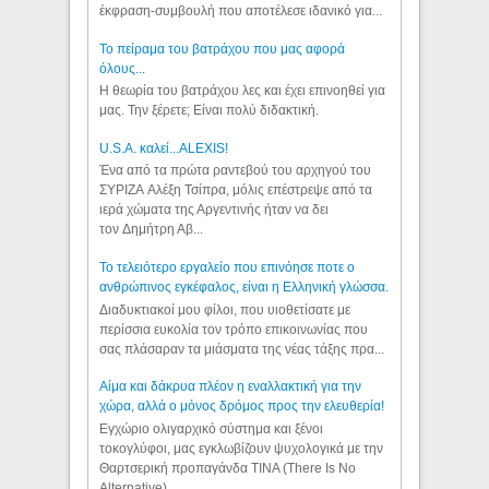
έκφραση-συμβουλή που αποτέλεσε ιδανικό για...
Το πείραμα του βατράχου που μας αφορά
όλους...
Η θεωρία του βατράχου λες και έχει επινοηθεί για
μας. Την ξέρετε; Είναι πολύ διδακτική.
U.S.A. καλεί...ALEXIS!
Ένα από τα πρώτα ραντεβού του αρχηγού του
ΣΥΡΙΖΑ Αλέξη Τσίπρα, μόλις επέστρεψε από τα
ιερά χώματα της Αργεντινής ήταν να δει
τον Δημήτρη Αβ...
Το τελειότερο εργαλείο που επινόησε ποτε ο
ανθρώπινος εγκέφαλος, είναι η Ελληνική γλώσσα.
Διαδυκτιακοί μου φίλοι, που υιοθετίσατε με
περίσσια ευκολία τον τρόπο επικοινωνίας που
σας πλάσαραν τα μιάσματα της νέας τάξης πρα...
Αίμα και δάκρυα πλέον η εναλλακτική για την
χώρα, αλλά ο μόνος δρόμος προς την ελευθερία!
Εγχώριο ολιγαρχικό σύστημα και ξένοι
τοκογλύφοι, μας εγκλωβίζουν ψυχολογικά με την
Θαρτσερική προπαγάνδα TINA (There Is No
Alternative). ...