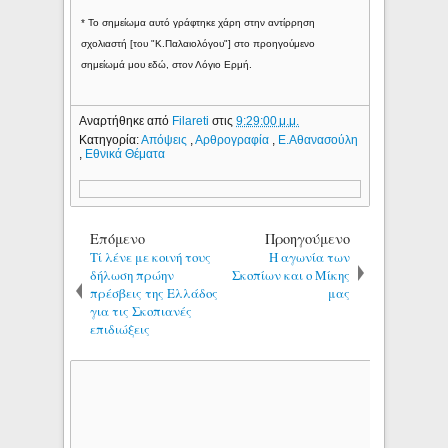
* Το σημείωμα αυτό γράφτηκε χάρη στην αντίρρηση
σχολιαστή [του "Κ.Παλαιολόγου"] στο προηγούμενο
σημείωμά μου εδώ, στον Λόγιο Ερμή.
Αναρτήθηκε από
Filareti
στις
9:29:00 μ.μ.
Κατηγορία:
Απόψεις
,
Αρθρογραφία
,
Ε.Αθανασούλη
,
Εθνικά Θέματα
Επόμενο
Προηγούμενο
Τί λένε με κοινή τους
Η αγωνία των
δήλωση πρώην
Σκοπίων και ο Μίκης
πρέσβεις της Ελλάδος
μας
για τις Σκοπιανές
επιδιώξεις