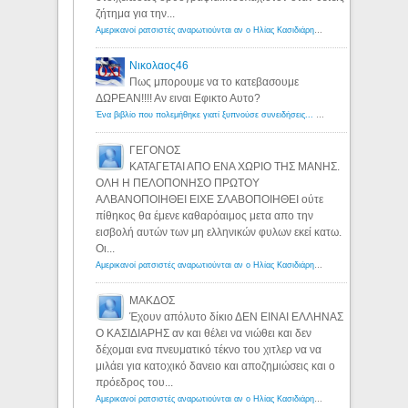
ζήτημα για την...
Αμερικανοί ρατσιστές αναρωτιούνται αν ο Ηλίας Κασιδιάρης ανήκει στη λευκή φυλή... - Λόγιος Ερμής
Νικολαος46
Πως μπορουμε να το κατεβασουμε
ΔΩΡΕΑΝ!!!! Αν ειναι Εφικτο Αυτο?
Ένα βιβλίο που πολεμήθηκε γιατί ξυπνούσε συνειδήσεις... - Λόγιος Ερμής | Η γνώση ξεκινάει με την αναζήτηση...
ΓΕΓΟΝΟΣ
ΚΑΤΑΓΕΤΑΙ ΑΠΟ ΕΝΑ ΧΩΡΙΟ ΤΗΣ ΜΑΝΗΣ.
ΟΛΗ Η ΠΕΛΟΠΟΝΗΣΟ ΠΡΩΤΟΥ
ΑΛΒΑΝΟΠΟΙΗΘΕΙ ΕΙΧΕ ΣΛΑΒΟΠΟΙΗΘΕΙ ούτε
πίθηκος θα έμενε καθαρόαιμος μετα απο την
εισβολή αυτών των μη ελληνικών φυλων εκεί κατω.
Οι...
Αμερικανοί ρατσιστές αναρωτιούνται αν ο Ηλίας Κασιδιάρης ανήκει στη λευκή φυλή... - Λόγιος Ερμής
ΜΑΚΔΟΣ
Έχουν απόλυτο δίκιο ΔΕΝ ΕΙΝΑΙ ΕΛΛΗΝΑΣ
Ο ΚΑΣΙΔΙΑΡΗΣ αν και θέλει να νιώθει και δεν
δέχομαι ενα πνευματικό τέκνο του χιτλερ να να
μιλάει για κατοχικό δανειο και αποζημιώσεις και ο
πρόεδρος του...
Αμερικανοί ρατσιστές αναρωτιούνται αν ο Ηλίας Κασιδιάρης ανήκει στη λευκή φυλή... - Λόγιος Ερμής