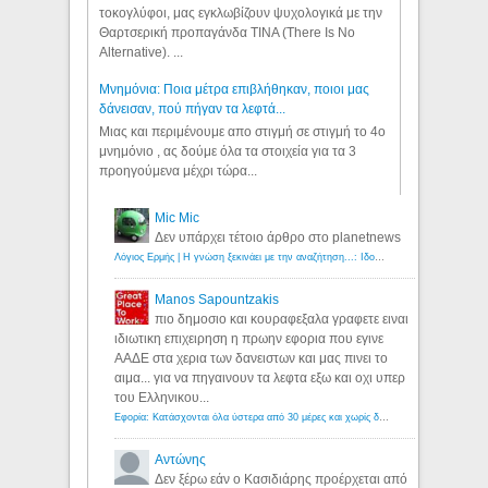
τοκογλύφοι, μας εγκλωβίζουν ψυχολογικά με την
Θαρτσερική προπαγάνδα TINA (There Is No
Alternative). ...
Μνημόνια: Ποια μέτρα επιβλήθηκαν, ποιοι μας
δάνεισαν, πού πήγαν τα λεφτά...
Μιας και περιμένουμε απο στιγμή σε στιγμή το 4ο
μνημόνιο , ας δούμε όλα τα στοιχεία για τα 3
προηγούμενα μέχρι τώρα...
Mic Mic
Δεν υπάρχει τέτοιο άρθρο στο planetnews
Λόγιος Ερμής | Η γνώση ξεκινάει με την αναζήτηση...: Ιδού οι 18 που χρωστούν 11 δις ευρώ!
Manos Sapountzakis
πιο δημοσιο και κουραφεξαλα γραφετε ειναι
ιδιωτικη επιχειρηση η πρωην εφορια που εγινε
ΑΑΔΕ στα χερια των δανειστων και μας πινει το
αιμα... για να πηγαινουν τα λεφτα εξω και οχι υπερ
του Ελληνικου...
Εφορία: Κατάσχονται όλα ύστερα από 30 μέρες και χωρίς δικαστικές αποφάσεις - Λόγιος Ερμής
Αντώνης
Δεν ξέρω εάν ο Κασιδιάρης προέρχεται από