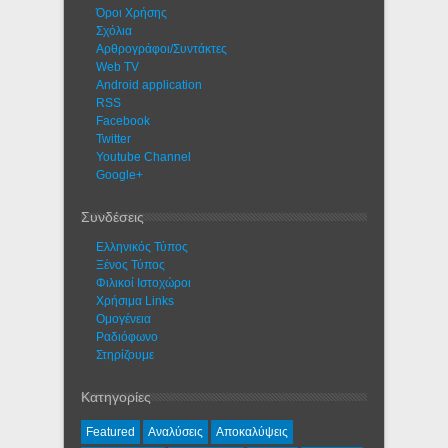
Όροι Χρήσης
Σχόλια
Αρθρογράφοι/Συντάκτες
Web TV
Android application
RSS
Facebook
Twitter
Youtube Channel
Google+
Συνδέσεις
Ελληνικός Τύπος
Ξένος Τύπος
Φιλικοί Ιστοχώροι
Χρήσιμα Links
Ομογένεια
Ραδιόφωνο
Στηρίζουμε
Κατηγορίες
Featured
Αναλύσεις
Αποκαλύψεις