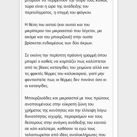
μπορούν να περιμένουν την σειρά τους καθώς
τώρα είναι η ώρα της ανάδειξης του
περιτυλίγματος, η στιγμή του φιόγκου.
Η θέση του αστού (και αυτού και του
μικρότερου του μικροαστού που λέγεται, μα
ακόμα και του μπουρζουά) στην ουσία
βρίσκεται ενδιαμέσως των δύο άκρων.
Σε εκείνη την περίοπτη πράσινη γραμμή όπου
μπορεί ο καθείς να κομπάζει πως καλύπτεται
από τις βίαιες καταιγίδες του χειμώνα αλλά και
τις φρικτές θέρμες του καλοκαιριού, γιατί μην
φανταστείτε πως οι θέρμες δεν πονάνε όσο κι
οι καταιγίδες.
Μπουρζουάδες και μικροαστοί με τους πρώτους
αναπαυμένους στην εύκρατη ζώνη του
χρήματος της κενότητας και την έλλειψη λόγω
δυνατότητας ισχυρής, περιορισμών και τους
δεύτερους στην ανάγκη ανάδειξης του εαυτού
σε κάτι καλύτερο, καθόσον το εγώ τους
ταλαιπωρείται από ιδέες ανολοκλήρωτες που