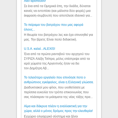
Aιέν αριστεύειν!
Σε ένα από τα Ομηρικά έπη, την Ιλιάδα, δύναται
κανείς να εντοπίσει (και μάλιστα δύο φορές) μια
έκφραση-συμβουλή που αποτέλεσε ιδανικό για...
Το πείραμα του βατράχου που μας αφορά
όλους...
Η θεωρία του βατράχου λες και έχει επινοηθεί για
μας. Την ξέρετε; Είναι πολύ διδακτική.
U.S.A. καλεί...ALEXIS!
Ένα από τα πρώτα ραντεβού του αρχηγού του
ΣΥΡΙΖΑ Αλέξη Τσίπρα, μόλις επέστρεψε από τα
ιερά χώματα της Αργεντινής ήταν να δει
τον Δημήτρη Αβ...
Το τελειότερο εργαλείο που επινόησε ποτε ο
ανθρώπινος εγκέφαλος, είναι η Ελληνική γλώσσα.
Διαδυκτιακοί μου φίλοι, που υιοθετίσατε με
περίσσια ευκολία τον τρόπο επικοινωνίας που
σας πλάσαραν τα μιάσματα της νέας τάξης πρα...
Αίμα και δάκρυα πλέον η εναλλακτική για την
χώρα, αλλά ο μόνος δρόμος προς την ελευθερία!
Εγχώριο ολιγαρχικό σύστημα και ξένοι