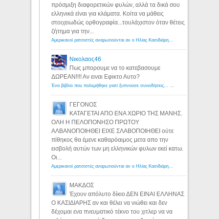
πρόσμιξη διαφορετικών φυλών, αλλά τα δικά σου
ελληνικά είναι για κλάματα. Κοίτα να μάθεις
στοιχειωδώς ορθογραφία...τουλάχιστον όταν θέτεις
ζήτημα για την...
Αμερικανοί ρατσιστές αναρωτιούνται αν ο Ηλίας Κασιδιάρης ανήκει στη λευκή φυλή... - Λόγιος Ερμής
Νικολαος46
Πως μπορουμε να το κατεβασουμε
ΔΩΡΕΑΝ!!!! Αν ειναι Εφικτο Αυτο?
Ένα βιβλίο που πολεμήθηκε γιατί ξυπνούσε συνειδήσεις... - Λόγιος Ερμής | Η γνώση ξεκινάει με την αναζήτηση...
ΓΕΓΟΝΟΣ
ΚΑΤΑΓΕΤΑΙ ΑΠΟ ΕΝΑ ΧΩΡΙΟ ΤΗΣ ΜΑΝΗΣ.
ΟΛΗ Η ΠΕΛΟΠΟΝΗΣΟ ΠΡΩΤΟΥ
ΑΛΒΑΝΟΠΟΙΗΘΕΙ ΕΙΧΕ ΣΛΑΒΟΠΟΙΗΘΕΙ ούτε
πίθηκος θα έμενε καθαρόαιμος μετα απο την
εισβολή αυτών των μη ελληνικών φυλων εκεί κατω.
Οι...
Αμερικανοί ρατσιστές αναρωτιούνται αν ο Ηλίας Κασιδιάρης ανήκει στη λευκή φυλή... - Λόγιος Ερμής
ΜΑΚΔΟΣ
Έχουν απόλυτο δίκιο ΔΕΝ ΕΙΝΑΙ ΕΛΛΗΝΑΣ
Ο ΚΑΣΙΔΙΑΡΗΣ αν και θέλει να νιώθει και δεν
δέχομαι ενα πνευματικό τέκνο του χιτλερ να να