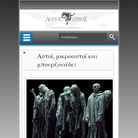
Αστοί, μικροαστοί και
μπουρζουάδες