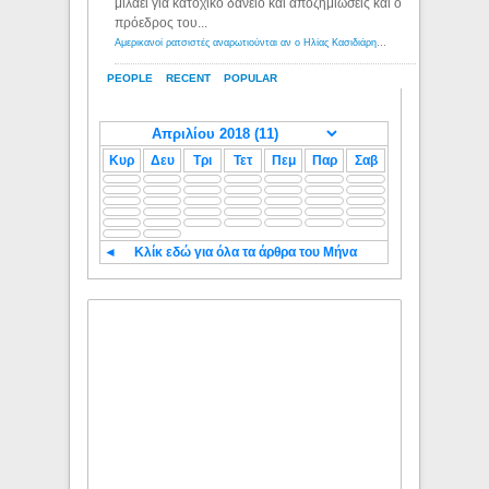
μιλάει για κατοχικό δανειο και αποζημιώσεις και ο
πρόεδρος του...
Αμερικανοί ρατσιστές αναρωτιούνται αν ο Ηλίας Κασιδιάρης ανήκει στη λευκή φυλή... - Λόγιος Ερμής
PEOPLE
RECENT
POPULAR
Κυρ
Δευ
Τρι
Τετ
Πεμ
Παρ
Σαβ
◄
Κλίκ εδώ για όλα τα άρθρα του Μήνα