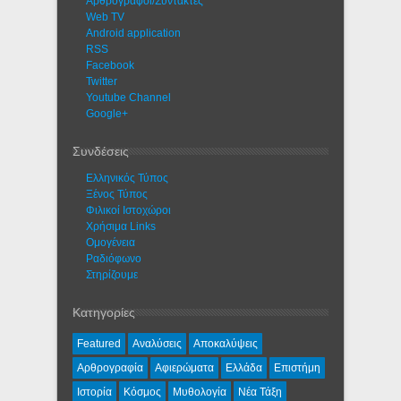
Αρθρογράφοι/Συντάκτες
Web TV
Android application
RSS
Facebook
Twitter
Youtube Channel
Google+
Συνδέσεις
Ελληνικός Τύπος
Ξένος Τύπος
Φιλικοί Ιστοχώροι
Χρήσιμα Links
Ομογένεια
Ραδιόφωνο
Στηρίζουμε
Κατηγορίες
Featured
Αναλύσεις
Αποκαλύψεις
Αρθρογραφία
Αφιερώματα
Ελλάδα
Επιστήμη
Ιστορία
Κόσμος
Μυθολογία
Νέα Τάξη