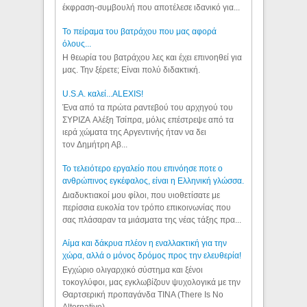
έκφραση-συμβουλή που αποτέλεσε ιδανικό για...
Το πείραμα του βατράχου που μας αφορά
όλους...
Η θεωρία του βατράχου λες και έχει επινοηθεί για
μας. Την ξέρετε; Είναι πολύ διδακτική.
U.S.A. καλεί...ALEXIS!
Ένα από τα πρώτα ραντεβού του αρχηγού του
ΣΥΡΙΖΑ Αλέξη Τσίπρα, μόλις επέστρεψε από τα
ιερά χώματα της Αργεντινής ήταν να δει
τον Δημήτρη Αβ...
Το τελειότερο εργαλείο που επινόησε ποτε ο
ανθρώπινος εγκέφαλος, είναι η Ελληνική γλώσσα.
Διαδυκτιακοί μου φίλοι, που υιοθετίσατε με
περίσσια ευκολία τον τρόπο επικοινωνίας που
σας πλάσαραν τα μιάσματα της νέας τάξης πρα...
Αίμα και δάκρυα πλέον η εναλλακτική για την
χώρα, αλλά ο μόνος δρόμος προς την ελευθερία!
Εγχώριο ολιγαρχικό σύστημα και ξένοι
τοκογλύφοι, μας εγκλωβίζουν ψυχολογικά με την
Θαρτσερική προπαγάνδα TINA (There Is No
Alternative). ...