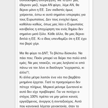
συναδελφική αλληλεγγύη. Με το ΔΝΤ μας
έδερναν μαζί, τώρα ΑΝ φύγει, λέμε ΑΝ, θα
δέρνει μόνο η ΕΕ. Σαν σαδιστές όμως
χαίρονται, έστω κι αυτό σημαίνει υπερορίες για
τους Ευρωπαίους. Δεν τους ενοχλεί όμως
καθόλου καθώς, όπως μας λέει ο Ευρωπαίος
κανίβαλος η αποχώρηση του ενός δημίου δεν
σημαίνει μισό ξύλο. Κάθε άλλο, θα μας δέρνει
διπλά η ΕΕ. Κι ο ίδιος υπενθυμίζει ότι η ΕΕ έχει
πιο βαρύ χέρι.
Μα θα φύγει το ΔΝΤ; Το βλέπω δύσκολο. Να
πάει που; Ποιόν μπορεί να δείρει πιο πολύ από
εμάς; Να μας τσακίζει, να μας λεηλατεί κι από
πάνω να τον λένε οι δοσίλογοι "ευχαριστώ, κι
άλλο"!;
Κι άλλα μέτρα λοιπόν ένα νέο πιο βαρβάτο
μνημόνιο έρχεται. Γιατί το προηγούμενο δεν
πέτυχε πλήρως. Μερικοί μείναμε ζωντανοί κι
αυτό δεν είχε προβλεφτεί. Για να πετύχει ο
στόχος 100% πρέπει να μην μείνει κανείς
εργαζόμενος, άνεργος ή συνταξιούχος. Αυτό
που κανονικά λέγεται γενοκτονία, όταν το