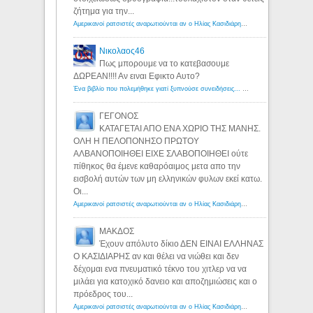
ζήτημα για την...
Αμερικανοί ρατσιστές αναρωτιούνται αν ο Ηλίας Κασιδιάρης ανήκει στη λευκή φυλή... - Λόγιος Ερμής
Νικολαος46
Πως μπορουμε να το κατεβασουμε
ΔΩΡΕΑΝ!!!! Αν ειναι Εφικτο Αυτο?
Ένα βιβλίο που πολεμήθηκε γιατί ξυπνούσε συνειδήσεις... - Λόγιος Ερμής | Η γνώση ξεκινάει με την αναζήτηση...
ΓΕΓΟΝΟΣ
ΚΑΤΑΓΕΤΑΙ ΑΠΟ ΕΝΑ ΧΩΡΙΟ ΤΗΣ ΜΑΝΗΣ.
ΟΛΗ Η ΠΕΛΟΠΟΝΗΣΟ ΠΡΩΤΟΥ
ΑΛΒΑΝΟΠΟΙΗΘΕΙ ΕΙΧΕ ΣΛΑΒΟΠΟΙΗΘΕΙ ούτε
πίθηκος θα έμενε καθαρόαιμος μετα απο την
εισβολή αυτών των μη ελληνικών φυλων εκεί κατω.
Οι...
Αμερικανοί ρατσιστές αναρωτιούνται αν ο Ηλίας Κασιδιάρης ανήκει στη λευκή φυλή... - Λόγιος Ερμής
ΜΑΚΔΟΣ
Έχουν απόλυτο δίκιο ΔΕΝ ΕΙΝΑΙ ΕΛΛΗΝΑΣ
Ο ΚΑΣΙΔΙΑΡΗΣ αν και θέλει να νιώθει και δεν
δέχομαι ενα πνευματικό τέκνο του χιτλερ να να
μιλάει για κατοχικό δανειο και αποζημιώσεις και ο
πρόεδρος του...
Αμερικανοί ρατσιστές αναρωτιούνται αν ο Ηλίας Κασιδιάρης ανήκει στη λευκή φυλή... - Λόγιος Ερμής