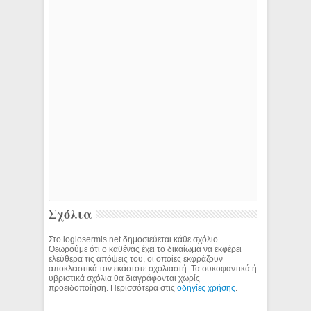
Σχόλια
Στο logiosermis.net δημοσιεύεται κάθε σχόλιο.
Θεωρούμε ότι ο καθένας έχει το δικαίωμα να εκφέρει
ελεύθερα τις απόψεις του, οι οποίες εκφράζουν
αποκλειστικά τον εκάστοτε σχολιαστή. Τα συκοφαντικά ή
υβριστικά σχόλια θα διαγράφονται χωρίς
προειδοποίηση. Περισσότερα στις
οδηγίες χρήσης
.