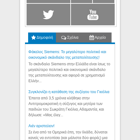
Δημοφιλή
Σχόλια
Αρχείο
Φάκελος Siemens: Το μεγαλύτερο πολιτικό και
οικονομικό σκάνδαλο της μεταπολίτευσης!
Το σκάνδαλο Siemens στην Ελλάδα είναι ίσως το
μεγαλύτερο πολιτικό και οικονομικό σκάνδαλο
της μεταπολίτευσης και αφορά σε χρηματισμό
Ελλήν...
Συγκλονίζει η κατάθεση της συζύγου του Γκιόλια
Έπειτα από 3,5 χρόνια κλήθηκε στην
Αντιτρομοκρατική η σύζυγος και μητέρα των
παιδιών του Σωκράτη Γκιόλια, Αδαμαντία, και
δήλωσε: «Μας έλεγ...
Aιέν αριστεύειν!
Σε ένα από τα Ομηρικά έπη, την Ιλιάδα, δύναται
κανείς να εντοπίσει (και μάλιστα δύο φορές) μια