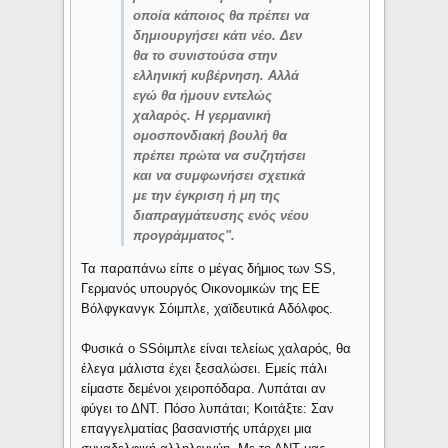
οποία κάποιος θα πρέπει να
δημιουργήσει κάτι νέο. Δεν
θα το συνιστούσα στην
ελληνική κυβέρνηση. Αλλά
εγώ θα ήμουν εντελώς
χαλαρός. Η γερμανική
ομοσπονδιακή βουλή θα
πρέπει πρώτα να συζητήσει
και να συμφωνήσει σχετικά
με την έγκριση ή μη της
διαπραγμάτευσης ενός νέου
προγράμματος".
Τα παραπάνω είπε ο μέγας δήμιος των SS,
Γερμανός υπουργός Οικονομικών της ΕΕ
Βόλφγκανγκ Σόιμπλε, χαϊδευτικά Αδόλφος.
Φυσικά o SSόιμπλε είναι τελείως χαλαρός, θα
έλεγα μάλιστα έχει ξεσαλώσει. Εμείς πάλι
είμαστε δεμένοι χειροπόδαρα. Λυπάται αν
φύγει το ΔΝΤ. Πόσο λυπάται; Κοιτάξτε: Σαν
επαγγελματίας βασανιστής υπάρχει μια