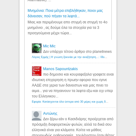
Μνημόνια: Ποια μέτρα επιβλήθηκαν, ποιοι μας
δάνεισαν, πού πήγαν τα λεφτά...
Μιας και περιμένουμε απο στιγμή σε στιγμή το 4ο
μνημόνιο , ας δούμε όλα τα στοιχεία για τα 3
προηγούμενα μέχρι τώρα...
Mic Mic
Δεν υπάρχει τέτοιο άρθρο στο planetnews
Λόγιος Ερμής | Η γνώση ξεκινάει με την αναζήτηση...: Ιδού οι 18 που χρωστούν 11 δις ευρώ!
Manos Sapountzakis
πιο δημοσιο και κουραφεξαλα γραφετε ειναι
ιδιωτικη επιχειρηση η πρωην εφορια που εγινε
ΑΑΔΕ στα χερια των δανειστων και μας πινει το
αιμα... για να πηγαινουν τα λεφτα εξω και οχι υπερ
του Ελληνικου...
Εφορία: Κατάσχονται όλα ύστερα από 30 μέρες και χωρίς δικαστικές αποφάσεις - Λόγιος Ερμής
Αντώνης
Δεν ξέρω εάν ο Κασιδιάρης προέρχεται από
πρόσμιξη διαφορετικών φυλών, αλλά τα δικά σου
ελληνικά είναι για κλάματα. Κοίτα να μάθεις
στοιχειωδώς ορθογραφία...τουλάχιστον όταν θέτεις