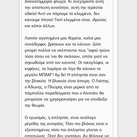
δισεκατομμύρια φτωχοί. Κι ανεχόμαστε αυτή
την απίστευτη ανισότητα, αυτή την τεράστια
αδικία! Αντί να πάρουμε τα κλεμμένα, δεν
κάνουμε τίποτα! Γιατί κλεμμένα είναι, ιδρώτας
και κόποι άλλων.
Λοιπόν αγαπημένα μου θύματα, καλοί μου
συνάδερφοι, βρίσκουν και τα κάνουν. Διότι
μπορεί πολλοί να σκέπτονται πως "αφού τρώνε
τόσα όπου να 'ναι θα σκάσουν, οπότε γιατί να
σηκωθούμε από τον καναπέ; Οι τοκογλύφοι, οι
κηφήνες, τα λαμόγια σε λίγο θα κάνουν το
μεγάλο ΜΠΑΜ"! Αμ δε! Η απληστία είναι σαν
την βλακεία. Η βλακεία είναι άπειρη. Ο Λιάπης,
ο Άδωνης, ο Πλεύρης είναι μερικά από τα
πάμπολλα παραδείγματα που ο Αϊνστάιν θα
μπορούσε να χρησιμοποιήσει για να αποδείξει
την θεωρία.
Ο εγωισμός, η απληστία, είναι ανάλογο
μέγεθος της ανοησίας. Όσο πιο βλάκας είναι ο
εξαπατημένος τόσο πιο άπληστος γίνεται ο
απατεώνας. Ποτέ δεν χορταίνει. Αν θέλουμε να