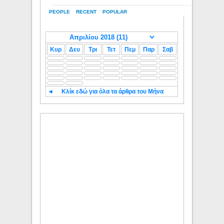
PEOPLE
RECENT
POPULAR
Κυρ
Δευ
Τρι
Τετ
Πεμ
Παρ
Σαβ
◄
Κλίκ εδώ για όλα τα άρθρα του Μήνα