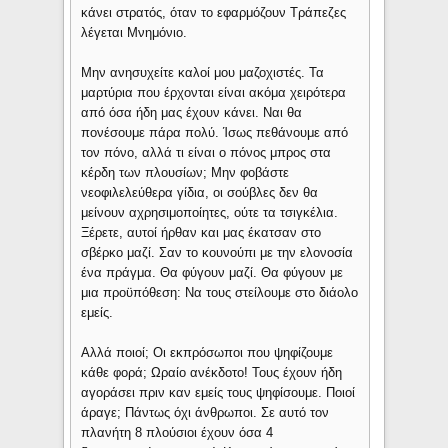
κάνει στρατός, όταν το εφαρμόζουν Τράπεζες
λέγεται Μνημόνιο.
Μην ανησυχείτε καλοί μου μαζοχιστές. Τα
μαρτύρια που έρχονται είναι ακόμα χειρότερα
από όσα ήδη μας έχουν κάνει. Ναι θα
πονέσουμε πάρα πολύ. Ίσως πεθάνουμε από
τον πόνο, αλλά τι είναι ο πόνος μπρος στα
κέρδη των πλουσίων; Μην φοβάστε
νεοφιλελεύθερα γίδια, οι σούβλες δεν θα
μείνουν αχρησιμοποίητες, ούτε τα τσιγκέλια.
Ξέρετε, αυτοί ήρθαν και μας έκατσαν στο
σβέρκο μαζί. Σαν το κουνούπι με την ελονοσία
ένα πράγμα. Θα φύγουν μαζί. Θα φύγουν με
μια προϋπόθεση: Να τους στείλουμε στο διάολο
εμείς.
Αλλά ποιοί; Οι εκπρόσωποι που ψηφίζουμε
κάθε φορά; Ωραίο ανέκδοτο! Τους έχουν ήδη
αγοράσει πριν καν εμείς τους ψηφίσουμε. Ποιοί
άραγε; Πάντως όχι άνθρωποι. Σε αυτό τον
πλανήτη 8 πλούσιοι έχουν όσα 4