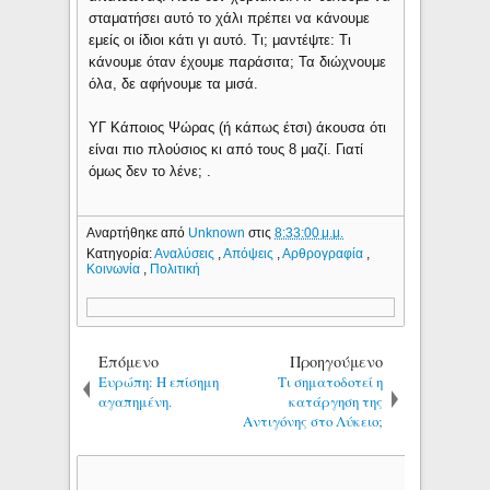
σταματήσει αυτό το χάλι πρέπει να κάνουμε
εμείς οι ίδιοι κάτι γι αυτό. Τι; μαντέψτε: Τι
κάνουμε όταν έχουμε παράσιτα; Τα διώχνουμε
όλα, δε αφήνουμε τα μισά.
ΥΓ Κάποιος Ψώρας (ή κάπως έτσι) άκουσα ότι
είναι πιο πλούσιος κι από τους 8 μαζί. Γιατί
όμως δεν το λένε; .
Αναρτήθηκε από
Unknown
στις
8:33:00 μ.μ.
Κατηγορία:
Αναλύσεις
,
Απόψεις
,
Αρθρογραφία
,
Κοινωνία
,
Πολιτική
Επόμενο
Προηγούμενο
Ευρώπη: Η επίσημη
Τι σηματοδοτεί η
αγαπημένη.
κατάργηση της
Αντιγόνης στο Λύκειο;